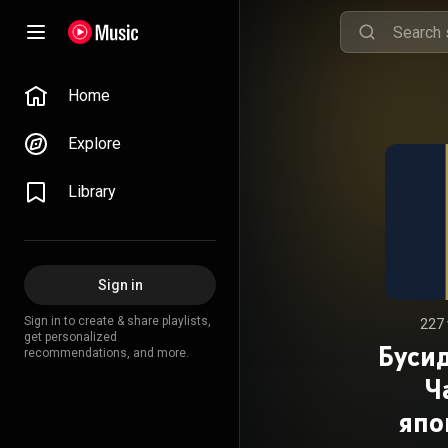
Home
Explore
Library
Sign in
Sign in to create & share playlists,
227 
get personalized
Бусид
recommendations, and more.
Ч
япо