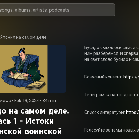
Япония на самом деле
Бусидо оказалось самой сл
ним разберемся. И сперва
на свет слово бусидо и са
Бонусный контент: 
https:/
Телеграм-канал подкаста:
views
 • 
Feb 19, 2024
 • 
34 min
о на самом деле.
Список литературы: 
https:
асть 1 - Истоки
нской воинской
Голосуйте за темы новых в