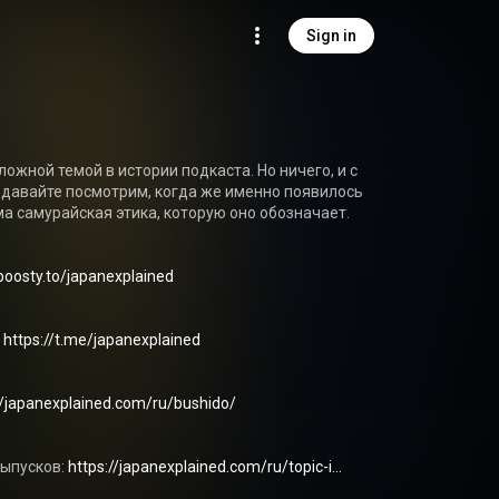
Sign in
ожной темой в истории подкаста. Но ничего, и с 
 давайте посмотрим, когда же именно появилось 
ма самурайская этика, которую оно обозначает.

/boosty.to/japanexplained
 
https://t.me/japanexplained
//japanexplained.com/ru/bushido/
ыпусков: 
https://japanexplained.com/ru/topic-i...