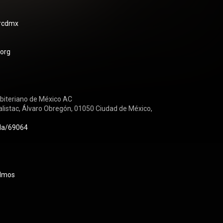
orcdmx
.org
biteriano de México AC

alistac, Álvaro Obregón, 01050 Ciudad de México, 
.la/69064
lmos