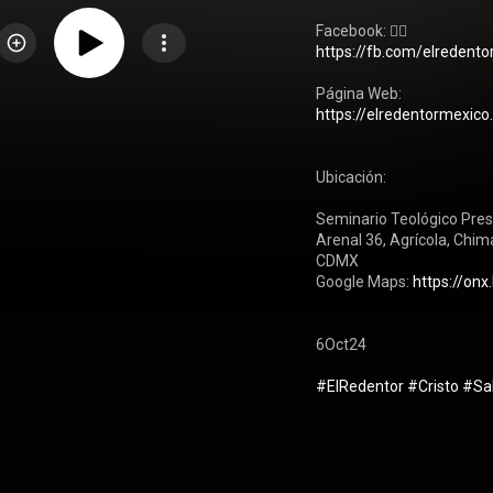
https://fb.com/elredent
https://elredentormexico
Ubicación: 

Seminario Teológico Pres
Arenal 36, Agrícola, Chim
CDMX

Google Maps: 
https://onx
6Oct24

#ElRedentor
#Cristo
#Sa