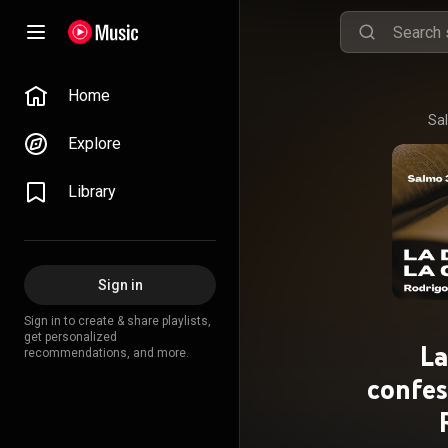
Home
Sal
Explore
Library
Sign in
Sign in to create & share playlists,
get personalized
La
recommendations, and more.
confes