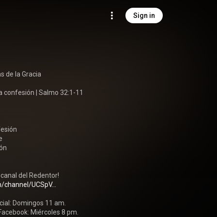
Sign in
s de la Gracia

a confesión | Salmo 32:1-11

esión



ón

/channel/UCSpV...
cial: Domingos 11 am.

 Facebook: Miércoles 8 pm.
