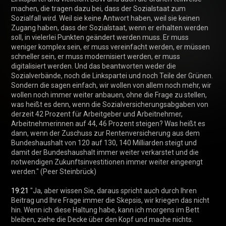
machen, die tragen dazu bei, dass der Sozialstaat zum 
Sozialfall wird. Weil sie keine Antwort haben, weil sie keinen 
Zugang haben, dass der Sozialstaat, wenn er erhalten werden 
soll, in vielerlei Punkten geändert werden muss. Er muss 
weniger komplex sein, er muss vereinfacht werden, er müssen 
schneller sein, er muss modernisiert werden, er muss 
digitalisiert werden. Und das beantworten weder die 
Sozialverbände, noch die Linkspartei und noch Teile der Grünen. 
Sondern die sagen einfach, wir wollen von allem noch mehr, wir 
wollen noch immer weiter anbauen, ohne die Frage zu stellen, 
was heißt es denn, wenn die Sozialversicherungsabgaben von 
derzeit 42 Prozent für Arbeitgeber und Arbeitnehmer, 
Arbeitnehmerinnen auf 44, 46 Prozent steigen? Was heißt es 
dann, wenn der Zuschuss zur Rentenversicherung aus dem 
Bundeshaushalt von 120 auf 130, 140 Milliarden steigt und 
damit der Bundeshaushalt immer weiter verkarstet und die 
notwendigen Zukunftsinvestitionen immer weiter eingeengt 
werden." (Peer Steinbrück)

19:21
 "Ja, aber wissen Sie, daraus spricht auch durch Ihren 
Beitrag und Ihre Frage immer die Skepsis, wir kriegen das nicht 
hin. Wenn ich diese Haltung habe, kann ich morgens im Bett 
bleiben, ziehe die Decke über den Kopf und mache nichts. 