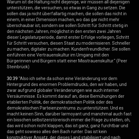
Warum ist die Haltung nicht diejenige, wir müssen all diejenigen 
unterstützen, die versuchen, so etwas in Gang zu setzen. Die 
sollen das ja nicht überfallartig machen, die sollen das nicht in 
einem, in einer Dimension machen, wo das gar nicht mehr 
überschaubar ist, sondern sie sollen Schritt für Schritt stetig in 
den nächsten Jahren, möglichst in den ersten zwei Jahren 
dieser Legislaturperiode, damit erster Erfolge vorliegen, Schritt 
für Schritt versuchen, diesen Staat zu modernisieren. Schneller 
zu machen, digitaler zu machen. Kundenfreundlicher. Sie sollen 
einführen eine Vertrauenskultur im Umgang mit den 
Bürgerinnen und Bürgern statt einer Misstrauenskultur." (Peer 
Steinbrück)

30:39
 "Also ich sehe da schon eine Veränderung vor dem 
Hintergrund des enormen Problemdrucks, den wir haben, und 
zwar aufgrund globaler Veränderungen wie auch interner 
Versäumnisse. Es kommt darauf an, diese Bemühungen der 
etablierten Politik, der demokratischen Politik oder des 
demokratischen Parteienzentrums zu unterstützen. Und es 
macht keinen Sinn, darüber larmoyant und manchmal auch fast 
ein bisschen selbstzerstörerisch immer die Frage zu stellen, oh, 
das wird schon nicht klappen, das ist ganz, ganz furchtbar und 
das geht sowieso alles den Bach runter. Das ist kein 
konstruktiver Ansatz, der dieses Land stabilisiert und nach 