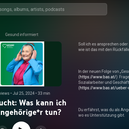
Gesund informiert
Soll ich es ansprechen oder
wie ist das mit den Rückfälle
In der neuen Folge von „Ges
(
https://www.bas.at/
)  Frag
Sozialarbeiter und Geschäft
(
https://www.bas.at/ueber-
views
 • 
Jul 25, 2024
 • 
33 min
ucht: Was kann ich
Angehörige*r tun?
Du erfährst, was du als Ang
wo es Unterstützung gibt.  
