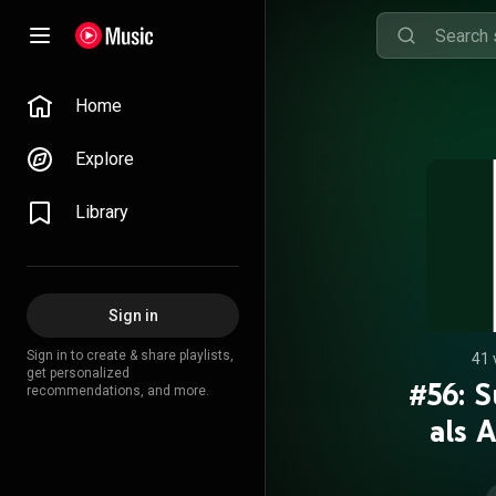
Home
Explore
Library
Sign in
Sign in to create & share playlists,
41 
get personalized
#56: S
recommendations, and more.
als 