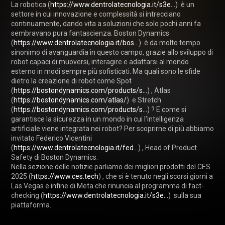
La robotica (
https://www.dentrolatecnologia.it/s3e...
)  è un 
settore in cui innovazione e complessità si intrecciano 
continuamente, dando vita a soluzioni che solo pochi anni fa 
sembravano pura fantascienza. Boston Dynamics 
(
https://www.dentrolatecnologia.it/bos...
)  è da molto tempo 
sinonimo di avanguardia in questo campo, grazie allo sviluppo di 
robot capaci di muoversi, interagire e adattarsi al mondo 
esterno in modi sempre più sofisticati. Ma quali sono le sfide 
dietro la creazione di robot come Spot 
(
https://bostondynamics.com/products/s...
) , Atlas 
(
https://bostondynamics.com/atlas/
)  e Stretch 
(
https://bostondynamics.com/products/s...
) ? E come si 
garantisce la sicurezza in un mondo in cui l’intelligenza 
artificiale viene integrata nei robot? Per scoprirne di più abbiamo 
invitato Federico Vicentini 
(
https://www.dentrolatecnologia.it/fed...
) , Head of Product 
Safety di Boston Dynamics.

Nella sezione delle notizie parliamo dei migliori prodotti del CES 
2025 (
https://www.ces.tech
) , che si è tenuto negli scorsi giorni a 
Las Vegas e infine di Meta che rinuncia al programma di fact-
checking (
https://www.dentrolatecnologia.it/s3e...
)  sulla sua 
piattaforma.
