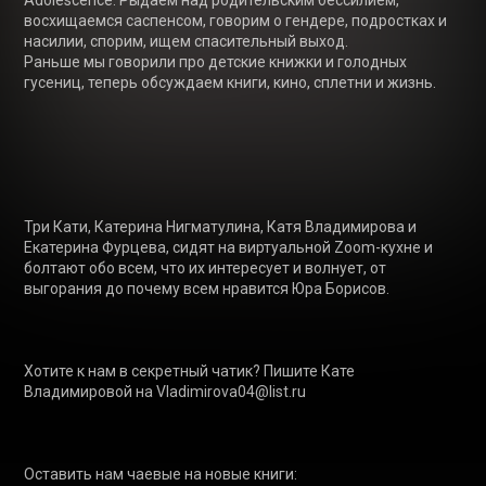
Adolescence. Рыдаем над родительским бессилием, 
восхищаемся саспенсом, говорим о гендере, подростках и 
насилии, спорим, ищем спасительный выход.

Раньше мы говорили про детские книжки и голодных 
гусениц, теперь обсуждаем книги, кино, сплетни и жизнь.

Три Кати, Катерина Нигматулина, Катя Владимирова и 
Екатерина Фурцева, сидят на виртуальной Zoom-кухне и 
болтают обо всем, что их интересует и волнует, от 
выгорания до почему всем нравится Юра Борисов.

Хотите к нам в секретный чатик? Пишите Кате 
Владимировой на Vladimirova04@list.ru

Оставить нам чаевые на новые книги: 