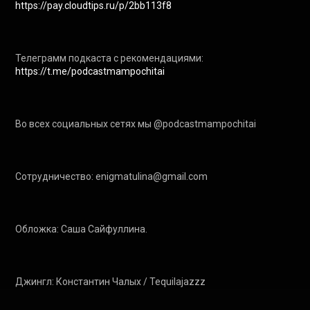
https://pay.cloudtips.ru/p/2bb113f8
Телеграмм подкаста с рекомендациями: 
https://t.me/podcastmampochitai
Во всех социальных сетях мы @podcastmampochitai

Сотрудничество: enigmatulina@gmail.com

Обложка: Саша Сайфуллина.

Джингл: Константин Чалых / Tequilajazzz