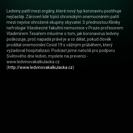
Ledviny patří mezi orgány, které nový typ koronaviru postihuje 
nejčastěji. Zároveň lidé trpící chronickým onemocněním patří 
mezi nejvíce ohrožené skupiny obyvatel. S přednostou Kliniky 
nefrologie Všeobecné fakultní nemocnice v Praze profesorem 
Vladimírem Tesařem mluvíme o tom, jak koronavirus ledviny 
poškozuje, proč napadá právě je a co dělat, pokud člověk 
prodělal onemocnění Covid 19 s vážným průběhem, který 
vyžadoval hospitalizaci. Podcast jsme natočili pro podporu 
Světového dne ledvin, myslete na prevenci - 
www.ledvinovakalkulacka.cz 
(
http://www.ledvinovakalkulacka.cz
)