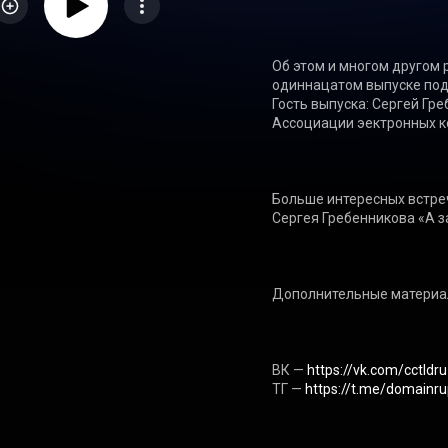
Об этом и многом другом 
одиннацатом выпуске подк
Гость выпуска: Сергей Гр
Ассоциации эектронных к
Больше интересных встреч
Сергея Гребенникова «А за
Дополнительные материал
ВК — 
https://vk.com/cctldru
ТГ — 
https://t.me/domainr