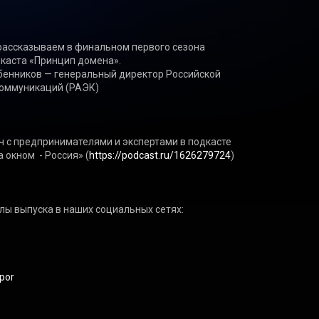
рассказываем в финальном первого сезона 
аста «Принцип домена». 

ебенников — генеральный директор Российской 
оммуникаций (РАЭК)

 с предпринимателями и экспертами в подкасте 
 окном  - Россия» (
https://podcast.ru/1626279724
) 

ы выпуска в наших социальных сетях:

 
upor