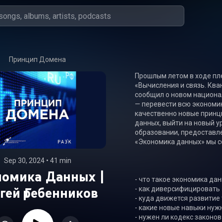
Принцип Домена
Прошлым летом в ходе пл
«Вычисления и связь. Ква
сообщил о новом национал
— перевести всю экономик
качественно новые принци
данных, выйти на новый у
образовании, предоставле
«Экономика данных» мы се
Sep 30, 2024
 • 
41 min
номика Данных |
- что такое экономика дан
гей Гребенников
- как диверсифицировать 
- куда движется развитие 
- какие новые навыки нуж
- нужен ли кодекс законов