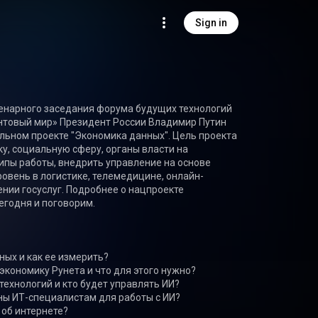
Sign in
енарного заседания форума будущих технологий 
нтовый мир» Президент России Владимир Путин 
ьном проекте "Экономика данных". Цель проекта 
у, социальную сферу, органы власти на 
пы работы, внедрить управление на основе 
ровень в логистике, телемедицине, онлайн-
нии госуслуг. Подробнее о нацпроекте 
годня и поговорим. 

ных и как ее измерить? 

экономику Рунета и что для этого нужно?

технологий и кто будет управлять ИИ? 

ны ИТ-специалистам для работы с ИИ? 

 об интернете?
