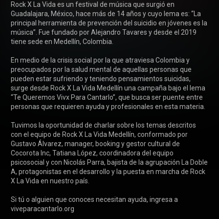
Rock X La Vida es un festival de música que surgió en 
Guadalajara, México, hace más de 14 años y cuyo lema es: “La 
principal herramienta de prevención del suicidio en jóvenes es la 
música”. Fue fundado por Alejandro Tavares y desde el 2019 
tiene sede en Medellín, Colombia.

En medio de la crisis social por la que atraviesa Colombia y 
preocupados por la salud mental de aquellas personas que 
pueden estar sufriendo y teniendo pensamientos suicidas, 
surge desde Rock X La Vida Medellín una campaña bajo el lema 
“Te Queremos Vivx Para Cantarlo”, que busca ser puente entre 
personas que requieren ayuda y profesionales en esta materia. 

Tuvimos la oportunidad de charlar sobre los temas descritos 
con el equipo de Rock X La Vida Medellín, conformado por 
Gustavo Álvarez, manager, booking y gestor cultural de 
Cocorota Inc, Tatiana López, coordinadora del equipo 
psicosocial y con Nicolás Parra, bajista de la agrupación La Doble 
A, protagonistas en el desarrollo y la puesta en marcha de Rock 
X La Vida en nuestro país.

Si tú o alguien que conoces necesitan ayuda, ingresa a 
viveparacantarlo.org
