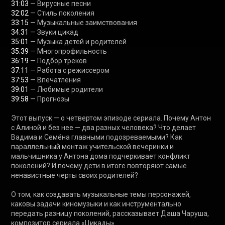
31:03
32:02
33:15
34:31
35:01
35:39
36:19
37:11
37:53
39:01
39:58
 — Прогнозы

Этот выпуск — о четвертом эпизоде сериала. Почему Антон 
с Алиной и без нее — два разных человека? Что делает 
Вадима и Семёна главными подозреваемыми? Как 
параллельный монтаж учительской вечеринки и 
мальчишника у Антона дома подчеркивает конфликт 
поколений? И почему дети в итоге повторяют самые 
ненавистные черты своих родителей?

О том, как создавать музыкальные темы персонажей, 
каковы задачи киномузыки и как инструментально 
передать разницу поколений, рассказывает Даша Чаруша, 
композитор сериала «Цикады».
