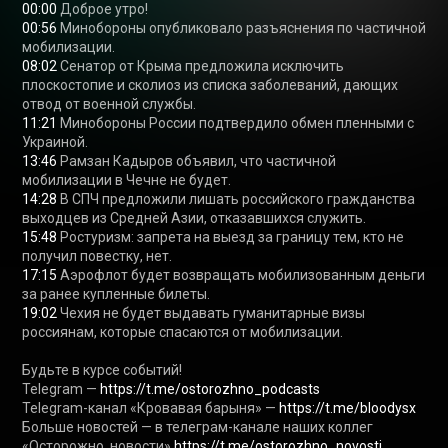
00:00
00:56
 Минобороны опубликовало разъяснения по частичной 
08:02
 Сенатор от Крыма предложила исключить 
плоскостопие и сколиоз из списка заболеваний, дающих 
11:21
 Минобороны России подтвердило обмен пленными с 
13:46
 Рамзан Кадыров объявил, что частичной 
14:28
 В СПЧ предложили лишать российского гражданства 
15:48
 Ростуризм: запрета на выезд за границу тем, кто не 
17:15
 Аэрофлот будет возвращать мобилизованным деньги 
19:02
 Чехия не будет выдавать гуманитарные визы 
россиянам, которые спасаются от мобилизации.

Будьте в курсе событий!

Telegram — 
https://t.me/ostorozhno_podcasts
Telegram-канал «Кровавая барыня» — 
https://t.me/bloodysx
Больше новостей — в телеграм-канале наших коллег 
«Осторожно, новости» 
https://t.me/ostorozhno_novosti