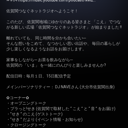
⏩️#04 
https://music.youtube.com/podcast/NW2...
佐賀関つなぐネットラジオへようこそ！

このたび、 佐賀関地域にゆかりのある皆さまと 「こえ」 でつな
がる新しい広場「佐賀関つなぐネットラジオ」 が始まりました !!

離れていても、 同じ時間を分かち合いたい─

そんな想いをこめて、 なつかしい思い出話や、 毎日の暮らしが
少し楽しくなるようなお話をお届けします。

家事をしながら─ お茶を飲みながら─

佐賀関の 「いま」 を一緒にのんびりと楽しみませんか?

配信日時：毎月１日、15日配信予定

メインパーソナリティー： DJ NAVEさん (大分市佐賀関出身)

✿コーナー✿

・オープニングトーク

・プラっと!せき (佐賀関で取材した “ こえ ” と “ 音 ” をお届け)

・”せき ” のこえ (ゲストトーク)

・”せき ” だより (イベント情報・お知らせ)

・クロージングトーク
