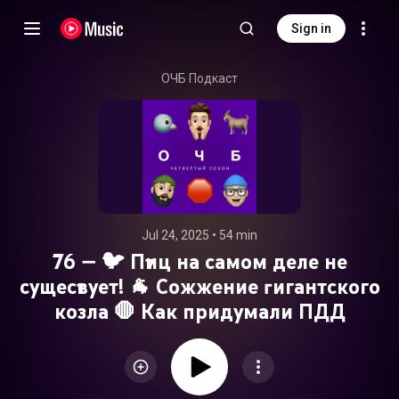
Sign in
ОЧБ Подкаст
Jul 24, 2025
 • 
54 min
76 — 🐦 Птиц на самом деле не
существует! 🐐 Сожжение гигантского
козла 🛑 Как придумали ПДД