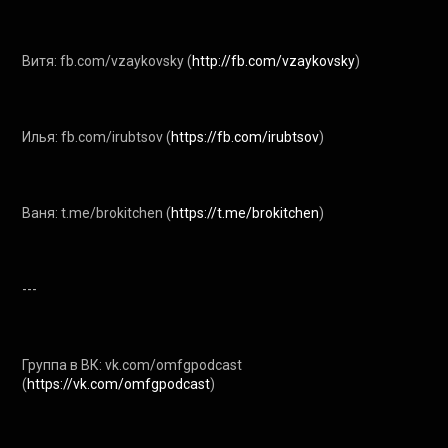
Витя: fb.com/vzaykovsky (
http://fb.com/vzaykovsky
) 

Илья: fb.com/irubtsov (
https://fb.com/irubtsov
) 

Ваня: t.me/brokitchen (
https://t.me/brokitchen
) 

---

Группа в ВК: vk.com/omfgpodcast 
(
https://vk.com/omfgpodcast
) 
