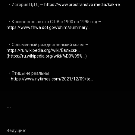
  •  История ПДД — 
https://www.prostranstvo.media/kak-re...
  •  Количество авто в США с 1900 по 1995 год — 
https://www.fhwa.dot.gov/ohim/summary...
  •  Соломенный рождественский козел — 
https://ru.wikipedia.org/wiki/Евльски...
(
https://ru.wikipedia.org/wiki/%D0%95%...
) 

  •  Птицы не реальны 
— 
https://www.nytimes.com/2021/12/09/te...
---

Ведущие:
