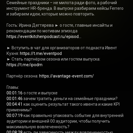
Семейные праздники – не милота ради фото, а рабочий 
инструмент HR-бренда. В выпуске разбираем кейсы Ferrero 
и забираем идеи, которые можно повторить.

Гость: Ирина Дегтярева ► о госте, главные инсайты и 
рекомендации по мотивам эпизода 
https://eventkitchenpodcast.ru/episod...
► Вступить в чат для организаторов от подкаста Ивент 
Кухня: 
https://t.me/eventpod 
► Стать партнёром сезона или гостем выпуска: 
https://t.me/ipodm
Партнёр сезона: 
https://avantage-event.com/ 
00:01:16
00:01:46
00:04:41
 как оценить результат такого ивента и какие KPI 
00:07:19
 как правильно упаковать событие для внутренней 
аудитории и внешней 00:аудитории, чтобы получить 
00:08:28
 есть ли зависимость между вовлеченностью 