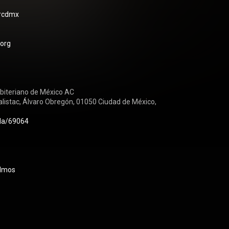
orcdmx
.org
biteriano de México AC

alistac, Álvaro Obregón, 01050 Ciudad de México, 
.la/69064
lmos