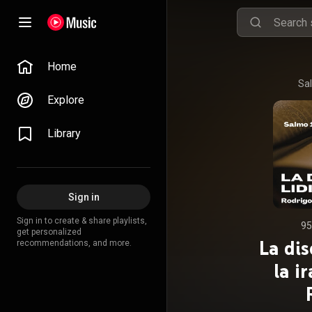
Home
Sal
Explore
Library
Sign in
Sign in to create & share playlists,
95
get personalized
La dis
recommendations, and more.
la i