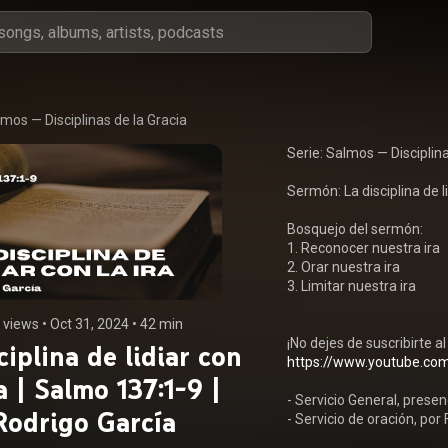
mos — Disciplinas de la Gracia
Serie: Salmos — Disciplina
Sermón: La disciplina de li
Bosquejo del sermón:

1. Reconocer nuestra ira

2. Orar nuestra ira

3. Limitar nuestra ira

 views
 • 
Oct 31, 2024
 • 
42 min
ciplina de lidiar con
https://www.youtube.com
ra | Salmo 137:1-9 |
- Servicio General, presen
Rodrigo García
- Servicio de oración, por