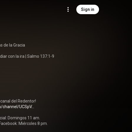
Sign in
s de la Gracia

diar con la ira | Salmo 137:1-9

/channel/UCSpV...
cial: Domingos 11 am.

 Facebook: Miércoles 8 pm.
