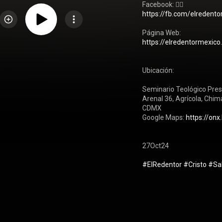
https://fb.com/elredent
https://elredentormexico
Ubicación: 

Seminario Teológico Pres
Arenal 36, Agrícola, Chim
CDMX

Google Maps: 
https://onx
27Oct24

#ElRedentor
#Cristo
#Sa