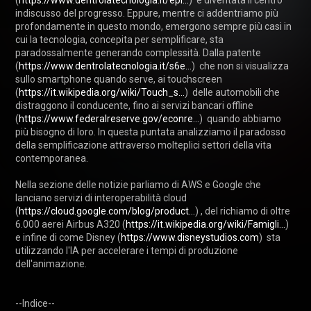
(
https://www.dentrolatecnologia.it/epi...
)  è diventata il centro 
indiscusso del progresso. Eppure, mentre ci addentriamo più 
profondamente in questo mondo, emergono sempre più casi in 
cui la tecnologia, concepita per semplificare, sta 
paradossalmente generando complessità. Dalla patente 
(
https://www.dentrolatecnologia.it/s6e...
)  che non si visualizza 
sullo smartphone quando serve, ai touchscreen 
(
https://it.wikipedia.org/wiki/Touch_s...
)  delle automobili che 
distraggono il conducente, fino ai servizi bancari offline 
(
https://www.federalreserve.gov/econre...
)  quando abbiamo 
più bisogno di loro. In questa puntata analizziamo il paradosso 
della semplificazione attraverso molteplici settori della vita 
contemporanea.

Nella sezione delle notizie parliamo di AWS e Google che 
lanciano servizi di interoperabilità cloud 
(
https://cloud.google.com/blog/product...
) , del richiamo di oltre 
6.000 aerei Airbus A320 (
https://it.wikipedia.org/wiki/Famigli...
)  
e infine di come Disney (
https://www.disneystudios.com
)  sta 
utilizzando l'IA per accelerare i tempi di produzione 
dell'animazione.
