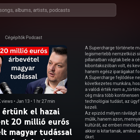
Cégépítők Podcast
A Supercharge története ma
legismertebb nemzetközi sik
pillanatban vágtak bele a cé
kibontakozóban volt, és kev
hanem egész iparágakat fog
A Supercharge fejlődése ne
következetes munkára, hoss
a valódi érték nem a „törté
cég mára több kontinensen v
K views
 • 
Jan 13
 • 
1 hr 27 min
technológiai tudást, az üg
kezeli.

 értünk el hazai
Az epizód mélyen rávilágít
nt 20 millió eurós
múlik, hanem azon, mennyire
kultúrát, az emberi minőség
lt magyar tudással
akkor is kitartanak, amikor
őket.
