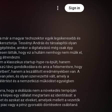
Sign in
 már a magyar techszektor egyik legsikeresebb és 
ersztorija. Tessényi András és társalapítói olyan 
gépítésbe, amikor a digitalizáció még csak épp 
esen látták, hogy ez a hullám nemhogy nem múlik el, 
 átrendezni.

m a klasszikus startup-hype-ra épült, hanem 
zú távú gondolkodásra és arra a felismerésre, hogy 
netben”, hanem a leszállított eredményekben van. A 
an jelen, és olyan szervezetté vált, amely a 
yfélértést és a nemzetközi működést egységben 
 arra, hogy a skálázás nem a növekedés tempóján 
 képes egy vállalat megtartani az identitását: a 
et és azokat az elveket, amelyek mellett a vezetők 
 a piac vagy a pénz gyorsabb döntésekre csábítaná 