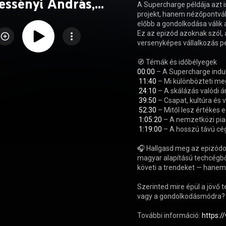
Tessényi András,
A Supercharge példája azt 
projekt, hanem nézőpontvált
Supercharge
előbb a gondolkodása válik 
Ez az epizód azoknak szól, 
versenyképes vállalkozás p
00:00
 – A Supercharge indu
11:40
 – Mi különbözteti meg
24:10
 – A skálázás valódi á
39:50
 – Csapat, kultúra és
52:30
 – Mitől lesz értékes 
1:05:20
 – A nemzetközi piaco
1:19:00
 – A hosszú távú cé
🎧 Hallgasd meg az epizódot
magyar alapítású techcégbő
követi a trendeket — hanem a
Szerinted mire épül a jövő 
vagy a gondolkodásmódra?

További információ: 
https:/