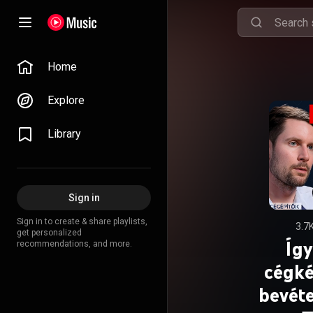
Home
Explore
Library
Sign in
Sign in to create & share playlists,
3.7
get personalized
Így
recommendations, and more.
cégké
bevéte