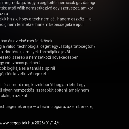
is megmutatja, hogy a cégépítés nemcsak gazdasági 
ás: attól válik nemzetközivé egy szervezet, amikor 
azzá.

akik hiszik, hogy a tech nem cél, hanem eszköz — a 
edig nem termékre, hanem képességekre épül.

lása és az első mérföldkövek

 a valódi technológiai céget egy „szolgáltatócégtől”?

ra: döntések, amelyek formálják a jövőt

 vezetői szerep a nemzetközi növekedésben

egy innovációs partner?

k logikája és a tanulási spirál

gépítés következő fejezete

, és ismerd meg közelebbről, hogyan lehet egy 
l olyan nemzetközi szereplőt építeni, amely nem 
lakítja azokat.

techcégeinek ereje — a technológiára, az emberekre, 
/www.cegepitok.hu/2026/01/14/t...