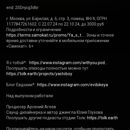
erid: 2SDnjcg3d6r

г. Москва, ул. Барклая, д. 6, стр. 3, помещ. 8Н/4, ОГРН 
1177847261602. С 22.07.24 по 22.10.24, до 3000 руб. 
Подробности и ограничения: 
https://terms.samokat.ru/promo/Ya_s_t...
 . Зоны и точное 
время доставки уточняйте в мобильном приложении 
«Самокат». 6+

Я с тобой*:   
https://www.instagram.com/withyou.pod...
Послушать эпизоды полностью можно тут: 
https://tolk.earth/projects/yastoboy
Блог Евдокии*:  
https://www.instagram.com/evdokeya
Над выпуском работали:

Продюсер Арсений Агеев

Саунд-дизайнерка и автор джингла Юлия Глухова

Послушать другие подкасты студии Толк: 
https://tolk.earth
Подписывайтесь на наши соцсети, чтобы не пропустить 