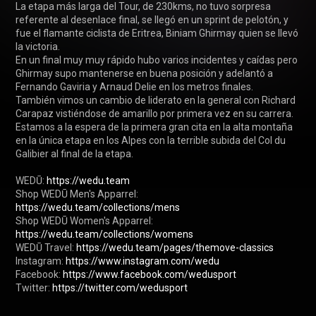
La etapa más larga del Tour, de 230kms, no tuvo sorpresa 
referente al desenlace final, se llegó en un sprint de pelotón, y 
fue el flamante ciclista de Eritrea, Biniam Ghirmay quien se llevó 
la victoria. 

En un final muy muy rápido hubo varios incidentes y caídas pero 
Ghirmay supo mantenerse en buena posición y adelantó a 
Fernando Gaviria y Arnaud Delie en los metros finales.

También vimos un cambio de liderato en la general con Richard 
Carapaz vistiéndose de amarillo por primera vez en su carrera. 

Estamos a la espera de la primera gran cita en la alta montaña 
en la única etapa en los Alpes con la terrible subida del Col du 
Galibier al final de la etapa.

WEDŪ: 
https://wedu.team
Shop WEDŪ Men's Apparrel: 
https://wedu.team/collections/mens
Shop WEDŪ Women's Apparrel: 
https://wedu.team/collections/womens
WEDŪ Travel: 
https://wedu.team/pages/themove-classics
Instagram: 
https://www.instagram.com/wedu
Facebook: 
https://www.facebook.com/wedusport
Twitter: 
https://twitter.com/wedusport