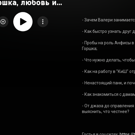
ршка, любовь и
зависимость
- Зачем Валери занимается
- Как быстро узнать друг д
- Пробы на роль Анфисы в 
Горшка;

- Что нужно делать, чтобы
- Как на работу в "КиШ" о
- Ненастоящий панк, и поч
- Как знакомиться с дамам
- От джаза до справления
выяснить, что честнее?

Гостья в соцсетях: 
https:/