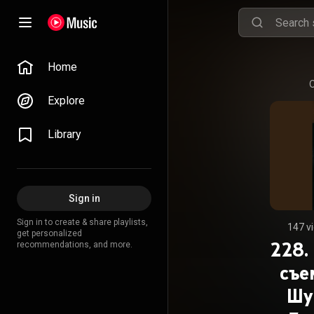
Home
Explore
Library
Sign in
Sign in to create & share playlists,
147 v
get personalized
228.
recommendations, and more.
съе
Шу