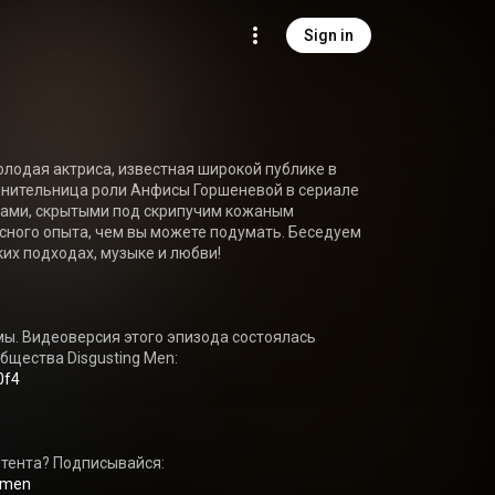
Sign in
олодая актриса, известная широкой публике в 
лнительница роли Анфисы Горшеневой в сериале 
ечами, скрытыми под скрипучим кожаным 
ного опыта, чем вы можете подумать. Беседуем 
ких подходах, музыке и любви! 

мы. Видеоверсия этого эпизода состоялась 
щества Disgusting Men: 
0f4
тента? Подписывайся: 
ngmen