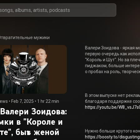
Отвратительные мужики
Валери Зоидова - яркая м
первую очередь как испо
"Король и Шут". Но за пл
пиджаком, больше интерес
о пробах на роль, творчес
В этом выпуске нет рекла
iews
 • 
Feb 7, 2025
 • 
1 hr 22 min
благодаря поддержке сооб
https://youtu.be/W8_vsJ7s
 Валери Зоидова:
мки в "Короле и
те", быть женой
Нужно больше крутого кон
https://boosty.to/disgusti