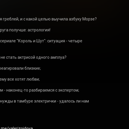
 греблей, и с какой целью выучила азбуку Морзе?

руга получше: астрология!

сериале "Король и Шут": ситуация - четыре 
 не стать актрисой одного амплуа?

треагировали близкие;

ему все хотят любви;

и - наконец-то разбираемся с экспертом;

 нужды в тамбуре электрички - удалось ли нам 
/t.me/valerizoidova