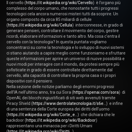
Il cervello (
https://it.wikipedia.org/wiki/Cervello
)  è l’organo più 
complesso del corpo umano, che nonostante tutti i progressi 
tecnologici cela ancora numerosi misteri tutti da scoprire. Un 
organo composto da circa 85 miliardi di cellule 
(
https://it.wikipedia.org/wiki/Cellula
)  interconnesse, in grado di 
generare pensieri, controllare il movimento del corpo, gestire 
ricordi, elaborare informazioni e tanto altro. Ma cosa c'entra il 
cervello con la tecnologia? In questa puntata vogliamo 
concentrarci su come la tecnologia e lo sviluppo di nuovi sistemi 
ci stiano aiutando a capire meglio come funzioniamo e sfruttare 
queste informazioni per aprire un universo di nuove possibilità e 
nuovi modi per interagire con il mondo, da protesi sempre più 
sofisticate in grado di essere controllate direttamente dal 
cervello, alla capacità di controllare la propria casa o i propri 
dispositivi con il pensiero.

Nella sezione delle notizie parliamo degli enormi progressi 
dell’IA nell’ultimo anno, tra cui Sora (
https://openai.com/sora
)  di 
OpenAI, dei blocchi ingiustificati di siti web avvenuti tramite 
Piracy Shield (
https://www.dentrolatecnologia.it/s6e...
)  e infine 
di una sentenza della Corte europea dei diritti dell'uomo 
(
https://it.wikipedia.org/wiki/Corte_e...
)  che dichiara che le 
backdoor (
https://it.wikipedia.org/wiki/Backdoor
)  
rappresentano una minaccia per i Diritti Umani 
(
https://it.wikipedia.org/wiki/Diritti...
) .
