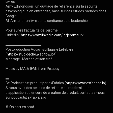
Livres

Amy Edmondson : un ouvrage de référence sur la sécurité 
psychologique en entreprise, basé sur des études menées chez 
Google.

Ali Armand : un livre sur la confiance et le leadership.

Pour suivre l'actualité de Jérôme

Linkedin : 
https://www.linkedin.com/in/jeromeurv...
▬▬▬▬▬▬▬▬▬▬

Postproduction Audio : Guillaume Lefebvre 
(
https://studioecho.webflow.io/
)

Montage : Morgan et son ciné 

Music by MADiRFAN from Pixabay

▬

Ce Podcast est produit par exFabrica (
https://www.exfabrica.io
).

Si vous avez des besoins de refonte ou modernisation 
d'application ou encore de création de produit, contactez-nous 
sur podcast@exfabrica.io

© On part en prod !
