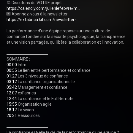
📅 Discutons de VOTRE projet : 
https://calendly.com/julienlefebvre/m...
💌 Abonnez-vous à la newsletter : 
https://exfabrica.kit.com/newsletter-...
La performance d’une équipe repose sur une culture de 
confiance fondée sur la sécurité psychologique, la transparence 
et une vision partagée, qui libère la collaboration et l’innovation.

▬▬▬▬▬▬▬▬▬▬

00:00
00:55
01:27
03:12
05:42
12:07
12:44
15:55
18:17
20:31
 Ressources

▬▬▬▬▬▬▬▬▬▬

La confiance est-elle la clé de la performance d'une équipe ? 