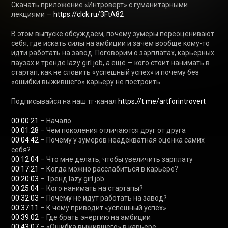
Скачать приложение «Интроверт» с гуманитарными 
лекциями — 
https://clck.ru/3FtA82
В этом выпуске обсуждаем, почему зумеры переоценивают 
себя, где искать силы на амбиции и зачем вообще кому-то 
идти работать на завод. Поговорим о зарплатах, карьерных 
паузах и тренде lazy girl job, а ещё — кого стоит нанимать в 
стартап, как не словить «успешный успех» и почему без 
«ошибки выжившего» карьеру не построить.

Подписывайся на наш тг-канал 
https://t.me/artforintrovert
00:00:21
00:01:28
00:04:42
 – Почему у зумеров неадекватная оценка самих 
00:12:04
00:17:21
00:20:03
00:25:04
00:32:03
00:37:11
00:39:02
00:43:07