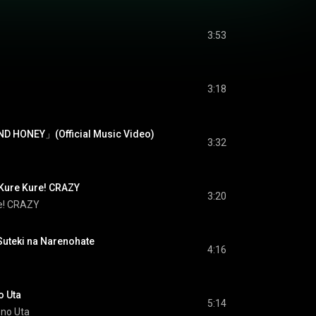
3:53
3:18
D HONEY」(Official Music Video)
3:32
re Kure! CRAZY
3:20
e! CRAZY
ki na Narenohate
4:16
 Uta
5:14
 no Uta