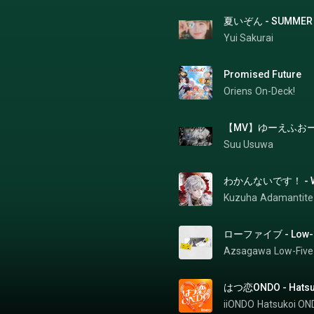
夏いぞん - SUMMER 
Yui Sakurai
Promised Future
Oriens
On-Deck!
【MV】ゆーえふおー 
Suu Usuwa
わかんないです！ - Wa
Kuzuha
Adamantite
ローファイブ - Low-F
Azsagawa
Low-Five
はつ恋ONDO - Hatsu
iiONDO
Hatsukoi O