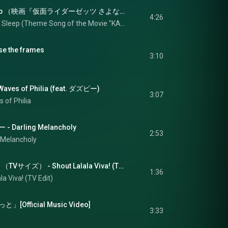
Dreams Never Sleep （映画『仮面ライダーゼッツ さよならのミッション』主題歌） - Dreams Never Sleep (Theme Song of the Movie "KAMEN RIDER ZEZTZ: Farewell Mission")
4:26
Dreams Never Sleep (Theme Song of the Movie "KAMEN RIDER ZEZTZ: Farewell Mission")
 the frames
3:10
s of Philia (feat. ダズビー)
3:07
 of Philia
arling Melancholy
2:53
 Melancholy
SHOUTラララVIVA！（TVサイズ） - Shout Lalala Viva! (TV Edit)
1:36
la Viva! (TV Edit)
fficial Music Video]
3:33