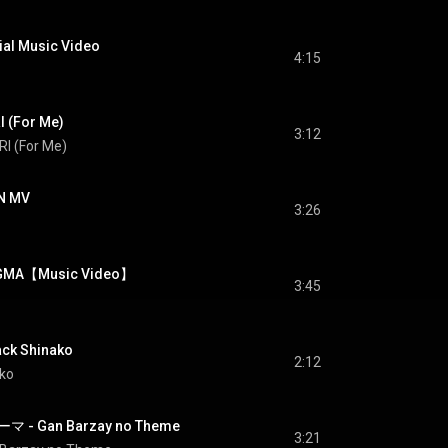
 Music Video
4:15
(For Me)
3:12
I (For Me)
N MV
3:26
DOGMA【Music Video】
3:45
k Shinako
2:12
ako
 Gan Barzay no Theme
3:21