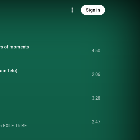
Sign in
ys of moments
4:50
ane Teto)
2:06
3:28
2:47
 EXILE TRIBE