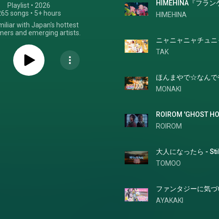
HIMEHINA『フ
Playlist
 • 
2026
265 songs
•
5+ hours
HIMEHINA
miliar with Japan's hottest
ers and emerging artists.
ニャニャニャチュニャ (f
TAK
MONAKI
ROIROM 'GHOST HO
ROIROM
大人になったら - Still
TOMOO
ファンタジーに気づいてる？ 
AYAKAKI