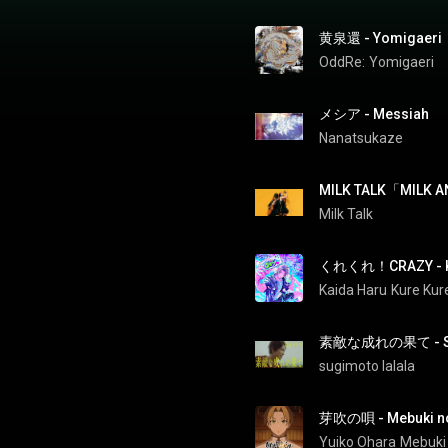
黄泉還 - Yomigaeri
OddRe:
Yomigaeri
メシア - Messiah
Nanatsukaze
MILK TALK「MILK AN
Milk Talk
くれくれ！CRAZY - Ku
Kaida Haru
Kure Kur
素敵な成れの果て - Sute
sugimoto lalala
芽吹の唄 - Mebuki no
Yuiko Ohara
Mebuki