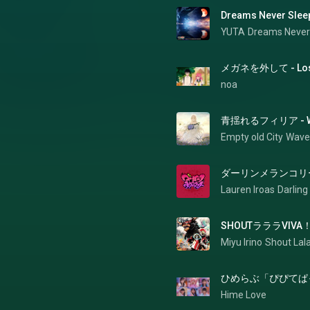
YUTA
メガネを外して - Lose
noa
青揺れるフィリア - Wave
Empty old City
Waves
ダーリンメランコリー - D
Lauren Iroas
Darling
Miyu Irino
Shout Lala
ひめらぶ「ぴぴてぱっと」[O
Hime Love