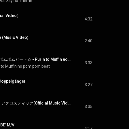
 Barzay no Theme
al Video）
4:32
e (Music Video)
2:40
プリンとマフィンのポムポムビート☆ - Purin to Muffin no pom pom beat
3:33
 to Muffin no pom pom beat
ppelgänger
3:27
Eye - ミスティック・アクロスティック(Official Music Video)
3:35
BE' M/V
4:17