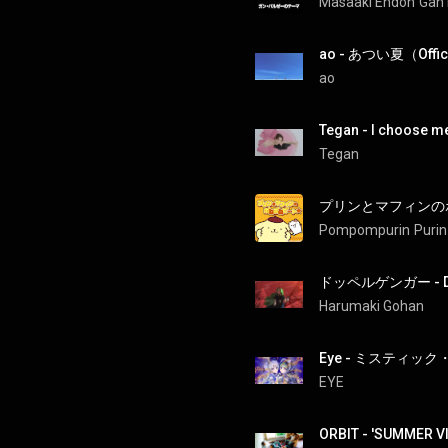
Masaaki Endoh
Gan
ao - あつい夏（Offici
ao
Tegan - I choose m
Tegan
Pompompurin
Purin
ドッペルゲンガー - Do
Harumaki Gohan
EYE
ORBIT - 'SUMMER VI