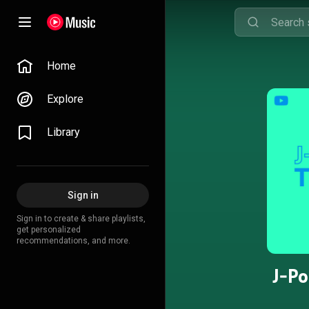
Home
Explore
Library
Sign in
Sign in to create & share playlists,
get personalized
recommendations, and more.
J-Po