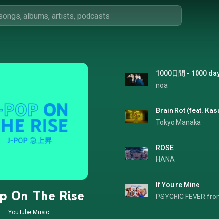
1000日間 - 1000 da
noa
Brain Rot (feat. Kas
Tokyo Manaka
ROSE
HANA
If You're Mine
p On The Rise
PSYCHIC FEVER from
YouTube Music