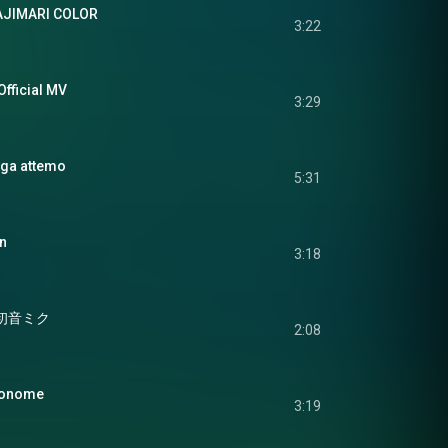
JIMARI COLOR
3:22
fficial MV
3:29
a attemo
5:31
n
3:18
 初音ミク
2:08
onome
3:19