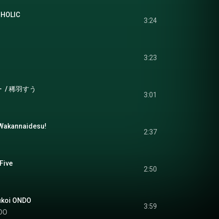
HOLIC
3:24
3:23
 / 稀羽すう
3:01
kannaidesu!
2:37
ive
2:50
koi ONDO
3:59
NDO