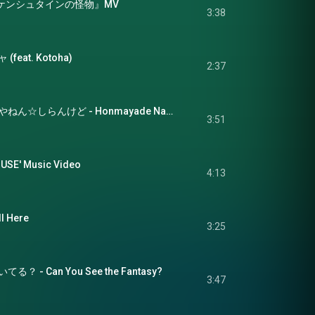
ランケンシュタインの怪物』MV
3:38
eat. Kotoha)
2:37
ほんまやで☆なんでやねん☆しらんけど - Honmayade Nandeyanen Shirankedo
3:51
USE' Music Video
4:13
 Here
3:25
- Can You See the Fantasy?
3:47