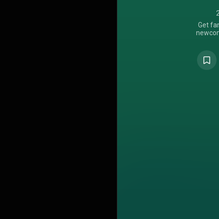
Get fa
newcom