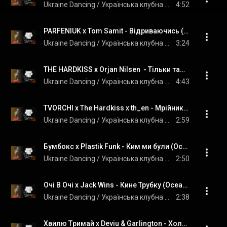
Ukraine Dancing / Українська клубна музика
4:52
PARFENIUK x Tom Samit - Відриваючись (Ocean Dee Edit)
Ukraine Dancing / Українська клубна музика
3:24
THE HARDKISS x Orjan Nilsen  - Тільки там (Ocean Dee Edit)
Ukraine Dancing / Українська клубна музика
4:43
TVORCHI x The Hardkiss x th_en - Мрійники (Ocean Dee Edit)
Ukraine Dancing / Українська клубна музика
2:59
Бумбокс x Plastik Funk - Ким ми були (Ocean Dee Edit)
Ukraine Dancing / Українська клубна музика
2:50
Очі В Очі x Jack Wins - Кине Трубку (Ocean Dee Edit)
Ukraine Dancing / Українська клубна музика
2:38
Хвилю Tримай x Deviu & Garlington - Холодний день (Ocean Dee Edit)