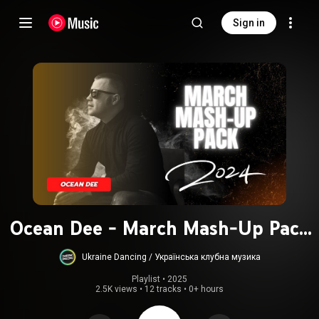
Sign in
Ocean Dee - March Mash-Up Pack
2024
Ukraine Dancing / Українська клубна музика
Playlist
 • 
2025
2.5K views
•
12 tracks
•
0+ hours