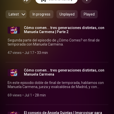
Latest
In progress
Unplayed
Played
Cómo comen... tres generaciones distintas, con
Manuela Carmena | Parte 2
Segunda parte del episodio de ¿Cómo Comes? en final de
temporada con Manuela Carmena.
47 views
 • 
Jul 17
 • 
33 min
Cómo comen... tres generaciones distintas, con
Manuela Carmena
En este episodio doble de final de temporada, hablamos con
Manuela Carmena, jueza y exalcaldesa de Madrid, y con
Gema Jiménez Maldonado sobre cómo ha evolucionado la
relación con la comida y el cuerpo a lo largo de tres
69 views
 • 
Jul 1
 • 
28 min
generaciones distintas.
El consejo de Ángela Quintas | Improvisar para