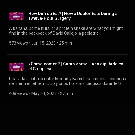
How Do You Eat? | How a Doctor Eats During a
Twelve-Hour Surgery
A banana, some nuts, or a protein shake are what you might
find in the backpack of David Callejo, a pediatric
anesthesiologist at the Gregorio Marañón Hospital in Madrid.
With him, we discover if the saying "the shoemaker's children
573 views
 • 
Jun 15, 2023
 • 
25 min
go barefoot" holds true.
¿Cómo comes? | Cómo come... una diputada en
el Congreso
Una vida a caballo entre Madrid y Barcelona, muchas comidas
de menú en el hemiciclo y unos horarios caóticos durante las
campañas electorales. Descubrimos cómo come la
representante de En Comú Podem Aina Vidal.
408 views
 • 
May 24, 2023
 • 
27 min