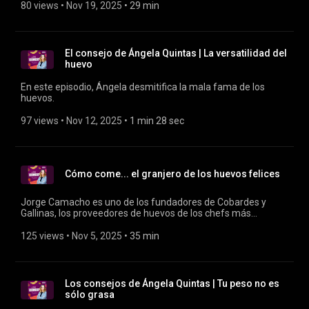
texturas. Una pequeña obra de ingeniería comestible. La
80 views
 • 
Nov 19, 2025
 • 
29 min
pastelera Irene Amat se ha formado con los mejores y ahora
emprende una aventura en solitario abriendo su propia
pastelería de autor.
El consejo de Ángela Quintas | La versatilidad del
huevo
En este episodio, Ángela desmitifica la mala fama de los
huevos.
97 views
 • 
Nov 12, 2025
 • 
1 min 28 sec
Cómo come... el granjero de los huevos felices
Jorge Camacho es uno de los fundadores de Cobardes y
Gallinas, los proveedores de huevos de los chefs más
importantes del país y un auténtico amante de la que es,
según Ángela Quintas, la proteína de referencia.
125 views
 • 
Nov 5, 2025
 • 
35 min
Los consejos de Ángela Quintas | Tu peso no es
sólo grasa