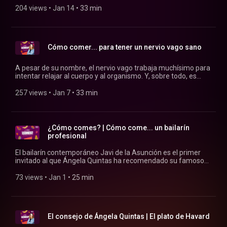
Ángela Quintas te explica por qué.
204 views
 • 
Jan 14
 • 
33 min
Cómo comer... para tener un nervio vago sano
A pesar de su nombre, el nervio vago trabaja muchísimo para
intentar relajar al cuerpo y al organismo. Y, sobre todo, es
fundamental para la digestión. Antonio Valenzuela nos
cuenta qué debemos hacer para conseguir un correcto
257 views
 • 
Jan 7
 • 
33 min
funcionamiento de este nervio tan desconocido.
¿Cómo comes? | Cómo come... un bailarín
profesional
El bailarín contemporáneo Javi de la Asunción es el primer
invitado al que Ángela Quintas ha recomendado su famoso
"kit de rescate". Las largas jornadas de ensayos,
entrenamientos y espectáculos requieren diseñar una dieta a
73 views
 • 
Jan 1
 • 
25 min
medida: ¿cómo come un bailarín?
El consejo de Ángela Quintas | El plato de Havard