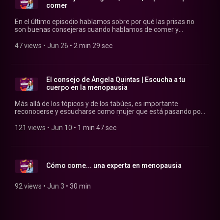
comer
En el último episodio hablamos sobre por qué las prisas no
son buenas consejeras cuando hablamos de comer y
preparar nuestros menús semanales.
47 views
 • 
Jun 26
 • 
2 min 29 sec
El consejo de Ángela Quintas | Escucha a tu
cuerpo en la menopausia
Más allá de los tópicos y de los tabúes, es importante
reconocerse y escucharse como mujer que está pasando por
la menopausia. En este episodio Ángela Quintas te cuenta
cómo hacerlo.
121 views
 • 
Jun 10
 • 
1 min 47 sec
Cómo come... una experta en menopausia
92 views
 • 
Jun 3
 • 
30 min