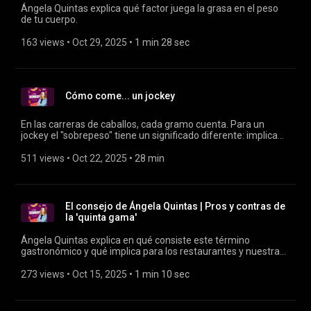
Ángela Quintas explica qué factor juega la grasa en el peso
de tu cuerpo.
163 views
 • 
Oct 29, 2025
 • 
1 min 28 sec
Cómo come... un jockey
En las carreras de caballos, cada gramo cuenta. Para un
jockey el "sobrepeso" tiene un significado diferente: implica
una sanción o incluso quedarse fuera de la competición.
Jaime Gelabert vive intentando un lograr un equilibro
511 views
 • 
Oct 22, 2025
 • 
28 min
perfecto entre la potencia y la ligereza, con un control estricto
de lo que come y bebe para no superar los 50 kg de peso.
El consejo de Ángela Quintas | Pros y contras de
la 'quinta gama'
Ángela Quintas explica en qué consiste este término
gastronómico y qué implica para los restaurantes y nuestra
alimentación.
273 views
 • 
Oct 15, 2025
 • 
1 min 10 sec