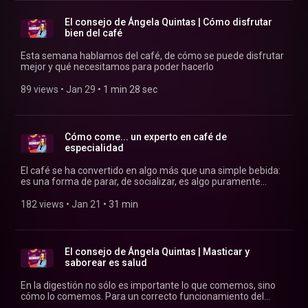
El consejo de Ángela Quintas | Cómo disfrutar
bien del café
Esta semana hablamos del café, de cómo se puede disfrutar
mejor y qué necesitamos para poder hacerlo
89 views
 • 
Jan 29
 • 
1 min 28 sec
Cómo come... un experto en café de
especialidad
El café se ha convertido en algo más que una simple bebida:
es una forma de parar, de socializar, es algo puramente
cultural. Por eso, cada vez está más de moda el café de
especialidad, para tratar con cariño algo que nos acompaña
182 views
 • 
Jan 21
 • 
31 min
día a día.
El consejo de Ángela Quintas | Masticar y
saborear es salud
En la digestión no sólo es importante lo que comemos, sino
cómo lo comemos. Para un correcto funcionamiento del
nervio vago es básico para gozar de una buena salud y