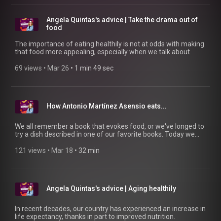
Angela Quintas's advice | Take the drama out of
food
The importance of eating healthily is not at odds with making
that food more appealing, especially when we talk about
69 views
 • 
Mar 26
 • 
1 min 49 sec
How Antonio Martínez Asensio eats...
We all remember a book that evokes food, or we've longed to
try a dish described in one of our favorite books. Today we
combine literature and food in an episode with chef Antonio
Martínez Asensio.
121 views
 • 
Mar 18
 • 
32 min
Angela Quintas's advice | Aging healthily
In recent decades, our country has experienced an increase in
life expectancy, thanks in part to improved nutrition.