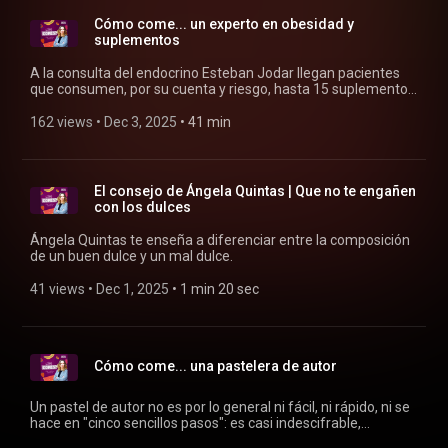
Cómo come... un experto en obesidad y
suplementos
A la consulta del endocrino Esteban Jodar llegan pacientes
que consumen, por su cuenta y riesgo, hasta 15 suplementos
diferentes. Spoiler: la mayoría no sirven. En este episodio, nos
adentramos en la burbuja de los suplementos para descubrir
162 views
 • 
Dec 3, 2025
 • 
41 min
cuáles sí, cuáles no y en qué circunstancias debemos
tomarlos.
El consejo de Ángela Quintas | Que no te engañen
con los dulces
Ángela Quintas te enseña a diferenciar entre la composición
de un buen dulce y un mal dulce.
41 views
 • 
Dec 1, 2025
 • 
1 min 20 sec
Cómo come... una pastelera de autor
Un pastel de autor no es por lo general ni fácil, ni rápido, ni se
hace en "cinco sencillos pasos": es casi indescifrable,
contiene dentro de sí múltiples elaboraciones, técnicas y