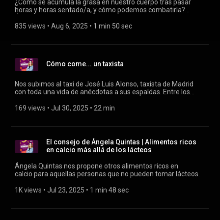
¿Cómo se acumula la grasa en nuestro cuerpo tras pasar
horas y horas sentado/a, y cómo podemos combatirla?
Ángela Quintas nos lo explica en su consejo.
835 views
 • 
Aug 6, 2025
 • 
1 min 50 sec
Cómo come... un taxista
Nos subimos al taxi de José Luis Alonso, taxista de Madrid
con toda una vida de anécdotas a sus espaldas. Entre los
turnos infinitos, los cafés a deshora y los bocadillos en doble
fila, se guarda alguna joya gastronómica escondida entre las
169 views
 • 
Jul 30, 2025
 • 
22 min
calles que no pisan los turistas.
El consejo de Ángela Quintas | Alimentos ricos
en calcio más allá de los lácteos
Ángela Quintas nos propone otros alimentos ricos en
calcio para aquellas personas que no pueden tomar lácteos.
1K views
 • 
Jul 23, 2025
 • 
1 min 48 sec