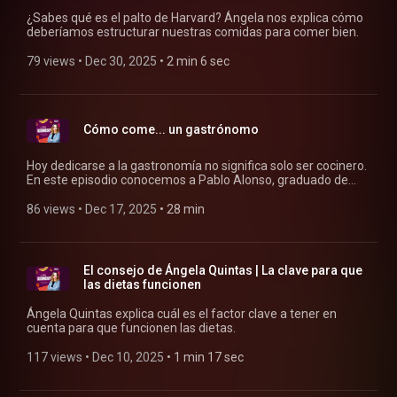
¿Sabes qué es el palto de Harvard? Ángela nos explica cómo
deberíamos estructurar nuestras comidas para comer bien.
79 views
 • 
Dec 30, 2025
 • 
2 min 6 sec
Cómo come... un gastrónomo
Hoy dedicarse a la gastronomía no significa solo ser cocinero.
En este episodio conocemos a Pablo Alonso, graduado de
una de las primeras promociones de gastrónomos en
España.
86 views
 • 
Dec 17, 2025
 • 
28 min
El consejo de Ángela Quintas | La clave para que
las dietas funcionen
Ángela Quintas explica cuál es el factor clave a tener en
cuenta para que funcionen las dietas.
117 views
 • 
Dec 10, 2025
 • 
1 min 17 sec