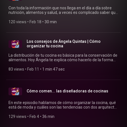
Con toda la información que nos llega en el día a día sobre
nutrición, alimentos y salud, a veces es complicado saber qué
es verdad y qué es un simple click bait. Hoy, Raquel Alcolea
nos cuenta cómo filtrar mejor esa información y con qué
120 views
 • 
Feb 18
 • 
30 min
tenemos que tener cuidado.
Los consejos de Ángela Quintas | Cómo
organizar tu cocina
La distribución de tu cocina es básica para la conservación de
alimentos. Hoy Ángela te explica cómo hacerlo de la forma
más eficiente posible.
83 views
 • 
Feb 11
 • 
1 min 47 sec
Cómo comen... las diseñadoras de cocinas
En este episodio hablamos de cómo organizar la cocina, qué
está de moda y cuáles son las tendencias con dos arquitectas
especializadas en cocinas.
129 views
 • 
Feb 4
 • 
36 min