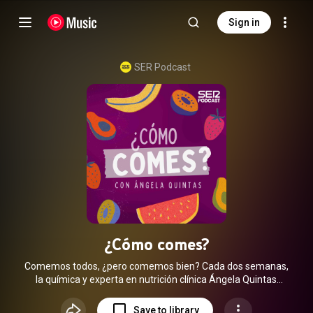
Sign in
SER Podcast
¿Cómo comes?
Comemos todos, ¿pero comemos bien? Cada dos semanas,
la química y experta en nutrición clínica Ángela Quintas
descubre cómo se alimentan artistas, deportistas, políticos y
gente común pero con vidas muy particulares.
Save to library