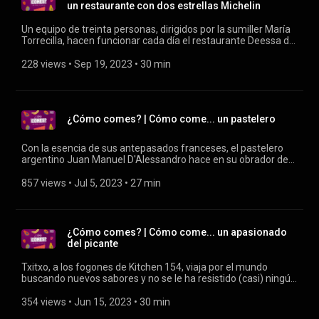
un restaurante con dos estrellas Michelin
Un equipo de treinta personas, dirigidos por la sumiller María
Torrecilla, hacen funcionar cada día el restaurante Deessa del
Hotel Mandarin Oriental Ritz de Madrid. Los platos del chef
Quique Dacosta han recibido dos estrellas Michelin, pero ¿qué
228 views
 • 
Sep 19, 2023
 • 
30 min
comen detrás de los fogones los que hacen posible esta
experiencia gastronómica?
¿Cómo comes? | Cómo come... un pastelero
Con la esencia de sus antepasados franceses, el pastelero
argentino Juan Manuel D'Alessandro hace en su obrador de
Madrid la mejor tarta de limón y merengue. ¿Cómo come
alguien que trabaja rodeado de tentaciones?
857 views
 • 
Jul 5, 2023
 • 
27 min
¿Cómo comes? | Cómo come... un apasionado
del picante
Txitxo, a los fogones de Kitchen 154, viaja por el mundo
buscando nuevos sabores y no se le ha resistido (casi) ningún
plato picante. Sus clientes han experimentado todo tipo de
sensaciones... y alguno ha acabado ¡hasta desnudo!
354 views
 • 
Jun 15, 2023
 • 
30 min