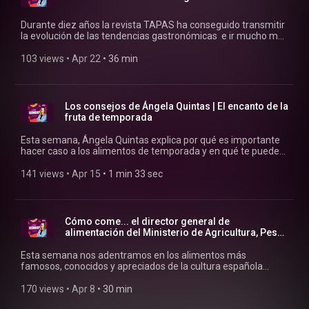
Durante diez años la revista TAPAS ha conseguido transmitir
la evolución de las tendencias gastronómicas e ir mucho más
allá. Esta semana en '¿Cómo comes?' nos visita Adrián
Delgado, director gastronómico del grupo Spain Media.
103 views
 • 
Apr 22
 • 
36 min
Los consejos de Ángela Quintas | El encanto de la
fruta de temporada
Esta semana, Ángela Quintas explica por qué es importante
hacer caso a los alimentos de temporada y en qué te puede
ayudar en el día a día no tener en la nevera ciertos alimentos.
141 views
 • 
Apr 15
 • 
1 min 33 sec
Cómo come... el director general de
alimentación del Ministerio de Agricultura, Pesca
y Alimentación
Esta semana nos adentramos en los alimentos más
famosos, conocidos y apreciados de la cultura española
fuera de nuestras fronteras. Nos visita José Miguel Herrero,
director general de alimentos en el Ministerio que nos cuenta
170 views
 • 
Apr 8
 • 
30 min
algunas curiosidades sobre la gastronomía española.