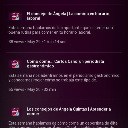
El consejo de Ángela | La comida en horario
laboral
Esta semana hablamos de lo importante que es tener una
buena rutina para comer en tu horario laboral.
38 views
 • 
May 29
 • 
1 min 14 sec
Cómo come... Carlos Cano, un periodista
gastronómico
Esta semana nos adentramos en el periodismo gastronómico
y conocemos mejor cómo se trabaja este tipo de
información: cómo es la relación con los restaurantes, cómo
se hace para que todos los públicos puedan conocer mejor la
65 views
 • 
May 20
 • 
32 min
alta cocina o ensalzar la cocina tradicional.
Los consejos de Ángela Quintas | Aprender a
comer
Esta semana hablamos de cómo come un deportista de élite,
cómo aprendió a comer. Ángela Quintas habla, además, de