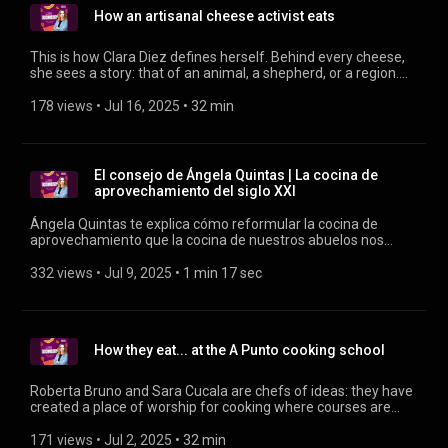
How an artisanal cheese activist eats
This is how Clara Diez defines herself. Behind every cheese,
she sees a story: that of an animal, a shepherd, or a region.
She explains what makes artisanal cheese unique, why the
rind is edible, and which cheeses are lactose-free (ideal for
178 views
 • 
Jul 16, 2025
 • 
32 min
those with intolerances).
El consejo de Ángela Quintas | La cocina de
aprovechamiento del siglo XXI
Ángela Quintas te explica cómo reformular la cocina de
aprovechamiento que la cocina de nuestros abuelos nos
enseñó.
332 views
 • 
Jul 9, 2025
 • 
1 min 17 sec
How they eat... at the A Punto cooking school
Roberta Bruno and Sara Cucala are chefs of ideas: they have
created a place of worship for cooking where courses are
taught, books are sold and wines are tasted, what could go
wrong? Their stoves have seen some TV stars cook before
171 views
 • 
Jul 2, 2025
 • 
32 min