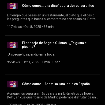
Cómo come... una diseñadora de restaurantes
El tiempo que pasas en un restaurante, el plato que eliges o
las preguntas que haces al camarero no son casuales. Detrás
de un negocio todo está pensado y una de las culpables de
Alejandra Ansón, asesora gastronómica.
117 views
 • 
Oct 8, 2025
 • 
33 min
El consejo de Ángela Quintas | ¿Te gusta el
picante?
Un pequeño incendio en la boca.
95 views
 • 
Oct 1, 2025
 • 
1 min 38 sec
Cómo come... Anamika, una india en España
Aunque nos separan más de siete mil kilómetros de Nueva
Delhi, en cualquier barrio de Madrid podemos disfrutar de una
deliciosa comida india... ¿pero es la verdadera comida india?