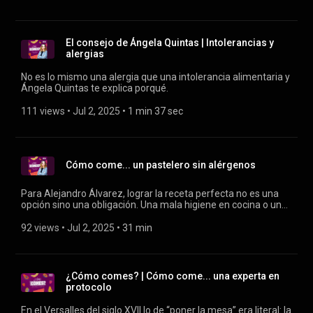
they triumphed on programs like Masterchef.
El consejo de Ángela Quintas | Intolerancias y
alergias
No es lo mismo una alergia que una intolerancia alimentaria y
Ángela Quintas te explica porqué.
111 views
 • 
Jul 2, 2025
 • 
1 min 37 sec
Cómo come... un pastelero sin alérgenos
Para Alejandro Álvarez, lograr la receta perfecta no es una
opción sino una obligación. Una mala higiene en cocina o un
fallo en la lista de ingredientes puede tener un resultado fatal
para alguno de sus clientes.
92 views
 • 
Jul 2, 2025
 • 
31 min
¿Cómo comes? | Cómo come... una experta en
protocolo
En el Versalles del siglo XVII lo de “poner la mesa” era literal: la