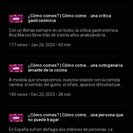
Sergi Vaquer, nos cuenta cómo se diseña la dieta de los
astronautas, qué alimentos no pueden ingerir o qué eligen
para darse un homenaje cuando aterrizan de vuelta.
¿Cómo comes? | Cómo come... una crítica
gastronómica
Con un Almax siempre en un bolso, la crítica gastronómica
Ana Marcos lleva más de treinta años analizando la
gastronomía española para Diario 16, El País, Tiempo, Telva,
Club de Gourmets, El Economista o Vozpópuli, entre otros.
177 views
 • 
Jan 24, 2024
 • 
43 min
Nos cuenta la cara glamurosa, pero también la "cara b", de
esta apasionante profesión.
¿Cómo comes? | Cómo come... una octogenaria
amante de la cocina
A medida que envejecemos, nuestra relación con la comida
cambia: el sentido del gusto, el olfato, aparece dificultad para
masticar, disminuye la sensación de sed. En este episodio
conocemos a Yvette, una octogenaria con raíces francesas y
140 views
 • 
Dec 20, 2023
 • 
28 min
argelinas que disfruta de su independencia y su amor por la
cocina.
¿Cómo comes? | Cómo come... una persona que
no puede tragar
En España sufren disfagia dos millones de personas. La