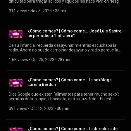
dificultad para tragar sólidos y líquidos les hace vivir en riesgo
de atragantamiento constante y llevar una alimentación muy
restringida. En este episodio conocemos los casos de Núria
311 views
 • 
Nov 8, 2023
 • 
38 min
Jordà y Carlos Solas, expertos en la llamada "dieta turmix" y
amantes de la divulgación de su enfermedad.
¿Cómo comes? | Cómo come... José Luis Sastre,
un periodista "hidratero"
De su infancia, recuerda desayunar mientras escuchaba la
radio. Ahora no puede combinar desayuno y radio porque la
voz que suena en antena es la suya. En este episodio, el
subdirector de Hoy por Hoy ha acudido a Ángela Quintas para
1.6K views
 • 
Oct 25, 2023
 • 
28 min
poner orden en una rutina de horarios imposibles.
¿Cómo comes? | Cómo come... la sexóloga
Lorena Berdún
Dice Google que existen "alimentos para tener mucho sexo":
semillas de lino, apio, chocolate, ostras, azafrán... En este
episodio se lo preguntamos a alguien que puede responder
con el conocimiento de la teoría pero también de la práctica,
391 views
 • 
Oct 12, 2023
 • 
30 min
la psicóloga y sexóloga Lorena Berdún.
¿Cómo comes? | Cómo come... la directora de