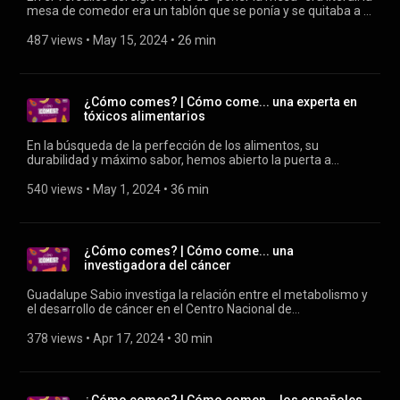
mesa de comedor era un tablón que se ponía y se quitaba a la
hora de comer. Pero con Luis XIV se sofisticó la comida, llegó
el salón comedor y se creó la etiqueta. La experta en
487 views
 • 
May 15, 2024
 • 
26 min
protocolo María José Gómez y Verdú nos cuenta cómo se
come con elegancia.
¿Cómo comes? | Cómo come... una experta en
tóxicos alimentarios
En la búsqueda de la perfección de los alimentos, su
durabilidad y máximo sabor, hemos abierto la puerta a
muchos tóxicos nocivos para la salud. La científica ambiental
Eva Liljeström, autora de «Un hogar (casi) libre de tóxicos»
540 views
 • 
May 1, 2024
 • 
36 min
nos cuenta por dónde empezar a deshacernos de ellos.
¿Cómo comes? | Cómo come... una
investigadora del cáncer
Guadalupe Sabio investiga la relación entre el metabolismo y
el desarrollo de cáncer en el Centro Nacional de
Investigaciones Oncológicas (CNIO). ¿Cómo come alguien que
conoce de primera mano cómo se alimentan las células
378 views
 • 
Apr 17, 2024
 • 
30 min
cancerosas?