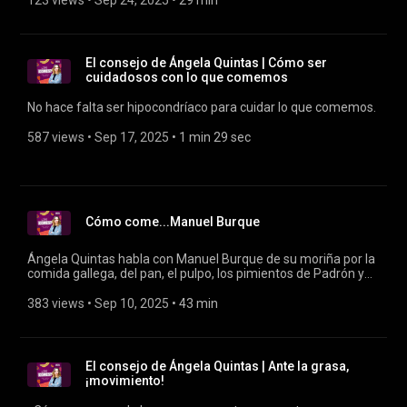
123 views
 • 
Sep 24, 2025
 • 
29 min
El consejo de Ángela Quintas | Cómo ser
cuidadosos con lo que comemos
No hace falta ser hipocondríaco para cuidar lo que comemos.
587 views
 • 
Sep 17, 2025
 • 
1 min 29 sec
Cómo come...Manuel Burque
Ángela Quintas habla con Manuel Burque de su moriña por la
comida gallega, del pan, el pulpo, los pimientos de Padrón y
de cómo lo hizo para engordar en la película 'Requisitos para
ser una persona normal'.
383 views
 • 
Sep 10, 2025
 • 
43 min
El consejo de Ángela Quintas | Ante la grasa,
¡movimiento!