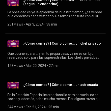
¿Cómo comes? | Cómo comen... los españoles
(según un endocrino)
La obesidad es ya la epidemia de nuestro tiempo, ¿es verdad
que comemos cada vez peor? Pasamos consulta con el Dr.
Roberto Domínguez, endocrino.
231 views
 • 
Apr 3, 2024
 • 
38 min
¿Cómo comes? | Cómo come... un chef privado
Que cocinen para ti, y en tu propia casa, ya no es un lujo
reservado solo para las superestrellas. Los chefs privados
desembarcan en las cocinas particulares con su vajilla, ropa
de mesa y los mejores ingredientes para elaborar un menú
128 views
 • 
Mar 20, 2024
 • 
27 min
de alta gastronomía y convertir el salón de cualquier hogar en
un restaurante improvisado.
¿Cómo comes? | Cómo come... un astronauta
En la Estación Espacial Internacional la comida vuela, no se
cocina y, además, sabe mucho menos. Por alguna razón que
no está clara, los astronautas pierden el gusto en el espacio y
se vuelven locos para devolverle un poco de sabor a los
344 views
 • 
Feb 21, 2024
 • 
25 min
platos. El Jefe del Equipo de Medicina Espacial de la ESA,