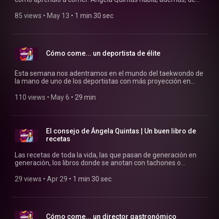
por qué es necesaria una educación en lo nutricional desde
que somos pequeños.
85 views
 • 
May 13
 • 
1 min 30 sec
Cómo come... un deportista de élite
Esta semana nos adentramos en el mundo del taekwondo de
la mano de uno de los deportistas con más proyección en
nuestro país, Adrián Vicente. Hablamos de la importancia de
la alimentación y, entre otras cosas, de cómo es comer en
110 views
 • 
May 6
 • 
29 min
una villa olímpica o en el centro de alto rendimiento donde
vive.
El consejo de Ángela Quintas | Un buen libro de
recetas
Las recetas de toda la vida, las que pasan de generación en
generación, los libros donde se anotan con tachones o
manchas... el valor de un buen recetario es innegable para la
memoria.
29 views
 • 
Apr 29
 • 
1 min 30 sec
Cómo come... un director gastronómico