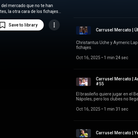
s del mercado que no te han
es, la otra cara de los fichajes
can el verano. Los últimos
 nacionales e internacionales
Save to library
lo de los deportes de la Cadena
Carrusel Mercato | Ú
SER.
Christantus Uche y Aymeric Lapo
fichajes.
Oct 16, 2025
 • 
1 min 24 sec
Carrusel Mercato | A
#55
El brasileño quiere jugar en el B
Nápoles, pero los clubes no lleg
Oct 16, 2025
 • 
1 min 31 sec
Carrusel Mercato | Y