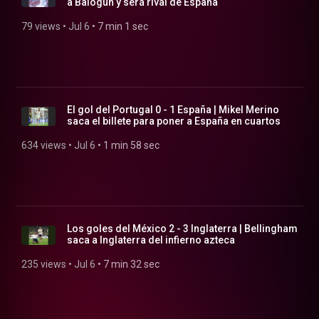
a Balogun y será rival de España
79 views
 • 
Jul 6
 • 
7 min 1 sec
El gol del Portugal 0 - 1 España | Mikel Merino
saca el billete para poner a España en cuartos
634 views
 • 
Jul 6
 • 
1 min 58 sec
Los goles del México 2 - 3 Inglaterra | Bellingham
saca a Inglaterra del infierno azteca
235 views
 • 
Jul 6
 • 
7 min 32 sec