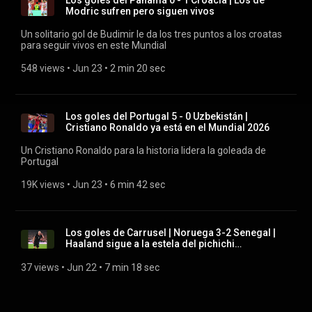
Los goles del Panamá 0 - 1 Croacia | Los de
Modric sufren pero siguen vivos
Un solitario gol de Budimir le da los tres puntos a los croatas
para seguir vivos en este Mundial
548 views
 • 
Jun 23
 • 
2 min 20 sec
Los goles del Portugal 5 - 0 Uzbekistán |
Cristiano Ronaldo ya está en el Mundial 2026
Un Cristiano Ronaldo para la historia lidera la goleada de
Portugal
19K views
 • 
Jun 23
 • 
6 min 42 sec
Los goles de Carrusel | Noruega 3-2 Senegal |
Haaland sigue a la estela del pichichi
clasificando...
37 views
 • 
Jun 22
 • 
7 min 18 sec