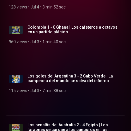
128 views
 • 
Jul 4
 • 
3 min 52 sec
Colombia 1 - 0 Ghana | Los cafeteros a octavos
en un partido plácido
960 views
 • 
Jul 3
 • 
1 min 40 sec
Los goles del Argentina 3 - 2 Cabo Verde | La
campeona del mundo se salva del infierno
115 views
 • 
Jul 3
 • 
7 min 38 sec
Los penaltis del Australia 2 - 4 Egipto | Los
faraones se cargan a los canguros en los