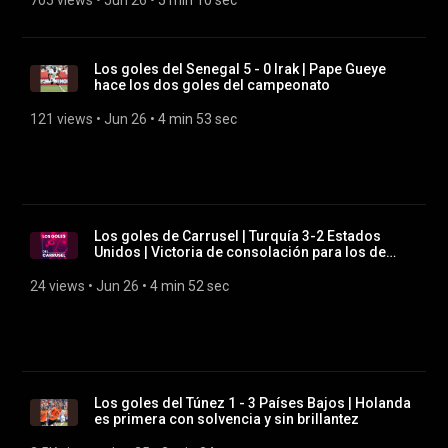
705 views
 • 
Jun 26
 • 
5 min 10 sec
Los goles del Senegal 5 - 0 Irak | Pape Gueye
hace los dos goles del campeonato
121 views
 • 
Jun 26
 • 
4 min 53 sec
Los goles de Carrusel | Turquía 3-2 Estados
Unidos | Victoria de consolación para los de
Montella
24 views
 • 
Jun 26
 • 
4 min 52 sec
Los goles del Túnez 1 - 3 Países Bajos | Holanda
es primera con solvencia y sin brillantez