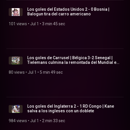
Los goles del Estados Unidos 2 - 0 Bosnia |
Balogun tira del carro americano
101 views
 • 
Jul 1
 • 
3 min 45 sec
Los goles de Carrusel | Bélgica 3-2 Senegal |
Tielemans culmina la remontada del Mundial en
la pr...
80 views
 • 
Jul 1
 • 
5 min 49 sec
Los goles del Inglaterra 2 - 1 RD Congo | Kane
salva a los ingleses con un doblete
984 views
 • 
Jul 1
 • 
2 min 33 sec