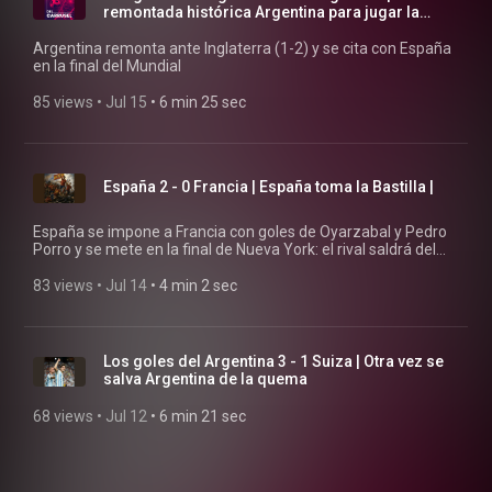
remontada histórica Argentina para jugar la
final...
Argentina remonta ante Inglaterra (1-2) y se cita con España
en la final del Mundial
85 views
 • 
Jul 15
 • 
6 min 25 sec
España 2 - 0 Francia | España toma la Bastilla |
España se impone a Francia con goles de Oyarzabal y Pedro
Porro y se mete en la final de Nueva York: el rival saldrá del
Inglaterra-Argentina
83 views
 • 
Jul 14
 • 
4 min 2 sec
Los goles del Argentina 3 - 1 Suiza | Otra vez se
salva Argentina de la quema
68 views
 • 
Jul 12
 • 
6 min 21 sec