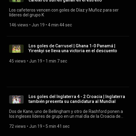
cafeteros sufren ganan en el estreno
Los cafeteros vencen con goles de Díaz y Muñoz para ser
líderes del grupo K
146 views
 • 
Jun 19
 • 
4 min 44 sec
Los goles de Carrusel | Ghana 1-0 Panamá |
Yirenkyi se lleva una victoria en el descuento
45 views
 • 
Jun 19
 • 
1 min 7 sec
Los goles del Inglaterra 4 - 2 Croacia | Inglaterra
también presenta su candidatura al Mundial
Dos de Kane, uno de Bellingham y otro de Rashford ponen a
los ingleses líderes de grupo en un mal día de la Croacia de
Modric
72 views
 • 
Jun 19
 • 
5 min 41 sec