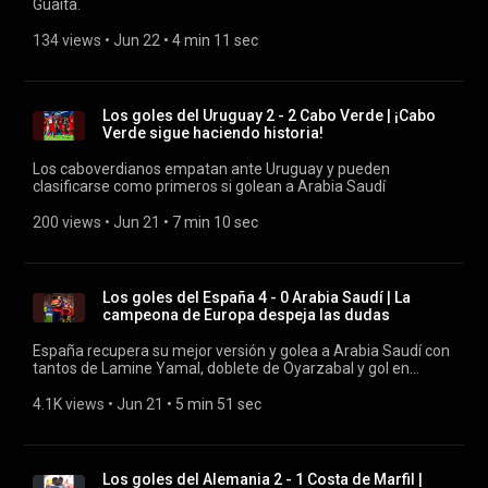
Guaita.
134 views
 • 
Jun 22
 • 
4 min 11 sec
Los goles del Uruguay 2 - 2 Cabo Verde | ¡Cabo
Verde sigue haciendo historia!
Los caboverdianos empatan ante Uruguay y pueden
clasificarse como primeros si golean a Arabia Saudí
200 views
 • 
Jun 21
 • 
7 min 10 sec
Los goles del España 4 - 0 Arabia Saudí | La
campeona de Europa despeja las dudas
España recupera su mejor versión y golea a Arabia Saudí con
tantos de Lamine Yamal, doblete de Oyarzabal y gol en
propia puerta de los saudís
4.1K views
 • 
Jun 21
 • 
5 min 51 sec
Los goles del Alemania 2 - 1 Costa de Marfil |