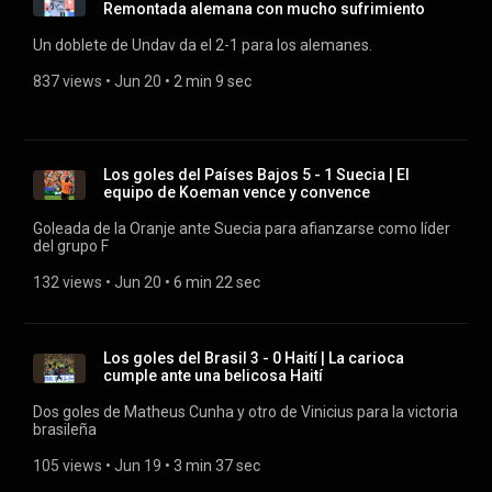
Remontada alemana con mucho sufrimiento
Un doblete de Undav da el 2-1 para los alemanes.
837 views
 • 
Jun 20
 • 
2 min 9 sec
Los goles del Países Bajos 5 - 1 Suecia | El
equipo de Koeman vence y convence
Goleada de la Oranje ante Suecia para afianzarse como líder
del grupo F
132 views
 • 
Jun 20
 • 
6 min 22 sec
Los goles del Brasil 3 - 0 Haití | La carioca
cumple ante una belicosa Haití
Dos goles de Matheus Cunha y otro de Vinicius para la victoria
brasileña
105 views
 • 
Jun 19
 • 
3 min 37 sec