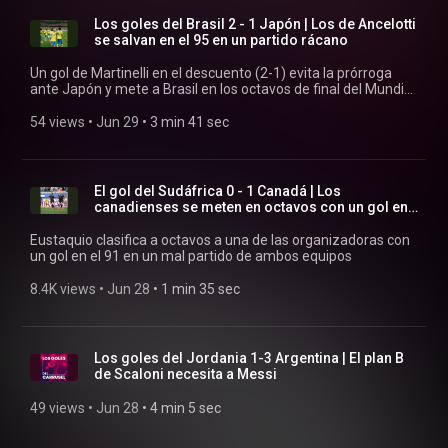
Los goles del Brasil 2 - 1 Japón | Los de Ancelotti
se salvan en el 95 en un partido rácano
Un gol de Martinelli en el descuento (2-1) evita la prórroga
ante Japón y mete a Brasil en los octavos de final del Mundial
2026
54 views
 • 
Jun 29
 • 
3 min 41 sec
El gol del Sudáfrica 0 - 1 Canadá | Los
canadienses se meten en octavos con un gol en
el 91
Eustaquio clasifica a octavos a una de las organizadoras con
un gol en el 91 en un mal partido de ambos equipos
8.4K views
 • 
Jun 28
 • 
1 min 35 sec
Los goles del Jordania 1-3 Argentina | El plan B
de Scaloni necesita a Messi
49 views
 • 
Jun 28
 • 
4 min 5 sec