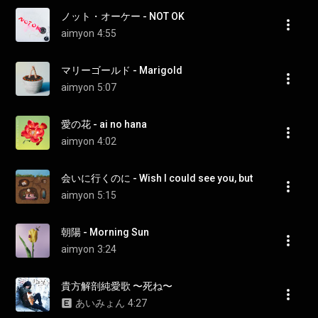
ノット・オーケー - NOT OK
aimyon
4:55
マリーゴールド - Marigold
aimyon
5:07
愛の花 - ai no hana
aimyon
4:02
会いに行くのに - Wish I could see you, but
aimyon
5:15
朝陽 - Morning Sun
aimyon
3:24
貴方解剖純愛歌 〜死ね〜
あいみょん
4:27