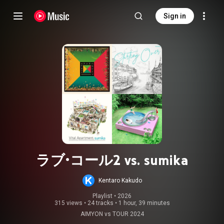
Sign in
ラブ・コール2 vs. sumika
Kentaro Kakudo
Playlist
 • 
2026
315 views
•
24 tracks
•
1 hour, 39 minutes
AIMYON vs TOUR 2024