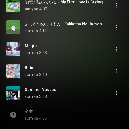
初恋が泣いている - My First Love is Crying
aimyon
4:00
ふっかつのじゅもん - Fukkatsu No Jumon
sumika
4:14
Magic
sumika
3:53
Babel
sumika
3:40
Summer Vacation
sumika
3:58
卒業
sumika
4:36