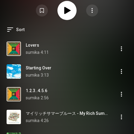
Sort
Lovers
sumika
4:11
Starting Over
sumika
3:13
1.2.3..4.5.6
sumika
2:56
マイリッチサマーブルース - My Rich Summer Blues
sumika
4:26