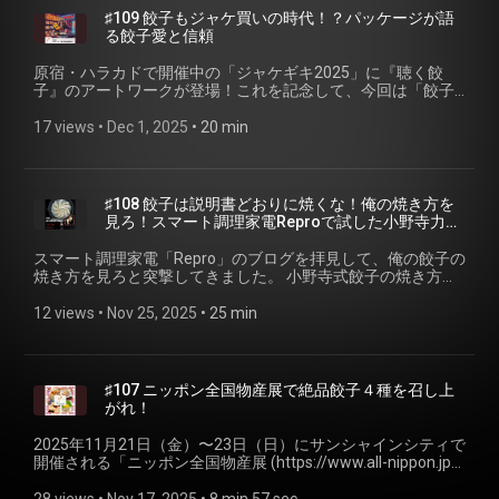
組ホームページ・ご感想 📮 番組へのご感想は、特設ページの
店 【🥟聴く餃子 再生トップ３🥟】 1. ⁠#92 宮崎が日本一に手を
♯109 餃子もジャケ買いの時代！？パッケージが語
フォームまたはSNSからお願いします！ 聴く餃子 オフィシャ
伸ばした 2020年の「あの夏」⁠
る餃子愛と信頼
ルサイト (https://gyoza.fm) 小野寺力 SNS X
(https://listen.style/p/gyoza/bzh5pm9y) 2. ⁠#65 なぜ焼き餃子
https://x.com/ch1cala Instagram
は朝に食べるべきか⁠ (https://listen.style/p/gyoza/sw3qhyue)
原宿・ハラカドで開催中の「ジャケギキ2025」に『聴く餃
https://www.instagram.com/ch1cala/ Threads
3. #62 令和7年・2025年の餃子トレンドは？私の視点で勝手
子』のアートワークが登場！これを記念して、今回は「餃子
https://www.threads.com/@ch1cala 一般社団法人焼き餃子協
に予測してみました (https://listen.style/p/gyoza/vlhpktso)
のジャケ買い」をテーマに語ります。 スーパーや通販で、数
会 https://www.gyoza.or.jp/ #聴く餃子 #焼き餃子協会 #ポッ
【🥟LISTENでの注目エピソード🥟】 • アテクシの屍を越えて
ある餃子の中から「当たり」を見つけるには？美味しそうな
17 views
 • 
Dec 1, 2025
 • 
20 min
ドキャスト #お取り寄せ餃子 #アテしか #今絶対に聴くべき
って♡ 73話【焼き餃子】すみれ子の知らない世界①
見た目だけでなく、安心・安全を見極めるための食品表示の
ポッドキャスト #ポッドキャストアワード #第7回
(https://listen.style/p/ateshika555/xtsia74s) • 大人になりた
読み方や、通販サイトでチェックすべき「作り手の愛」のポ
JAPANPODCASTAWARDS
い旅がしたい #114【宮崎】薄明かりのプレリュードPart1
イントを、プロの視点で徹底解説。 今週のお取り寄せは、牛
(https://listen.style/p/dzrqxmig/zjlp5pti) • アラサー同期のみ
乳と一緒に食べるのが流儀！？パッケージも愛らしい三重県
♯108 餃子は説明書どおりに焼くな！俺の焼き方を
なまでいうと ポッドキャストスターアワード大反省会！〜運
四日市市の「新味覚」をご紹介します。 🥟 今週のお取り寄せ
見ろ！スマート調理家電Reproで試した小野寺力式
営に物申す女たち〜
餃子 🥟 餃子専門店 新味覚 (https://www.shinmikaku.com/)
餃子の焼き方
(https://listen.style/p/uuhfgtfm/c1spbrog) #🥟 もらった餃子
（四日市） 🔗 リンク 🔗 ジャケギキ2025 (https://jacketgiki-
スマート調理家電「Repro」のブログを拝見して、俺の餃子の
にみなまでいうと
2025.com/) アテクシの屍を越えてって♡
焼き方を見ろと突撃してきました。 小野寺式餃子の焼き方
(https://listen.style/p/uuhfgtfm/bekcmzp9) • 流通空論 #53
(https://ateshika.com/) 📮 番組ホームページ・ご感想 📮 番組
も、ぜひご参考いただければと思います。 📖 合わせてご覧く
「餃子の肉太郎」が打ち出す、“四たて餃子”という思想(東山
へのご感想は、特設ページのフォームまたはSNSからお願い
ださい 📖 • 【Repro Column】餃子の焼き方について考える
12 views
 • 
Nov 25, 2025
 • 
25 min
広樹さん前編) (https://listen.style/p/g5mwt8jp/snomvda1) •
します！ 聴く餃子 オフィシャルサイト (https://gyoza.fm) 小
（１）亀戸ぎょうざ編
想らしラジオ #189 安くて美味い！大阪オススメ飲食店がコ
野寺力 SNS X https://x.com/ch1cala Instagram
(https://www.repro.jp/column/archives/4387) • 【小野寺力
コだ！
https://www.instagram.com/ch1cala/ Threads
note】 餃子の「焼き」を科学する
(https://listen.style/p/wbxraifc/zkvfje5ohttps://listen.style/p/wbx
https://www.threads.com/@ch1cala 一般社団法人焼き餃子協
(https://note.com/ch1cala/n/n0e535069ee99) • 【焼き餃子
【👀注目サイト👀】 • LISTENアドベントカレンダー2025
♯107 ニッポン全国物産展で絶品餃子４種を召し上
会 https://www.gyoza.or.jp/ #聴く餃子 #焼き餃子協会 #ポッ
協会】小野寺式餃子の焼き方 (https://gyoza.or.jp/how) •
(https://listen.style/event/42) • 餃子アドベントカレンダー
がれ！
ドキャスト #ジャケギキ2025 #新味覚 #お取り寄せ餃子 #食
【Aktio Note】冷凍餃子のパリッとおいしい焼き方をプロが伝
2025 (https://adventar.org/calendars/11607) • アテクシの屍
品表示 #ジャケ買い
授！ 羽根つきも簡単に焼くコツとは
を越えてって♡ Webサイト (https://ateshika.com/) •
2025年11月21日（金）〜23日（日）にサンシャインシティで
(https://note.aktio.co.jp/food/20251021-1153.html) •
SPECIAO GYOZA BAND「焼き餃子協会のテーマ」
開催される「ニッポン全国物産展 (https://www.all-nippon.jp/)
【Repro Column】お取り寄せ餃子は取説を信じない勇気
(https://linkco.re/Su0h0yAy) 📮 番組ホームページ・ご感想 📮
」に焼き餃子協会が出店！ お酒との相性も抜群な４店舗の餃
(https://www.repro.jp/column/archives/6877) 🥟 今週のお取
番組へのご感想は、特設ページのフォームまたはSNSからお
子をご紹介します。 【🥟 今週の餃子】 ぎょうざの宝永苫小