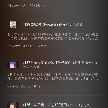
(https://x.com/obo1grandprix?s=20) • 覚えてない-1グランプ
(https://line.me/ti/g2/sQWYC9_NEW55fvol4FRzZFGihIhboGeYPjIB
(https://x.com/hashtag/%E4%BB%8A%E6%97%A5%E3%81%A
/ X (https://x.com/38doRadio) 🎉参加イベント🎉 • ⁠Podcast
ジ #餃子 #聴く餃子 #焼き餃子協会 #ポッドキャスト
リ2026 プレイリスト
utm_source=invitation&utm_medium=link_copy&utm_campaign=
に参加して、恵比寿を餃子旅の目的地にするなら？というコ
14 views
 • 
Apr 20
 • 
28 min
Weekend 聴く餃子出店 (https://podcastexpo.jp/booth/pcwe-
#podcast
(https://open.spotify.com/playlist/2bCZhqkFFFDZ20ElNDnbJc?
📮 番組ホームページ・ご感想 📮 番組へのご感想は、特設ペー
ンセプトで、恵比寿にある12店舗の餃子屋さんをめぐる散歩
119/) 🥟 焼き餃子協会 個人賛助会員 入会検定
si=ypqsrTtXTYO5qKVE7VPzGQ) 🥟 焼き餃子協会 個人賛助会
ジのフォームまたはSNSからお願いします！ 聴く餃子 特設サ
をご紹介します。散歩の想定時間は、10時45分集合、20時解
(about:invalid#zCSafez) 💬 オープンチャット「焼き餃子研究
員 入会検定 (about:invalid#zCSafez) 💬 オープンチャット
イト (https://gyoza.fm/) 小野寺力 SNS X（旧twitter）
散です ※GW中の正確な営業日時はお店のホームページでご確
会」
「焼き餃子研究会」
(https://x.com/ch1cala) / Instagram
認ください 🗺️ 恵比寿餃子散歩マップ
(https://line.me/ti/g2/sQWYC9_NEW55fvol4FRzZFGihIhboGeYPjIB
(https://line.me/ti/g2/sQWYC9_NEW55fvol4FRzZFGihIhboGeYPjIB
(https://www.instagram.com/ch1cala/) / Threads
♯128 2026年 Gyoza Week イベント紹介
(https://www.google.com/maps/d/u/1/edit?
utm_source=invitation&utm_medium=link_copy&utm_campaign=
utm_source=invitation&utm_medium=link_copy&utm_campaign=
(https://www.threads.com/@ch1cala) 一般社団法人焼き餃子
mid=1CLNBnddpHwIyNxfF27O6xdTLZDPiji0&usp=sharing) も
📮 番組ホームページ・ご感想 📮 番組へのご感想は、特設ペー
どちらも入会・会費は無料です！ 🎉参加イベント🎉 • Podcast
協会 (https://www.gyoza.or.jp/) #ヨーグルト
合わせて参考にしてください。 🟣 #今日は旅の話プレイリス
ジのフォームまたはSNSからお願いします！ 聴く餃子 特設サ
もうすぐ今年も Gyoza Week が始まります！まだ予定が決ま
Weekend 聴く餃子出店 (https://podcastexpo.jp/booth/pcwe-
#PodcastWeekend2026 #餃子 #聴く餃子 #焼き餃子協会 #ポ
ト
イト (https://gyoza.fm/) 小野寺力 SNS X（旧twitter）
ってなければ、今回の内容を参考に餃子まみれになってくだ
119/) 📮 番組ホームページ・ご感想 📮 番組へのご感想は、特
ッドキャスト #podcast
(https://open.spotify.com/playlist/61CNwBbwjzlZlcjAd45Dmr?
(https://x.com/ch1cala) / Instagram
さい。 ※「餃子フェス®️」は一般社団法人焼き餃子協会の登
設ページのフォームまたはSNSからお願いします！ 聴く餃子
si=EmgK_OqNTduIks6bUHVSvw) 🥟今週のお取り寄せ餃子🥟 •
(https://www.instagram.com/ch1cala/) / Threads
録商標 (https://www.j-platpat.inpit.go.jp/c1801/TR/JP-2017-
22 views
 • 
Apr 13
 • 
16 min
特設サイト (https://gyoza.fm/) 小野寺力 SNS X（旧twitter）
恵比寿 大龍軒 手包み大粒餃子 (https://ramen-
(https://www.threads.com/@ch1cala) 一般社団法人焼き餃子
164522/40/ja) です（登録番号 第6023253号） 🥟ご紹介して
(https://x.com/ch1cala) / Instagram
journey.com/shopdetail/000000000031/) • 恵比寿大龍軒（ラ
協会 (https://www.gyoza.or.jp/) #科学系ポッドキャストの日
いるイベント🥟 • 4/19 川越ぎょうざ万博 (https://u-
(https://www.instagram.com/ch1cala/) / Threads
ーメンじゃーにー） (https://ramen-
#猫 #ねこ #PodcastWeekend2026 #餃子 #聴く餃子 #焼き餃
place.jp/event/) • 4/25 第４回八ツ場ふるさと館 餃子フェス
(https://www.threads.com/@ch1cala) 一般社団法人焼き餃子
journey.com/html/page27.html) 📖 参考資料 • ヱビスビール
子協会 #ポッドキャスト #podcast
(https://naganohara.com/event/event-1409/) • 4/29-5/6 ク
協会 (https://www.gyoza.or.jp/) #おぼ1 #ホワイトノイズ #モ
♯127 社会を変えた冷凍餃子事件 #科学系ポッドキ
ブランドヒストリー
ラフト餃子フェス2026 東京
ーニングルーティン #GyozaWeek #GW #餃子 #聴く餃子 #焼
ャストの日
(https://www.sapporobeer.jp/yebisu/brand/history/) • 渋谷区
(https://craftgyoza.jp/tokyo2026/) • 5/2-6 クラフト餃子フェ
き餃子協会 #ポッドキャスト #podcast
の町名・地番変遷 - 渋谷区 渋谷区立図書館
ス2026 大阪 (https://craftgyoza.jp/fes/) • 4/29-5/7 ふるさと
#科学系ポッドキャストの日 「社会」を変えた冷凍餃子の事
(https://www.lib.city.shibuya.tokyo.jp/shibuya/shibuya-
東京応援祭 第二回ご当地グルメ ギョーザVSからあげフェス in
件。 この事件をきっかけに、日本の食意識が変わりました。
history/town-name/) • 恵比寿ビール坂商店街
上野不忍池2026 (https://www.furusatotokyofes.com/) • 5/9-
もっと変えていきたいのです。 🥟今週のお取り寄せ餃子🥟 •
(https://www.welcome-ebisu.jp/) • こんがり焼き色 夜の街な
10 四川フェス (https://meiweisichuan.jp/sisen-fes2026) •
ぎょうざの満洲 オンラインショップ
5 views
 • 
Apr 6
 • 
18 min
か演出 宇都宮 ギョーザ型街灯が登場 - きたかんナビ
4/29-29, 5/1-6 仙台ラーメンフェスタ2026 (https://sendai-
(https://shop.mansyu.co.jp/) • 聴く餃子#39 #39 ぎょうざの満
(https://kitakan-navi.jp/archives/39833) 🥟 焼き餃子協会 個人
ramenfesta.com/) 🥟今週のお取り寄せ餃子🥟 • Aktio note 個
洲はなぜ「３割うまい!!」のか
賛助会員 入会検定 (about:invalid#zCSafez) 💬 オープンチャ
性派ぞろい！ 変わり種お取り寄せ餃子10選――カラフル餃子
(https://www.gyoza.or.jp/podcast/39) 🥟焼き餃子協会 個人賛
ット「焼き餃子研究会」
からヘルシー餃子まで｜小野寺力おすすめ！ 全国お取り寄せ
助会員 入会検定🥟 https://www.gyoza.or.jp/entry/personal 入
(https://line.me/ti/g2/sQWYC9_NEW55fvol4FRzZFGihIhboGeYPjIB
餃子道楽③ (https://note.aktio.co.jp/food/20251223-
♯126 この甲冑一式を100万円でつくりました
会・会費は無料です！ 🎉参加イベント🎉 • ソロポッドキャス
utm_source=invitation&utm_medium=link_copy&utm_campaign=
1027.html) • Aktio note 小野寺力おすすめ！ 全国お取り寄せ