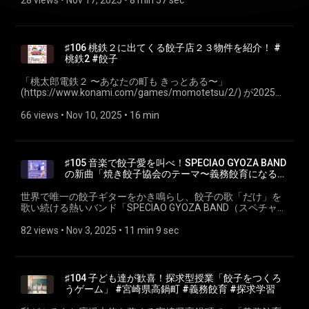
28 views
 • 
Nov 17, 2025
 • 
8 min 57 sec
り寄せ餃子 🥟 【ふるさと納税】亀戸ぎょうざ
願いします！ 聴く餃子 オフィシャルサイト
牧：宝永餃子 (https://www.gyouza-houei.jp/item/6174) （北
(https://item.rakuten.co.jp/f131083-koto/kt017-001/) 🙏
(https://gyoza.fm) 小野寺力 SNS X https://x.com/ch1cala
海道苫小牧市） 小春餃子：小春餃子 (https://www.koharu-
Special Thanks 🙏 • 「煮る・炒める・揚げる」をこなす次世
Instagram https://www.instagram.com/ch1cala/ Threads
gyoza.com/) （大分県杵築市） 金星食品：青しそ餃子
代IHクッキングヒーター Repro (https://www.repro.jp/) • ぎょ
https://www.threads.com/@ch1cala 一般社団法人焼き餃子協
(https://kinseifoods.thebase.in/items/14045494) （群馬県太
♯106 桃鉄２に出てくる餃子店２３物件を紹介！ #
うざの宝永 苫小牧 (https://www.houei-gyouza.co.jp/) • 株式会
会 https://www.gyoza.or.jp/ #聴く餃子 #焼き餃子協会 #ポッ
田市） 餃子製作所土竜 しそたく餃子
桃鉄2 #餃子
社J-オイルミルズ (https://www.j-oil.com/) • 日本シュウマイ協
ドキャスト #お取り寄せ餃子 #LISTENアドベントカレンダー
(https://gotembamogura.com/product/3608/) （静岡県御殿
会 (https://syumai.life/) 📮 番組ホームページ・ご感想 📮 番組
2025 #餃子アドベントカレンダー2025
場市） 📮 番組ホームページ・ご感想 番組へのご感想は、特設
「桃太郎電鉄２ 〜あなたの町も きっとある〜」
へのご感想は、特設ページのフォームまたはSNSからお願い
ページのフォームまたはSNSからお願いします！ 聴く餃子 オ
(https://www.konami.com/games/momotetsu/2/) が2025年
します！ 聴く餃子 オフィシャルサイト (https://gyoza.fm) 小
フィシャルサイト (https://gyoza.fm) 小野寺力 SNS X
11月13日発売！ 桃鉄２の「まるっと全駅マップ」
野寺力 SNS X https://x.com/ch1cala Instagram
https://x.com/ch1cala Instagram
(https://www.konami.com/games/momotetsu/2/map/) よ
66 views
 • 
Nov 10, 2025
 • 
16 min
https://www.instagram.com/ch1cala/ Threads
https://www.instagram.com/ch1cala/ Threads
り、餃子店を洗い出してご紹介します。 私も早く桃鉄２やり
https://www.threads.com/@ch1cala 一般社団法人焼き餃子協
https://www.threads.com/@ch1cala 一般社団法人焼き餃子協
たいです。その前にSwitch2を手に入れないと。 【🥟 今週の
会 https://www.gyoza.or.jp/ #餃子 #聴く餃子 #Repro #スマー
会 https://www.gyoza.or.jp/ #餃子 #聴く餃子 #お取り寄せ餃
お取り寄せ餃子】 アフロキャベツ餃子
ト調理家電 #IoT調理家電 #お取り寄せ餃子 #小野寺力 #焼き
子 #ニッポン全国物産展 #宝永餃子 #小春餃子 #金星食品 #青
(https://www.hennerymarket.com/) （千葉県銚子市） 📮 番
餃子協会
♯105 音楽で餃子愛を叫べ！SPECIAO GYOZA BAND
しそ餃子 #餃子製作所土竜 #しそたく餃子 #日本シュウマイ
組ホームページ・ご感想 番組へのご感想は、特設ページのフ
の新曲「焼き餃子協会のテーマ〜義務餃育になる日
協会 #池袋 #サンシャインシティ #小野寺力 #焼き餃子協会
ォームまたはSNSからお願いします！ 聴く餃子 オフィシャル
まで〜」宇宙初オンエア
サイト (https://gyoza.fm) 小野寺力 SNS X
世界で唯一の餃子ギターをかき鳴らし、餃子の歌「だけ」を
https://x.com/ch1cala Instagram
歌い続ける熱いバンド「SPECIAO GYOZA BAND（スペチャオ
https://www.instagram.com/ch1cala/ Threads
ギョーザ バンド）」を大特集します。 彼らがこれまで生み出
https://www.threads.com/@ch1cala 一般社団法人焼き餃子協
してきた「ご当地餃子ソング」の魅力から、焼き餃子協会と
82 views
 • 
Nov 3, 2025
 • 
11 min 9 sec
会 https://www.gyoza.or.jp/ #餃子 #聴く餃子 #義務餃育 #桃
のつながり、そして制作された新曲「焼き餃子協会のテー
太郎電鉄 #桃鉄 #桃鉄2 #銚子電鉄 #アフロキャベツ餃子 #お
マ 〜義務餃育になる日まで〜」をについて、ちょっとだけ
取り寄せ餃子 #宇都宮餃子 #浜松餃子 #八幡餃子 #亀戸餃子 #
宇宙初オンエアいたします。 【🥟 今週のお取り寄せ餃子】 •
ホワイト餃子 #第７餃子 #すその餃子 #神戸味噌だれ餃子 #餃
新潟県長岡市「フレンド」のパーティーぎょうざ
♯104 子ども達が歓喜！探求型授業「餃子をつくろ
子の王将一号店 #ミスターギョーザ #宝雲亭 #ひとくち餃子 #
(https://www.e-friend.co.jp/ec/) 【リンク】 • 🎸 SPECIAO
うゲーム」 #宮崎県高鍋町 #義務餃育 #探求学習
八幡餃子 #宮崎餃子 #高鍋餃子 #小野寺力 #焼き餃子協会
GYOZA BAND (https://speciaogyozaband.bitfan.id/) • ❤️ 愛と
狂気のマーケット (https://www.laforet.ne.jp/aitokyouki/) 📮