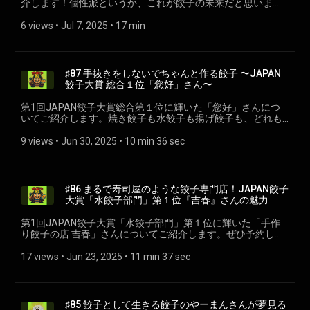
介します！個性派というか、これが餃子の未来だと思いま
とも、なんでもおたよりお待ちしております！あと、各プラ
AjinomotoPark 調理科学が人生を変えた！超料理マニアな料
す。 🥟おとなの週末Web「JAPAN餃子大賞 個性派餃子部門」
ットフォームでのフォロー＆高評価をいただけると嬉しいで
理人東山広樹さん流・料理上達のヒント
https://otonano-shumatsu.com/articles/480416 🥟参考リン
6 views
 • 
Jul 7, 2025
 • 
17 min
す！ ---- 小野寺力 SNS X https://x.com/ch1cala Instagram
https://park.ajinomoto.co.jp/magazine/393899/ 🥟点心房 瑞
ク • VEGAN GYOZA Instagram
https://www.instagram.com/ch1cala/ Threads
香 https://vbs4z.hp.peraichi.com/gyoza.suika 🥟餃子屋たかく
https://www.instagram.com/vegan_gyoza/ • Vegewel『カラ
https://www.threads.com/@ch1cala 一般社団法人焼き餃子協
https://www.instagram.com/gyoza_do/ 🎧ポッドキャストが
フルさに萌える！無添加にこだわる「VEGAN GYOZA」【東
会 https://www.gyoza.or.jp/
できるまでシーズン２ Spotify
京・鶯谷】』 https://vegewel.com/ja/style/vegangyoza • 餃
♯87 手抜きをしないでちゃんと作る餃子 〜JAPAN
https://open.spotify.com/show/0swiwciYIlSxr0SoVlB9BE
子SUNSU Instagram
餃子大賞 総合１位「您好」さん〜
Apple Podcast
https://www.instagram.com/gyoza_sunsu/ • みんなのごはん
https://podcasts.apple.com/jp/podcast/id1665847883
『餃子芸人も完っ全に脱帽…！ 新代田「餃子 SUNSU」の餃子
第1回JAPAN餃子大賞総合第１位に輝いた「您好」さんにつ
LISTEN https://listen.style/p/poddeki 🥟聴く餃子特設ページ
に旨味とセンスがはち切れる寸前まで詰まってた』
いてご紹介します。焼き餃子も水餃子も揚げ餃子も、どれも
⁠⁠gyoza.fm⁠ (https://gyoza.fm/) 餃子に関することも関係ないこ
https://r.gnavi.co.jp/g-interview/entry/yandp/5147 •
美味しい。 🥟JAPAN餃子大賞、総合部門1位に輝く大人気店
とも、なんでもおたよりお待ちしております！あと、各プラ
dressing「餃子大好き芸人も惚れ込んだ！ 予約困難な阿佐ヶ
の魅力に迫る 焼き・水・揚げの3種類を制覇したい！
9 views
 • 
Jun 30, 2025
 • 
10 min 36 sec
ットフォームでのフォロー＆高評価をいただけると嬉しいで
谷『豚八戒』の餃子5種で、新たな餃子の扉を開く」
https://otonano-shumatsu.com/articles/477730 🥟JAPAN餃
す！ ---- 小野寺力 SNS各種https://lit.link/chikara 一般社団法人
https://www.gnavi.co.jp/dressing/article/22130/ • 餃子BAR
子大賞「水餃子部門」のトップ5を発表 モチモチ＆プルプル
焼き餃子協会https://www.gyoza.or.jp/
Wing Village https://wingvillage.holy.jp/ • モランボン『日本一
食感の虜になる！ https://otonano-
作るのが面倒な餃子が食べられる餃子BAR「Wing Village」』
shumatsu.com/articles/477610/2 👉参考ページ • danchu 餃
♯86 まるで寿司屋のような餃子専門店！JAPAN餃子
https://www.moranbong.co.jp/tuqro/tri/detail/gyoza_secret_31.h
子の名店「您好（ニーハオ）」の餃子を習う
大賞「水餃子部門」第１位『吉春』さんの魅力
• 中国小麦粉料理専門店 恵泉 https://keisen.jimdosite.com/
https://dancyu.jp/series/nihaogyoza/ • rice ［您好］餃子作り
(about:invalid#zCSafez) 🥟聴く餃子特設ページ ⁠⁠gyoza.fm⁠
の真髄を見た本物の餃子 https://www.rice.press/eat/27461
第1回JAPAN餃子大賞「水餃子部門」第１位に輝いた「手作
(https://gyoza.fm/) 餃子に関することも関係ないことも、な
🥟聴く餃子特設ページ ⁠⁠gyoza.fm⁠ (https://gyoza.fm/) 餃子に
り餃子の店 吉春」さんについてご紹介します。ぜひ予約して
んでもおたよりお待ちしております！あと、各プラットフォ
関することも関係ないことも、なんでもおたよりお待ちして
カウンターであの餃子を召し上がってください。 🥟手作り餃
ームでのフォロー＆高評価をいただけると嬉しいです！ ----
おります！あと、各プラットフォームでのフォロー＆高評価
子の店 吉春 https://sites.google.com/true-
17 views
 • 
Jun 23, 2025
 • 
11 min 37 sec
小野寺力 SNS各種https://lit.link/chikara 一般社団法人焼き餃
をいただけると嬉しいです！ ---- 小野寺力 SNS各種
state.info/yoshiharu-gyouza/home 🥟JAPAN餃子大賞「水餃
子協会https://www.gyoza.or.jp/
https://lit.link/chikara 一般社団法人焼き餃子協会
子部門」のトップ5を発表 モチモチ＆プルプル食感の虜にな
https://www.gyoza.or.jp/
る！ https://otonano-shumatsu.com/articles/477610 👉参考
ページ • 調布・国領に手作りギョーザの店 本場中国仕込み
♯85 餃子として生きる餃子のやーまんさんが夢見る