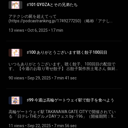
大阪王将の日本最大最速級の餃子製造工場のご紹介
#高鍋町 #宮崎県 #地方創生 #食育 #餃子 #ゲーム #探究学舎
🥟聴く餃子特設ページ ⁠⁠gyoza.fm⁠ (https://gyoza.fm/) 餃子に
♯101 GYOZAとその兄弟たち
(https://www.eat-and.jp/foods/corporate/factory/) • 餃子計
#御園飯店 #福井県 #鯖江市 #お取り寄せ餃子
関することも関係ないことも、なんでもおたよりお待ちして
画 会社概要
おります！あと、各プラットフォームでのフォロー＆率直な
(https://www.gyozakeikaku.com/company/about/) • 株式会
アテクシの屍を超えてって
ご評価やご感想をいただけると嬉しいです！ ---- 小野寺力
社GRIP FACTORY (https://gripfactory.jp/) （肉汁餃子のダンダ
(https://podcastranking.jp/1749277250) （略称「アテし
SNS X https://x.com/ch1cala Instagram
ダン） 【ポッドキャストスターアワード】 公式サイト
か」）のコミュニティ内で「英語で餃子はなんて言う？」と
https://www.instagram.com/ch1cala/ Threads
https://podcastar.jp/podcaststaraward X
質問があったので、それをそのまま今回のトピックにしまし
13 views
 • 
Oct 6, 2025
 • 
17 min
https://www.threads.com/@ch1cala 一般社団法人焼き餃子協
https://x.com/localpodcastar 🥟聴く餃子特設ページ
た。ついでに、世界にある「餃子」の兄弟たちを紹介。 【今
会 https://www.gyoza.or.jp/
⁠⁠gyoza.fm⁠ (https://gyoza.fm/) 餃子に関することも関係ないこ
週のお取り寄せ餃子】 🥟日本初エンパナーダ専門店 PARA
とも、なんでもおたよりお待ちしております！あと、各プラ
TI（パラティ） https://www.parati.me/ 鹿児島にエンパナー
ットフォームでのフォロー＆率直なご評価やご感想をいただ
ダ専門店 オリジナルの具入り12種を週替わりで提供
けると嬉しいです！ ---- 小野寺力 SNS X
♯100 ありがとうございます聴く餃子100回目
https://kagoshima.keizai.biz/headline/2165/ 【Gyoza の古い
https://x.com/ch1cala Instagram
記事】 • Gyoza (Japanese dumplings) - BBC
https://www.instagram.com/ch1cala/ Threads
(https://www.bbc.co.uk/food/recipes/tasty_gyoza_japanese_169
いつもありがとうございます。聴く餃子、100回目の配信で
https://www.threads.com/@ch1cala 一般社団法人焼き餃子協
• Ajinomoto Frozen Foods to Begin Consignment Production
す。 【今週のお取り寄せ餃子】 🥟餃子製作所土竜さん 御厨餃
会 https://www.gyoza.or.jp/
of Gyoza in Europe
子わくわくセット10個入
(https://www.ajinomoto.co.jp/company/en/presscenter/press/de
https://gotembamogura.com/product/8692/ 🥟聴く餃子特設
90 views
 • 
Sep 29, 2025
 • 
7 min 41 sec
【ご紹介している世界の「餃子」】 🇨🇳 餃子餃子（Jiǎozi）
ページ ⁠⁠gyoza.fm⁠ (https://gyoza.fm/) 餃子に関することも関
／鍋貼（Guōtiē）／包子（Bāozi） 🇰🇷 マンドゥ（Mandu）
係ないことも、なんでもおたよりお待ちしております！あ
🇲🇳 ボーズ（Buuz） 🇮🇳 サモサ（Samosa） 🇳🇵 モモ
と、各プラットフォームでのフォロー＆率直なご評価やご感
（Momo） 🇵🇱 ピエロギ（Pierogi） 🇺🇦 ヴァレーニキ
想をいただけると嬉しいです！ ---- 小野寺力 SNS X
（Vareniki） 🇷🇺 ペリメニ（Pelmeni） 🇮🇹 ラビオリ
♯99 今週は高輪ゲートウェイ駅で餃子を食べよう
https://x.com/ch1cala Instagram
（Ravioli）／トルテリーニ（Tortellini）など 🇪🇸 エンパナー
https://www.instagram.com/ch1cala/ Threads
ダ（Empanada） 🇧🇷 パステル・パステウ（Pastel） 🇹🇳 ブ
https://www.threads.com/@ch1cala 一般社団法人焼き餃子協
高輪ゲートウェイ駅 TAKANAWA GATE CITYで開催されてい
リック（Brik） 【ポッドキャストスターアワード】 10月10日
会 https://www.gyoza.or.jp/
る 「日テレTHEグルメDAYフェス by -196」（開催期間：9月
に結果発表 公式サイト
22日(月)～28日(日) ）に出店している2店舗の餃子屋さんをご
https://podcastar.jp/podcaststaraward X
紹介します。 【今週ご紹介している餃子店】 🥟金星食品
11 views
 • 
Sep 22, 2025
 • 
7 min 56 sec
https://x.com/localpodcastar 🥟聴く餃子特設ページ