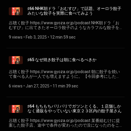
(https://open.spotify.com/playlist/6mA4zloeX1XoKIVEZ9rt6w?
購入頻度https://note.com/ch1cala/n/n229405983510 ---- 🥟
si=eB_3ira-QYSzp5u2ZnWK6g) Xハッシュタグ
小野寺力 SNS各種https://lit.link/chikara 🥟 一般社団法人焼き
♯66 NHK朝ドラ「おむすび」で話題、オーロラ餃子
https://x.com/hashtag/ポッドキャストスターアワード
餃子協会https://www.gyoza.or.jp/
みたいな餃子を実際に食べてみよう
(https://x.com/hashtag/%E3%83%9D%E3%83%83%E3%83
餃子に関するお悩みごと、なんでもお送りください！ あと、
🥟聴く餃子 https://www.gyoza.or.jp/podcast NHK朝ドラ「お
各プラットフォームでのフォロー＆高評価をいただけると嬉
むすび」に出てきたオーロラ餃子のようなカラフルな餃子を
しいです！ 聴く餃子⁠https://www.gyoza.or.jp/podcast⁠ ---- 小
提供しているところを９店ご紹介します。 【お店のリンク】
野寺力 SNS各種https://lit.link/chikara 一般社団法人焼き餃子
大鳳餃子：マカロン餃子 https://taihogyoza.jp/products/マカ
9 views
 • 
Feb 3, 2025
 • 
12 min 59 sec
協会https://www.gyoza.or.jp/
ロン餃子
(https://taihogyoza.jp/products/%E3%83%9E%E3%82%AB%
ハチサンイチ： 831食べ比べセット
https://831gyouza.com/product/com30/ 寿限無餃子：七福餃
♯65 なぜ焼き餃子は朝に食べるべきか
子 https://jugemugyouza.com/product/七福餃子
(https://jugemugyouza.com/product/%e4%b8%83%e7%a6%8f
VEGAN GYOZA https://www.instagram.com/vegan_gyoza/
🥟聴く餃子 https://www.gyoza.or.jp/podcast 朝に餃子を焼い
下町の空 七色餃子 https://shitamachinoku.jp/ 線條手打餃子
て食べる人が一人でも増えますように。 【今回参考にした情
専門店
報のリンク】 朝ごはんの大切さについて/明治
https://tabelog.com/tokyo/A1305/A130501/13094638/ 山田
https://www.meiji.co.jp/meiji-
6 views
 • 
Jan 27, 2025
 • 
11 min 39 sec
餃子店 https://yamada-gyoza.raku-uru.jp/item-
shokuiku/exp/diagnosis/tyousyoku/ ギョーザ/味の素冷凍食
detail/1183891 餃子の里さん https://gyozanosato.com/ 小春
品 https://www.ffa.ajinomoto.com/products/detail/id/293 白
ぎょうざ https://www.koharu-gyoza.com/ 東京餃子通信さん
米/日本食品標準成分表
でも、オーロラ餃子に関するページがあがってましたので、
https://fooddb.mext.go.jp/details/details.pl?
♯64 もちもちパリパリでガツンとくる、１店舗しか
併せてご覧ください。
ITEM_NO=01_01083_6 毎日同じ服を着ると生産性が上が
なく通販をやっていない東京２３区内の餃子屋さん
https://www.tokyogyoza.net/archives/2025/02/01/013551 --
る？…ジョブズの戦略を試してみた
-- 🥟 小野寺力 SNS各種 https://lit.link/chikara 🥟 一般社団法人
https://www.businessinsider.jp/article/246865/ 小野寺力式餃
🥟聴く餃子 https://www.gyoza.or.jp/podcast 某番組むけに提
焼き餃子協会 https://www.gyoza.or.jp/
子の焼き方 https://gyoza.or.jp/how 酢の力/mizkan
案した餃子店、途中で条件が変わったので没になったのをこ
https://www.mizkan.co.jp/health/sunochikara/ 知ってる!?創
こでお披露目します。 【今回ご紹介しているところの関連リ