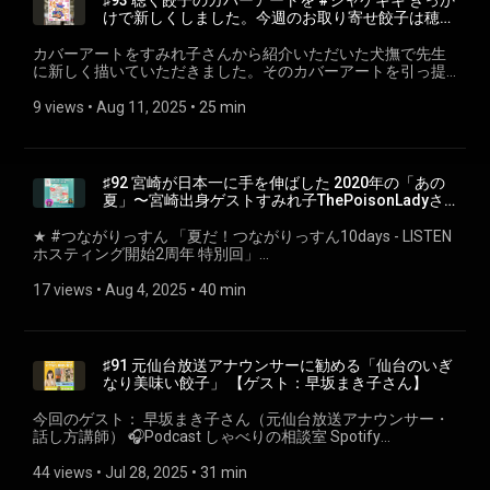
♯93 聴く餃子のカバーアートを #ジャケギキ きっか
ただけると嬉しいです！ ---- 小野寺力 SNS X
ん https://x.com/terada_yuki/status/1404429874412937224
けで新しくしました。今週のお取り寄せ餃子は穂満
https://x.com/ch1cala Instagram
ポッドキャストアートイベント「ジャケギキ」日時：
さん
https://www.instagram.com/ch1cala/ Threads
2025/11/28(金)〜12/2(火)場所：原宿ハラカド3F住所：〒
カバーアートをすみれ子さんから紹介いただいた犬撫で先生
https://www.threads.com/@ch1cala 一般社団法人焼き餃子協
150-0001 東京都渋谷区神宮前6-31-21 原宿スクエア内 東
に新しく描いていただきました。そのカバーアートを引っ提
会 https://www.gyoza.or.jp/
急プラザ原宿「ハラカド」 X
げて、ジャケギキに参加します。 ⭐️犬撫で先生
https://x.com/jacketgiki/highlights 🥟聴く餃子特設ページ
⁠https://www.instagram.com/yuri_zoo_/⁠ ジャケギキさんから
9 views
 • 
Aug 11, 2025
 • 
25 min
⁠⁠gyoza.fm⁠ (https://gyoza.fm/) 餃子に関することも関係ないこ
の指令でアートワークを紹介せよということではあります
とも、なんでもおたよりお待ちしております！あと、各プラ
が、内容にまで触れることができず申し訳ございませんでし
ットフォームでのフォロー＆高評価をいただけると嬉しいで
た 🎙️黙れ！ヤドロク！！
す！ ---- 小野寺力 SNS X https://x.com/ch1cala Instagram
https://open.spotify.com/show/0nkwHwGwCPl2SkJT0lNS0Y
♯92 宮崎が日本一に手を伸ばした 2020年の「あの
https://www.instagram.com/ch1cala/ Threads
ポッドキャストアートイベント「ジャケギキ」日時：
夏」〜宮崎出身ゲストすみれ子ThePoisonLadyさ
https://www.threads.com/@ch1cala 一般社団法人焼き餃子協
2025/11/28(金)〜12/2(火)場所：原宿ハラカド3F住所：〒
んに聞く宮崎県民が愛する餃子と粉付き餃子の美味
会 https://www.gyoza.or.jp/
150-0001 東京都渋谷区神宮前6-31-21 原宿スクエア内 東
しい焼き方 #つながりっすん
★ #つながりっすん ⁠「夏だ！つながりっすん10days - LISTEN
急プラザ原宿「ハラカド」 X
ホスティング開始2周年 特別回」⁠
https://x.com/jacketgiki/highlights 今週のお取り寄せ餃子 🥟
(https://listen.style/event/33) に参加しています★ 今回のゲス
餃子工房 穂満 ⁠https://gyoza-homan.com/⁠ １００回めを記念
ト： すみれ子ThePoisonLadyさん 🎙️ポッドキャスト「アテク
17 views
 • 
Aug 4, 2025
 • 
40 min
して何しよう？ご意見ください。 🥟聴く餃子特設ページ
シの屍を越えてって」 Spotify
⁠⁠gyoza.fm⁠ (https://gyoza.fm/) 餃子に関することも関係ないこ
(https://open.spotify.com/show/5rhdqKYQFPqAj6NszKc4De)
とも、なんでもおたよりお待ちしております！あと、各プラ
/ Apple Podcast
ットフォームでのフォロー＆高評価をいただけると嬉しいで
(https://podcasts.apple.com/jp/podcast/id1749277250) /
♯91 元仙台放送アナウンサーに勧める「仙台のいぎ
す！ ---- 小野寺力 SNS X https://x.com/ch1cala Instagram
LISTEN (https://listen.style/p/ateshika555) 🎙️第2回ポッドキャ
なり美味い餃子」 【ゲスト：早坂まき子さん】
https://www.instagram.com/ch1cala/ Threads
ストスターアワード https://podcastar.jp/podcaststaraward
https://www.threads.com/@ch1cala 一般社団法人焼き餃子協
今週のお取り寄せ餃子 🥟ぎょうざの丸岡 https://www.gyo-
今回のゲスト： 早坂まき子さん（元仙台放送アナウンサー・
会 https://www.gyoza.or.jp/
za.co.jp/ 参考リンク ●餃子購入額全国3位奪還を目指して －
話し方講師） 🎧Podcast しゃべりの相談室 Spotify
ストリート餃子フェス（宮崎てげてげ通信）
(https://open.spotify.com/show/2lqx2iB8sxlftzX9Hqyy7Q?
https://miyazaki.tege2.jp/2018/03/48339/ ●宮崎市が2020年
si=6922eb6139874a92) / Youtube
44 views
 • 
Jul 28, 2025
 • 
31 min
上半期の餃子消費で日本一に
(https://www.youtube.com/@makky-hayasaka) 🎙️第2回ポッ