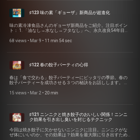
#PCSB #ポッドキャストステッカーベース #八ツ場餃子フェ
(https://www.bunka.go.jp/seisaku/shokubunka/foodculture/asset
ス #PODCASTWEEKEND #餃子 #聴く餃子 #焼き餃子協会 #ポ
• 津ぎょうざの歌 〜でっかい三日月の夜〜 short MV
ッドキャスト
♯123 味の素「ギョーザ」新商品が超進化
(https://youtu.be/De2jchSY_FY?si=cEMlcTV7vVYxvZe8) •
「津ぎょうざの歌 〜でっかい三日月の夜〜」 LIVE@浜松
出世城餃子祭り2025 (https://youtu.be/qyOAiAux1X8?
味の素冷凍食品さんのギョーザ新商品をご紹介。注目ポイン
si=fYxdF4pLGl4xl3Ss) 🥟今週のお取り寄せ餃子🥟 • 麦一等兵
ト： 1. 「油なし→水なし→フタなし」へ、永久改良54年目の
の津ぎょうざ (https://www.rakuten.co.jp/yumebaku/) 📮 番組
進化 2. レンチンギョーザがいよいよ実用レベルに 3. プレミア
ホームページ・ご感想 📮 番組へのご感想は、特設ページのフ
ムラインが、本格的な餃子店の味に 🥟今週のお取り寄せ餃子
68 views
 • 
Mar 9
 • 
11 min 54 sec
ォームまたはSNSからお願いします！ 聴く餃子 オフィシャル
🥟 🥟味の素冷凍食品 公式通販 (https://www.rakuten.co.jp/aji-
サイト (https://gyoza.fm/) 小野寺力 SNS X（旧twitter）
frozen/) 📮 番組ホームページ・ご感想 📮 番組へのご感想は、
(https://x.com/ch1cala) / Instagram
特設ページのフォームまたはSNSからお願いします！ 聴く餃
(https://www.instagram.com/ch1cala/) / Threads
子 オフィシャルサイト (https://gyoza.fm/) 小野寺力 SNS
(https://www.threads.com/@ch1cala) 一般社団法人焼き餃子
♯122 春の餃子パーティの心得
X（旧twitter） (https://x.com/ch1cala) / Instagram
協会 (https://www.gyoza.or.jp/) #津ぎょうざ #餃子 #聴く餃
(https://www.instagram.com/ch1cala/) / Threads
子 #焼き餃子協会 #ポッドキャスト
(https://www.threads.com/@ch1cala) 一般社団法人焼き餃子
春は「食で交わる」餃子パーティーにピッタリの季節。春の
協会 (https://www.gyoza.or.jp/) #味の素冷凍食品 #ギョーザ
餃子パーティーを成功させる３つの秘訣をお話しします。 心
#ギョーザの日 #餃子 #聴く餃子 #焼き餃子協会 #ポッドキャ
得その一：焼きを特訓せよ、満開の焼き目を愛でてもらうた
スト
めに 心得その二：コース料理の気持ちでペースを逆算せよ 心
15 views
 • 
Mar 2
 • 
20 min
得その三：春の旬をいただこう 🥟今週のお取り寄せ餃子🥟 🥟
餃子のかわしも (https://kawashimo.shop/) 🥟ぎょうざの山八
季節限定餃子 (https://www.yamahachi.net/products/list.php?
category_id=10) 🔗エピソード補足リンク🔗 • 小野寺式餃子の
♯121 ニンニクと焼き餃子のおいしい関係！ニンニ
焼き方 (https://www.gyoza.or.jp/how) • アテクシの屍を越えて
ク効果を引き出し臭いを封じるテクニック
って♡ (https://ateshika.com/) 📮 番組ホームページ・ご感想
📮 番組へのご感想は、特設ページのフォームまたはSNSから
今回は焼き餃子に欠かせないニンニクに注目。ニンニクがな
お願いします！ 聴く餃子 オフィシャルサイト
ぜ体にいいのか、その効果は？効果を最大限に引き出すため
(https://gyoza.fm/) 小野寺力 SNS X（旧twitter）
の調理のポイントは？あの臭いの正体と対処法は？をお話し