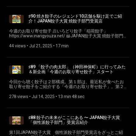
https://note.com/ch1cala/n/nd1135926ffc0 ●宮崎市ぎょう
ドキャストスターアワード
ざ協議会 https://miyazakigyoza.com/ ●宮崎県ひなた餃子連
https://podcastar.jp/podcaststaraward 今週のお取り寄せ餃子
合会 https://miyazakigyoza.jp/ ● ぎょうざの美味しい焼き方
🥟KUROMORI「KUROMORI餃子」
♯90 焼き餃子のレジェンド10店舗を駆け足でご紹
～社長おすすめレシピhttps://www.gyo-
https://www.kuromori.jp/SHOP/KGY-10.html 🥟はちやの餃子
介！JAPAN餃子大賞 焼餃子部門受賞店
za.co.jp/recipe/detail/9 🥟聴く餃子特設ページ ⁠⁠gyoza.fm⁠
「梅しそ餃子」 https://hachiya-foods.co.jp/SHOP/U5.html ご
(https://gyoza.fm/) 餃子に関することも関係ないことも、な
紹介した仙台の餃子店 🥟餃子専門店 おゆき
今週のお取り寄せ餃子 🥟いろどり餃子「稲荷餃子」
んでもおたよりお待ちしております！あと、各プラットフォ
https://g.co/kgs/eLRY2vA 🥟ねいろ
https://www.inarigyouza.net/ 📖JAPAN餃子大賞 焼餃子部門
ームでのフォロー＆高評価をいただけると嬉しいです！ ----
https://www.instagram.com/neiro_iroha/ 🥟餃子元祖 八仙
https://otonano-shumatsu.com/articles/484007 🥟赤坂珉珉
小野寺力 SNS X https://x.com/ch1cala Instagram
https://g.co/kgs/qU8ULp7 🥟美香園
https://akasaka-minmin.jp/ 🥟餃子の店 您好 https://otonano-
44 views
 • 
Jul 21, 2025
 • 
17 min
https://www.instagram.com/ch1cala/ Threads
https://www.instagram.com/bikoen_sendai/ 🥟アップル（閉
shumatsu.com/articles/484007/2 🥟餃子の王様
https://www.threads.com/@ch1cala 一般社団法人焼き餃子協
店済）
https://otonano-shumatsu.com/articles/484007/3 🥟餃子坊
会 https://www.gyoza.or.jp/
https://tabelog.com/miyagi/A0401/A040101/4004119/ ぜひ
豚八戒 https://otonano-shumatsu.com/articles/484007/4 🥟
仙台に行かれる際は参考にしてみてください！ 🥟聴く餃子特
餃子の店 おけ以 https://okei-gyoza.jp/ 🥟えびすの安兵衛
♯89 「餃子の肉太郎」（神田神保町）に行ってみた
設ページ ⁠⁠gyoza.fm⁠ (https://gyoza.fm/) 餃子に関することも
https://mfc-group.jp/yasube/shop.html 🥟ホワイト餃子
＆新企画「今週のお取り寄せ餃子」スタート
関係ないことも、なんでもおたよりお待ちしております！あ
https://www.white-gyouza.co.jp/ 🥟１８番（おはこ）
と、各プラットフォームでのフォロー＆高評価をいただける
https://otonano-shumatsu.com/articles/484007/7 🥟餃子の
今回から聴く餃子は２部構成。第１部は、最近私が食べたお
と嬉しいです！ ---- 小野寺力 SNS X https://x.com/ch1cala
ハルピン http://www.harpin.jp/ 🥟你好 https://nihao.co.jp/ 🎧
取り寄せ餃子をご紹介する「今週のお取り寄せ餃子」。第２
Instagram https://www.instagram.com/ch1cala/ Threads
【日刊0718】美味い餃子の 話をしよう【聞き役： 小野寺カさ
部は本編でその時にお話ししたいことをお話しします。 あ
https://www.threads.com/@ch1cala 一般社団法人焼き餃子協
ん】 - ポッドキャストができるまでシーズン２ Spotify
と、今回は試しにDaVinci Resolveを使ってみました。 🥟＜
278 views
 • 
Jul 14, 2025
 • 
13 min 48 sec
会 https://www.gyoza.or.jp/
https://open.spotify.com/episode/1qQv4NN08CLVxUpe4IMb5g?
ANAオリジナル＞米沢牛すじ×ビーフコンソメ餃子（40個入）
si=kjf45JBWRMemg19mJOXKHg
https://www.astyle.jp/disp/CSfGoodsPage_001.jsp?
(https://open.spotify.com/show/0swiwciYIlSxr0SoVlB9BE)
GOODS_NO=451908 オレンジページの学校 東山広樹氏プロ
Apple Podcast
フィール https://school.orangepage.net/creators/hiroki-
♯88 餃子の未来がここにある 〜 JAPAN餃子大賞
https://podcasts.apple.com/jp/podcast/id1665847883?
higashiyama/ Cooking Maniac https://cookingmaniac.net/ 食
「個性派餃子部門」受賞店紹介
i=1000717780212 LISTEN
べログMagazine 既に大行列！「変態料理人」が大好きな餃子
https://listen.style/p/poddeki/gyrievta 🥟聴く餃子特設ページ
をきわめたらこうなった（東京・神保町）
第1回JAPAN餃子大賞 個性派餃子部門受賞店をざっとご紹
⁠⁠gyoza.fm⁠ (https://gyoza.fm/) 餃子に関することも関係ないこ
https://magazine.tabelog.com/articles/455916