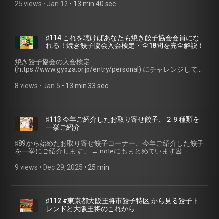
からお願いします！ 聴く餃子 オフィシャルサイト
Mizkan お酢の雑学 (https://www.mizkan.co.jp/osu-
25 views
 • 
Jan 12
 • 
13 min 40 sec
(https://gyoza.fm) 小野寺力 SNS X（旧twitter）
information/osu/know.html) • 塩味と酸味のいい関係 食酢の
(https://x.com/ch1cala) / Instagram
減塩効果 (https://www.mizkan.co.jp/action/rd/detail/08.html)
(https://www.instagram.com/ch1cala/) / Threads
• 千鳥酢 (https://www.chidorisu.co.jp/about/) 📮 番組ホームペ
(https://www.threads.com/@ch1cala) 一般社団法人焼き餃子
ージ・ご感想 📮 番組へのご感想は、特設ページのフォームま
♯114 これを聴けばあなたも焼き餃子協会会員にな
協会 (https://www.gyoza.or.jp/) #SpeciaoGyozaBand #聴く餃
たはSNSからお願いします！ 聴く餃子 オフィシャルサイト
れる！焼き餃子協会入会検定・全18問を完全解説！
子 #焼き餃子協会 #ポッドキャスト #お取り寄せ餃子
(https://gyoza.fm) 小野寺力 SNS X（旧twitter）
(https://x.com/ch1cala) / Instagram
焼き餃子協会の入会検定
(https://www.instagram.com/ch1cala/) / Threads
(https://www.gyoza.or.jp/entry/personal) にチャレンジしてか
(https://www.threads.com/@ch1cala) 一般社団法人焼き餃子
らお聴きください。 https://www.gyoza.or.jp/entry/personal
協会 https://www.gyoza.or.jp/ #酢 #聴く餃子 #焼き餃子協会
【🥟今週のお取り寄せ餃子🥟】 房の駅 鯵さんが餃子
8 views
 • 
Jan 5
 • 
13 min 33 sec
#ポッドキャスト #お取り寄せ餃子
(https://fusanoeki.jp/i/380228) 【👀ヒントになるサイト👀】
• 味の素冷凍食品 ギョーザ
(https://www.ffa.ajinomoto.com/products/detail/id/293) • イ
ートアンド 大阪王将 羽根つき餃子 (https://www.eat-
♯113 今年ご紹介したお取り寄せ餃子、２９種類を
and.jp/foods/products/242.html) • 宇都宮餃子会
一挙ご紹介
(https://www.gyozakai.com/) • 浜松餃子学会
(http://hamamatsugyouza.jp/) • 八幡ぎょうざ協議会
♯89から始めたお取り寄せ餃子コーナー、今年ご紹介した餃子
(https://yahatagyouza.net/) • 宮崎県ひなた餃子連合会
を一挙にご紹介します。 → noteにもまとめています🥟
(https://miyazakigyoza.jp/) • 八木功さん紹介
(https://note.com/ch1cala/n/n2e27c6566d5a?
(https://nihao.co.jp/master) • 『おとなの週末』第1回
app_launch=false) 【👀注目サイト👀】 • アテクシの屍を越え
9 views
 • 
Dec 29, 2025
 • 
25 min
「JAPAN餃子大賞」総合1位が決定！
てって♡ Webサイト (https://ateshika.com/) • ジャパンポッド
(https://prtimes.jp/main/html/rd/p/000007326.000001719.html)
キャストアワード (https://www.japanpodcastawards.com/) •
• 小野寺力式餃子の焼き方 (https://www.gyoza.or.jp/how) • 味
【非公式】アテしか🎙️💜ファンアカウント
の素冷凍食品 関東工場
(https://x.com/teamateshik_s2) 📮 番組ホームページ・ご感
♯112 #東京都大阪王将市餃子特区 から見る餃子ト
(https://www.ffa.ajinomoto.com/enjoy/kengaku/ar) • 大阪王
想 📮 番組へのご感想は、特設ページのフォームまたはSNSか
レンドと大阪王将のこれから
将の日本最大最速級の餃子製造工場のご紹介
らお願いします！ 聴く餃子 オフィシャルサイト
(https://www.eat-and.jp/foods/corporate/factory/) 📮 番組ホ