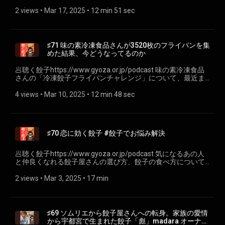
のかわしも 「アイコの水餃子」
素を餃子で包み、食べやすい一口サイズに仕上げる面白いア
https://kawashimo.shop/items/660f960b77e8d2002c5397ea⁠
2 views
 • 
Mar 17, 2025
 • 
12 min 51 sec
イデア。 具材 • ゆでタコ（小さくカット） • 紅ショウガ、天
🥟「海老とスイートコーンの水餃子」
かす、ネギ • 和風だし（粉末 or 液体少々） • お好みソース・
https://kawashimo.shop/items/6280c042b5285a4b483cb1c4
マヨネーズ・かつお節 包み方・仕上げ • 具材を混ぜて餃子の
🥟ぎょうざの山八「筍餃子」
皮で包む • 焼きあがったら、上からお好みソース・マヨネー
https://www.yamahachi.net/products/list.php?
ズ・かつお節をトッピング ポイント ソースやかつお節を上掛
♯71 味の素冷凍食品さんが3520枚のフライパンを集
category_id=10 🥟平井餃子の製造所「アスパラ餃子」
けにすると見た目も楽しい。ビールやハイボールとの相性抜
めた結果、今どうなってるのか
https://busshozan-no-mori.shop/?pid=157722326 🥟浜太郎
群。 4 寿司風：サーモン×クリームチーズ×山葵（わさび）餃
「桜えび餃子」
子 コンセプト 寿司ネタのようなコンビネーションを餃子の皮
🥟聴く餃子https://www.gyoza.or.jp/podcast 味の素冷凍食品
https://shop.hamatarou.jp/view/item/000000000009 🥟粉夢
で包み、焼いて楽しむ「温かい寿司風」餃子。 具材 • 生食用
さんの「冷凍餃子フライパンチャレンジ」について、最近ま
「しんいちろう餃子 ねばり・春みどり」
サーモン（またはスモークサーモン） • クリームチーズ • わさ
での流れをお話ししました。 冷凍餃子フライパンチャレンジ
https://konamu.raku-uru.jp/item-list?categoryId=95310 餃子
び（チューブでもOK／辛さはお好みで） • 塩・胡椒 少々 包み
https://www.ffa.ajinomoto.com/enjoy/frypan/ 味の素冷凍食
4 views
 • 
Mar 10, 2025
 • 
12 min 48 sec
屋さん選び、ご相談ください！ 他にもお悩みあればなんでも
方・仕上げ • サーモンを細かく刻み、クリームチーズ・わさ
品公式フライパンnote https://note.com/ffa_frypan フライパ
お送りください！ 各プラットフォームでのフォローもお願い
びと合わせる。 • 皮で包んで焼き餃子にする。 • 最後に醤油を
ン見送り式 動画 https://vimeo.com/1041886476
いたします！できれば高評価も！ 聴く餃
少し垂らして食べるか、レモン汁・醤油・オリーブオイルを
(https://vimeo.com/1041886476?share=copy) 冷凍餃子フラ
子⁠https://www.gyoza.or.jp/podcast⁠ ---- 小野寺力 SNS各種
混ぜた簡単ソースにつけると◎。 ポイント 生サーモンを使う
イパンチャレンジから生まれたフライパン
https://lit.link/chikara 一般社団法人焼き餃子協会
場合は、新鮮なものを手早く加熱調理。火が通ったサーモン
♯70 恋に効く餃子 #餃子でお悩み解決
https://www.ffa.ajinomoto.com/enjoy/frypan/newfrypan/
https://www.gyoza.or.jp/
とクリームチーズの相性が抜群です。 5 カレーうどん風：豚
【ご紹介した餃子店】 餃子坊 豚八戒
バラ×ネギ×カレー餃子 コンセプト 日本の人気メニュー「カレ
https://tabelog.com/tokyo/A1319/A131905/13090377/ 手作
🥟聴く餃子https://www.gyoza.or.jp/podcast 気になるあの人
ーうどん」の風味を餃子に応用。ピリッとしたカレー味と豚
り餃子の店 吉春 https://sites.google.com/true-
と仲良くなれる餃子屋さんの選び方、餃子の食べ方について
の旨味が相性抜群。 具材 • 豚バラ肉（細切れ or ミンチ） • 長
state.info/yoshiharu-gyouza/home VEGAN GYOZA
お話ししました。 【ご紹介した餃子店】 餃子坊 豚八戒
ネギ（斜め薄切りまたはみじん切り） • カレー粉、だし（和
https://www.vegangyoza.com/ 餃子屋さん選び、ご相談くだ
https://tabelog.com/tokyo/A1319/A131905/13090377/ 手作
2 views
 • 
Mar 3, 2025
 • 
17 min
風だしの素 少々） • 醤油、みりん少々 包み方・仕上げ • 豚バ
さい！ 他にもお悩みあればなんでもお送りください！ 🥟聴く
り餃子の店 吉春 https://sites.google.com/true-
ラ・長ネギを軽く炒めて、カレー粉・だし・醤油・みりんで
餃子⁠https://www.gyoza.or.jp/podcast⁠ ---- 🥟 小野寺力 SNS各
state.info/yoshiharu-gyouza/home VEGAN GYOZA
味付け。 • 餃子の皮で包んだら、焼き or 茹ででOK。焼きの場
種https://lit.link/chikara 🥟 一般社団法人焼き餃子協会
https://www.vegangyoza.com/ 餃子屋さん選び、ご相談くだ
合は焦げ目が香ばしい。 • ディップに麺つゆ＋少量のカレー
https://www.gyoza.or.jp/
さい！ 他にもお悩みあればなんでもお送りください！ 🥟聴く
粉を混ぜたものを用意しても◎。 ポイント うどんの代わりに
♯69 ソムリエから餃子屋さんへの転身。家族の愛情
餃子⁠https://www.gyoza.or.jp/podcast⁠ ---- 🥟 小野寺力 SNS各
餃子の皮で包むイメージ。スープ仕立てにしたい場合、鍋に
から宇都宮で生まれた餃子「彪」madara オーナー