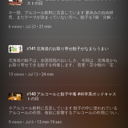
(https://x.com/ototabi_podcast/status/2072517184681808278)
ストの日
気）：NHK for School「ゆげと水じょう気」
・前回の参加回はこちら → ♯129 今日は旅の話（恵比寿餃子
(⁠https://edu.web.nhk/school/watch/clip/?
食べ歩き） (https://gyoza.fm/129) 🥟京王線餃子はしご旅・
※一部、アルコール飲料に言及しています 夏休みの自由研
das_id=D0005300667_00000⁠)気化熱とは何か（打ち水・汗・
モデル行程🥟 17:00 国領「手作り餃子の店 吉春」（餃子銘店
究、まだテーマが決まっていない方へ。餃子を1個「分解」す
消毒用アルコールで涼しくなる仕組み）：HugKum「気化熱
最高金賞／二部制の一部枠を予約） 20:00 幡ヶ谷「您好」
るだけで、低学年から大人まで、それぞれの探究が始まりま
の原理とは？ 打ち水で空気が冷える仕組みを知ろう【親子で
（餃子銘店 金賞／幡ヶ谷は京王新線のみ停車にご注意）
す。今回は餃子を教材にした学年別探究テーマをご提案しま
6 views
 • 
Jul 20
 • 
21 min
プチ科学】」 (⁠https://hugkum.sho.jp/196173⁠)打ち水の冷却効
22:30 代田橋「餃子SUNSU」（餃子銘店 金賞／您好から夜の
す。 #教育系ポッドキャストの日 第2回に参加しています。
果の実測（サーモカメラで路面が約20℃下がる）：日本気象
玉川上水沿いを徒歩30分） ※3店とも予約して行くのが安全
・トークテーマ「私の自由研究」（2026年7月20日〜26日 一
協会「熱中症ゼロへ」熱ゼロ研究室
です。そして本当は、一店舗でじっくり満喫するのがベス
斉配信） ・企画のご案内（主催：笠原さん）
(⁠https://www.netsuzero.jp/netsu-lab/lab07⁠)水の気化熱・比
ト。はしごは旅人の特権です 🏆JAPAN餃子大賞2026 講談社
(https://note.com/skasahara/n/n3e7235a59aee) ・第1回の
熱がなぜ突出して大きいのか（蒸発熱の物質比較・比熱の表
BECKと焼き餃子協会が共同開催する餃子アワード。今年から
♯141 北海道のお取り寄せ餃子がなまらうまい
参加回はこちら → ♯137 餃子で教育を変える！義務餃育のご
つき）：アピステ「"なぜ"冷却に水を利用するのか」
「餃子銘店」「総菜餃子」「通販餃子」の3部門制になりまし
提案 (https://gyoza.fm/137) ・第１回プレイリスト
(⁠https://www.apiste.co.jp/pcu/technical/detail/id=4059⁠)数値
た。審査は100点満点（味覚評価60点・付加価値30点・体験
(https://open.spotify.com/playlist/5S2HXflqEQg5q9KIWMTbS5?
の目安：水の蒸発熱＝約539cal/g（100℃）、水の比熱＝約
北海道の餃子は、全国屈指のおいしさ。 今回は、北海道から
価値10点）。この採点表を頭に入れて食べに行くと、はしご
si=MtKrMXHFRKmGSqVTrCx-Rw) 🥟今回の4つの探究テーマ🥟
1cal/g℃。沸騰中の水は1気圧なら100℃を超えません「水で
お取り寄せできる餃子を特集します。 音更・苫小牧の「宝永
旅がそのまま「審査員体験」になります。 ・焼き餃子協会が
小学1・2年生 五感で分解せよ — オノマトペ採集 小学3・4年
焼く」ウォーターオーブン：シャープ ヘルシオ「過熱水蒸気
餃子」、千歳市の「天のびろく」、札幌市の「山田餃子店」
企画「JAPAN餃子大賞2026™︎」、「餃子銘店 金賞８店舗」
生 材料の産地をたどれ — 餃子から地図へ 小学5・6年生 原
で調理するとは」 (⁠https://jp.sharp/range/difference/⁠) 【番組
「SAPPORO餃子製造所」、そして北海道民のソウルフード
13 views
 • 
Jul 13
 • 
24 min
「総菜餃子金賞 11商品」「通販餃子 金賞 11商品」に金賞を
材料表示の謎を解け — 餃子が簡単に焼けるのはなぜ？ 大人の
の過去回】 小野寺力式の焼き方（お湯かけ・蓋をして茹で蒸
「みよしの」まで、個性豊かな北海道の餃子をご紹介しま
授賞、ニッポン餃子点心堂のキュレーションも開始（PR
部 餃子が美味しくなる飲み物や調味料を探そう 📖概要欄
し4〜5分・蓋は開けない）：♯3 餃子を簡単に美味しく焼く極
す。 なぜ北海道の餃子はおいしいのか。小麦、豚肉、キャベ
TIMES）
用・出典（脚注） 【探究の型について】 - 「知る→感動する
意 (⁠https://gyoza.fm/3⁠) 「焼き餃子は茹で蒸してから焼く料
ツなど、北海道の食材事情を踏まえながら、私なりの答えも
(https://prtimes.jp/main/html/rd/p/000000014.000056065.html)
→もっと知りたくなる」のサイクル、宮崎県高鍋町での餃子
理」・美味しい焼き餃子の三要素：♯2 美味しい焼き餃子とは
お話しします。 ▼今回ご紹介した餃子 ■音更ぎょうざの宝永
📖概要欄用・出典（脚注） 【ご紹介したお店】 手作り餃子の
♯140 アルコールと餃子中毒 #科学系ポッドキャス
授業：♯104 義務餃育 (https://gyoza.fm/104) 【探究その二：
(⁠https://gyoza.fm/2⁠) 180℃とメイラード反応・水分消失後に
販売：株式会社アップデイト 東京都・戸越銀座にも店舗があ
店 吉春（国領）：公式サイト (https://yoshiharu.shop-pro.jp/)
トの日
材料の産地】 - 味の素冷凍食品「ギョーザ」の皮はオースト
焼き色が入る実測：♯108 餃子の焼き方を科学する
ります。 https://www.gyouza-houei.co.jp/ ■ぎょうざの宝永
／ 深掘り回 → ♯86 JAPAN餃子大賞 水餃子部門1位 吉春
ラリア産小麦「プライムハード」：公式商品ページ
(⁠https://gyoza.fm/108⁠) でんぷんのアルファ化（もちもちの正
苫小牧工場 製造・販売：有限会社ぎょうざの宝永 ※焼き餃子
(https://gyoza.fm/86) 您好（幡ヶ谷）：公式サイト
※アルコール飲料に言及しています 餃子の中に使われている
(https://www.ffa.ajinomoto.com/products/detail/id/293) - 北
体）：♯133 電子レンジで餃子を再加熱
協会 法人賛助会員 https://www.gyouza-houei.jp/ ■北海道餃子
(https://nihao-hatagaya.com/ja) ／ 深掘り回 → ♯87 JAPAN餃
アルコールの作用、食欲に影響するアルコールの作用につい
海道＝小麦の国内シェア約7割・豚の飼育頭数全国2位：♯141
(⁠https://gyoza.fm/133⁠) 🥟 焼き餃子協会 個人賛助会員 入会検
天のびろく（千歳市） 製造・販売：北海道ニッツウサービス
子大賞 総合1位 您好 (https://gyoza.fm/87) 餃子SUNSU（代田
てご紹介しています。最後は、私が好きな餃子に合うあの飲
北海道のお取り寄せ餃子 (https://gyoza.fm/141) - 冷凍餃子の
定 (⁠https://www.gyoza.or.jp/entry/personal⁠) 💬 オープンチャ
株式会社 ※焼き餃子協会 法人賛助会員
橋）：Instagram
み物の話です。 #科学系ポッドキャストの日 に参加しまし
9 views
 • 
Jul 6
 • 
13 min 19 sec
大手主力工場が群馬県に集まっている話：♯102 群馬の餃子
ット「焼き餃子研究会」
https://www.tennobiroku.com/ ■山田餃子店（札幌市）
(https://www.instagram.com/gyoza_sunsu/) ／ 深掘り回 →
た！ ・ホスト「工業高校農業部」 ・トークテーマ「アルコー
(https://gyoza.fm/102) 【探究その三：原材料表示】 - カゼイ
(⁠https://line.me/ti/g2/sQWYC9_NEW55fvol4FRzZFGihIhboGeYPjIB