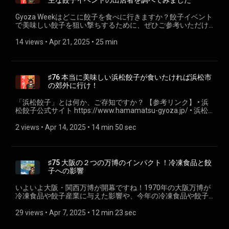
主な餃子イベントの出店者を調べてみました
に関することも関係ないことも、なんでもおたよりお待ちし
関することも関係ないことも、なんでもおたよりお待ちして
ております！あと、各プラットフォームでのフォロー＆高評
おります！ あと、各プラットフォームでのフォロー＆高評価
Gyoza Weekはどこに餃子を食べに行きますか？餃子イベント
価をいただけると嬉しいです！🥟聴く餃子特設ページ
をいただけると嬉しいです！ 🥟聴く餃子特設ページ
で美味しい餃子を狙い撃ちするために、ぜひご参考いただけ
https://gyoza.fm/ ---- 小野寺力 SNS各種https://lit.link/chikara
https://gyoza.fm/ ---- 小野寺力 SNS各種https://lit.link/chikara
れば幸いです。 クラフト餃子フェス東京
一般社団法人焼き餃子協会https://www.gyoza.or.jp/
一般社団法人焼き餃子協会https://www.gyoza.or.jp/
https://craftgyoza.jp/tokyo2025/ クラフト餃子フェス福岡
14 views
 • 
Apr 21, 2025
 • 
25 min
https://craftgyoza.jp/fukuoka2025/ クラフト餃子フェス広島
https://craftgyoza.jp/hiroshima2025/ ふるさと東京応援祭 第
一回ご当地グルメ ギョーザVSからあげフェス
https://www.furusatotokyofes.com/ ZOZOマリンスタジアム
♯76 本当に美味しい浜松餃子が食いたければ浜松市
から揚げ・餃子・ポテトフェス
の郊外に行け！
https://www.marines.co.jp/event/2025/foodfes/ 桜島芸術花
火2025 https://kagoshima-hanabi.com/food/ DEJIMA博ひる
「浜松餃子」とは何か、ご存知ですか？ 【参考リンク】 • 浜
じげグルメ祭り
松餃子公式サイト https://www.hamamatsu-gyoza.jp/ • 浜松
https://www.nib.jp/nib_nagasaki/dejimahaku/gourmet.html
餃子学会 http://hamamatsugyouza.jp/ • 浜松市史 オートバイ
第２回八ツ場ふるさと館餃子フェス
工業 https://adeac.jp/hamamatsu-
2 views
 • 
Apr 14, 2025
 • 
14 min 50 sec
https://yambamichinoeki.com/?event=4822 餃子に関するこ
city/texthtml/d100040/mp010040-100040/ht201940 • 静岡
とも関係ないことも、なんでもおたよりお待ちしておりま
の畜産要覧
す！ あと、各プラットフォームでのフォロー＆高評価をいた
https://www.pref.shizuoka.jp/_res/projects/default_project/_p
だけると嬉しいです！ 🥟聴く餃子特設ページ
【小野寺おすすめ店】 • 栄福 https://g.co/kgs/CC6jbo3 • 福み
♯75 大阪の２つの万博のインパクト！冷凍食品と餃
⁠https://www.gyoza.or.jp/podcast⁠ ---- 小野寺力 SNS各種
つ https://x.com/fukumitsugyouza • かどや
子への影響
https://lit.link/chikara 一般社団法人焼き餃子協会
https://www.instagram.com/kadoya_tenryugawa/ • むつみ屋
https://www.gyoza.or.jp/
https://www.instagram.com/mutsumiya6238/ 餃子に関する
いよいよ大阪・関西万博が開幕ですね！1970年の大阪万博が
ことも関係ないことも、なんでもおたよりお待ちしておりま
冷凍食品や餃子産業に与えた影響や、今年の冷凍食品や餃子
す！ あと、各プラットフォームでのフォロー＆高評価をいた
という観点での目玉をざっくり簡単にご紹介します。楽しみ
だけると嬉しいです！ 🥟聴く餃子特設ページ
たいですね、万博を！ 【参考リンク】 • 大阪・関西万博
29 views
 • 
Apr 7, 2025
 • 
12 min 23 sec
⁠https://www.gyoza.or.jp/podcast⁠ ---- 小野寺力 SNS各種
https://www.expo2025.or.jp/ • 大阪・関西万博2025「未来の
https://lit.link/chikara 一般社団法人焼き餃子協会
食の楽しみ」発表会：「テラスニチレイ」のメニューはカス