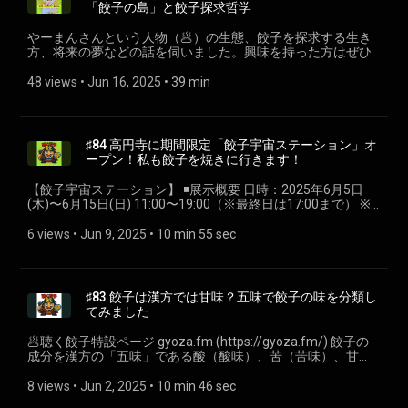
の水ギョーザを看板メニューに
「餃子の島」と餃子探求哲学
https://chofu.keizai.biz/headline/3387/ • 水餃子が跳ね、焼き
餃子が香る！注文毎に握ってもらう餃子の贅沢｜国領「吉春
やーまんさんという人物（🥟）の生態、餃子を探求する生き
（よしはる）」 https://80c.jp/restaurant/20210427-1.html •
方、将来の夢などの話を伺いました。興味を持った方はぜひ
食通たちを惹きつける手作り餃子の店「吉春」
SNSやPodcastで応援してください。 🥟やーまんの餃子ラジ
https://www.moranbong.co.jp/tuqro/tri/detail/gyoza_secret_27.h
オ stand.fm
48 views
 • 
Jun 16, 2025
 • 
39 min
• BALMUDA The Plate Pro
https://stand.fm/channels/67fabfca87fe90ae17930f39
https://www.balmuda.com/jp/plate-pro/interview03 🥟聴く餃
spotify
子特設ページ ⁠⁠gyoza.fm⁠ (https://gyoza.fm/) 餃子に関するこ
https://open.spotify.com/show/3BTozhsENQHfMFxv9XReNO
とも関係ないことも、なんでもおたよりお待ちしておりま
🥟餃子のやーまんさん 各種SNS Instagram
♯84 高円寺に期間限定「餃子宇宙ステーション」オ
す！あと、各プラットフォームでのフォロー＆高評価をいた
https://www.instagram.com/gyoza_no_yahman/ X
ープン！私も餃子を焼きに行きます！
だけると嬉しいです！ ---- 小野寺力 SNS各種
https://x.com/meiyama_888 MOONLOOP CAFE
https://lit.link/chikara 一般社団法人焼き餃子協会
https://blinedproject.org/moonloopcafe やーまんさんのMoon
【餃子宇宙ステーション】 ◾️展示概要 日時：2025年6月5日
https://www.gyoza.or.jp/
Loopな餃子提供イベントは6月30日（月）です。 🎙️Podcast
(木)〜6月15日(日) 11:00〜19:00（※最終日は17:00まで） ※
Start Award 2025 https://podcastar.jp/podcaststaraward エ
水曜定休 📍M.A.P. （Maniac Artist Port） @m.a.p.koenji
ントリー番組プレイリスト
(https://www.instagram.com/m.a.p.koenji/) 〒166-0003 東京
6 views
 • 
Jun 9, 2025
 • 
10 min 55 sec
https://open.spotify.com/playlist/4IVJYh3lzijkVYYBbmbwdi
都杉並区高円寺南4-22−1 高円寺駅南口より徒歩3分 カフェス
(https://open.spotify.com/playlist/4IVJYh3lzijkVYYBbmbwdi?
ペースあり ⁡ ◾️主催：餃子宇宙 餃子をモチーフにアートやグッ
si=40ee906d1f834cbc) 🥟聴く餃子特設ページ ⁠⁠gyoza.fm⁠
ズを制作するクリエイティブユニット。 展示やイベントを通
(https://gyoza.fm/) 餃子に関することも関係ないことも、な
じて、餃子にまつわる“ちょっとふしぎな宇宙”を広げる活動を
♯83 餃子は漢方では甘味？五味で餃子の味を分類し
んでもおたよりお待ちしております！あと、各プラットフォ
しています。 ⁡餃子宇宙
てみました
ームでのフォロー＆高評価をいただけると嬉しいです！🥟聴
https://www.instagram.com/gyozauchu
く餃子特設ページ https://gyoza.fm/ ---- 小野寺力 SNS各種
(https://www.instagram.com/gyozauchu?
🥟聴く餃子特設ページ ⁠gyoza.fm (https://gyoza.fm/) 餃子の
https://lit.link/chikara 一般社団法人焼き餃子協会
utm_source=ig_web_button_share_sheet&igsh=ZDNlZDc0MzIxN
成分を漢方の「五味」である酸（酸味）、苦（苦味）、甘
https://www.gyoza.or.jp/
Podcast
（甘味）、辛（辛味）、鹹（塩味）で分類しました。 漢方初
https://stand.fm/channels/66910f5e366ee421287196fe 餃
心者なので、詳しい方はぜひ教えてください。 参考にさせて
8 views
 • 
Jun 2, 2025
 • 
10 min 46 sec
子宇宙プレイリスト
いただいたサイト • 食べ物の性質を知る「五味」とは【健康