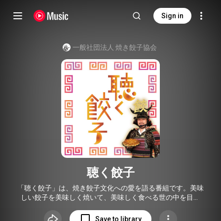
Sign in
一般社団法人 焼き餃子協会
聴く餃子
「聴く餃子」は、焼き餃子文化への愛を語る番組です。美味
しい餃子を美味しく焼いて、美味しく食べる世の中を目指
し、全国各地の餃子愛、美味しい餃子に出会える秘訣、そし
て餃子を美味しく食べる秘訣を今後お伝えしていきたいと思
Save to library