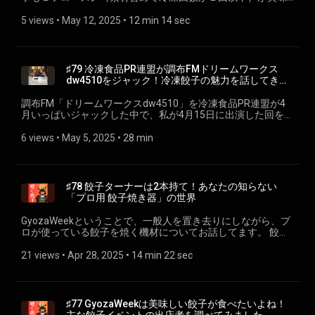
Award 2025 https://podcastar.jp/podcaststaraward エントリ
https://www.amazon.co.jp/dp/B0F61W4B4F 餃子に関するこ
しいのかを考えてみました。 Google NotebookLM
ー番組プレイリスト
とも関係ないことも、なんでもおたよりお待ちしておりま
https://notebooklm.google.com/ 主な参考文献 🥟安藤泰雅氏
5 views
 • 
May 12, 2025
 • 
12 min 14 sec
https://open.spotify.com/playlist/4IVJYh3lzijkVYYBbmbwdi
す！あと、各プラットフォームでのフォロー＆高評価をいた
など「食品の冷凍および解凍に関する技術開発の現状と今後
(https://open.spotify.com/playlist/4IVJYh3lzijkVYYBbmbwdi?
だけると嬉しいです！🥟聴く餃子特設ページ
の課題」 https://agriknowledge.affrc.go.jp/RN/2030912304
si=40ee906d1f834cbc) 🥟聴く餃子特設ページ ⁠⁠gyoza.fm⁠
https://gyoza.fm/ ---- 小野寺力 SNS各種https://lit.link/chikara
🥟渡辺 学氏 「冷凍野菜のサイエンス」
(https://gyoza.fm/) 餃子に関することも関係ないことも、な
一般社団法人焼き餃子協会https://www.gyoza.or.jp/
https://www.maff.go.jp/j/seisan/ryutu/yasai/attach/pdf/2ibent-
んでもおたよりお待ちしております！あと、各プラットフォ
♯79 冷凍食品PR連盟が調布FMドリームワークス
85.pdf 🥟Zhang, Y氏など「Effect of Freeze–Thaw Cycles on
ームでのフォロー＆高評価をいただけると嬉しいです！🥟聴
dw4510をジャック！冷凍餃子の魅力を話してきま
theMicroscopic Properties of DumplingWrappers. 」
く餃子特設ページ https://gyoza.fm/ ---- 小野寺力 SNS各種
した
https://www.mdpi.com/2304-8158/12/18/3388 🥟プレコネク
https://lit.link/chikara 一般社団法人焼き餃子協会
調布FM「ドリームワークスdw4510」を冷凍食品PR連盟が4
スト「食品の安全・品質冷凍しても質を落とさない! 正しい肉
https://www.gyoza.or.jp/
月いっぱいジャックした中で、私が4月15日に出演した回を再
の解凍方法とは」 https://www.precofoods.co.jp/preco-
配信させていただきます。 🥟ドリームワークスdw4510 X
next/foodquality/thawing/ 🥟Animal Bioscience「Influence
https://x.com/dw4510 Instagram
6 views
 • 
May 5, 2025
 • 
28 min
of freeze-thawed cycles on pork quality」
https://www.instagram.com/dw4510_chofu_fm/ 調布FMは
https://www.animbiosci.org/upload/pdf/ajas-20-0416.pdf 🥟
ListenRadioというアプリでお聞きいただけます
Coleen Leygonie氏など「Impact of freezing and thawing on
https://listenradio.jp/Home/ProgramSchedule/30039/調布
the quality of meat: Review」
FM
♯78 餃子ターナーは2本持て！あなたの知らない
https://www.sciencedirect.com/science/article/abs/pii/S03091
(https://listenradio.jp/Home/ProgramSchedule/30039/%E8%
「プロ用 餃子焼き器」の世界
🥟Neda Chenani Saleh氏など「The effects of blanching, and
🥟冷凍食品PR連盟 https://frozenpr.co.jp/ 調布FM83.8「ドリ
freezing on quality properties of frozen cabbage」
ームワークス dw4510」にて4月は冷凍食品ジャック！週替わ
GyozaWeekということで、一般人を置き去りにしながら、プ
https://jispp.iut.ac.ir/files/site1/user_files_dbc6fd/maryam_haghi
りで専門家がラジオ出演
ロが使っている餃子を焼く機材についてお話してます。 餃子
A-10-318-16-6e98b68.pdf 餃子に関することも関係ないこと
https://frozenpr.co.jp/news/chofufm-dw4510-250325/ 番組
焼き器のメーカー 🥟マルゼン https://www.maruzen-
も、なんでもおたよりお待ちしております！あと、各プラッ
中でご紹介した餃子 🥟調布市国領 手作り餃子の店 吉春
kitchen.co.jp/product/search/gyouza.htm 🥟ニチワ
21 views
 • 
Apr 28, 2025
 • 
14 min 22 sec
トフォームでのフォロー＆高評価をいただけると嬉しいで
https://sites.google.com/true-state.info/yoshiharu-
https://www.nichiwadenki.co.jp/catalog/F-9.pdf 🥟タニコー
す！🥟聴く餃子特設ページ https://gyoza.fm/ ---- 小野寺力
gyouza/home 🥟たこが餃子に入った、室蘭製麺どさんこも
https://www.tanico.co.jp/catalog/PDF/sougou/51-52.pdf?
SNS各種https://lit.link/chikara 一般社団法人焼き餃子協会
ち・プリタコ餃子 https://muromen.com/category/11/ 🥟
20250401 🥟ワールドキッチンテック 電気式餃子焼き器
https://www.gyoza.or.jp/
SPECIAO GYOZA BAND「酒と泪と肉汁と」
龍 http://wkt.o.oo7.jp/gyoza_grill.html 🥟フジマック
♯77 GyozaWeekは美味しい餃子が食べたいよね！
https://youtu.be/VveSMDfJBro?si=lmwF0keF135ZcYUV 餃子
https://www.fujimak.co.jp/products/01/000295.html 餃子に