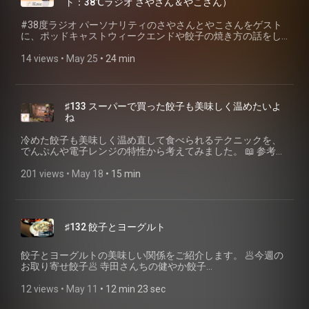
ト：38℃ラジオ さやさん＆やこさん）
イト (https://gyoza.fm/) 小野寺力 SNS X（旧twitter）
(https://www.fa.omron.co.jp/solution/proposal/app_023/) -
📮 番組ホームページ・ご感想 📮 番組へのご感想は、特設ペー
とは？ 恋愛や営業だけじゃない！ 人事領域への具体的な活用
(https://x.com/ch1cala) / Instagram
(https://x.com/ch1cala) / Instagram
コニカミノルタ FLAIRS：官能評価・匠の勘をAIで定量する評
ジのフォームまたはSNSからお願いします！ 聴く餃子 特設サ
法(https://hrmos.co/trend/talent-management/11017/) ブル
(https://www.instagram.com/ch1cala/) / Threads
#38度ラジオ パーソナリティのさやさんとやこさんをゲスト
(https://www.instagram.com/ch1cala/) / Threads
価ソリューション
イト (https://gyoza.fm/) 小野寺力 SNS X（旧twitter）
ーマ・ツァイガルニク
(https://www.threads.com/@ch1cala) 一般社団法人焼き餃子
に、ポッドキャストウィークエンドや餃子の焼き方の話をし
(https://www.threads.com/@ch1cala) 一般社団法人焼き餃子
(https://research.konicaminolta.com/jp/technology/tech_details/f
(https://x.com/ch1cala) / Instagram
(https://en.wikipedia.org/wiki/Bluma_Zeigarnik) クロスモー
協会 (https://www.gyoza.or.jp/) #教育教育系ポッドキャスト
ています。 📖 参考リンク - 38℃ラジオ
協会 (https://www.gyoza.or.jp/) #GyozaNews #聴く餃子 #焼
🥟 焼き餃子協会 個人賛助会員 入会検定
(https://www.instagram.com/ch1cala/) / Threads
ダル(https://adv.asahi.com/series/commentary/14703998)
の日 #聴く餃子 #焼き餃子協会 #ポッドキャスト #podcast #
(https://www.youtube.com/@38-pj6mo) - 38℃ラジオ【実食
14 views
 • 
May 25
 • 
24 min
き餃子協会 #ポッドキャスト #podcast #餃子
(https://www.gyoza.or.jp/entry/personal) 💬 オープンチャッ
(https://www.threads.com/@ch1cala) 一般社団法人焼き餃子
「効果」 #科学系ポッドキャストの日 2026年6月
餃子
レポ🥟】お取り寄せ餃子、焼き方込みで検証 #277
ト「焼き餃子研究会」
協会 (https://www.gyoza.or.jp/) #科学系ポッドキャストの日
(https://open.spotify.com/playlist/6BSDGYgOKJH0BAaiDeqK0N?
(https://open.spotify.com/episode/3z3B8t4uAalgdCqviKt8aU?
(https://line.me/ti/g2/sQWYC9_NEW55fvol4FRzZFGihIhboGeYPjIB
#アルコール #聴く餃子 #焼き餃子協会 #ポッドキャスト
si=sodMremLQROOGoWrw2aTSA) 宇都宮餃子会
si=-mPsFb34RrKj6ZwxVp7u8g) - Podcast Weekend 2026
utm_source=invitation&utm_medium=link_copy&utm_campaign=
#podcast #餃子
(https://www.gyozakai.com/) 事例でわかる景品表示法
38℃ラジオ(https://podcastexpo.jp/booth/pcwe-035/) 🥟今週
📮 番組ホームページ・ご感想 📮 番組へのご感想は、特設ペー
♯133 スーパーで買った餃子も美味しく温めたいよ
(https://www.caa.go.jp/policies/policy/representation/fair_label
のお取り寄せ餃子🥟 - 宝永苫小牧(https://www.houei-
ジのフォームまたはSNSからお願いします！ 聴く餃子 特設サ
ね
🥟今週のお取り寄せ餃子🥟 宇都宮餃子 公式通販
gyouza.co.jp/) - たかなべギョーザ(https://takanabe-
イト (https://gyoza.fm/) 小野寺力 SNS X（旧twitter）
(https://ugyozakai.thebase.in/) 🥟 焼き餃子協会 個人賛助会員
gyoza.com/) ⌛️タイムコード 00:00 オープニング・38℃ラジ
(https://x.com/ch1cala) / Instagram
冷めた餃子も美味しく温め直して食べられるテクニックを、
入会検定 (https://www.gyoza.or.jp/entry/personal) 💬 オープ
オさんをお迎え 00:41 ゲスト自己紹介（やこさん＆さやさ
(https://www.instagram.com/ch1cala/) / Threads
でんぷんや電子レンジの特性から考えてみました。 📖 参考リ
ンチャット「焼き餃子研究会」
ん） 01:12 週2配信の理由とポッドキャストアワードへの想い
(https://www.threads.com/@ch1cala) 一般社団法人焼き餃子
ンク ・サトウ食品「サトウのごはん」について よくある質
(https://line.me/ti/g2/sQWYC9_NEW55fvol4FRzZFGihIhboGeYPjIB
02:53 オフ会への憧れとPodcastWeekend振り返り 04:55 ポッ
協会 (https://www.gyoza.or.jp/) #餃子の王将 #大阪王将 #聴
問 (https://www.satosyokuhin.co.jp/inquiry/faq/) ・パン職人
201 views
 • 
May 18
 • 
15 min
utm_source=invitation&utm_medium=link_copy&utm_campaign=
ドキャストイベントの「初めまして問題」と小野寺の素顔
く餃子 #焼き餃子協会 #ポッドキャスト #podcast #餃子
の朝は早い「デンプンの糊化(α化)と老化(β化)とは？パン作り
📮 番組ホームページ・ご感想 📮 番組へのご感想は、特設ペー
07:33 スポンサード制度の裏話と編集事情 09:48 小野寺式で焼
での役割は？」
ジのフォームまたはSNSからお願いします！ 聴く餃子 特設サ
いてみたら完璧に焼けた話 11:13 お皿で蓋をする時のお悩み
(https://lifehackdev.com/BakerStreet/archives/420) ・宝酒
イト (https://gyoza.fm/) 小野寺力 SNS X（旧twitter）
相談 13:50 プロのコツとフライパン論〜アルミ＋ステンレス
造 業務用調味料「米の食感〜でんぷんの糊化と老化〜」
(https://x.com/ch1cala) / Instagram
の秘密〜 15:54 今週の取り寄せ餃子①宝永餃子（北海道）
♯132 餃子とヨーグルト
(https://chomiryo.takarashuzo.co.jp/knowledge/detail/106/)
(https://www.instagram.com/ch1cala/) / Threads
18:02 今週の取り寄せ餃子②高鍋餃子（宮崎） 19:36 38℃ラジ
・日本機械学会「電子レンジ編」
(https://www.threads.com/@ch1cala) 一般社団法人焼き餃子
オ本編との連動告知 20:42 ハッシュタグ表記の注意点 21:37
(https://www.jsme.or.jp/mechalife/jp/student/mechaland/0306.p
協会 (https://www.gyoza.or.jp/) #聴く餃子 #焼き餃子協会 #
餃子とヨーグルトの美味しい関係をご紹介します。 🥟今週の
エンディング 23:23 一言本音〜ゲスト出演者募集〜 🥟 焼き餃
・関西電力「かんでんWITH YOU」電子レンジの仕組み
ポッドキャスト #podcast #餃子
お取り寄せ餃子🥟 寺田さんちの健やか餃子
子協会 個人賛助会員 入会検定
(https://media.kepco.co.jp/study/17560318) タイムコード
(https://kazunoko.thebase.in/items/46386702) もらった餃子
(https://www.gyoza.or.jp/entry/personal) 💬 オープンチャッ
00:00 オープニング:スーパーの焼き餃子、温め直しの悩み
にみなまでいうと - アラサー同期のみなまでいうと
12 views
 • 
May 11
 • 
12 min 23 sec
ト「焼き餃子研究会」
00:55 餃子の皮の正体はでんぷん 01:23 でんぷんの基本構造と
Spotify(https://open.spotify.com/episode/4pF0E5ZOFQlr3OEg6Kj
(https://line.me/ti/g2/sQWYC9_NEW55fvol4FRzZFGihIhboGeYPjIB
お米の例え 02:01 アルファ化とは:糊化のメカニズム 02:25 圧