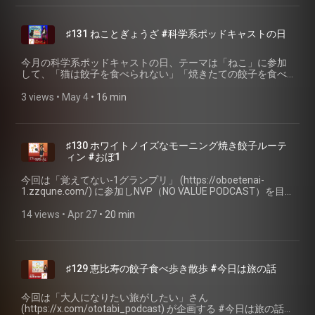
si=gRPZpwLqRUut6ojroLAqLQ) /
utm_source=invitation&utm_medium=link_copy&utm_campaign=
縮タオルで例えるアルファ化 02:51 ベータ化とは:でんぷんの
LISTEN(https://listen.style/p/uuhfgtfm/bekcmzp9?
📮 番組ホームページ・ご感想 📮 番組へのご感想は、特設ペー
老化 03:25 サトウのごはんに学ぶアルファ化とベータ化の関
theme=auto) ⌛️内容 0:00:44 世界の餃子×ヨーグルト：トルコ
ジのフォームまたはSNSからお願いします！ 聴く餃子 特設サ
係 03:52 スーパーの餃子パックに水が溜まる理由 04:45 ベー
♯131 ねことぎょうざ #科学系ポッドキャストの日
料理「マントゥ」とは 0:02:50 ヨグネット代表・向井智香さん
イト (https://gyoza.fm/) 小野寺力 SNS X（旧twitter）
タ化からアルファ化に戻す原理 05:06 電子レンジの仕組み:マ
の「特製中華クリーム」レシピ紹介 0:03:44 ヨーグルトの酸味
(https://x.com/ch1cala) / Instagram
イクロ波と水分子 06:00 ターンテーブル方式とフラット方式
＆タンパク質と餃子の相性 0:04:04 タンドリーチキンに学ぶ、
(https://www.instagram.com/ch1cala/) / Threads
今月の科学系ポッドキャストの日、テーマは「ねこ」に参加
の違い 06:46 餃子の並べ方:花びら型でムラなく温める 07:10
ヨーグルトで肉を柔らかくする科学 0:05:46 今週のお取り寄せ
(https://www.threads.com/@ch1cala) 一般社団法人焼き餃子
して、「猫は餃子を食べられない」「焼きたての餃子を食べ
ワット数の選び方:1500Wは強すぎる 07:51 解凍用200Wもダ
餃子コーナー：寺田さんちのすこやか餃子 0:09:41 今週の一言
協会 (https://www.gyoza.or.jp/) #38度ラジオ #聴く餃子 #焼
られない猫舌とは」「パンダはなぜ猫」という話をさせてい
メ、500W〜600Wが最適 08:12 温める数量と冷蔵庫の餃子の
本音：ポッドキャストウィークエンド振り返り 📖 参考リンク
き餃子協会 #ポッドキャスト #podcast #餃子
ただきます。 🥟今週のお取り寄せ餃子🥟 パンダキッチンの食
3 views
 • 
May 4
 • 
16 min
注意点 08:49 アルファ化に必要な温度は約70度 09:33 餃子に
・特製中華クリーム レシピ - ギリシャヨーグルト パルテノ
べくらべセット（焼餃子＆水餃子）
水を加えるべきか 09:46 サランラップではなくクッキングシ
／森永乳業
(https://zenfoods.thebase.in/items/73473596) 📖 参考リンク
ートを使う理由 10:21 焼き目を上にして並べる理由 11:01 加
(https://www.instagram.com/reels/DTXVYiciSpK/) ・一般社
• 科学系ポッドキャストの日とは (https://scien-
熱しすぎ注意:小刻みに温める 11:31 まとめ:電子レンジ+フラ
団法人ヨグネット(https://yognet.yogurt-summit.jp/) ・トル
talk.com/science_podcast/) • ホスト「ドタバタグッドボタ
イパンで最高の温め直し 12:06 今回のお話の肝:アルファ化と
♯130 ホワイトノイズなモーニング焼き餃子ルーテ
コはヨーグルト発祥の国＆消費量も世界一！料理や飲み物、
ン」
ベータ化のおさらい 12:58 番組のご感想とフォローのお願い
ィン #おぼ1
ソースなど多彩(https://turkish.jp/blog/yogurt/) ・小麦・小麦
(https://x.com/dotabata_gb/status/2042258373387960396)
13:23 今週の一言本音:惣菜餃子アワードのご案内 14:22 来週
粉の歴史 製粉振興会(https://www.seifun.or.jp/pages/92/) ・
• 【獣医師監修】猫にネギは絶対にNG。食べてしまったとき
のお知らせ:38°ラジオのお二人をゲストに 🥟 焼き餃子協会 個
今回は「覚えてない-1グランプリ」 (https://oboetenai-
日本乳業協会 肉をヨーグルトに漬けると軟らかくなるのはな
の症状と対処方法 - ねこのきもち
人賛助会員 入会検定
1.zzqune.com/) に参加しNVP（NO VALUE PODCAST）を目
ぜですか(https://nyukyou.jp/dairyqa/2107_173_363/) ・パサ
(https://cat.benesse.ne.jp/withcat/content/?id=69771) • 熱い
(https://www.gyoza.or.jp/entry/personal) 💬 オープンチャッ
指しているため、いつもと趣向の違う内容で、ホワイトノイ
つく鶏むね肉はヨーグルトで変わる!｜明治ブルガリアヨーグ
ものが食べられない……「猫舌」を徹底的に研究してわかっ
ト「焼き餃子研究会」
ズのような無価値な配信となっております。ただ朝起きて餃
14 views
 • 
Apr 27
 • 
20 min
ルト倶楽部
た“そうでない人”の決定的な違い- 文春オンライン
(https://line.me/ti/g2/sQWYC9_NEW55fvol4FRzZFGihIhboGeYPjIB
子を焼いて食って皿を洗うだけのノイズのみとなっておりま
(https://www.meijibulgariayogurt.com/recipe/special/yogurt-
(https://bunshun.jp/articles/-/38745) • 「猫舌」は体質じゃな
utm_source=invitation&utm_medium=link_copy&utm_campaign=
す。 🥟今週のお取り寄せ餃子🥟 越後まる清餃子
kitchen/no-2.html) ・豚の匠に学ぶ！脂身を劇的にうまくする
いって本当!?一瞬でできる克服方法は「アールタベール」 - ジ
📮 番組ホームページ・ご感想 📮 番組へのご感想は、特設ペー
(https://www.nt-foods.com/) 📖 参考リンク • 覚えてない-1グ
乳酸発酵(https://cuisine-kingdom.com/rossi) 🎉参加イベント
ェーン・スー 生活は踊る
ジのフォームまたはSNSからお願いします！ 聴く餃子 特設サ
ランプリ (https://oboetenai-1.zzqune.com/) • 新しいポッド
🎉 • ⁠Podcast Weekend 聴く餃子
(https://www.tbsradio.jp/articles/92409/) • ラーメン赤猫 餃子
イト (https://gyoza.fm/) 小野寺力 SNS X（旧twitter）
♯129 恵比寿の餃子食べ歩き散歩 #今日は旅の話
キャストの賞レース「覚えてない-1グランプリ」を開催しま
(https://podcastexpo.jp/booth/pcwe-119/) 🥟 焼き餃子協会
皿 (https://www.cospa.com/cospa/detail/id/00000139015) •
(https://x.com/ch1cala) / Instagram
す。 - 山村達也
個人賛助会員 入会検定
38℃ラジオ LISTEN (https://listen.style/p/38do-radio?
(https://www.instagram.com/ch1cala/) / Threads
(https://note.com/yamataro_fc/n/n15d86fc263e3) • 覚えて
(https://www.gyoza.or.jp/entry/personal) 💬 オープンチャッ
今回は「大人になりたい旅がしたい」さん
a66TwUq1) / Spotify
(https://www.threads.com/@ch1cala) 一般社団法人焼き餃子
ない-1グランプリ Xアカウント
ト「焼き餃子研究会」
(https://x.com/ototabi_podcast) が企画する #今日は旅の話
(https://open.spotify.com/show/3JwBXpv3z9JFOl003OrJiO)
協会 (https://www.gyoza.or.jp/) #総菜 #でんぷん #電子レン