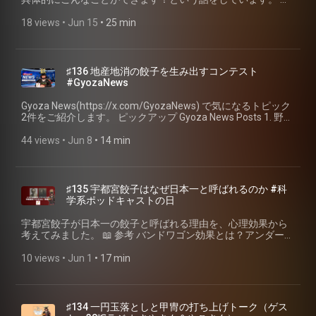
ん？〜MBTI暴走族が解説」
ポン全国物産展で絶品餃子4種を召し上がれ！ 宝永苫小牧工
(https://ir.ohsho.co.jp/ir/investor/performance.html) - 大阪王
／2025年の続報研究（PubMed: 41207047） 【なぜ餃子を食
定 (https://www.gyoza.or.jp/entry/personal) 💬 オープンチャ
１回教育系ポッドキャストの日 参加番組(https://daisy-
(https://open.spotify.com/episode/2XIMZdurqxx3tW5YWioTeU?
場の餃子を販売した回です。 https://gyoza.fm/107 ▼本編で
将＝イートアンドHDの決算 外食事業 売上+8.7%・セグメント
べるとお酒が欲しくなるのか（アペリティフ効果・刷り込
ット「焼き餃子研究会」
christmas-
18 views
 • 
Jun 15
 • 
25 min
si=8ek_aUIHTmSWRPJByqi8IA) 🥟 焼き餃子協会 個人賛助会
紹介した統計の出典 ■小麦 農林水産省「作物統計」令和6年産
利益▲16.9%・調理ロボ「I-Robo」・全社売上405億円・全体
み）について】 - ＜軸となる研究＞アルコールを点滴で投与
(https://line.me/ti/g2/sQWYC9_NEW55fvol4FRzZFGihIhboGeYPjIB
654.notion.site/365cba284e988051b618fc7470dacea6?
員 入会検定 (https://www.gyoza.or.jp/entry/personal) 💬 オー
麦類の収穫量 北海道：714,200トン 全国シェア：69.4％、全
増益・外食事業173億円 イートアンドホールディングス
し、脳の食欲領域が食べ物の匂いに対してより強く反応する
utm_source=invitation&utm_medium=link_copy&utm_campaign=
v=365cba284e988084a403000cd632bbc6) 📖参考資料 ＜国
プンチャット「焼き餃子研究会」
国1位
IR「業績ハイライト」「セグメント別情報」（2026年2月期）
こと、その後の摂食量が増えることを示した（アペリティフ
📮 番組ホームページ・ご感想 📮 番組へのご感想は、特設ペー
語＞ 「読む餃子」パラダイス山元著
(https://line.me/ti/g2/sQWYC9_NEW55fvol4FRzZFGihIhboGeYPjIB
https://www.maff.go.jp/j/tokei/kouhyou/sakumotu/sakkyou_kom
(https://www.eat-and.jp/ir/finance/highlight.html)
効果＝食前酒効果）：Eiler WJA 2nd, Džemidžić M, Case KR,
ジのフォームまたはSNSからお願いします！ 聴く餃子 特設サ
(https://amzn.to/4xvMtUR) 「皿の上のジャンボリー上」蜂須
utm_source=invitation&utm_medium=link_copy&utm_campaign=
■豚 農林水産省「畜産統計」令和6年2月1日現在 北海道：
♯136 地産地消の餃子を生み出すコンテスト
(https://www.eat-and.jp/ir/finance/segment.html) - 冷凍食
et al.「The apéritif effect: Alcohol's effects on the brain's
イト (https://gyoza.fm/) 小野寺力 SNS X（旧twitter）
賀 敬明著(https://amzn.to/4uzfKeA) 「皿の上のジャンボリー
📮 番組ホームページ・ご感想 📮 番組へのご感想は、特設ペー
752,200頭、全国2位
#GyozaNews
品・冷凍餃子の市場データ 家庭用冷凍食品 2025年 前年比
response to food aromas in women」Obesity (Silver Spring),
(https://x.com/ch1cala) / Instagram
下」蜂須賀 敬明著(https://amzn.to/4vNqd7h) ＜理科＞ 餃子
ジのフォームまたはSNSからお願いします！ 聴く餃子 特設サ
https://www.maff.go.jp/j/tokei/kouhyou/tikusan/ ■キャベツ
+9.6%（4,458億円）／冷凍ギョウザ生産量 前年比+13.0%／品
2015, 23(7):1386-1393.（米・インディアナ大学医学部）
(https://www.instagram.com/ch1cala/) / Threads
の焼き方小野寺力式(https://www.gyoza.or.jp/how) ＜音楽＞
イト (https://gyoza.fm/) 小野寺力 SNS X（旧twitter）
農林水産省「野菜生産出荷統計」令和6年産 北海道：51,100
Gyoza News(https://x.com/GyozaNews) で気になるトピック
目別生産量 第3位 日本冷凍食品協会「令和7年（1〜12月）冷
PubMed: 26110891 / DOI: 10.1002/oby.21109 - お酒の手がか
(https://www.threads.com/@ch1cala) 一般社団法人焼き餃子
SPECIAO GYOZA BAND(https://speciaogyozaband.bitfan.id/)
(https://x.com/ch1cala) / Instagram
トン、全国8位
2件をご紹介します。 ピックアップ Gyoza News Posts 1. 野菜
凍食品の生産・消費について（速報）」（2026年4月16日）
りと食べ物の手がかりが組み合わさると食欲・渇望が強まる
協会 (https://www.gyoza.or.jp/) #教育系ポッドキャストの日
焼き餃子協会のテーマ(https://youtu.be/VfAcPKKsdlU) ＜図画
(https://www.instagram.com/ch1cala/) / Threads
https://www.maff.go.jp/j/tokei/kouhyou/sakumotu/sakkyou_yasa
豊富、バジル香る餃子 八賀さん（田方農高３年）考案レシ
(https://www.reishokukyo.or.jp/wp-
（学習・条件づけ）：Karyadi KA, Cyders MA.「Preliminary
#私の自由研究 #自由研究 #聴く餃子 #焼き餃子協会 #ポッド
工作＞ 餃子宇宙(https://www.instagram.com/gyozauchu/) 餃
(https://www.threads.com/@ch1cala) 一般社団法人焼き餃子
番組へのご感想は、ハッシュタグ「#聴く餃子」でお寄せくだ
ピ にしはらグループ商品化、販売開始 / 伊豆新聞デジタル
44 views
 • 
Jun 8
 • 
14 min
content/uploads/2026/04/pdf-data_21.pdf) - 家計の支出推
support for the role of alcohol cues in food cravings and
キャスト #podcast #餃子
子宇宙ステーション
協会 (https://www.gyoza.or.jp/) #酢 #ビネガー #お酢 お酢推
さい。 これまでの配信はこちら https://gyoza.fm #餃子 #北
(https://x.com/gyozanews/status/2062653129272050105)
移 二人以上の世帯・1世帯あたり年間支出。冷凍調理食品
attentional biases」Journal of Health Psychology, 2019,
vol.3(https://x.com/gyoza_gyozao/status/206390889447758643
すレシピ #聴く餃子 #焼き餃子協会 #ポッドキャスト
海道餃子 #お取り寄せ餃子 #宝永餃子 #天のびろく #山田餃子
2. 三重県産具材ギョーザが最高賞 東京で「ご当地コンテス
2000年4,556円→2025年11,976円（約2.6倍）／外食 2000年
24(6):812-822.（米・インディアナ大学）PMC6115302 - 「餃
小学校学習指導要領「図画工作編」
#podcast #餃子
店 #SAPPORO餃子製造所 #みよしの #聴く餃子 #焼き餃子協
ト」尾鷲マグロなど使用
173,430円→2025年198,759円（ほぼ横ばい） 総務省統計局
子＝ビール」のような飲食の結びつきは、繰り返しの経験に
(https://www.mext.go.jp/component/a_menu/education/micro_det
会
(https://x.com/gyozanews/status/2063241876707438676)
「家計調査（家計収支編・二人以上の世帯）品目分類」（e-
よる古典的条件づけ（パブロフ型の学習）として説明される -
♯135 宇都宮餃子はなぜ日本一と呼ばれるのか #科
＜体育＞ 小学校学習指導要領「体育編」
📖 参考 高校生野菜餃子レシピコンテスト(https://ni-
Stat、2000〜2025年） (https://www.e-stat.go.jp/stat-
＜持論＞「餃子は段階的（食べる前の香り＝オルソネーザル
学系ポッドキャストの日
(https://www.mext.go.jp/component/a_menu/education/micro_det
g.co.jp/archives/230151) 日本中国料理協会「ご当地ギョウザ
search/files?toukei=00200561&tstat=000000330001) - 大阪
／口中からの香り＝レトロネーザル）かつ重層的（餡・小麦
「焼き餃子協会Tシャツ」購入はこちら 焼き餃子協会公式グ
コンテスト」
王将「羽根つき餃子」の伸長 2015年→2024年で約7.8倍（10
粉・メイラードの焼き目）な香りゆえに、アペリティフ効果
宇都宮餃子が日本一の餃子と呼ばれる理由を、心理効果から
ッズストア(https://shop.gyoza.or.jp/) 🥟今週のお取り寄せ餃
(https://www.jaccc.or.jp/competition_list/2026gyoza/) 🥟今週
年で678%増）／味の素を抜き市販冷凍餃子シェア1位 「大阪
を最大化する」という説は、番組パーソナリティ小野寺力の
考えてみました。 📖 参考 バンドワゴン効果とは？アンダード
子コーナーはお休みです🥟 🥟 焼き餃子協会 個人賛助会員 入
のお取り寄せ餃子はお休みです🥟 🥟 焼き餃子協会 個人賛助会
王将が冷凍餃子の絶対王者・味の素を超えて日本一になった
持論（仮説）であり、特定の研究に基づくものではない。な
ッグ効果など関連した効果も含めてわかりやすく解説
会検定 (https://www.gyoza.or.jp/entry/personal) 💬 オープン
員 入会検定 (https://www.gyoza.or.jp/entry/personal) 💬 オー
ワケ」プレジデントオンライン
お、アペリティフ効果が「食べ物の匂いへの脳反応の増強」
(https://hrmos.co/trend/talent-management/10118/) ハーヴ
10 views
 • 
Jun 1
 • 
17 min
チャット「焼き餃子研究会」
プンチャット「焼き餃子研究会」
(https://president.jp/articles/-/102220) 「大阪王将 羽根つき
である点はEiler 2015に基づく事実。 🥟 焼き餃子協会 個人賛
ェイ・ライベンシュタイン
(https://line.me/ti/g2/sQWYC9_NEW55fvol4FRzZFGihIhboGeYPjIB
(https://line.me/ti/g2/sQWYC9_NEW55fvol4FRzZFGihIhboGeYPjIB
餃子シリーズが10年で678%伸長」FrozenFoodPress（2025
助会員 入会検定 (https://www.gyoza.or.jp/entry/personal) 💬
(https://www.hetwebsite.net/het/profiles/leibenstein.htm)
utm_source=invitation&utm_medium=link_copy&utm_campaign=
utm_source=invitation&utm_medium=link_copy&utm_campaign=
年4月19日）
オープンチャット「焼き餃子研究会」
「Bandwagon, Snob, and Veblen Effects in the Theory of
📮 番組ホームページ・ご感想 📮 番組へのご感想は、特設ペー
📮 番組ホームページ・ご感想 📮 番組へのご感想は、特設ペー
(https://frozenfoodpress.com/2025/04/19/eatand-hd-
(https://line.me/ti/g2/sQWYC9_NEW55fvol4FRzZFGihIhboGeYPjIB
Consumers' Demand」（Quarterly Journal of Economics,
ジのフォームまたはSNSからお願いします！ 聴く餃子 特設サ
♯134 一円玉落としと甲冑の打ち上げトーク（ゲス
ジのフォームまたはSNSからお願いします！ 聴く餃子 特設サ
nakata-pres-2025-04/) - オムロン AI官能検査
utm_source=invitation&utm_medium=link_copy&utm_campaign=
Vol. 64, No. 2, May 1950, pp. 183–207） ツァイガルニク効果
イト (https://gyoza.fm/) 小野寺力 SNS X（旧twitter）