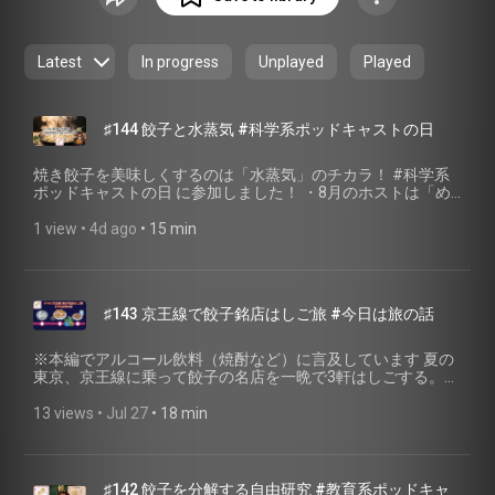
います。これから、ぜひ、あなたの餃子の話も聞かせてくだ
さい。 聴く餃子特設ページ
https://gyoza.fm
一般社団法人
焼き餃子協会
https://www.gyoza.or.jp/
代表理事 小野寺力
Latest
In progress
Unplayed
Played
https://lit.link/chikara
タイトルの元は、パラダイス山元師匠
のエッセイ集「読む餃子」
https://amzn.to/3VK4yvg
からの
インスパイアです。
♯144 餃子と水蒸気 #科学系ポッドキャストの日
焼き餃子を美味しくするのは「水蒸気」のチカラ！ #科学系
ポッドキャストの日 に参加しました！ ・8月のホストは「め
かラジ」さん、トークテーマは「水」（2026年8月1日〜10日
一斉配信） プレイリスト
1 view
 • 
4d ago
 • 
15 min
(https://open.spotify.com/playlist/3EPB1RGfi4CWwhrCEUNUIz?
si=xKwOgjxOSy-X-tdZIRb6EA&utm_source=copy-
link&pi=q85sDtSeQ9Ka5) ・企画のご案内
(⁠https://x.com/tokuo_no_oto/status/2075604325574046086⁠)
♯143 京王線で餃子銘店はしご旅 #今日は旅の話
📻お知らせ📻 8月5日から毎週水曜20時、聴く餃子がNFRSラ
ジオで放送されるようになりました！ NFRSラジオは、大阪市
西成区から音楽・トーク・カルチャーを発信する24時間放送
※本編でアルコール飲料（焼酎など）に言及しています 夏の
のネットラジオ局です。 ・NFRSラジオ 聴く餃子 番組ページ
東京、京王線に乗って餃子の名店を一晩で3軒はしごする。
(⁠https://www.nfrsradio.com/podonair/yakigyozajapan⁠) ・
JAPAN餃子大賞2026「餃子銘店」で最高金賞・金賞に輝いた
NFRSラジオ (⁠https://www.nfrsradio.com/⁠) 🥟今週のお取り寄
お店が、実は京王線沿線に並んでいます。実際に足を動かし
13 views
 • 
Jul 27
 • 
18 min
せ餃子 黒田越中餃子研究所(https://kuroda-
て検証した、旅人のためのモデルコースをご紹介します。 #
etyugyoza.com/index.html) 黒部名水ポーク使用 越中餃子
今日は旅の話 に参加しました！ ・ポッドキャスト「大人にな
(https://kuroda-etyugyoza.com/takeout.html) 📖概要欄用・
りたい旅がしたい」発の配信企画、トークテーマ「夏のおす
出典（脚注） 【水の科学】 湯気と水蒸気の違い（やかんの口
すめスポット」 ・企画のご案内
♯142 餃子を分解する自由研究 #教育系ポッドキャ
の透明な部分が水蒸気、白いのは冷えて水滴に戻った湯