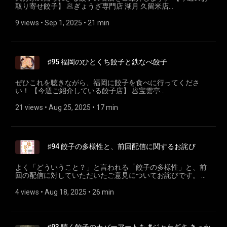
🥟餃子の大英 讃岐うどんで包んだ餃子 ⁠⁠https://gyouza-
取り寄せ餃子】 🥟ぎょうざ専門店 湖月 久留米店
daiei.sakura.ne.jp/⁠⁠ 【今週のお取り寄せ餃子】 🥟中国料理 北
https://kogetu.base.ec/ 【今週ご紹介している餃子店】 🥟小
京 ⁠https://pekin.co.jp/⁠ 🥟餃子の大英 讃岐うどんで包んだ餃子
春餃子 https://www.koharu-gyoza.com/ 🥟ぎょうざ湖月
9 views
 • 
Sep 1, 2025
 • 
21 min
⁠https://gyouza-daiei.sakura.ne.jp/⁠ 2025年9月14日出演 SBSラ
https://share.google/9bn996nzEJ7tI5IGH 🥟香凛
ジオ『日曜ヒマするあなたに送る ヌンヌンヌーン！』
https://share.google/6JMkWoLMyf1vtyOWy 🥟餃子屋華永
https://x.com/sbs_nununu 🥟聴く餃子特設ページ ⁠⁠gyoza.fm⁠
https://gyozaya-kaei.com/ 🥟中国料理王府（ワンフー）
(https://gyoza.fm/) 餃子に関することも関係ないことも、な
https://share.google/N9PupUs5THSuq8C0G 🎙️大人になりたい
んでもおたよりお待ちしております！あと、各プラットフォ
♯95 福岡のひとくち餃子と鉄なべ餃子
旅がしたい https://x.com/ototabi_podcast 🥟聴く餃子特設ペ
ームでのフォロー＆率直な評価やご感想をいただけると嬉し
ージ ⁠⁠gyoza.fm⁠ (https://gyoza.fm/) 餃子に関することも関係
いです！ ---- 小野寺力 SNS X https://x.com/ch1cala
ないことも、なんでもおたよりお待ちしております！あと、
ぜひこれを聴きながら、福岡に餃子を食べに行ってくださ
Instagram https://www.instagram.com/ch1cala/ Threads
各プラットフォームでのフォロー＆高評価をいただけると嬉
い！ 【今週ご紹介している餃子店】 🥟宝雲亭
https://www.threads.com/@ch1cala 一般社団法人焼き餃子協
しいです！ ---- 小野寺力 SNS X https://x.com/ch1cala
https://hountei.com/ 🥟やまとぎょうざ本店鉃なべ
会 https://www.gyoza.or.jp/
Instagram https://www.instagram.com/ch1cala/ Threads
https://www.honten-tetsunabe.com/ 🥟鉄なべ 中洲本店
21 views
 • 
Aug 25, 2025
 • 
17 min
https://www.threads.com/@ch1cala 一般社団法人焼き餃子協
https://tetsunabe.jp/ 🥟ぎょうざのキスミ
会 https://www.gyoza.or.jp/
https://tabelog.com/fukuoka/A4004/A400401/40002678/ 🥟
ぎょうざの日 国勝
https://www.instagram.com/gyouza_kunikatsu/ 澤村さんの
♯94 餃子の多様性と、前回配信に関するお詫び
note 『鉄なべぎょうざ』について
https://note.com/yahatagyoza_39/n/n7dba6e3d7c73 【今週
のお取り寄せ餃子】 井筒屋 [本店鉄なべ]鉄なべ餃子セット
よく「どういうこと？」と言われる「餃子の多様性」と、前
https://www.izutsuya-online.co.jp/shop/g/gNBSJ2401/ 【🎙️第
回の配信に対していただいたご意見についてお詫びです。 🥟
２回ポッドキャストスターアワード】
宇都宮餃子会 https://www.gyozakai.com/ 🎙️黙れ！ヤドロ
https://podcastar.jp/podcaststaraward 応募期限 2025年8月
ク！！ ♯68 大変申し訳ございませんでした！
4 views
 • 
Aug 18, 2025
 • 
26 min
31日 リスナー投票期間 2025年9月1日〜2025年9月30日 🥟聴
https://open.spotify.com/episode/3NteXpBLqPhs0wGxojMFoZ?
く餃子特設ページ ⁠⁠gyoza.fm⁠ (https://gyoza.fm/) 餃子に関す
si=4ajGvno2Q6ufnLtX1n-bBA 【今週のお取り寄せ餃子】 🥟寺
ることも関係ないことも、なんでもおたよりお待ちしており
田さんちの健やか餃子 https://www.teradasanchi.com/
ます！あと、各プラットフォームでのフォロー＆高評価をい
https://kazunoko.thebase.in/items/46386702 👩寺田有希さ