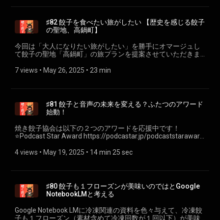
https://open.spotify.com/playlist/1Uejttc0vLpFu2wqm7nJru
をめざす家庭の薬膳】
(https://open.spotify.com/playlist/1Uejttc0vLpFu2wqm7nJru?
https://agri.mynavi.jp/2018_01_31_17861/ • 薬膳食材図鑑 ｜
si=218b86ea32ed4732) 🚀参加パイロット 🥟餃子のぎょざ・
カンポフルライフ by クラシエの漢方
♯82 餃子を食べたい旅がしたい 【歴史を感じる餃子
ぎょざお https://www.instagram.com/gyozao.gyozao
https://www.kracie.co.jp/kampo/kampofullife/yakuzen/ • 漢
の聖地、高鍋町】
(https://www.instagram.com/gyozao.gyozao?
方・東洋医学の馬場薬局 五味について
utm_source=ig_web_button_share_sheet&igsh=ZDNlZDc0MzIxN
https://www.babakanpou.co.jp/wisdom/wisdom11.html • 漢
今回は「大人になりたい旅がしたい」を勝手にオマージュし
🥟ヨイフロギョーザ
方の五行（ごぎょう）とは？体の機能や食べ物の分類、相互
て餃子の聖地「高鍋町」の旅プランを提案させていただきま
https://www.instagram.com/4126_gyoza
関係など薬膳に関わる基礎的概念をわかりやすく解説
す。 🎙️大人になりたい旅がしたい（第1回 Podcast Star Award
(https://www.instagram.com/4126_gyoza?
https://www.happiness-direct.com/shop/pg/1h-vol408/
新人賞受賞） https://www.instagram.com/ototabi_podcast/
7 views
 • 
May 26, 2025
 • 
23 min
utm_source=ig_web_button_share_sheet&igsh=ZDNlZDc0MzIxN
NHK「しあわせは食べて寝て待て」
⭐️Podcast Star Award https://podcastar.jp/podcaststaraward
🥟餃子の大原 https://www.instagram.com/gyoza_no_ohara
https://www.nhk.jp/p/ts/B9N328J5VP/ 餃子に関することも
🥟たかなべギョーザ
(https://www.instagram.com/gyoza_no_ohara?
関係ないことも、なんでもおたよりお待ちしております！あ
https://miyazakigyoza.jp/shop/takanabegyoza/ 🥟餃子の馬
utm_source=ig_web_button_share_sheet&igsh=ZDNlZDc0MzIxN
と、各プラットフォームでのフォロー＆高評価をいただける
渡 https://miyazakigyoza.jp/shop/mawatari/ 🥟鶏専家 一本気
🥟ホニャララッパー
♯81 餃子と音声の未来を変える？ふたつのアワード
と嬉しいです！🥟聴く餃子特設ページ https://gyoza.fm/ ----
https://miyazakigyoza.jp/shop/ippongi/ 🥟炊き餃子 㐂八郎
https://www.instagram.com/honyarawrapper
始動！
小野寺力 SNS各種https://lit.link/chikara 一般社団法人焼き餃
https://miyazakigyoza.jp/shop/kihachiro/ 🍞ベーカリーcafé
(https://www.instagram.com/honyarawrapper?
子協会https://www.gyoza.or.jp/
風々々 https://miyazakigyoza.jp/shop/fufufu/ 🥃黒木本店
utm_source=ig_web_button_share_sheet&igsh=ZDNlZDc0MzIxN
焼き餃子協会は以下の２つのアワードを応援中です！
https://www.kurokihonten.co.jp/ 🔭みやざき観光ナビ 持田古
🥟餃子くんと小籠包ちゃん
⭐️Podcast Star Award https://podcastar.jp/podcaststaraward
墳群・高鍋大師 https://www.kanko-miyazaki.jp/spot/1139 🥟
https://www.instagram.com/gyouzadayo
• 早坂まき子さんブログ https://ameblo.jp/makiko-
ママンマルシェ https://dailymarm.com/gobochi_terrase/ 🥟
(https://www.instagram.com/gyouzadayo?
irodori/entry-12903191033.html • アテクシの屍を越えてって
4 views
 • 
May 19, 2025
 • 
14 min 25 sec
八味屋 https://maps.app.goo.gl/M5ToopYrhHDWpnLTA 餃子
utm_source=ig_web_button_share_sheet&igsh=ZDNlZDc0MzIxN
♡「第二回ポッドキャストスターアワードエントリー開
に関することも関係ないことも、なんでもおたよりお待ちし
小野寺が餃子を焼きに行くのは 6/14(土) 12:00～/16:30～ で
始！」 https://listen.style/p/ateshika555/mfrvnluk 副賞提
ております！あと、各プラットフォームでのフォロー＆高評
す。焼いて提供する餃子は以下、いずれも500円での販売で
供の餃子屋さん（予定） • 餃子専門丸虎さん
価をいただけると嬉しいです！🥟聴く餃子特設ページ
す。 金星食品 特撰生餃子5粒
⁠https://gyozamarco.jp/⁠ • 餃子屋はまださん ⁠https://gyozaya-
♯80 餃子も１フローズンが美味いのではとGoogle
https://gyoza.fm/ ---- 小野寺力 SNS各種https://lit.link/chikara
https://kinseifoods.thebase.in/items/14045449 天のびろく
hamada.shop/⁠ • 小春餃子さん ⁠https://www.koharu-
NotebookLMと考える
一般社団法人焼き餃子協会https://www.gyoza.or.jp/
とかちマッシュ3粒
gyoza.com/⁠ 🥟JAPAN餃子大賞 • クック井上。さん
https://tennobiroku.shop/products/mashroom-gyoza GYO-
https://ameblo.jp/twinkle4416/entry-12903053569.html • お
Google Notebook LMに冷凍関連の資料を色々与えて、冷凍餃
TEN 爆じゅう餃子3粒 https://gyo-ten.com/ 🎙️Podcast Start
となの週末 2025年6月号
子も１フローズン（素材含めて冷凍回数が１回以下）が美味