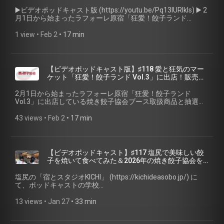
裏情報をご紹介
(https://www.threads.com/@ch1cala) 一般社団法人焼き餃子
(https://note.com/scientalk/n/n957614103332) （東京書
▶️ビデオポッドキャスト版 (https://youtu.be/Pq13IURlkls) ▶️ 2
協会 (https://www.gyoza.or.jp/) #サイエンマニア #サイエン
籍） • ​アテクシの屍を越えてって♡ (https://ateshika.com/) • ​
月1日から始まったラフォーレ原宿「狂愛！餃子ランド
トーク #聴く餃子 #焼き餃子協会 #ポッドキャスト
朝日新聞ポッドキャスト「報談」
Vol.3」に出店している焼き餃子協会ブース取扱商品と抽選シ
(https://www.asahi.com/special/podcasts/?pgid=9212d823-
ステムについてご紹介します。 ラフォーレ原宿 B0.5F 愛と狂
1 view
 • 
Feb 2
 • 
17 min
d670-423a-ab01-ac1000d97d6f) • ​COTEN RADIO
気のマーケット (https://www.laforet.ne.jp/aitokyouki/) 焼き
(https://coten.co.jp/services/cotenradio/) • ​たべものラジオ
餃子協会プレスリリース：人気餃子店６店舗のグッズと餃子
(https://tabemonoradio.com/) 📮 番組ホームページ・ご感想
が原宿に！ラフォーレ原宿 愛と狂気のマーケット「狂愛！餃
📮 番組へのご感想は、特設ページのフォームまたはSNSから
子ランド Vol.3」に焼き餃子協会が出店（2026年2月1日～2月
【ビデオポッドキャスト版】♯118 愛と狂気のマー
お願いします！ 聴く餃子 オフィシャルサイト
28日）
ケット「狂愛！餃子ランド Vol.3」に出店！販売中
(https://gyoza.fm/) 小野寺力 SNS X（旧twitter）
(https://prtimes.jp/main/html/rd/p/000000013.000056065.html)
の餃子と抽選確率が上がる裏情報をご紹介
(https://x.com/ch1cala) / Instagram
【出品関係リンク】 🥟肉汁餃子のダンダダン
2月1日から始まったラフォーレ原宿「狂愛！餃子ランド
(https://www.instagram.com/ch1cala/) / Threads
(https://www.dandadan.jp/) 🥟SPECIAO GYOZA BAND
Vol.3」に出店している焼き餃子協会ブース取扱商品と抽選シ
(https://www.threads.com/@ch1cala) 一般社団法人焼き餃子
(https://speciaogyozaband.bitfan.id/) 🥟餃子家龍
ステムについてご紹介します。 ⁠ラフォーレ原宿 B0.5F 愛と狂
協会 (https://www.gyoza.or.jp/) #サイエンマニア #サイエン
(https://www.gyozayaryu.jp/) 🥟ミッちゃん餃子
気のマーケット⁠ https://www.laforet.ne.jp/aitokyouki/ 焼き餃
43 views
 • 
Feb 2
 • 
17 min
トーク #聴く餃子 #焼き餃子協会 #ポッドキャスト
(https://micchan-gyouza.com/) 🥟SAPPORO餃子製造所
子協会プレスリリース：⁠人気餃子店６店舗のグッズと餃子が
(https://sapporo-gyoza.jp/) 🥟餃子計画
原宿に！ラフォーレ原宿 愛と狂気のマーケット「狂愛！餃子
(https://www.gyozakeikaku.com/) 🥟クドウカリン Suzuri
ランド Vol.3」に焼き餃子協会が出店（2026年2月1日～2月28
(https://suzuri.jp/karinkudo_il) 🥟東京都大阪王将市餃子特区
日）⁠
【ビデオポッドキャスト】♯117 塩尻で美味しい餃
(https://prtimes.jp/main/html/rd/p/000001006.000010329.html)
https://prtimes.jp/main/html/rd/p/000000013.000056065.html
子を焼いて食べてみた＆2026年の焼き餃子協会を
🥟大阪王将 (https://www.osaka-ohsho.com/) 💧J-オイルミル
【出品関係リンク】 🥟⁠肉汁餃子のダンダダン⁠
タロットで占ってみたら衝撃の結果が・・・
ズ さんの「スマートグリーンパック®️」 (https://www.j-
https://www.dandadan.jp/ 🥟⁠SPECIAO GYOZA BAND⁠
塩尻の「宿とスタジオKICHI」 (https://kichideasobo.jp/) に
oil.com/sp/kami/) 【🥟今週のお取り寄せ餃子🥟】 🥟PAIRON
https://speciaogyozaband.bitfan.id/ 🥟⁠餃子家龍⁠
て、ポッドキャストの学校
(https://pairon.net/) 🥟CAMPFIRE 曙橋PAIRONで“唯一無二の
https://www.gyozayaryu.jp/ 🥟⁠ミッちゃん餃子⁠
(https://podcastjp.com/knockxmedia/sch...) 合宿中にビデオ
餃子”を未来へ！ (https://camp-fire.jp/projects/910526/view)
https://micchan-gyouza.com/ 🥟⁠SAPPORO餃子製造所
ポッドキャスト収録して編集してみました。 ご出演いただい
13 views
 • 
Jan 27
 • 
33 min
📮 番組ホームページ・ご感想 📮 番組へのご感想は、特設ペー
⁠https://sapporo-gyoza.jp/ 🥟⁠餃子計画⁠
たユアサさん (https://x.com/09show) とタカさん
ジのフォームまたはSNSからお願いします！ 聴く餃子 オフィ
https://www.gyozakeikaku.com/ 🥟⁠クドウカリン Suzuri⁠
(https://x.com/taaakaaapodcast) 、ありがとうございまし
シャルサイト (https://gyoza.fm) 小野寺力 SNS X（旧
https://suzuri.jp/karinkudo_il 🥟⁠東京都大阪王将市餃子特区⁠