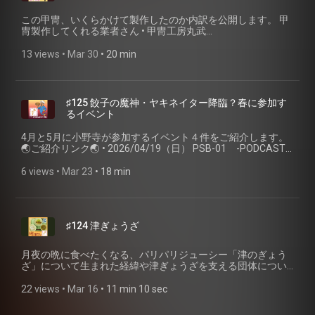
ターについてアレコレ考えるリアルイベント
どちらも入会・会費は無料です！ 🎉参加イベント🎉 • Podcast
餃子道楽 (https://note.aktio.co.jp/food/gyoza/) 🥟 焼き餃子協
(https://x.com/yutomajiyuto/status/2039178233485345080?
Weekend 聴く餃子出店 (https://podcastexpo.jp/booth/pcwe-
この甲冑、いくらかけて製作したのか内訳を公開します。 甲
会 個人賛助会員 入会検定 (about:invalid#zCSafez) 🥟 オープ
s=20) ／ OFUSE・お便り (https://ofuse.me/radioshi/letter) •
119/) 📮 番組ホームページ・ご感想 📮 番組へのご感想は、特
冑製作してくれる業者さん • 甲冑工房丸武
ンチャット「焼き餃子研究会」
PSB-01 -PODCAST STICKER BASE-
設ページのフォームまたはSNSからお願いします！ 聴く餃子
(https://yoroi.co.jp/) • サムライストア (https://samurai-
(https://line.me/ti/g2/sQWYC9_NEW55fvol4FRzZFGihIhboGeYPjIB
(https://teket.jp/17509/65858) 📖参考文献 • 柳瀬 みどり,吉本
特設サイト (https://gyoza.fm/) 小野寺力 SNS X（旧twitter）
store.jp/) • 武楽衆 (https://murakushu.net/) （←私が発注して
13 views
 • 
Mar 30
 • 
20 min
utm_source=invitation&utm_medium=link_copy&utm_campaign=
敏子 "消費者の購買行動と社会的責任意識一食品関連企業の
(https://x.com/ch1cala) / Instagram
いるところ） 🥟今週のお取り寄せ餃子🥟 • 五日町ギョーザ
どちらも入会・会費は無料です！ 🎉参加イベント🎉 • ソロポ
事件発生時において一"
(https://www.instagram.com/ch1cala/) / Threads
(https://www.rakuten.co.jp/itsukamachigyo-za/) 🥟焼き餃子
ッドキャスターについてアレコレ考えるリアルイベント
(https://www.jstage.jst.go.jp/article/jjace/30/0/30_30-
(https://www.threads.com/@ch1cala) 一般社団法人焼き餃子
協会 個人賛助会員 入会検定🥟
(https://youtube.com/live/bdSyCIu9jCc?feature=share) ／
13/_article/-char/ja/) • 社団法人 日本冷凍食品協会 "平成20年
協会 (https://www.gyoza.or.jp/) #恵比寿 #今日は旅の話 #お
https://www.gyoza.or.jp/entry/personal 入会・会費は無料で
OFUSE・お便り (https://ofuse.me/radioshi/letter) • PSB-
♯125 餃子の魔神・ヤキネイター降臨？春に参加す
(1〜12月)冷凍食品生産高・消費高（速報）"（2009年4月16
とたび #GyozaWeek #GW #餃子 #聴く餃子 #焼き餃子協会 #
す！ 📮 番組ホームページ・ご感想 📮 番組へのご感想は、特
01 -PODCAST STICKER BASE-
るイベント
日） (https://www.reishokukyo.or.jp/wp-
ポッドキャスト #podcast
設ページのフォームまたはSNSからお願いします！ 聴く餃子
(https://teket.jp/17509/65858) 📮 番組ホームページ・ご感想
content/uploads/pdf/pdf-data_06.pdf) • 株式会社KSP-SP
特設サイト (https://gyoza.fm/) 小野寺力 SNS X（旧twitter）
📮 番組へのご感想は、特設ページのフォームまたはSNSから
4月と5月に小野寺が参加するイベント４件をご紹介します。
"KSP-POSを利用した冷凍餃子関連カテゴリー動向分析レポー
(https://x.com/ch1cala) / Instagram
お願いします！ 聴く餃子 特設サイト (https://gyoza.fm/) 小野
🌏ご紹介リンク🌏 • 2026/04/19（日） PSB-01 -PODCAST
ト"（2008年2月12日） (https://www.ksp-
(https://www.instagram.com/ch1cala/) / Threads
寺力 SNS X（旧twitter） (https://x.com/ch1cala) / Instagram
STICKER BASE- (https://teket.jp/17509/65858) •
sp.com/open_data/theme_report/20080212.pdf) 📮 番組ホ
(https://www.threads.com/@ch1cala) 一般社団法人焼き餃子
(https://www.instagram.com/ch1cala/) / Threads
2026/04/25（土） 第４回八ツ場ふるさと館 餃子フェス
6 views
 • 
Mar 23
 • 
18 min
ームページ・ご感想 📮 番組へのご感想は、特設ページのフォ
協会 (https://www.gyoza.or.jp/) #なかよし餃子エリザベス
(https://www.threads.com/@ch1cala) 一般社団法人焼き餃子
(https://yambamichinoeki.com/) • 2026/05/09（土）
ームまたはSNSからお願いします！ 聴く餃子 特設サイト
#PCSB #ポッドキャストステッカーベース #八ツ場餃子フェ
協会 (https://www.gyoza.or.jp/) #餃子フェス #餃子イベント
PODCAST WEEKEND (https://podcastexpo.jp/booth/pcwe-
(https://gyoza.fm/) 小野寺力 SNS X（旧twitter）
ス #PODCASTWEEKEND #餃子 #聴く餃子 #焼き餃子協会 #ポ
#フードフェス #GyozaWeek #ソロポッドキャスト #PCSB #
119/) • 2026/05/29（金）〜31（日） 八幡ぎょうざ祭り2026
(https://x.com/ch1cala) / Instagram
ッドキャスト
ポッドキャストステッカーベース #AktioNote #餃子 #聴く餃
(https://note.com/yahatagyoza_39/n/n12d3d05b6228) 🥟今
(https://www.instagram.com/ch1cala/) / Threads
子 #焼き餃子協会 #ポッドキャスト
♯124 津ぎょうざ
週のお取り寄せ餃子🥟 • なかよし餃子エリザベス
(https://www.threads.com/@ch1cala) 一般社団法人焼き餃子
(https://elizabethgyoza.stores.jp/) 📮 番組ホームページ・ご
協会 (https://www.gyoza.or.jp/) #科学系ポッドキャストの日
感想 📮 番組へのご感想は、特設ページのフォームまたはSNS
#ソロポッドキャスト #PCSB #ポッドキャストステッカーベ
月夜の晩に食べたくなる、パリパリジューシー「津のぎょう
からお願いします！ 聴く餃子 特設サイト (https://gyoza.fm/)
ース #ぎょうざの満洲 #餃子 #聴く餃子 #焼き餃子協会 #ポッ
ざ」について生まれた経緯や津ぎょうざを支える団体につい
小野寺力 SNS X（旧twitter） (https://x.com/ch1cala) /
ドキャスト
てご紹介 🌏ご紹介リンク🌏 • 津ぎょうざ協会
Instagram (https://www.instagram.com/ch1cala/) / Threads
(https://www.tsugyoza.net/) • 津ぎょうざ小学校
22 views
 • 
Mar 16
 • 
11 min 10 sec
(https://www.threads.com/@ch1cala) 一般社団法人焼き餃子
(https://tsugyoshou.jimdofree.com/) • 100年フードデータベ
協会 (https://www.gyoza.or.jp/) #なかよし餃子エリザベス
ース