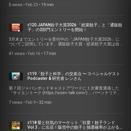
(https://x.com/ch1cala) / Instagram
します。 🥟今週のお取り寄せ餃子🥟 🥟餃子専門丸虎さん 極
5 views
 • 
Feb 23
 • 
19 min
(https://www.instagram.com/ch1cala/) / Threads
（きわみ）夜餃子 (https://gyozamarco.jp/products/kiwami-
(https://www.threads.com/@ch1cala) 一般社団法人焼き餃子
garlic) 🔗エピソード補足リンク🔗 • アリシン成分情報 - わかさ
協会 (https://www.gyoza.or.jp/) #春 #餃子 #聴く餃子 #焼き餃
の秘密 (https://himitsu.wakasa.jp/contents/allicin/) • ニンニ
子協会 #ポッドキャスト
ク栄養・加熱の影響 - カゴメ野菜の日
♯120 JAPAN餃子大賞2026 「総菜餃子」と「通販餃
(https://www.kagome.co.jp/vegeday/nutrition/202304/12847/)
子」の2部門エントリーを開始！
• 加熱と抗炎症効果の関係 - PubMed 2013
(https://pubmed.ncbi.nlm.nih.gov/23583806/) • 加熱と抗血小
3月末までエントリーを受付中の「JAPAN餃子大賞2026」に
板作用 - PubMed 2007
ついてご説明しています。通販餃子大賞・総菜餃子大賞は自
(https://pubmed.ncbi.nlm.nih.gov/17256959/) • Garlic - Linus
薦方式でエントリー受付中
Pauling Institute (https://lpi.oregonstate.edu/mic/food-
(https://www.gyoza.or.jp/award/2026) です。 JAPAN餃子大
41 views
 • 
Feb 16
 • 
17 min
beverages/garlic) • にんにくにおい消し - gella-farm.com
賞2026 https://www.gyoza.or.jp/award/2026 🥟今週のお取り
(https://gella-
寄せ餃子🥟 第１回JAPAN餃子大賞 焼き餃子部門第１位「赤
farm.com/blog/garlic%E2%80%90smell%E2%80%90erase/) •
坂珉珉」 (about:invalid#zCSafez) さん 🔗エピソード補足リ
牛乳とニンニク臭 - hamitech-navi (https://hamitech-
ンク🔗 • からあげグランプリ (https://karaage.ne.jp/gp/) • 日
♯119「餃子と科学」の交差点 〜 スペシャルゲスト
navi.mizukage.jp/bad-breath/garlic-milk/) • ニンニクの口臭を
本唐揚協会 (https://karaage.ne.jp/) • 『おとなの週末』第1回
Podcaster & 研究者 レンさん
消すと言われている飲み物4選
「JAPAN餃子大賞」総合1位が決定！
(https://media.jreast.co.jp/articles/1645) 📮 番組ホームペー
(https://prtimes.jp/main/html/rd/p/000007326.000001719.html)
第７回ジャパンポッドキャストアワードに１次審査通過した
ジ・ご感想 📮 番組へのご感想は、特設ページのフォームまた
• おとなの週末 JAPAN餃子大賞 (https://otonano-
「サイエントーク (https://scien-talk.com/) 」パーソナリティ
はSNSからお願いします！ 聴く餃子 オフィシャルサイト
shumatsu.com/articles/tag/japan-gyoza) • 講談社プレスリリ
でありロンドン在住の研究者でもあるレンさん
(https://gyoza.fm/) 小野寺力 SNS X（旧twitter）
ース：日本一の餃子が決定！！「JAPAN餃子大賞2026」開催
(https://x.com/REN_SciEnTALK) をスペシャルゲストとしてお
7 views
 • 
Feb 9
 • 
32 min
(https://x.com/ch1cala) / Instagram
(https://prtimes.jp/main/html/rd/p/000008130.000001719.html)
迎えしてお送りします。 ※今週のお取り寄せ餃子はお休みさ
(https://www.instagram.com/ch1cala/) / Threads
📮 番組ホームページ・ご感想 📮 番組へのご感想は、特設ペー
せていただきます。 🎙️エピソードの中に登場しているポッド
(https://www.threads.com/@ch1cala) 一般社団法人焼き餃子
ジのフォームまたはSNSからお願いします！ 聴く餃子 オフィ
キャスト番組 • ​サイエントーク (https://scien-talk.com/) • ​サ
協会 (https://www.gyoza.or.jp/) #ニンニク #餃子 #聴く餃子 #
シャルサイト (https://gyoza.fm/) 小野寺力 SNS X（旧
イエンマニア (https://scien-talk.com/scien_mania/) • ​ポッド
焼き餃子協会 #ポッドキャスト
♯118 愛と狂気のマーケット「狂愛！餃子ランド
twitter） (https://x.com/ch1cala) / Instagram
キャスト研究室 (https://scien-talk.com/podcast_kenkyu/) • ​
Vol.3」に出店！販売中の餃子と抽選確率が上がる
(https://www.instagram.com/ch1cala/) / Threads
聴く「新しい理科」