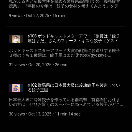
私がふるさと応援大使を務める宮崎県高鍋町での「義務餃育
番組ホームページ・ご感想 番組へのご感想は、特設ページの
授業」、3年目の今年は「餃子の食材を考えてみよう」をテー
フォームまたはSNSからお願いします！ 聴く餃子 オフィシャ
マに、オリジナルの食材カードを使ったゲーム形式の授業を
ルサイト (https://gyoza.fm) 小野寺力 SNS X
行いました。定番餃子を当てるクイズや「オリジナル餃子」
9 views
 • 
Oct 27, 2025
 • 
15 min
https://x.com/ch1cala Instagram
を考えるゲームで、教室は「うわー！」「やったー！」と叫
https://www.instagram.com/ch1cala/ Threads
び声が響くほどの熱狂空間に包まれました。 このゲームの着
https://www.threads.com/@ch1cala 一般社団法人焼き餃子協
想の源となった「探究学舎」の話、そして「餃子」が持つ
会 https://www.gyoza.or.jp/ #聴く餃子 #義務餃育
「探究学習」の教材としての無限の可能性とは？ これは高鍋
♯103 ポッドキャストスターアワード副賞は「餃子
#SPECIAOGYOZABAND #フレンド #新潟県 #長岡市 #お取り
町だけの話ではありません。「うちの町の特産品で餃子を考
屋はまだ」さんのファーストキスな餃子（ゲスト：
寄せ餃子 #小野寺力 #焼き餃子協会
えよう！」というワークショップは、子どもから大人まで、
餃子屋はまだ店主 濵田篤志さん）
地域を元気にする力を持っています。 「食」を通じた地方創
ポッドキャストスターアワード大賞の副賞にお送りする餃子
生や教育に関心のある方からのご感想やご意見をいただける
３種のうち１種類は、餃子屋はまだ (https://gyozaya-
と嬉しいです！ 【関連リンク】 ふるさとチョイスGCF ”宮崎
hamada.shop/) さんの大葉餃子です。 https://gyozaya-
餃子を食べて応援！” 餃子のまち高鍋町が食を通じて子ども
hamada.shop/ 映画「ファーストキス」 (https://1stkiss-
32 views
 • 
Oct 20, 2025
 • 
26 min
の成長につなげる義務”餃”育を推進中！【宮崎県高鍋町】
movie.toho.co.jp/) のモチーフにもなったこの餃子について、
(https://www.furusato-tax.jp/gcf/4123) 【今週のお取り寄せ
餃子屋はまだ店主の濵田篤志さんをゲストにお話しを伺いま
餃子】 🥟福井県鯖江市「御園飯店」さんの「手作り餃子セッ
した。 はまださんから餃子が届く前に、「ファーストキス」
ト (https://shop.misonohanten.com/items/28343552) 」 な
を見てくれてるといいなあ！という願望を込めて！！ 【今週
♯102 群馬県は日本最大級に冷凍餃子を製造してい
んと「皮」と「餡」が別々に入ってます！ お家でお子さんと
のお取り寄せ餃子】 🥟餃子屋はまだ 手包み大葉餃子
る餃子王国
一緒に餃子を包む「体験」ができるセットです。 🥟聴く餃子
https://gyozaya-
特設ページ ⁠⁠gyoza.fm⁠ (https://gyoza.fm/) 餃子に関すること
hamada.shop/items/648e869065f665002cc7e576 【ポッド
日本最大級に冷凍餃子を作っている群馬県。首都圏にお住ま
も関係ないことも、なんでもおたよりお待ちしております！
キャストスターアワード】 公式サイト
いの方は、ぜひお近くのスーパーに売られている餃子がどこ
あと、各プラットフォームでのフォロー＆率直なご評価やご
https://podcastar.jp/podcaststaraward X
で作られているのか、見てみてください。 【今週のお取り寄
感想をいただけると嬉しいです！ ---- 小野寺力 SNS X
https://x.com/localpodcastar 他に3AMオタック
せ餃子】 🥟金星食品 ４１９キャベツ餃子
30 views
 • 
Oct 13, 2025
 • 
11 min 14 sec
https://x.com/ch1cala Instagram
(https://open.spotify.com/show/3g0RUBdSIyycbujPMUHTAH?
https://kinseifoods.thebase.in/items/85313116 【群馬に冷凍
https://www.instagram.com/ch1cala/ Threads
si=5f5cba892aeb4787) さんには、副賞として餃子専門 丸虎
餃子工場を置くメーカー】 • 味の素冷凍食品 工場へいって
https://www.threads.com/@ch1cala 一般社団法人焼き餃子協
(https://gyozamarco.jp/) さん、小春餃子
みよう！ (https://www.ffa.ajinomoto.com/enjoy/kengaku) •
会 https://www.gyoza.or.jp/ #聴く餃子 #義務餃育 #探究学習
(https://www.koharu-gyoza.com/) さんからお送りします！