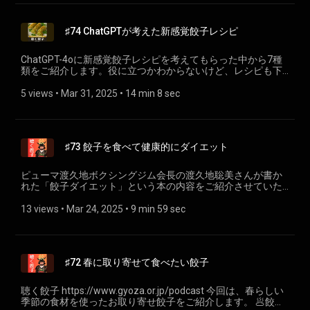
https://www.gyoza.or.jp/
タム可能な炒飯、新技術の今川焼、廃棄ゼロのアセロラスム
ージー https://frozenfoodpress.com/2025/02/04/expo2025-
♯74 ChatGPTが考えた新感覚餃子レシピ
food-collection-presentation/ • 「大阪のれんめぐり～食と祭
EXPO～」に大阪王将が出店 https://www.eat-
and.jp/news/article.php?id=p2C5YD9P • 「AJINOMOTO
ChatGPT-4oに新感覚餃子レシピを考えてもらった中から7種
BRANDギョーザステーション」オープン
類をご紹介します。役に立つかわからないけど、レシピも下
https://prtimes.jp/main/html/rd/p/000000079.000027220.html
記します。ご参考ください。 1 アボカド×シュリンプ×パクチ
餃子に関することも関係ないことも、なんでもおたよりお待
ー餃子 コンセプト カリフォルニアロールのようなエスニック
5 views
 • 
Mar 31, 2025
 • 
14 min 8 sec
ちしております！ あと、各プラットフォームでのフォロー＆
＋洋風の要素を融合させ、爽やかな香りとコクを両立。 具材
高評価をいただけると嬉しいです！ 🥟聴く餃
• アボカド（潰しても、角切りにしてもOK） • 茹でた小エビ
子⁠https://www.gyoza.or.jp/podcast⁠ ---- 小野寺力 SNS各種
（エビは軽く刻むか潰して歯ごたえを残す） • パクチー（香
https://lit.link/chikara 一般社団法人焼き餃子協会
りが苦手な方は少なめ or 大葉でも代用可） • レモン汁、塩、
https://www.gyoza.or.jp/
♯73 餃子を食べて健康的にダイエット
コショウ 包み方・仕上げ • 基本の具材を混ぜ合わせ、皮で包
む • 焼くときはごま油やオリーブオイルを使い、軽く焦げ目
をつける • ディップソースとしてスイートチリソースやライ
ピューマ渡久地ボクシングジム会長の渡久地聡美さんが書か
ム＋塩を添えても美味 ポイント パクチーの分量を調整するこ
れた「餃子ダイエット」という本の内容をご紹介させていた
とで、エスニック度を好みに合わせられます。 2 キムチ×納豆
だきます。 🥟「餃子ダイエット」 Kindle版
×チーズ餃子 コンセプト 発酵食品トリオによる「クセ強」な
https://amzn.to/4cdxWmJ / 単行本 https://amzn.to/4kTcvuV
13 views
 • 
Mar 24, 2025
 • 
9 min 59 sec
組み合わせがクセになる一品。意外に合うと評判のキムチ＋
🥟「寺田さんちの健やか餃子」
納豆＋チーズを餃子に落とし込みます。 具材 • 納豆（付属の
https://www.teradasanchi.com/ 餃子に関するお悩みごと、な
タレを好みに合わせて加える） • キムチ（軽く刻む） • チーズ
んでもお送りください！ あと、各プラットフォームでのフォ
（とろけるタイプ） • ごま油、塩少々 包み方・仕上げ • 具材
ロー＆高評価をいただけると嬉しいです！ 聴く餃
を混ぜたら、皮に包んで焼くだけ • 中火でじっくり焼き、焦
♯72 春に取り寄せて食べたい餃子
子⁠https://www.gyoza.or.jp/podcast⁠ ---- 小野寺力 SNS各種
げ目をつけると香ばしさUP • 仕上げにゴマやネギをトッピン
https://lit.link/chikara 一般社団法人焼き餃子協会
グしてもよい ポイント 味が濃いのでタレなしでも十分美味。
https://www.gyoza.or.jp/
聴く餃子 https://www.gyoza.or.jp/podcast 今回は、春らしい
発酵食品同士が旨味を出し合い、ビールとの相性も抜群で
季節の食材を使ったお取り寄せ餃子をご紹介します。 🥟餃子
す。 3 たこ焼き風餃子 コンセプト 大阪名物「たこ焼き」の要