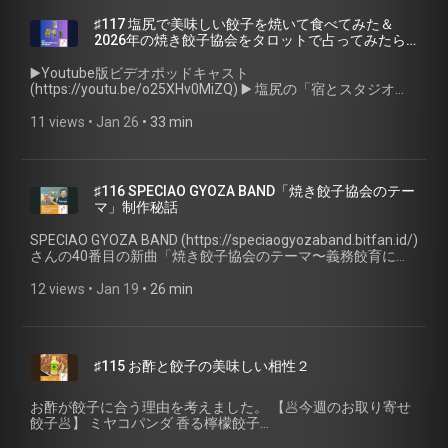
た！ 【🥟今週の出演餃子🥟】 🥟美勢餃子
twitter） (https://x.com/ch1cala) / Instagram
https://prtimes.jp/main/html/rd/p/000001006.000010329.html
(https://www.misegyoza-shop.jp/) 🥟ひさりな食堂
(https://www.instagram.com/ch1cala/) / Threads
♯117 塩尻で美味しい餃子を焼いて食べてみた＆
🥟⁠大阪王将⁠ https://www.osaka-ohsho.com/ 💧⁠J-オイルミルズ
(https://www.hisarina.com/) 【🎙️ご紹介ポッドキャスト番組
(https://www.threads.com/@ch1cala) 一般社団法人焼き餃子
2026年の焼き餃子協会をタロットで占ってみたら
さんの「スマートグリーンパック®️」⁠ https://www.j-
🎙️】 🎙️ローカルナイトニッポン(https://www.kasaneru.jp/app-
協会 (https://www.gyoza.or.jp/) #愛と狂気のマーケット #狂
衝撃の結果が・・・
oil.com/sp/kami/ 【🥟今週のお取り寄せ餃子🥟】 🥟⁠PAIRON⁠
landing-page) 🎙️建設の知らない世界 - 聴くから始まるまちづ
愛餃子ランド #ラフォーレ原宿 #肉汁餃子のダンダダン #ミ
▶️Youtube版ビデオポッドキャスト
https://pairon.net/ 🥟⁠CAMPFIRE 曙橋PAIRONで“唯一無二の餃
くり (https://x.com/taaakaaapodcast/status/...) 📮 番組ホー
ッちゃん餃子 #PAIRON #餃子家龍 #SAPPORO餃子製造所 #
(https://youtu.be/o25XHv0MiZQ) ▶️ 塩尻の「宿とスタジオ
子”を未来へ！⁠ https://camp-fire.jp/projects/910526/view 📮
ムページ・ご感想 📮 番組へのご感想は、特設ページのフォー
大阪王将 #Jオイルミルズ #餃子計画 #SPECIAOGYOZABAND
KICHI」 (https://kichideasobo.jp/) にて、ポッドキャストの学
番組ホームページ・ご感想 📮 番組へのご感想は、特設ページ
ムまたはSNSからお願いします！ 聴く餃子 オフィシャルサイ
#聴く餃子 #焼き餃子協会 #ポッドキャスト #お取り寄せ餃子
校 (https://podcastjp.com/knockxmedia/school/) 合宿中にビ
11 views
 • 
Jan 26
 • 
33 min
のフォームまたはSNSからお願いします！ ⁠聴く餃子 オフィシ
ト (https://gyoza.fm) 小野寺力 SNS X（旧twitter）
#餃子
デオポッドキャスト収録して編集してみました。 ご出演いた
ャルサイト⁠ https://gyoza.fm 小野寺力 SNS ⁠X（旧twitter）
(https://x.com/ch1cala) Instagram (
だいたユアサさん (https://x.com/09show) とタカさん
https://x.com/ch1cala⁠ / ⁠Instagram
https://www.instagram.com/ch1cala/ ) Threads
(https://x.com/taaakaaapodcast) 、ありがとうございまし
https://www.instagram.com/ch1cala/⁠ / ⁠Threads⁠
(https://www.threads.com/@ch1cala) 一般社団法人焼き餃子
た！ 【🥟今週の出演餃子🥟】 🥟美勢餃子
https://www.threads.com/@ch1cala ⁠一般社団法人焼き餃子協
♯116 SPECIAO GYOZA BAND「焼き餃子協会のテー
協会 (https://www.gyoza.or.jp/) #長野県 #塩尻市 #宿とスタ
(https://www.misegyoza-shop.jp/) 🥟ひさりな食堂
会⁠ https://www.gyoza.or.jp/ #愛と狂気のマーケット #狂愛餃
マ」制作秘話
ジオKICHI #ポッドキャストの学校 #聴く餃子 #焼き餃子協会
(https://www.hisarina.com/) 【🎙️ご紹介ポッドキャスト番組
子ランド #ラフォーレ原宿 #肉汁餃子のダンダダン #ミッち
#ポッドキャスト #お取り寄せ餃子
🎙️】 🎙️ローカルナイトニッポン 🎙️建設の知らない世界 - 聴くか
ゃん餃子 #PAIRON #餃子家龍 #SAPPORO餃子製造所 #大阪
SPECIAO GYOZA BAND (https://speciaogyozaband.bitfan.id/)
ら始まるまちづくり
王将 #Jオイルミルズ #餃子計画 #SPECIAOGYOZABAND #聴
さんの40番目の新曲「焼き餃子協会のテーマ〜義務餃育にな
(https://x.com/taaakaaapodcast/status/2011655606374187446)
く餃子 #焼き餃子協会 #ポッドキャスト #お取り寄せ餃子 #餃
る日まで〜」のMV (https://youtu.be/VfAcPKKsdlU) が公開さ
📮 番組ホームページ・ご感想 📮 番組へのご感想は、特設ペー
子
れました！ この楽曲・映像の制作裏話を、SPECIAO GYOZA
12 views
 • 
Jan 19
 • 
26 min
ジのフォームまたはSNSからお願いします！ 聴く餃子 オフィ
BANDさんのライブでお話しさせていただいた音源を、ここで
シャルサイト (https://gyoza.fm) 小野寺力 SNS X（旧
共有させていただきます。 なお、ライブ映像はツイキャスで
twitter） (https://x.com/ch1cala) / Instagram
アーカイブ配信
(https://www.instagram.com/ch1cala/) / Threads
(https://premier.twitcasting.tv/isaviewtiful/shopcart/411283)
(https://www.threads.com/@ch1cala) 一般社団法人焼き餃子
♯115 お酢と餃子の美味しい相性２
されておりますので、ぜひこちらも合わせてご覧ください。
協会 (https://www.gyoza.or.jp/) #長野県 #塩尻市 #宿とスタ
ライブでも、焼き餃子協会のテーマは演奏されています。
ジオKICHI #ポッドキャストの学校 #聴く餃子 #焼き餃子協会
【🥟今週のお取り寄せ餃子🥟】 餃子製作直売所 餃子王
お酢が餃子に合う理由を考えました。 【🥟今週のお取り寄せ
#ポッドキャスト #お取り寄せ餃子
King (https://musoufoods.base.ec/) 📮 番組ホームページ・ご
餃子🥟】 ミヤコパンダ 香る檸檬餃子
感想 📮 番組へのご感想は、特設ページのフォームまたはSNS
(https://miyakopanda.thebase.in/) 【👀参考サイト👀】 •