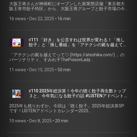
(https://gyoza.fm) 小野寺力 SNS X（旧twitter）
大阪王将さんが神保町にオープンした新業態店舗「東京都大
ームページ・ご感想 📮 番組へのご感想は、特設ページのフォ
(https://x.com/ch1cala) / Instagram
阪王将市餃子特区」から、大阪王将グループと餃子市場の今
ームまたはSNSからお願いします！ 聴く餃子 オフィシャルサ
(https://www.instagram.com/ch1cala/) / Threads
後を推察します。 【🥟 今週のお取り寄せ餃子 🥟】 SAPPORO
イト (https://gyoza.fm) 小野寺力 SNS X（旧twitter）
(https://www.threads.com/@ch1cala) 一般社団法人焼き餃子
餃子製造所 (https://sapporo-gyoza.jp/) （北海道札幌市）
16 views
 • 
Dec 22, 2025
 • 
16 min
(https://x.com/ch1cala) / Instagram
協会 https://www.gyoza.or.jp/ #聴く餃子 #焼き餃子協会 #ポ
【🥟 エピソード中に登場したお店 🥟】 • 大阪王将
(https://www.instagram.com/ch1cala/) / Threads
ッドキャスト #お取り寄せ餃子
(https://www.osaka-ohsho.com/) • イートアンドホールディ
(https://www.threads.com/@ch1cala) 一般社団法人焼き餃子
ングス ブランド一覧 (https://www.eat-and.jp/brand/) • 三幸
協会 https://www.gyoza.or.jp/ #聴く餃子 #焼き餃子協会 #ポ
園 (https://www.sansou-gr.co.jp/gyoza-sankouen/) • ぎょうざ
ッドキャスト #お取り寄せ餃子
♯111 「好き」を公言すれば世界が変わる！「推し
屋たかく (https://www.instagram.com/gyoza_do/) • 餃子の肉
餃子」と「推し番組」を「アテクシの屍を越えてっ
太郎 (https://x.com/gyoza_nikutarou) 【👀注目サイト👀】 •
て♡」のすみれ子ThePoisonLadyさんと語ります #
アテクシの屍を越えてって♡ Webサイト
アテしか #ポッドキャストアワード
「アテクシの屍を越えてって♡ (https://ateshika.com/) 」の
(https://ateshika.com/) • ジャパンポッドキャストアワード
パーソナリティ、すみれ子ThePoisonLady
(https://www.japanpodcastawards.com/) • 【非公式】アテし
(https://x.com/ateshika555) さんをゲストに、今年の活動を
か🎙️💜ファンアカウント (https://x.com/teamateshik_s2) 📮 番
振り返ってみました。 【🥟 今週のお取り寄せ餃子 🥟】 プレ
11 views
 • 
Dec 15, 2025
 • 
50 min
組ホームページ・ご感想 📮 番組へのご感想は、特設ページの
コデリカ（丸上食品）公式オンラインショップ
フォームまたはSNSからお願いします！ 聴く餃子 オフィシャ
(https://www.precodelica-shop.jp/) ジャンボ餃子（東京都
ルサイト (https://gyoza.fm) 小野寺力 SNS X（旧twitter）
足立区） 【🥟 エピソード中に登場した餃子 🥟】 • ぎょうざの
(https://x.com/ch1cala) / Instagram
丸岡 (https://www.gyo-za.co.jp/) （宮崎県） • 餃子の馬渡
♯110 2025年総決算！今年の聴く餃子再生数トップ
(https://www.instagram.com/ch1cala/) / Threads
(https://mawatari.net/) （宮崎県） • 餃子屋はまだ
３と、今年気になる餃子の話 #LISTENアドベント
(https://www.threads.com/@ch1cala) 一般社団法人焼き餃子
(https://gyozaya-hamada.shop/) （滋賀県） • Liu's Gyoza
カレンダー2025 #餃子アドベントカレンダー2025
協会 https://www.gyoza.or.jp/ #聴く餃子 #焼き餃子協会 #ポ
(https://liusgyoza.stores.jp/) （東京都） • コクうま味噌餃子
2025年も残りわずか。今回は「聴く餃子」2025年総決算SP
ッドキャスト #お取り寄せ餃子 #大阪王将 #イートアンド # #
(https://www.ffa.ajinomoto.com/products/detail/id/445)
です！LISTENアドベントカレンダー2025
アテしか #今絶対に聴くべきポッドキャスト #ポッドキャス
（味の素冷凍食品） 【👀注目サイト👀】 • アテクシの屍を越
(https://listen.style/event/42) と餃子アドベントカレンダー
トアワード #第7回JAPANPODCASTAWARDS
えてって♡ Webサイト (https://ateshika.com/) • ジャパンポッ
2025に参加しています。 今年聴く餃子再生数TOP3の発表
10 views
 • 
Dec 8, 2025
 • 
20 min
ドキャストアワード
や、ポッドキャスト界隈で話題になった餃子トークを振り返
(https://www.japanpodcastawards.com/) • 【非公式】アテし
ります。 【🥟 今週のお取り寄せ餃子 🥟】 彪 Madara
か🎙️💜ファンアカウント (https://x.com/teamateshik_s2) 📮 番
(https://madara-lab.com/) （栃木県宇都宮市）※12月26日閉