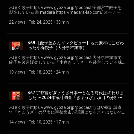
種https://lit.link/chikara 🥟 一般社団法人焼き餃子協会
スープを作って“スープ餃子”として楽しむのもアリ。 6 トロピ
飯塚幹夫さん【インタビュー】
https://www.gyoza.or.jp/
カル：パイナップル×ハム×甘辛ソース餃子 コンセプト ピザで
🥟聴く餃子https://www.gyoza.or.jp/podcast 宇都宮で餃子を
人気の“ハワイアン”を餃子に転用。甘酸っぱいパイナップルと
製造している 彪 madara https://madara-lab.com/ オーナー飯
塩気のあるハムの組み合わせ。 具材 • パイナップル（缶詰ま
塚幹夫さんに、餃子屋さんを始めるきっかけや、どのような
たは生、みじん切り） • ハムまたはベーコン（みじん切り） •
思いで餃子を作っているのかを伺いました。 【関連リンク】
22 views
 • 
Feb 24, 2025
 • 
38 min
チーズ（お好みで） • ケチャップや焼肉のタレ少々（甘辛味
餃子屋 はまだ https://gyozaya-hamada.shop/ 妙和亭
付け） 包み方・仕上げ • 具材を全て混ぜ合わせ、餃子の皮で
https://yokohama-gyoza.com/ 和の中
包む。 • 焼くもよし、揚げるとさらにおつまみ感が増す。 • 仕
https://www.instagram.com/wanonaka/ ポッドキャストを紹
上げにパセリや粉チーズをかけても良い。 ポイント パイナッ
介するだけ #20 オススメしたい！今熱いPodcast達はこ
♯68 【餃子屋さんインタビュー】地元素材にこだわ
プルは水分が多いので、水気をしっかり切っておくと生地が
れ！（2025年2月版） ～聴く餃子はテストステロンさ
った小春餃子（大分県杵築市）
べたつかず包みやすいです。甘酸っぱさがクセになる味わ
ん？〜（カツミとそうまとダイチ）
い。 7 南国スイーツ：マンゴー×ココナッツミルク×タピオカ
https://open.spotify.com/episode/1568d0F0NJGmnPbzSQdin2?
🥟聴く餃子https://www.gyoza.or.jp/podcast 大分県杵築市で
餃子 コンセプト 東南アジアのデザート風味を餃子に詰め込
si=5kPnGPSvQSC4AD7X4ndYjQ ---- 🥟 小野寺力 SNS各種
餃子を製造販売している「小春ぎょうざ」を経営している株
む。もちもち感や甘みを活かして、冷やしても美味しいスイ
https://lit.link/chikara 🥟 一般社団法人焼き餃子協会
式会社SASUKE・スタイル 代表取締役の松垣 敬祐さん
ーツ餃子。 具材 • マンゴー（生 or 冷凍を解凍して刻む） • コ
https://www.gyoza.or.jp/
に、餃子屋さんを始めたきっかけや苦労しているところを伺
10 views
 • 
Feb 18, 2025
 • 
24 min
コナッツミルク（練乳や砂糖を少量混ぜて甘味を調整） • タ
いました。 小春餃子 https://www.koharu-gyoza.com/ 食楽酒
ピオカ（小粒のものを茹でておく／省略可） 包み方・仕上げ
房 遊 ゆとり https://www.instagram.com/yutori_kitsuki_/ 大
• マンゴーとココナッツミルク、タピオカを混ぜ合わせる。 •
丸松坂屋 小春ぎょうざの彩り豊かなよくばりごちそうぎょう
皮で包んで蒸す or 揚げる。揚げる場合は温かいままでOK、蒸
ざＢＯＸ https://www.daimaru-matsuzakaya.jp/Item?
す場合は冷やしてスイーツ感を楽しむのもアリ。 • 仕上げに
♯67 宇都宮がぎょうざ日本一となる時代は終わりま
prod=24A030797 湖月
ココナッツフレークを振ると香ばしさがプラス。 ポイント 温
した 〜2024年家計調査「ぎょうざ」項目の分析〜
https://tabelog.com/oita/A4402/A440202/44000056/ 大野食
かいままだとトロピカルな甘み、冷やすともちもち＆ヒンヤ
品 https://tabelog.com/oita/A4401/A440101/44009769/
リ感が際立つ不思議なデザート餃子。好みでハチミツや黒蜜
🥟聴く餃子https://www.gyoza.or.jp/podcast もはや家計調査
日々ぎょうざ https://gyozadays.com/ 限界突破 （webサイ
をかけても美味。 AIに関するポッドキャスト番組 AI未来話
で「ぎょうざ」の発表に宇都宮市が話題になることはないで
ト、SNSありませんでした） ---- 🥟 小野寺力 SNS各種
https://x.com/ai_miraitalk 耳で学ぶAI
しょう。その理由をお話ししてます。異論・反論、大歓迎で
https://lit.link/chikara 🥟 一般社団法人焼き餃子協会
https://x.com/robothink_jp ポッドキャストスターアワード 盛
す。 なお、宇都宮が「餃子産業で日本一」の街であることは
14 views
 • 
Feb 10, 2025
 • 
17 min
https://www.gyoza.or.jp/
り上げ隊プレイリスト
疑いようがないと思います。 以下の記事も合わせてご覧くだ
https://open.spotify.com/playlist/6mA4zloeX1XoKIVEZ9rt6w
さい note 【速報】2024年家計調査「ぎょうざ」支出金額・