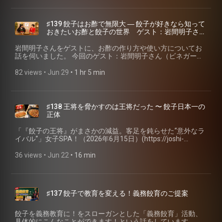
http://www.yamada-gyoza.com/ ■SAPPORO餃子製造所 製
♯88 JAPAN餃子大賞 個性派餃子部門 (https://gyoza.fm/88)
ル」
ンNaの用途は公式注記より引用：「牛乳に含まれるたん白質
utm_source=invitation&utm_medium=link_copy&utm_campaign=d
造・販売：株式会社ナインブロック（イートアンドHDグルー
【京王線の豆知識】 1913年（大正2年）4月15日、京王電気
(https://open.spotify.com/playlist/0au9Y6lAZqOXTNouWkm26q?
から作られており、油をひかずに焼けるように使用していま
📮 番組ホームページ・ご感想 📮 番組へのご感想は、Xや
プ） ※イートアンドホールディングスは焼き餃子協会 法人賛
軌道が笹塚〜調布間で開業。国領駅・代田橋駅はこの開業日
si=1fIzmUKtS3CaIheRF22TWg) ・科学系ポッドキャストの日
す」— 味の素冷凍食品「ギョーザ」商品ページ
Threadsでハッシュタグ「聴く餃子」で教えてください！ 聴
♯139 餃子はお酢で無限大 ― 餃子が好きなら知って
助会員 https://sapporo-gyoza.com/ 夏限定「超大粒もろこし
からある駅：京王電鉄 会社沿革
とは？(https://scien-talk.com/science_podcast/) 🥟今週のお
(https://www.ffa.ajinomoto.com/products/detail/id/293)。野
く餃子 特設サイト (⁠https://gyoza.fm/⁠) 小野寺力 SNS X（旧
おきたいお酢と餃子の世界 ゲスト：岩間明子さん
餃子」プレスリリース
(https://www.keio.co.jp/company/corporate/history/) 幡ヶ谷
取り寄せ餃子🥟 ウミオス「赤坂璃宮の餃子」
菜が先頭（重量順）・鶏肉やたまねぎ入り・アレルゲン「乳
twitter） (⁠https://x.com/ch1cala⁠) / Instagram
（ビネガー・発酵料理研究家）
https://prtimes.jp/main/html/rd/p/000001059.000010329.html
駅は1978年の複々線化で京王新線側ホームに移設され、京王
(https://www.market.umios.com/products/60026) 📖概要欄
成分」も同ページで確認 - 大阪王将「羽根つき餃子」の原材
(⁠https://www.instagram.com/ch1cala/⁠) / Threads
岩間明子さんをゲストに、お酢の作り方や使い方についてお
■ぎょうざとカレーの店 みよしの 製造・販売：株式会社テン
新線の電車のみ停車：幡ヶ谷駅 - Wikipedia
用・出典（脚注） 【餡のお酒：共蒸発・香り付け・マスキン
料（カゼインNa不使用・皮にホエイパウダー）：イートアン
(⁠https://www.threads.com/@ch1cala⁠) note 質問箱
話を伺いました。 今回のゲスト：岩間明子さん（ビネガー・
フードサービス https://miyoshino-sapporo.jp/ みよしのヒス
(https://ja.wikipedia.org/wiki/%E5%B9%A1%E3%83%B6%E8%B
グについて】 - 料理酒・紹興酒による臭み消し（共蒸発・中
ドフーズ公式商品ページ (https://www.eat-
(https://note.com/qa/ch1cala) 一般社団法人焼き餃子協会
発酵料理研究家） ビネガー・発酵料理研究家／酢醸造所サポ
トリー https://miyoshino-sapporo.jp/kodawari/ ▼今回は紹介
京王線のレール幅1372mmは路面電車由来の「馬車軌間」。
和・マスキング）の解説：日の出みりん「料理酒コラム」、
and.jp/foods/products/242.html) - 「原材料は使用量の多い
(⁠https://www.gyoza.or.jp/⁠) #科学系ポッドキャストの日 #水
ーター。歯科衛生士として働きながら料理を学ぶ中でお酢の
82 views
 • 
Jun 29
 • 
1 hr 5 min
しきれなかった北海道の餃子 ■室蘭製麺「どさんこもち・プ
現役の普通鉄道では京王と都営新宿線だけ：鉄道コム
職人醤油ほか調味料メーカー各社の解説より - 料理酒に含ま
順に表示」：食品表示基準の一般ルール - 羽根つき餃子の特
#NFRSラジオ #聴く餃子 #焼き餃子協会 #ポッドキャスト
魅力に目覚め、全国のお酢蔵を訪ね歩く「お酢旅」をスター
リタコ餃子」（むろめん） http://muromen.com/ ■まさご
(https://www.tetsudo.com/column/927/) 「京王」の社名は
れるアミノ酸が煮込み肉の風味形成に寄与しうること：Han
許（羽根の素を生のまま凍らせる方式）：味の素
#podcast #餃子
ト。東京農業大学応用生物科学部醸造科学科調味食品科学研
（浦河町） 日高山脈の素材をはじめ、北海道の食材にこだわ
東「京」と八「王」子から一字ずつ 代田橋の駅名は、玉川上
D, Zhang CH, Fauconnier ML.「Effect of Seasoning Addition
JP6683215B2
究室の研究生になるなどして知識を深める。テレビ番組など
った餃子。 https://urakawa-gyoza.com/ ■青空餃子店 大きめ
水に架かっていた橋「代田橋」に由来 🥟 焼き餃子協会 個人賛
on Volatile Composition and Sensory Properties of Stewed
(https://patents.google.com/patent/JP6683215B2/ja) - 羽根
各メディア出演や講演・セミナーでお酢や酢酸菌への偏愛、
で素材の味が力強く、皮には北海道産小麦を使用。
助会員 入会検定 (https://www.gyoza.or.jp/entry/personal) 💬
♯138 王将を脅かすのは王将だった 〜 餃子日本一の
Pork」Foods, 2021, 10(1):83. DOI:10.3390/foods10010083 /
つき餃子の特許（米粉の衣を一度加熱してから凍らせる方
レシピを積極的に発信中。 著書：「お酢推すレシピ」（主婦
https://aozoragyouza.com/ ■北の匠（帯広市） 工場と直売所
オープンチャット「焼き餃子研究会」
正体
PubMed:33406625 / PMC7824141（中国農業科学院・リエー
式）：イートアンド JP6283455B1
の友社）(https://amzn.to/4wh9dGU) ホームページ
を構え、通販でも北海道産食材を使った餃子を販売。
(https://line.me/ti/g2/sQWYC9_NEW55fvol4FRzZFGihIhboGeYPjIB
ジュ大学） - メイラード反応など、肉の加熱による香気生成
(https://patents.google.com/patent/JP6283455B1/ja) - カゼ
(https://vinegarlabo.my.canva.site/)
https://kitanotakumi.jp/ ■佃善「じゃが豚」 北海道産ジャガイ
utm_source=invitation&utm_medium=link_copy&utm_campaign=
「『餃子の王将』がまさかの減益。客足を鈍らせた“意外なラ
の一般的メカニズム（食品科学の定番知見）：Formation and
インNaを含む羽根用バッターの実施例が載っている特許：味
X(https://x.com/vinegarlabo)
モを使った、厚めでぷるんとした皮が特徴。ジャンボ餃子も
📮 番組ホームページ・ご感想 📮 番組へのご感想は、Xや
イバル”」女子SPA！（2026年6月15日）(https://joshi-
Analysis of Volatile and Odor Compounds in Meat — A
の素 JP7767926B2
Instagram(https://www.instagram.com/akikonoosu/)
人気です。 https://tsukuzen.co.jp/ ■なかよし餃子 エリザベス
Threadsでハッシュタグ「聴く餃子」で教えてください！ 聴
spa.jp/1418250)という記事を見てもの申します。 🥟今週のお
Review, Molecules 2022（PMC9572956） - マスキング（大豆
(https://patents.google.com/patent/JP7767926B2/ja) -
note(https://note.com/vinegarlabo2020) 🥟今週のお取り寄せ
（すすきの） https://www.elizabethgyoza.com/ 北海道に
く餃子 特設サイト (https://gyoza.fm/) 小野寺力 SNS X（旧
取り寄せ餃子🥟 - 大阪王将公式(https://o-
36 views
 • 
Jun 22
 • 
16 min
タンパクの豆臭さ低減にアルコール処理が使われる点）：植
Google Patents (https://patents.google.com/) で「冷凍餃
餃子🥟 赤坂珉珉(https://akasaka-minmin.jp/shopping.html)
は、このほかにも人気の餃子店が数多くあります。飲食店の
twitter） (https://x.com/ch1cala) / Instagram
ohsho.jp/products/gyoza/) 📖参考資料 - 京都王将＝王将フー
物性タンパクのオフフレーバー低減に関する食品科学の知見
子」と検索すると、どなたでも無料で読めます 【探究その
📖参考リンク 【日本橋高島屋】酷暑を乗り切る！伝統酢の力
北海道餃子についても、また別の機会にご紹介します。 ▼十
(https://www.instagram.com/ch1cala/) / Threads
ドサービスの決算 売上+5.2%・営業利益▲4.5%・経常利益・
より 【皮のエタノール（酒精）について】 - 市販餃子の皮に
四：ペアリング】 - 餃子の五味分類（主材料＝甘・薬味＝
を食卓に！全国の“酢酸菌にごり酢”が日本橋に集結。『全国の
勝餃子フェスタ2026 開催日：2026年7月17日（金）〜19日
(https://www.threads.com/@ch1cala) 一般社団法人焼き餃子
原価率上昇・賃上げ率8.2%・大卒初任給30万円・ぎょうざ倶
酒精（エタノール）が日持ち向上・静菌目的で使われるこ
辛、足りないのは酸味と苦味）：♯83 五味で餃子の味を理解
蔵元が守り継ぐ 酢酸菌にごり酢で「酷暑を乗り切る」』開
（日） https://fujimaru-
協会 (https://www.gyoza.or.jp/) #今日は旅の話 #夏のおすす
楽部会員132万人・49カ月連続最高・既存店+4.4%（前年8%
と：モランボン「餃子の皮」商品情報ほか市販品の原材料表
する (https://gyoza.fm/83) - 酸味側のこれまでの探究：♯31
催！
park.com/event/%E3%80%907%E6%9C%8817%E6%97%A519
めスポット #JAPAN餃子大賞 #京王線 #聴く餃子 #焼き餃子
♯137 餃子で教育を変える！義務餃育のご提案
台）・連結売上1,168億円 王将フードサービス「2026年3月期
示より - エタノール添加が小麦生地・麺の日持ちを伸ばすこ
お酢と餃子は美味しい相性 (https://gyoza.fm/31) / ♯115 お酢
(https://prtimes.jp/main/html/rd/p/000001475.000069859.html)
▼関連する過去回 ■♯112 「東京都大阪王将市餃子特区」から
協会 #ポッドキャスト #podcast #餃子
決算短信〔日本基準〕（連結）」（2026年5月15日）
と（微生物抑制・保存中の変色抑制）の参考：Food
と餃子の美味しい相性2 (https://gyoza.fm/115) / ♯139 お酢と
発酵デパートメント(https://hakko-department.com/) アラサ
見る餃子トレンドと大阪王将のこれから SAPPORO餃子製造
(https://ir.ohsho.co.jp/ir/library/results.html) 王将フードサー
Chemistry,
餃子の世界 (https://gyoza.fm/139) / ♯132 餃子とヨーグルト
餃子を義務教育に！をスローガンとした「義務餃育」活動、
ー同期のみなまでいうと「#46 MBTIの心理機能ってなんな
所について触れた回です。 https://gyoza.fm/112 ■♯107 ニッ
ビス IR「業績の推移」（既存店売上伸率・5年推移）
2023（https://www.sciencedirect.com/science/article/abs/pii
(https://gyoza.fm/132) 🥟 焼き餃子協会 個人賛助会員 入会検
具体的にこんなことができます！という話をしています。 第