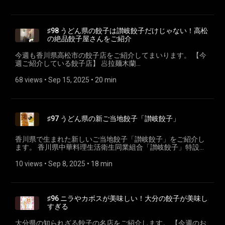
https://kinseifoods.co.jp/ 🥟Kou
⁠⁠gyoza.fm⁠ (https://gyoza.fm/) 餃子に関することも関係ないこ
https://www.gyozasenmonten-kou.jp/ 【今週のお取り寄せ餃
とも、なんでもおたよりお待ちしております！あと、各プラ
子】 🥟全開口笑 https://zenkai.jp/ 第２回ポッドキャストスタ
ットフォームでのフォロー＆率直なご評価やご感想をいただ
ーアワード https://podcastar.jp/podcaststaraward リスナー
けると嬉しいです！ ---- 小野寺力 SNS X
♯98 うどん県の餃子は讃岐餃子だけじゃない！高松
投票は9月30日まで！おひとり様1番組 1回のみ投票可能で
https://x.com/ch1cala Instagram
の絶品餃子屋さんをご紹介
す。 ふるさとチョイスGCF「”宮崎餃子を食べて応援！” 餃子
https://www.instagram.com/ch1cala/ Threads
のまち高鍋町が食を通じて子どもの成長につなげる義務”餃”育
https://www.threads.com/@ch1cala 一般社団法人焼き餃子協
今週も香川県高松市の餃子店をご紹介してまいります。 【今
を推進中！【宮崎県高鍋町】」 https://www.furusato-
会 https://www.gyoza.or.jp/
週ご紹介している餃子店】 🥟拉麺木蘭
tax.jp/gcf/4123 餃子のまち高鍋 冷凍餃子 食べ比べセット
https://share.google/Z96ZNEwP10r5B4fsz 🥟包トラトラ
https://www.furusato-
https://share.google/P2SgR53Y1cUbiseEK 🥟ぎょうざ屋
68 views
 • 
Sep 15, 2025
 • 
20 min
tax.jp/product/detail/45401/6196468/34 🥟聴く餃子特設ペ
https://gyozaya.jp/ 🥟ギョーザベース
ージ ⁠⁠gyoza.fm⁠ (https://gyoza.fm/) 餃子に関することも関係
https://share.google/0ooo8qKU8a66vdEJV 🥟餃子 寺岡
ないことも、なんでもおたよりお待ちしております！あと、
http://teraokagyo-za.com/ 【今週のお取り寄せ餃子】 🥟たれ
各プラットフォームでのフォロー＆率直なご評価やご感想を
屋 クロワッサン餃子 https://tareya.jp/ 第２回ポッドキャスト
いただけると嬉しいです！ ---- 小野寺力 SNS X
♯97 うどん県の新ご当地餃子「讃岐餃子」
スターアワード https://podcastar.jp/podcaststaraward リス
https://x.com/ch1cala Instagram
ナー投票は9月30日まで！おひとり様1番組 1回のみ投票可能
https://www.instagram.com/ch1cala/ Threads
です。 🥟聴く餃子特設ページ ⁠⁠gyoza.fm⁠ (https://gyoza.fm/)
香川県で生まれた新しいご当地餃子「讃岐餃子」をご紹介し
https://www.threads.com/@ch1cala 一般社団法人焼き餃子協
餃子に関することも関係ないことも、なんでもおたよりお待
ます。 香川県中華料理生活衛生同業組合「讃岐餃子」特設ペ
会 https://www.gyoza.or.jp/
ちしております！あと、各プラットフォームでのフォロー＆
ージ https://kagawa-ca.com/gyoza_cp/ 「かがわの食」
率直なご評価やご感想をいただけると嬉しいです！ ---- 小野
Happyプロジェクト実行委員会
10 views
 • 
Sep 8, 2025
 • 
18 min
寺力 SNS X https://x.com/ch1cala Instagram
https://www.kensanpin.org/umaimon/gyoza/ 讃岐うどんの
https://www.instagram.com/ch1cala/ Threads
定義 - 山下うどん https://yamashitaudon.shop/udon/ 「さぬ
https://www.threads.com/@ch1cala 一般社団法人焼き餃子協
きの夢」 https://www.kensanpin.org/product/crops/1063/
会 https://www.gyoza.or.jp/
「さぬき餃子グランプリin三豊・観音寺」参加店をご紹介
♯96 ニラやカボスが美味しい！大分の餃子が美味し
https://mitoyo-city.note.jp/n/n73bbd6b7b39b 【今週ご紹介し
すぎる
ている餃子店】 🥟中国料理 北京 ⁠⁠https://pekin.co.jp/⁠⁠ 🥟中國酒
家 https://tabelog.com/kagawa/A3701/A370101/37001660/
大分県の知られざる餃子の名店をご紹介します。 【今週のお