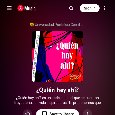
Sign in
Universidad Pontificia Comillas
¿Quién hay ahí?
¿Quién hay ahí? es un podcast en el que se cuentan
trayectorias de vida inspiradoras. Te proponemos que
escuches las historias de nuestros invitados e invitadas en
esta serie de entrevistas de la Universidad Pontificia
Save to library