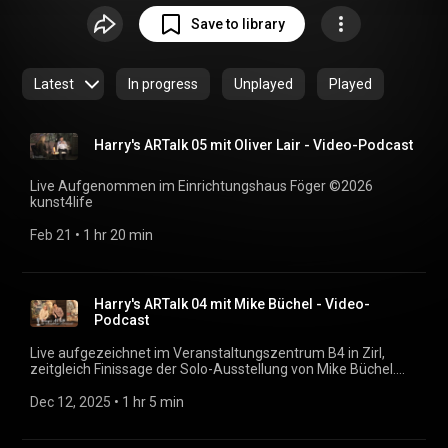
Nacherleben hier abrufbar bereit. Alle Termine und Infos
Save to library
unter
https://www.kunst4life.net/artalk/
Latest
In progress
Unplayed
Played
Harry's ARTalk 05 mit Oliver Lair - Video-Podcast
Live Aufgenommen im Einrichtungshaus Föger ©2026
kunst4life
Feb 21
 • 
1 hr 20 min
Harry's ARTalk 04 mit Mike Büchel - Video-
Podcast
Live aufgezeichnet im Veranstaltungszentrum B4 in Zirl,
zeitgleich Finissage der Solo-Ausstellung von Mike Büchel.
©2025 by kunst4life & Büchel
Dec 12, 2025
 • 
1 hr 5 min