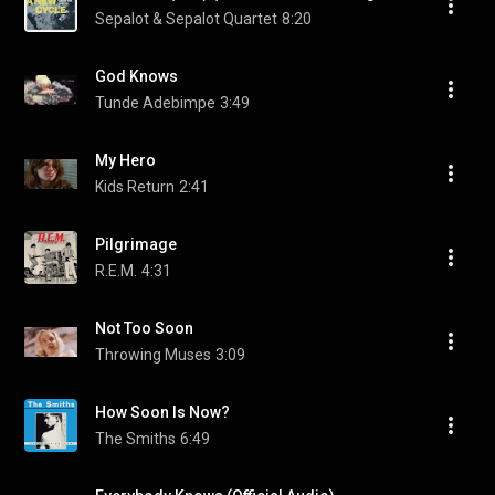
Sepalot & Sepalot Quartet
8:20
God Knows
Tunde Adebimpe
3:49
My Hero
Kids Return
2:41
Pilgrimage
R.E.M.
4:31
Not Too Soon
Throwing Muses
3:09
How Soon Is Now?
The Smiths
6:49