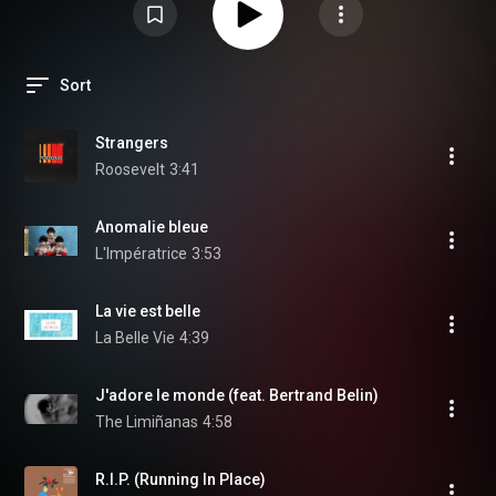
Sort
Strangers
Roosevelt
3:41
Anomalie bleue
L'Impératrice
3:53
La vie est belle
La Belle Vie
4:39
J'adore le monde (feat. Bertrand Belin)
The Limiñanas
4:58
R.I.P. (Running In Place)