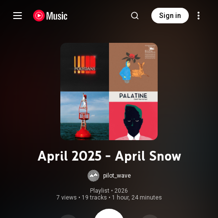
Sign in
April 2025 - April Snow
pilot_wave
Playlist
 • 
2026
7 views
•
19 tracks
•
1 hour, 24 minutes