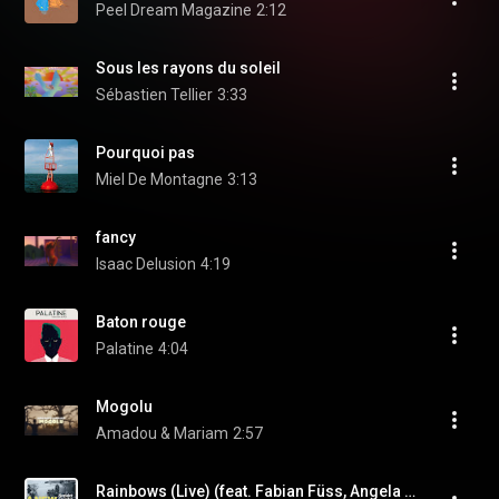
Peel Dream Magazine
2:12
Sous les rayons du soleil
Sébastien Tellier
3:33
Pourquoi pas
Miel De Montagne
3:13
fancy
Isaac Delusion
4:19
Baton rouge
Palatine
4:04
Mogolu
Amadou & Mariam
2:57
Rainbows (Live) (feat. Fabian Füss, Angela Aux & Matthias Lindermayr)