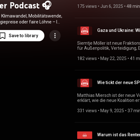
deutsche Wirtschaft wieder wac
er Podcast 🎧
auch alle davon profitieren. A
175 views
 • 
Jun 6, 2025
 • 
48 min
sinnvolle Maßnahmen dagegen - u
r Klimawandel, Mobilitätswende,
Schulklasse in Kamerun zu sitz
giepreise oder faire Löhne – In
odcast sprechen wir mit SPD-
Gaza und Ukraine: Wi
rn des Bundestages und SPD-
Save to library
en über all die Themen, die uns
Siemtje Möller ist neue Fraktio
Tag für Tag beschäftigen und
für Außenpolitik, Verteidigun
uch Sorgen bereiten. Wir stellen
Europa. In der "Lage der Fraktion
ren auch mal nach, erklären und
Ukraine, und erklärt, wie die SP
182 views
 • 
May 22, 2025
 • 
41 m
Bundeswehr gestärkt werden mus
h Antworten. 🙌 Und wenn
Deutschland übernehmen sollte 
nterna ausgequatscht werden,
 Lasst Euch das nicht entgehen
nd hört direkt rein! 🎧
Wie tickt der neue S
Matthias Miersch ist der neue V
erklärt, wie die neue Koalition 
angepackt werden müssen, wie 
man mit Visionen nicht zum Arzt
331 views
 • 
May 9, 2025
 • 
37 mi
Warum ist das Renten