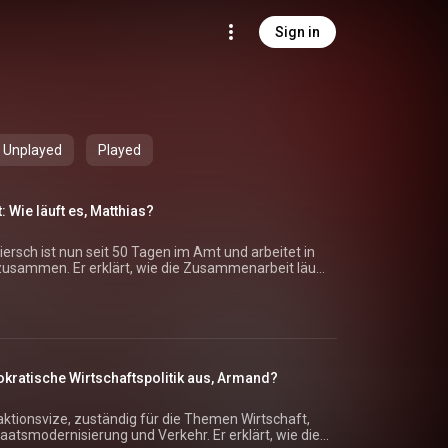
Sign in
Unplayed
Played
 Wie läuft es, Matthias?
ersch ist nun seit 50 Tagen im Amt und arbeitet in
 zusammen. Er erklärt, wie die Zusammenarbeit läuft
ten sind. Außerdem sagt er, was jetzt mit Blick auf
kratische Wirtschaftspolitik aus, Armand?
ktionsvize, zuständig für die Themen Wirtschaft,
taatsmodernisierung und Verkehr. Er erklärt, wie die