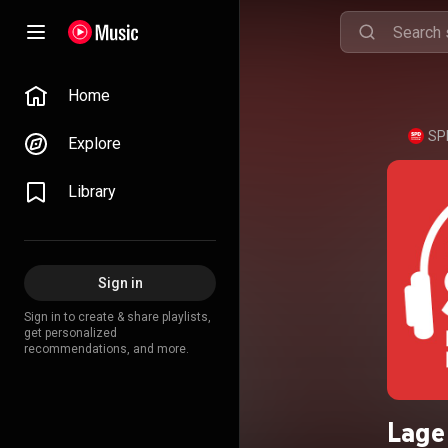
Home
SP
Explore
Library
Sign in
Sign in to create & share playlists,
get personalized
recommendations, and more.
Lage