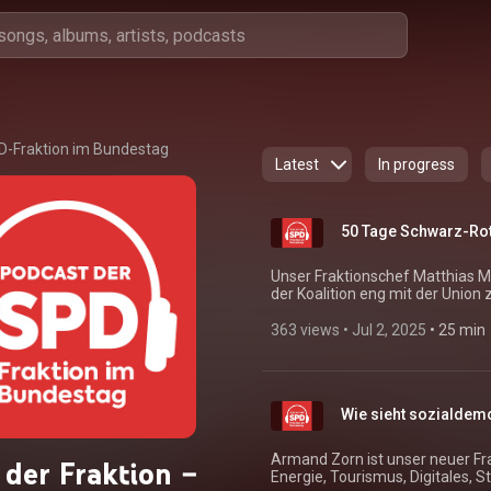
D-Fraktion im Bundestag
Latest
In progress
50 Tage Schwarz-Rot:
Unser Fraktionschef Matthias Mi
der Koalition eng mit der Union
und was seine nächsten Prioritä
ein AfD-Verbot passieren muss.
363 views
 • 
Jul 2, 2025
 • 
25 min
Wie sieht sozialdemo
Armand Zorn ist unser neuer Fra
 der Fraktion –
Energie, Tourismus, Digitales, S