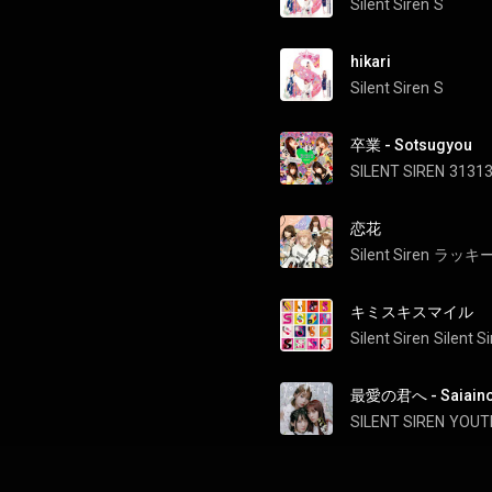
Silent Siren
S
hikari
Silent Siren
S
卒業 - Sotsugyou
SILENT SIREN
3131
恋花
Silent Siren
ラッキ
キミスキスマイル
Silent Siren
Silent S
最愛の君へ - Saiaino
SILENT SIREN
YOUT