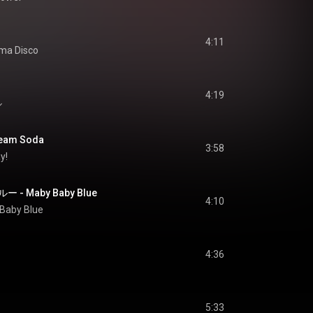
4:11
ama Disco
4:19
ル
am Soda
3:58
y!
 Maby Baby Blue
4:10
Baby Blue
4:36
5:33