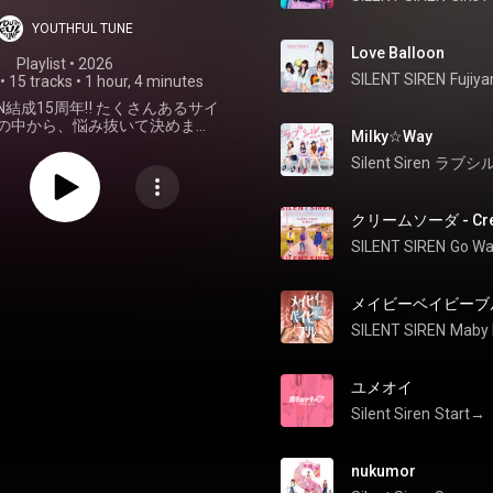
ング】Key. 黒
YOUTHFUL TUNE
香子 セレクト
Love Balloon
Playlist
 • 
2026
SILENT SIREN
Fujiy
•
15 tracks
•
1 hour, 4 minutes
IREN結成15周年‼ たくさんあるサイ
の中から、悩み抜いて決めまし
Milky☆Way
て、想いが実って、失って、立ち
てまた恋をする。 ときめきと切
Silent Siren
ラブシ
と悲しみ、どちらもあるからこそ
と共に巡る恋の旅へ。このプレイ
くときっとあなたも恋がしたくな
クリームソーダ - Cre
るはず♡
SILENT SIREN
Go Wa
メイビーベイビーブルー -
SILENT SIREN
Maby 
ユメオイ
Silent Siren
Start→
nukumor