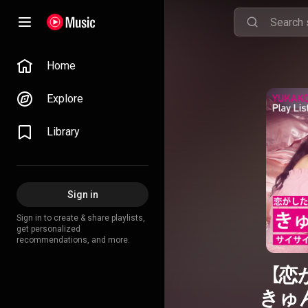
Home
Explore
Library
Sign in
Sign in to create & share playlists,
get personalized
recommendations, and more.
【恋
きゅ