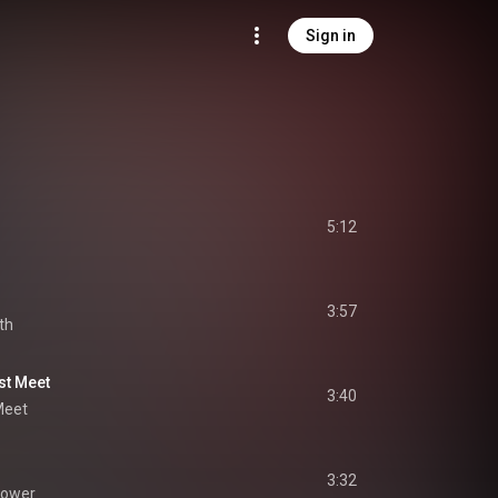
Sign in
5:12
3:57
th
 Meet
3:40
Meet
3:32
Power