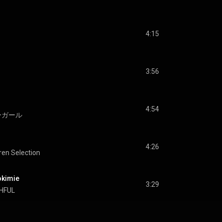
4:15
3:56
3
4:54
ーガール
4:26
iren Selection
kimie
3:29
HFUL