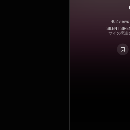
サイソ
坂優
402 views
SILENT S
サイの恋曲
た‼ 恋をし
直ってそし
なさ、喜び
恋。 季節
リストを聴