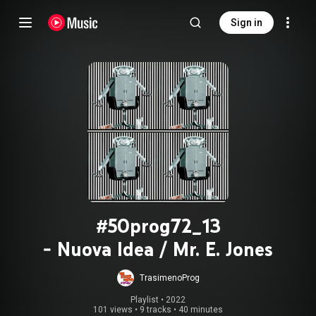
Sign in
#50prog72_13
- Nuova Idea / Mr. E. Jones
TrasimenoProg
Playlist
 • 
2022
101 views
•
9 tracks
•
40 minutes