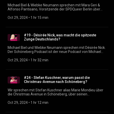
Tage immer hier im Feed. Rückmeldung, Fragen,
Michael Biel & Wiebke Neumann sprechen mit Mara Geri &
Themenvorschläge? podcast@dein-schöneberg.de
Alfonso Pantisano, Vorsitzende der SPDQueer Berlin über
(mailto:podcast@dein-sch%C3%B6neberg.de) Social Media
den IDAHOBIT, die Queere Woche und was es für politische
und Links: https://dein-schöneberg.de/podcast (https://xn--
Schritte geben muss. Der Schöneberg Podcast ist der neue
Oct 29, 2024
 • 
1 hr 15 min
dein-schneberg-2pb.de/podcast) Produzent: Justin Sudbrak
Podcast von Michael Biel & Wiebke Neumann. Neue Folgen
(https://sudbrak.eu/)
alle 14 Tage immer hier im Feed. Rückmeldung, Fragen,
Themenvorschläge? podcast@dein-schöneberg.de
(mailto:podcast@dein-sch%C3%B6neberg.de) Social Media
#19 - Désirée Nick, was macht die spitzeste
und Links: https://dein-schöneberg.de/podcast (https://xn--
Zunge Deutschlands?
dein-schneberg-2pb.de/podcast) Produzent: Justin Sudbrak
(https://sudbrak.eu)
Michael Biel und Wiebke Neumann sprechen mit Désirée Nick.
Der Schöneberg Podcast ist der neue Podcast von Michael
Biel & Wiebke Neumann. Neue Folgen alle 14 Tage immer hier
im Feed. Rückmeldung, Fragen, Themenvorschläge?
Oct 29, 2024
 • 
1 hr 32 min
podcast@dein-schöneberg.de (mailto:podcast@dein-
sch%C3%B6neberg.de) Social Media und Links: https://dein-
schöneberg.de/podcast (https://xn--dein-schneberg-
2pb.de/podcast) Produzent: Justin Sudbrak
#24 - Stefan Kuschner, warum passt die
(https://sudbrak.eu/)
Christmas-Avenue nach Schöneberg?
Wir sprechen mit Stefan Kuschner alias Marie Mondieu über
die Christmas Avenue in Schöneberg, über seinen
Werdegang als queerer Künstler und natürlich über das
Besondere an Schöneberg. Ein sehr persönliches Gespräch
Oct 29, 2024
 • 
1 hr 12 min
und viel Wissenswertes über den größten und buntesten
LGBTIQA Weihnachtsmarkt Deutschlands. Die Christmas