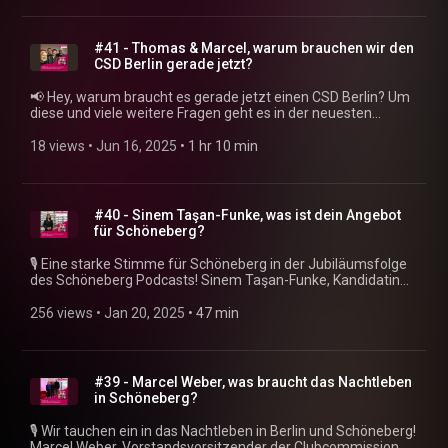
Angebote im Kiez? Wir sprechen unter anderem über die
Paul-Gerhardt-Kirche und ihre Geschichte, den Friedhof und
besondere Gräber, den Sozialen Donnerstag und den
#41 - Thomas & Marcel, warum brauchen wir den
November Rainbow. Du findest alles zum Podcast, alte Folgen
CSD Berlin gerade jetzt?
und unsere Lieblingsorte auf https://podcast.dein-
schoeneberg.de/⁠ Produzent: Justin Sudbrak
📢 Hey, warum braucht es gerade jetzt einen CSD Berlin? Um
(https://sudbrak.eu)
diese und viele weitere Fragen geht es in der neuesten
Ausgabe des Schöneberg Podcasts. Thomas Hoffmann &
Marcel Voges aus dem Vorstand des Vereins im Gespräch mit
18 views
 • 
Jun 16, 2025
 • 
1 hr 10 min
Wiebke Neumann & Michael Biel ! Beste Einstimmung auf den
Berliner Pride Month. https://podcast.dein-schoeneberg.de/
Produzent: Justin Sudbrak
#40 - Sinem Taşan-Funke, was ist dein Angebot
für Schöneberg?
🎙️ Eine starke Stimme für Schöneberg in der Jubiläumsfolge
des Schöneberg Podcasts! Sinem Taşan-Funke, Kandidatin
der SPD in Tempelhof-Schöneberg zur Bundestagswahl, ist
Spezialgast in der 40. Folge des Schöneberg Podcasts mit
256 views
 • 
Jan 20, 2025
 • 
47 min
Wiebke und Micha. Wir sprechen darüber, was sie meint, wenn
sie “Mehr Geld für dich!” fordert, warum wir ein neues
Gewerbemietrecht brauchen und wie sich die
Schuldenbremse auf unseren Bezirk auswirkt. Zu Sinem:
#39 - Marcel Weber, was braucht das Nachtleben
https://sinem-tasan-funke.de https://podcast.dein-
in Schöneberg?
schoeneberg.de⁠
🎙️ Wir tauchen ein in das Nachtleben in Berlin und Schöneberg!
Marcel Weber, Vorstandsvorsitzender der Clubcommission