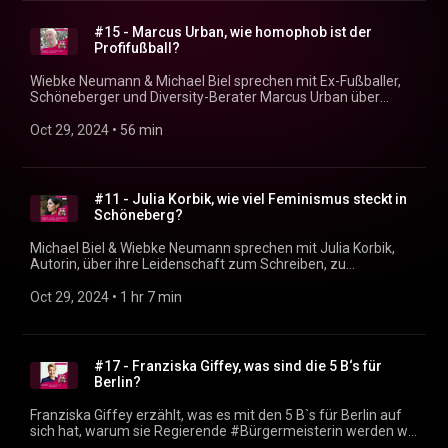
schöneberg.de) Social Media und Links: https://dein-
schöneberg.de/podcast Produzent: Justin Sudbrak
#15 - Marcus Urban, wie homophob ist der
(https://sudbrak.eu)
Profifußball?
Wiebke Neumann & Michael Biel sprechen mit Ex-Fußballer,
Schöneberger und Diversity-Berater Marcus Urban über
Homophobie im Profifußball. Es geht um seine eigenen
Erfahrungen als "Versteckspieler“, um Vielfalt in Sport und
Oct 29, 2024
 • 
56 min
Gesellschaft und natürlich um Schöneberg. Ein sehr
persönliches Gespräch. Reinhören lohnt sich – nicht nur für
Fußballfans. Der Schöneberg Podcast ist der neue Podcast
von Michael Biel & Wiebke Neumann. Neue Folgen alle 14
#11 - Julia Korbik, wie viel Feminismus steckt in
Tage immer hier im Feed. Rückmeldung, Fragen,
Schöneberg?
Themenvorschläge? podcast@dein-schöneberg.de
(mailto:podcast@dein-sch%C3%B6neberg.de) Social Media
Michael Biel & Wiebke Neumann sprechen mit Julia Korbik,
und Links: https://dein-schöneberg.de/podcast (https://xn--
Autorin, über ihre Leidenschaft zum Schreiben, zu
dein-schneberg-2pb.de/podcast) Produzent: Justin Sudbrak
Feminismus, Frankreich und zu Schöneberg. Der Schöneberg
(https://sudbrak.eu/)
Podcast ist der neue Podcast von Michael Biel & Wiebke
Oct 29, 2024
 • 
1 hr 7 min
Neumann. Neue Folgen alle 14 Tage immer hier im Feed.
Rückmeldung, Fragen, Themenvorschläge? podcast@dein-
schöneberg.de (mailto:podcast@dein-sch%C3%B6neberg.de)
Social Media und Links: https://dein-schöneberg.de/podcast
#17 - Franziska Giffey, was sind die 5 B‘s für
(https://xn--dein-schneberg-2pb.de/podcast) Produzent:
Berlin?
Justin Sudbrak (https://sudbrak.eu)
Franziska Giffey erzählt, was es mit den 5 B`s für Berlin auf
sich hat, warum sie Regierende #Bürgermeisterin werden will
und warum gut bezahlte Jobs für Berlin so wichtig sind.