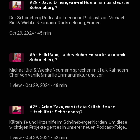
#28 - David Driese, wieviel Humanismus steckt in
Schöneberg?
Der Schöneberg Podcast ist der neue Podcast von Michael
Biel & Wiebke Neumann. Rückmeldung, Fragen,
Themenvorschläge? podcast@dein-schöneberg.de
(mailto:podcast@dein-schöneberg.de) Social Media und
Oct 29, 2024
 • 
45 min
Links: https://dein-schöneberg.de/podcast Produzent: Justin
Sudbrak (https://sudbrak.eu)
#6 - Falk Rahn, nach welcher Eissorte schmeckt
Schöneberg?
Michael Biel & Wiebke Neumann sprechen mit Falk Rahndem
Chef von vanille&marille Eismanufaktur und von
Frucht&Freunde, über seine Eisläden in Schöneberg, über die
Produktionsstätte im Naumannpark und über die beste
1 view
 • 
Oct 29, 2024
 • 
48 min
Eissorten für jeden Kiez. Der Schöneberg Podcast ist der
neue Podcast von Michael Biel & Wiebke Neumann. Neue
Folgen alle 14 Tage immer hier im Feed. Rückmeldung,
Fragen, Themenvorschläge? podcast@dein-schöneberg.de
#25 - Artan Zeka, was ist die Kältehilfe und
(mailto:podcast@dein-schöneberg.de) Social Media und
Hitzehilfe in Schöneberg?
Links: https://dein-schöneberg.de/podcast Produzent: Justin
Sudbrak
Kältehilfe und Hitzehilfe im Schöneberger Norden: Um diese
wichtigen Projekte geht es in unserer neuen Podcast-Folge
mit Artan Zeka von der Kältehilfe in der Kurmärkischen
Straße. Niedrigschwellige Angebote für obdachlose
1 view
 • 
Oct 29, 2024
 • 
52 min