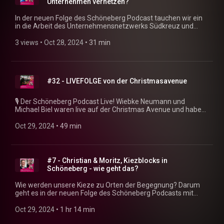
Unternehmen vernetzen?
In der neuen Folge des Schöneberg Podcast tauchen wir ein
in die Arbeit des Unternehmensnetzwerks Südkreuz und
erfahren, wie sie zusammen mit anderen Netzwerken in
Tempelhof-Schöneberg die lokale Wirtschaft stärken. Norbert
3 views
 • 
Oct 28, 2024
 • 
31 min
Wittke teilt spannende Einblicke darüber, wie sie die Arbeit
erleichtern und Synergien schaffen. Von der Schaffung von
Kooperationsmöglichkeiten bis hin zur Förderung
nachhaltigen Wirtschaftens - hier erfährst du, wie
#32 - LIVEFOLGE von der Christmasavenue
Schöneberg die Herausforderungen der Wirtschaftswelt
angeht und welche Rolle soziale Verantwortung und
Nachhaltigkeit spielen.
🎙 Der Schöneberg Podcast Live! Wiebke Neumann und
Michael Biel waren live auf der Christmas Avenue und haben
dort eine spannende Podcastfolge mit dem Berliner
Queerbeauftragten Alfonso Pantisano und Pfarrerin
Oct 29, 2024
 • 
49 min
Rebecca Cyranek von der Kirchengemeinde Alt-Schöneberg
aufgenommen. Premiere in mehrerer Hinsicht. Wir haben
gefroren, gelacht und gespielt. 🎧 Denn nebenbei ging es in
zwei Spielen auch um die Geschichte des queeren
#7 - Christian & Moritz, Kiezblocks in
Schönebergs und die November Rainbow am Mittwoch -
Schöneberg - wie geht das?
reinhören lohnt sich! Und heute Abend unbedingt
vorbeikommen zur Eröffnung der Christmas Avenue. Ab 18h
Wie werden unsere Kieze zu Orten der Begegnung? Darum
geht’s los am Nollendorfplatz beim buntesten
geht es in der neuen Folge des Schöneberg Podcasts mit
Weihnachtsmarkt Berlins!
Michael Biel und Wiebke Neumann. Sie sprechen mit Christian
Odendahl von der Bürger*innen-Initiative Winterfeldtkiez und
Oct 29, 2024
 • 
1 hr 14 min
Moritz Riesinger von der Initiative Monumentenzug über