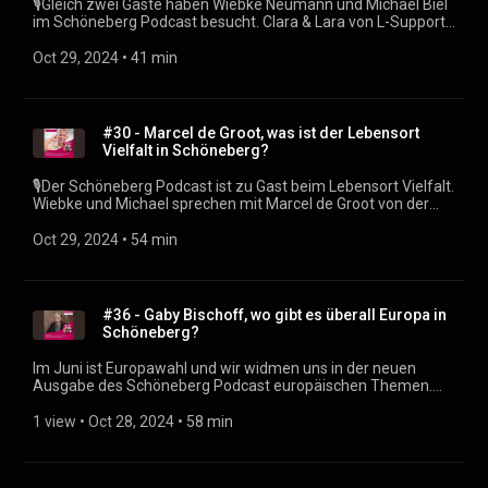
🎙Gleich zwei Gäste haben Wiebke Neumann und Michael Biel
im Schöneberg Podcast besucht. Clara & Lara von L-Support
sprechen mit den Beiden über das lesbische Anti-
Gewaltprojekt, ihre Arbeit und steigende Gewalt gegen
Oct 29, 2024
 • 
41 min
queere Menschen in Berlin 🎧 Es gab noch weitere
spannende Themen - reinhören lohnt sich! Rückmeldung,
Fragen, Themenvorschläge? ⁠⁠podcast@dein-schöneberg.de⁠⁠
(mailto:podcast@dein-schöneberg.de) Social Media und
#30 - Marcel de Groot, was ist der Lebensort
Links:⁠⁠ https://dein-schöneberg.de/podcast⁠⁠ Produzent: ⁠⁠Justin
Vielfalt in Schöneberg?
Sudbrak (https://sudbrak.eu)
🎙Der Schöneberg Podcast ist zu Gast beim Lebensort Vielfalt.
Wiebke und Michael sprechen mit Marcel de Groot von der
Schwulenberatung Berlin über tolle Projekte, Hilfsangebote
und darüber, dass die steigende Gewalt gegen die Queere
Oct 29, 2024
 • 
54 min
Community Marcel sorgen macht. 🎧 Es gab noch weitere
spannende Themen rund um Queeres Leben und die wichtige
Arbeit der Schwulenberatung - reinhören lohnt sich!
Rückmeldung, Fragen, Themenvorschläge? ⁠podcast@dein-
#36 - Gaby Bischoff, wo gibt es überall Europa in
schöneberg.de⁠ (mailto:podcast@dein-schöneberg.de) Social
Schöneberg?
Media und Links:⁠ https://dein-schöneberg.de/podcast⁠
Produzent: ⁠Justin Sudbrak (https://sudbrak.eu)
Im Juni ist Europawahl und wir widmen uns in der neuen
Ausgabe des Schöneberg Podcast europäischen Themen.
Wofür braucht es europäische Mindestlöhne und was tut
Europa gegen den Klimawandel. Mit der Berliner SPD-
1 view
 • 
Oct 28, 2024
 • 
58 min
Abgeordneten im Europäischen Parlament sprechen Michael
Biel und Wiebke Neumann über diese und weitere Fragen. 🎤
Reinhören lohnt sich!