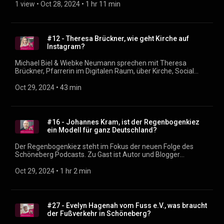
Angebot und natürlich über Schöneberg. 🎧 Reinhören lohnt
1 view
 • 
Oct 28, 2024
 • 
1 hr 11 min
sich - überall wo es Podcast gibt oder unter https://dein-
schoeneberg.de/podcast!
#12 - Theresa Brückner, wie geht Kirche auf
Instagram?
Michael Biel & Wiebke Neumann sprechen mit Theresa
Brückner, Pfarrerin im Digitalen Raum, über Kirche, Social
Media, Vielfalt, Feminismus und wie man Privates von
Persönlichem trennt. Theresa ist als @theresaliebt
Oct 29, 2024
 • 
43 min
(https://instagram.com/theresaliebt) bei Instagram. Der
Schöneberg Podcast ist der neue Podcast von Michael Biel &
Wiebke Neumann. Neue Folgen alle 14 Tage immer hier im
Feed. Rückmeldung, Fragen, Themenvorschläge?
#16 - Johannes Kram, ist der Regenbogenkiez
podcast@dein-schöneberg.de (mailto:podcast@dein-
ein Modell für ganz Deutschland?
sch%C3%B6neberg.de) Social Media und Links: https://dein-
schöneberg.de/podcast (https://xn--dein-schneberg-
Der Regenbogenkiez steht im Fokus der neuen Folge des
2pb.de/podcast) Produzent: Justin Sudbrak
Schöneberg Podcasts. Zu Gast ist Autor und Blogger
(https://sudbrak.eu)
Johannes Kram. Michael Biel und Wiebke sprechen mit ihm
über seinen Nollendorfblog, Homophobie in der Mitte der
Oct 29, 2024
 • 
1 hr 2 min
Gesellschaft, die Zukunft des CSD und warum eine queere
Operette auch gut zu Schöneberg passt. Ein spannendes
Gespräch, dass uns noch einigen Nachdenkstoff und
Aufgaben für unsere politische Arbeit mitgegeben hat. Der
#27 - Evelyn Hagenah vom Fuss e.V., was braucht
Schöneberg Podcast ist der neue Podcast von Michael Biel &
der Fußverkehr in Schöneberg?
Wiebke Neumann. Neue Folgen alle 14 Tage immer hier im