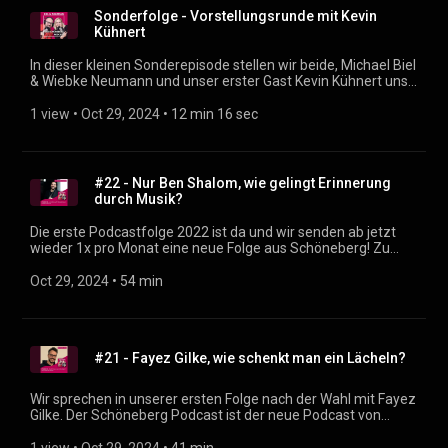
https://www.facebook.com/Schoettler.Angelika.Berlin Der
Sonderfolge - Vorstellungsrunde mit Kevin
Schöneberg Podcast ist der neue Podcast von Michael Biel &
Kühnert
Wiebke Neumann. Neue Folgen alle 14 Tage immer hier im
Feed. Rückmeldung, Fragen, Themenvorschläge?
In dieser kleinen Sonderepisode stellen wir beide, Michael Biel
podcast@dein-schöneberg.de (mailto:podcast@dein-
& Wiebke Neumann und unser erster Gast Kevin Kühnert uns
sch%C3%B6neberg.de) Social Media und Links: https://dein-
vor. Wir drei sind: Die neuen für Schöneberg. Am Dienstag gibt
schöneberg.de/podcast (https://xn--dein-schneberg-
es dann die erste richtige Folge gemeinsam mit Kevin. Der
1 view
 • 
Oct 29, 2024
 • 
12 min 16 sec
2pb.de/podcast) Produzent: Justin Sudbrak
Schöneberg Podcast ist der neue Podcast von Michael Biel &
(https://sudbrak.eu)
Wiebke Neumann. Neue Folgen immer hier im Feed.
Rückmeldung, Fragen, Themenvorschläge? podcast@dein-
schöneberg.de Produzent: Justin Sudbrak
#22 - Nur Ben Shalom, wie gelingt Erinnerung
(https://sudbrak.eu/)
durch Musik?
Die erste Podcastfolge 2022 ist da und wir senden ab jetzt
wieder 1x pro Monat eine neue Folge aus Schöneberg! Zu
Gast ist der jüdische Klarinettist Nur Ben Shalom. Wir
sprechen mit ihm über sein Leben in Schöneberg, die Musik,
Oct 29, 2024
 • 
54 min
eine Erinnerungskultur und welchen Beitrag die Musik und
das Projekt "Lebensmelodien" dabei leisten können. Nur
findet ihr hier: https://www.nurbenshalom.com/
https://www.instagram.com/nurbenshalom/
#21 - Fayez Gilke, wie schenkt man ein Lächeln?
Lebensmelodien findet ihr hier:
https://www.lebensmelodien.com/
https://www.instagram.com/lebens_melodien/ Der
Wir sprechen in unserer ersten Folge nach der Wahl mit Fayez
Schöneberg Podcast ist der neue Podcast von Michael Biel &
Gilke. Der Schöneberg Podcast ist der neue Podcast von
Wiebke Neumann. Neue Folgen 1x pro Monat immer hier im
Michael Biel & Wiebke Neumann. Neue Folgen alle 14 Tage
Feed. Rückmeldung, Fragen, Themenvorschläge?
immer hier im Feed. Rückmeldung, Fragen,