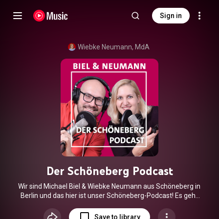
Sign in
Wiebke Neumann, MdA
Der Schöneberg Podcast
Wir sind Michael Biel & Wiebke Neumann aus Schöneberg in
Berlin und das hier ist unser Schöneberg-Podcast! Es geht
um Schöneberg, es geht um den Kiez, es geht um tolle Orte.
Aber vor allem wollen wir mit Menschen sprechen, die sich
Save to library