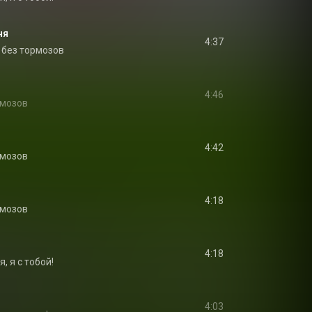
ня
4:37
 без тормозов
4:46
рмозов
4:42
рмозов
4:18
рмозов
4:18
я, я с тобой!
4:03