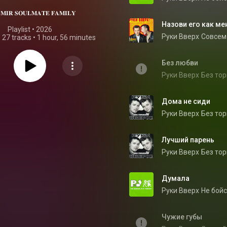
𝐌𝐈𝐑 𝐒𝐎𝐔𝐋𝐌𝐀𝐓𝐄 𝐅𝐀𝐌𝐈𝐋𝐘
Назови его как ме
Playlist
 • 
2026
Руки Вверх
Совсем
•
27 tracks
•
1 hour, 56 minutes
Без любви
Руки Вверх
Без то
Дома не сиди
Руки Вверх
Без то
Лучший парень
Руки Вверх
Без то
Думала
Руки Вверх
Не бойс
Чужие губы