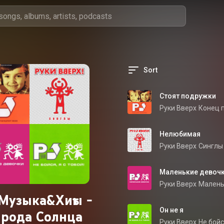
Sort
Стоят подружки
Руки Вверх
Конец п
Нелюбимая
Руки Вверх
Синглы
Маленькие девоч
Руки Вверх
Малень
Музыка&Хиты -
Он не я
рода Солнца
Руки Вверх
Не бойс