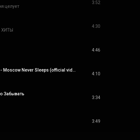
3:52
ня целует
4:30
 ХИТЫ
4:46
Timati ft. DJ Smash - Moscow Never Sleeps (official video) (feat. Timati)
4:10
наю Забывать
3:34
3:49