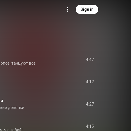
Sign in
4:47
опсе, танцуют все
4:17
ки
4:27
кие девочки
4:15
я, я с тобой!