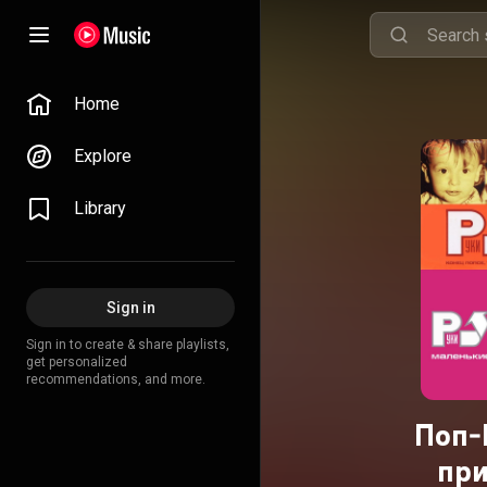
Home
Explore
Library
Sign in
Sign in to create & share playlists,
get personalized
recommendations, and more.
Поп-
при