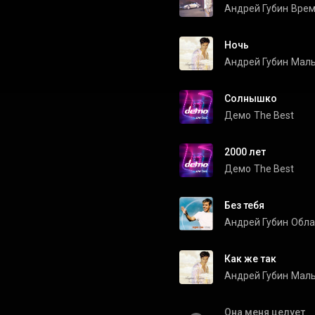
Андрей Губин
Врем
Ночь
Андрей Губин
Маль
Солнышко
Демо
The Best
2000 лет
Демо
The Best
Без тебя
Андрей Губин
Обла
Как же так
Андрей Губин
Маль
Она меня целует