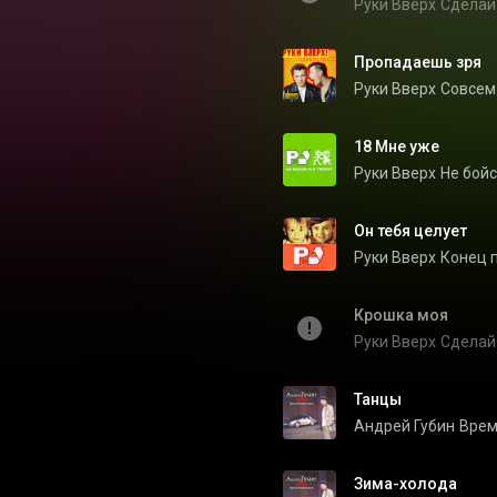
Руки Вверх
Сделай
Пропадаешь зря
Руки Вверх
Совсем
18 Мне уже
Руки Вверх
Не бойс
Он тебя целует
Руки Вверх
Конец п
Крошка моя
Руки Вверх
Сделай
Танцы
Андрей Губин
Врем
Зима-холода