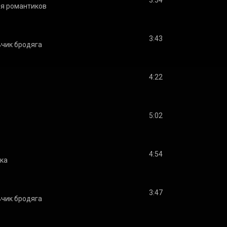
3:54
я романтиков
3:43
чик бродяга
4:22
5:02
4:54
ка
3:47
чик бродяга