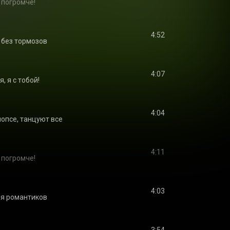
 погромче!
4:52
 без тормозов
4:07
я, я с тобой!
4:04
опсе, танцуют все
4:11
 погромче!
4:03
я романтиков