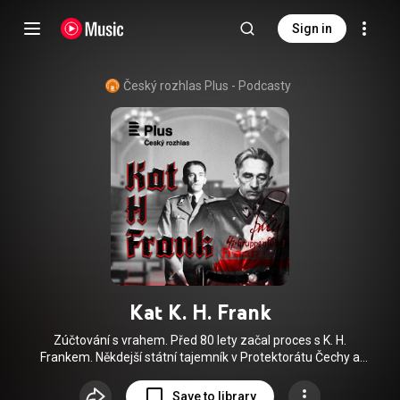
Sign in
Český rozhlas Plus - Podcasty
Kat K. H. Frank
Zúčtování s vrahem. Před 80 lety začal proces s K. H.
Frankem. Někdejší státní tajemník v Protektorátu Čechy a
Morava se měl před soudem zodpovídat ze všech zločinů
spáchaným na českém národě. Všechny díly podcastu Kat K.
Save to library