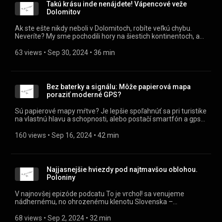
hranice k hranici. Takže ak chceš zažiť skvelé výhľady na
Takú krásu inde nenájdete! Vápencové veže
jeden z najkrajších slovenských regiónov, no bez davov, tento
Dolomitov
podcast je presne pre teba!
Ak ste ešte nikdy neboli v Dolomitoch, robíte veľkú chybu.
Neveríte? My sme pochodili hory na šiestich kontinentoch, a
Dolomity zhodne radíme medzi TOP 3 najkrajších na svete.
Toto majestátne pohorie vás ohromí nielen svojou krásou, ale
63 views
 • 
Sep 30, 2024
 • 
36 min
aj kontrastom medzi zelenými lúkami a bielym vápencovým
masívom Dolomitov. V podcaste navštívime východné aj
západné Dolomity, a priblížime vám legendárnu turistickú
trasu Alta Via, ktorá vás prevedie týmito fascinujúcimi
Bez baterky a signálu: Môže papierová mapa
scenériami. Ak hľadáte inšpiráciu na takmer gýčové horské
poraziť moderné GPS?
dobrodružstvá, tak tento diel je pre vás!
Sú papierové mapy mŕtve? Je lepšie spoľahnúť sa pri turistike
na vlastnú hlavu a schopnosti, alebo postačí smartfón a gps?
Náš život je dnes až nebezpečne závislý od technológií a
preto si vypočujte, ako toto riziko rozumne znížiť. Ktovie,
160 views
 • 
Sep 16, 2024
 • 
42 min
možno práve schopnosť čítať klasickú mapu vám raz
zachráni život. Viac v dnešnej epizóde podcastu To je vrchol!
Najjasnejšie hviezdy pod najtmavšou oblohou.
Poloniny
V najnovšej epizóde podcatu To je vrchol! sa venujeme
nádhernému, no ohrozenému klenotu Slovenska –
Národnému parku Poloniny. Plánované zmenšenie tohto
jedinečného územia až o 2/3 nás dosť trápi, a preto sme sa
68 views
 • 
Sep 2, 2024
 • 
32 min