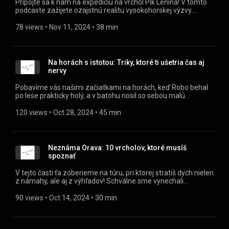
Pripojte sa k nám na expedíciu na vrchol Pik Lenina! V tomto
podcaste zažijete ozajstnú realitu vysokohorskej výzvy.
Pocítite surovú silu hory, kde pád môže znamenať aj 2000
metrov voľného priestoru pod vami. Vedľa vás bojujú
78 views
 • 
Nov 11, 2024
 • 
38 min
horolezecké legendy, ktoré rovnako zápasia s nadmorskou
výškou – tu niekde sa začína vyššia liga. Tento diel je poctou
krásnej, nekompromisnej prírode a veľkolepým momentom,
ktoré sa odohrávajú ďaleko za hranicami pohodlia.
Na horách s istotou: Triky, ktoré ti ušetria čas aj
nervy
Pobavíme vás našimi začiatkami na horách, keď Robo behal
po lese prakticky holý, a v batohu nosil so sebou malú
reštauráciu. Rozbúrame však aj pár mýtov, ktoré možno
prekvapia aj skúsených horalov. Napríklad ten o bezchybnej
120 views
 • 
Oct 28, 2024
 • 
45 min
merino vlne či všemocnom goretexe. Osobne sme zažili
situácie, kedy sú tieto populárne materiály skôr na obtiaž a
dáme tiež tipy, čím ich nahradiť. Pripravení na nálož smiechu a
užitočných informácií? Uvoľni sa a počúvaj!
Neznáma Orava: 10 vrcholov, ktoré musíš
spoznať
V tejto časti ťa zoberieme na túru, pri ktorej stratíš dych nielen
z námahy, ale aj z výhľadov! Schválne sme vynechali
Západné Tatry, kde ti každý druhý turista ponúkne selfie, a
rozhodli sme sa ti ukázať Oravu z trochu iných vrcholov.
90 views
 • 
Oct 14, 2024
 • 
30 min
Vybrali sme známe aj menej známe kopce, kde často
stretneš viac srniek ako ľudí. Z nášho top 10 zoznamu Oravu
výborne spoznáš doslova z každej strany – prakticky od