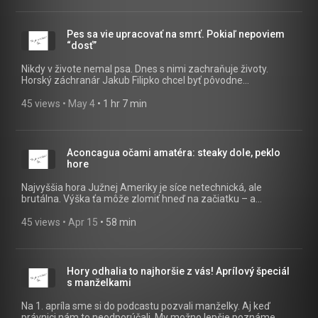
samotné. Dozviete sa, kto sa viac nadrie – turista na koni
alebo pešo, prečo je jazda v pršipláští lepšia ako znie, a ktoré
zážitky sú z konského chrbta jednoducho nezabudnuteľné.
Pes sa vie upracovať na smrť. Pokiaľ nepoviem
“dosť”
Nikdy v živote nemal psa. Dnes s nimi zachraňuje životy.
Horský záchranár Jakub Filipko chcel byť pôvodne
jaskyniarom a k psovodom sa dostal náhodou. Nakoniec
vycvičil výnimočného psa, ktorému vďačí za život niekoľko
45 views
 • 
May 4
 • 
1 hr 7 min
ľudí V epizóde sa dozviete : • prečo sa pes teší viac, keď nájde
živého človeka • prečo záchranári pred psami skáču ako
šašovia • ako spoznáte, že váš pes je na túre hotový • prečo
ani drony psí čuch nenahradia Pes do prírody patrí . Aj keď
Aconcagua očami amatéra: steaky dole, peklo
slovenské zákony s tým občas nesúhlasia. Vypočujte si viac:
hore
Najvyššia hora Južnej Ameriky je síce netechnická, ale
brutálna. Výška ťa môže zlomiť hneď na začiatku – a
paradoxne to môže znamenať, že sa aklimatizuješ správne. V
podcaste čakaj kontrasty: - steak a víno v basecampe - zimu,
45 views
 • 
Apr 15
 • 
58 min
ktorá ti zo soplov spraví cez ústa mriežku - že bez trojitých
rukavíc to nezvládneš - všetko, čo vylúčiš, si aj musíš zniesť
dole „Jednoduchá“ hora, ktorá ťa naučí trpezlivosti… a pripraví
na skutočné vysokohorské expedície. Vypočuj si viac:
Hory odhalia to najhoršie z vás! Aprílový špeciál
s manželkami
Na 1. apríla sme si do podcastu pozvali manželky. Aj keď
právnici nám to neodporúčali. My možno lepšie poznáme