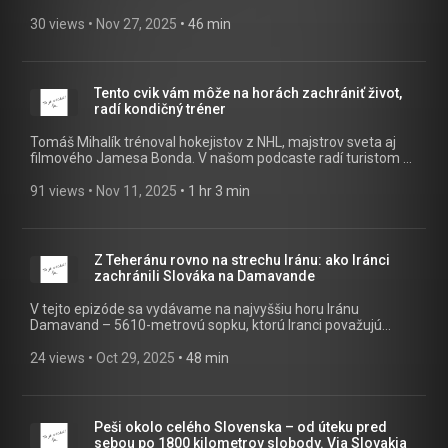
Najprv sa stratíme v Adršpachu a Teplických skalách – medzi
skalnými vežami, štrbinami a tajomnými labyrintmi, ktoré
30 views
 • 
Nov 27, 2025
 • 
46 min
vyzývajú na objavovanie. Potom vystúpime do Krkonoš, kde
vás privíta Sněžka, vodopády a výhľady, ktoré stoja za každý
krok. A na záver Jeseníky – romantické kopce, pokoj a
kúzelná príroda, ideálne miesto na víkend s kýmkoľvek, koho
Tento cvik vám môže na horách zachrániť život,
máte radi. Malé na mape, ale plné dobrodružstva – presne
radí kondičný tréner
tak, ako má byť rýchlovka do Česka.
Tomáš Mihalík trénoval hokejistov z NHL, majstrov sveta aj
filmového Jamesa Bonda. V našom podcaste radí turistom a
horolezcom, ktorí chcú zvládnuť hory bez zranení a s väčšou
istotou. V epizóde To je vrchol vysvetlí, prečo sú pre turistov
91 views
 • 
Nov 11, 2025
 • 
1 hr 3 min
kľúčové cviky na jednej nohe, ako správne zapájať silový
tréning aj pri vytrvalostných športoch a čo znamená „cvičiť
svaly, ktoré v zrkadle nevidíš“. A ako bonus prezradí
jednoduchý cvik, ktorý vás na horách môže deliť od toho, či
Z Teheránu rovno na strechu Iránu: ako Iránci
prežijete.
zachránili Slováka na Damavande
V tejto epizóde sa vydávame na najvyššiu horu Iránu
Damavand – 5610-metrovú sopku, ktorú Iranci považujú
takmer za „prechádzkový“ kopec. Zistíte, prečo si domáci
často vybehnú na päťtisícovku v lakovkách a tesilákoch,
24 views
 • 
Oct 29, 2025
 • 
48 min
spievajú po ceste nahor a niektorí ju zdolajú aj desaťkrát do
roka. Damavand ale rozhodne nepodceňujte - bez
aklimatizácie môže byť veľmi nebezpečný. V našom príbehu
Iránci doslova museli zasiahnuť a stiahnuť niekoho z vrcholu.
Peši okolo celého Slovenska – od úteku pred
Okrem výstupu na vrchol sa pozrieme aj na bohaté prírodné
sebou po 1800 kilometrov slobody. Via Slovakia