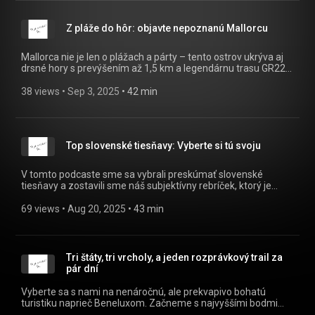
epizóde sa pozrieme na to, prečo je sólo turistika
oslobodzujúca, kde sú jej limity a ako s ňou začať bezpečne,
Z pláže do hôr: objavte nepoznanú Mallorcu
aby si sa hneď na prvej túre necítil/a ako Bear Grylls na pokraji
kolapsu. 🙂 Ak chceš vedieť, ako chutí absolútna sloboda na
horách, počúvaj viac:
Mallorca nie je len o plážach a párty – tento ostrov ukrýva aj
drsné hory s prevýšením až 1,5 km a legendárnu trasu GR221,
ktorá spája minulosť s divokou prírodou. Táto pešia trasa
vedie po prastarých pastierskych chodníkoch, po ktorých sa
38 views
 • 
Sep 3, 2025
 • 
42 min
dodnes spí v bývalých pastierskych útulniach a stretávajú sa
tu stáda kôz. V našom podcaste objavíte obrovskú diverzitu
krajiny – kaňony, skaly, lesy, olivovníky aj staré kamenné
dedinky. A na záver vám dáme tipy, ako túto nádhernú trasu
Top slovenské tiesňavy: Vyberte si tú svoju
zvládnuť aj ako priemerný turista, a zároveň sa vyhnúť davom
– ideálne vo februári.
V tomto podcaste sme sa vybrali preskúmať slovenské
tiesňavy a zostavili sme náš subjektívny rebríček, ktorý je
založený na našich osobných skúsenostiach. Navštívili sme
približne tri štvrtiny známych tiesňav a naše hodnotenie je
69 views
 • 
Aug 20, 2025
 • 
43 min
čisto naše – nie je definitívne ani univerzálne. Začíname
samozrejme Slovenským Rajom a Suchou Belou,
pokračujeme menšími, no rovnako fascinujúcimi tiesňavami
ako Haluzická či Čertov žľab a nesmieme zabudnúť ani na tie
Tri štáty, tri vrcholy, a jeden rozprávkový trail za
menej známe, ktoré môžu pre niekoho byť obrovským
pár dní
prekvapením. Na záver sme slovenské tiesňavy dokonca
porovnali s tými najlepšími svetovými, aby ste videli, kde
Vyberte sa s nami na nenáročnú, ale prekvapivo bohatú
stojíme.
turistiku naprieč Beneluxom. Začneme s najvyššími bodmi
Belgicka, Holandska a Luxemburska – miestami, kde sa na