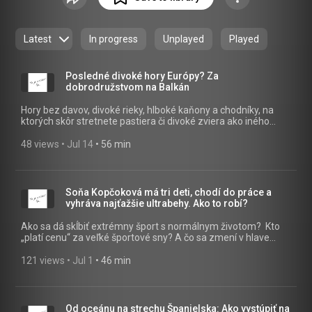
kaviarenský povaľač, čo si rád vypočuje príbehy z najkrajších
svetových hôr, tento podcast je tu pre teba. Ktovie, možno
dnes aj vďaka nám objavíš ten ideálny vrchol pre seba.
Latest
In progress
Unplayed
Played
Posledné divoké hory Európy? Za
dobrodružstvom na Balkán
Hory bez davov, divoké rieky, hlboké kaňony a chodníky, na
ktorých skôr stretnete pastiera či divoké zviera ako iného
turistu. V novej epizóde sa vyberieme do hôr Bosny a
Hercegoviny, Čiernej Hory a Chorvátska. Vystúpime na
48 views
 • 
Jul 14
 • 
56 min
najvyššie vrchy všetkých troch krajín, pozrieme sa do
národného parku Durmitor a zlezieme na Bobotov Kuk – taký
“čiernohorský Gerlach”. Splavíme rieku Tara jedným z
najhlbších kaňonov v Európe, navštívime vodopády a
Soňa Kopčoková má tri deti, chodí do práce a
ukážeme vám Balkán, ktorý je poriadne ďaleko od
vyhráva najťažšie ultrabehy. Ako to robí?
preplnených pláží a rezortov. Ak hľadáte skutočné horské
dobrodružstvo stále relatívne blízko od Slovenska, tento diel
Ako sa dá skĺbiť extrémny šport s normálnym životom? Kto
je pre vás. Vypočujte si viac:
„platí cenu“ za veľké športové sny? A čo sa zmení v hlave
človeka, keď už nie je prioritou len výkon, ale aj rodina? S
najlepšou Slovenskou ultrabežkyňou hovoríme o vine, únave,
121 views
 • 
Jul 1
 • 
46 min
partnerstve, motivácii, ale aj o tom, prečo sa dá pri deťoch
ešte stále rásť a ísť za veľkými cieľmi. Rozhovor pre každého,
kto má pocit, že sny sa po „dospelosti“ musia skončiť.
Vypočujte si viac:
Od oceánu na strechu Španielska: Ako vystúpiť na