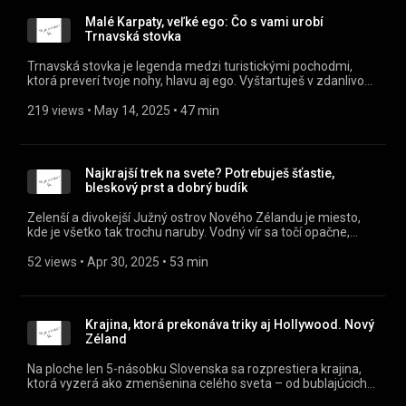
nestihli objaviť.
Malé Karpaty, veľké ego: Čo s vami urobí
Trnavská stovka
Trnavská stovka je legenda medzi turistickými pochodmi,
ktorá preverí tvoje nohy, hlavu aj ego. Vyštartuješ v zdanlivo
neškodných Malých Karpatoch, ale po 100 kilometroch a 3000
výškových metroch sa obvykle pokazia tvoje nohy, morálka, aj
219 views
 • 
May 14, 2025
 • 
47 min
chuť žiť... V tejto epizóde sa pozrieme na históriu najstaršieho
diaľkového pochodu na Slovensku, povieme si, ako sa
pripraviť, čo nevynechať… a prečo to niektorí dokážu prejsť s
pivom v ruke, zatiaľ čo iní vyzerajú v cieli ako po zombie
Najkrajší trek na svete? Potrebuješ šťastie,
apokalypse. Ak zvažuješ svoj prvý diaľkový pochod, tu je
bleskový prst a dobrý budík
ideálne miesto začať – a my ti poradíme, ako ho prežiť (a
možno si ho aj užiť).
Zelenší a divokejší Južný ostrov Nového Zélandu je miesto,
kde je všetko tak trochu naruby. Vodný vír sa točí opačne,
holuby nevedia lietať a vtáky tu znejú ako alarm. Vyberieme
sa na prechádzku rajským trekom cez zelenú džungľu popri
52 views
 • 
Apr 30, 2025
 • 
53 min
mori a zažijeme stretnutie s najmenším tučniakom na svete
či obrovským morským levom. Objavíme fjordy ako z Nórska,
a zistíme, prečo Sir Edmund Hillary miloval tunajšie hory
najviac zo všetkého. A áno, dostaneme sa aj k najkrajšiemu
Krajina, ktorá prekonáva triky aj Hollywood. Nový
treku na svete – Milford Track. Ale pozor: tu potrebuješ
Zéland
šťastie, bleskový prst a dobrý budík, ak sa naň chceš vôbec
dostať. Nový Zéland je ako legoland sveta v prírodnej verzii. A
Na ploche len 5-násobku Slovenska sa rozprestiera krajina,
Južný ostrov je jeho najkrajší dielik. Vypočuj si viac a zistíš
ktorá vyzerá ako zmenšenina celého sveta – od bublajúcich
prečo.
termálnych prameňov, cez džungľu, pláže a vodopády, až po