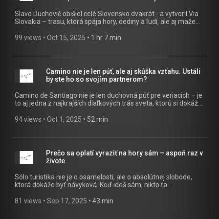
kombinácie, ktoré Irán ponúka: lyžovanie, púšť, džungľa a
pláže – všetko v jednom dni. A samozrejme, objavíme
Slavo Duchovič obišiel celé Slovensko dvakrát - a vytvoril Via
najpohostinnejších ľudí sveta a niekoľko prekvapivých
Slovakia – trasu, ktorá spája hory, dediny a ľudí, ale aj maže
prírodných kuriozít Damavandu.
hranice medzi štátmi, kultúrami a občas aj v hlave. Najskôr to
bol únik pred sebou, dnes sú preňho diaľkové pochody tichým
99 views
 • 
Oct 15, 2025
 • 
1 hr 7 min
útočiskom pred chaotickým svetom. Hovorí, že v ich rytme
nachádza slobodu a návykový pokoj – ako v oku hurikánu. Čo
prekvapivé ešte Slavo objavil len vďaka chôdzi? Vypočuj si
viac:
Camino nie je len púť, ale aj skúška vzťahu. Ustáli
by ste ho so svojím partnerom?
Camino de Santiago nie je len duchovná púť pre veriacich – je
to aj jedna z najkrajších diaľkových trás sveta, ktorú si dokáže
užiť každý dobrodruh a horal. Náš dnešný podcast vás vezme
na cestu po Camino Norte a Fisherman’s Trail, ktoré prešli naši
94 views
 • 
Oct 1, 2025
 • 
52 min
hostia rovno dvakrát. Ako sa kráča stovky kilometrov popri
oceáne? Čo robí tieto trasy výnimočné – od bláznivo zelenej
prírody cez rybárske dedinky až po históriu, ktorá vás vtiahne
späť do stredoveku? A hlavne – čo dá a vezme 700
Prečo sa oplatí vyraziť na hory sám – aspoň raz v
kilometrov putovania vo dvojici? Dozviete sa tipy, ako si
živote
Camino užiť bez ohľadu na vieru, kedy vyraziť, aby ste sa vyhli
„zápcham“ v ubytovaniach, aj prečo je Fisherman’s Trail
Sólo turistika nie je o osamelosti, ale o absolútnej slobode,
považovaný za jednu z najkrajších trás sveta. Viac v našom
ktorá dokáže byť návyková. Keď ideš sám, nikto ťa
podcaste:
neobmedzuje, nezdržuje ani nenaháňa, myšlienky ti nikto
neprerušuje – a práve vtedy prichádzajú tie najlepšie nápady.
81 views
 • 
Sep 17, 2025
 • 
43 min
Zistíš, že zvládneš omnoho viac, ako si si kedy myslel, a
paradoxne stretneš aj viac nových ľudí než v skupine. V tejto