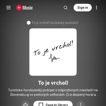
Sign in
To je vrchol! (turistický podcast)
To je vrchol!
Turisticko-horolezecký podcast o inšpiratívnych miestach na
Slovensku aj vo svetových veľhorách. Či si skúsený horal a
hľadáš inšpiráciu kam vyraziť, alebo začiatočník, ktorý
potrebuje poradiť s výstrojom či tréningom, alebo
Save to library