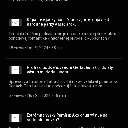
110 views
 • 
Dec 18, 2024
 • 
41 min
záhrab alebo si len tak ľahnúť pod hviezdy bez obáv z mrazu.
Rozoberieme mýty a predsudky o zimnom táborení a
ukážeme, že so základnou výbavou a troškou teórie si môže
užiť krásu zasnežených hôr úplne každý. Otvorte si nové
Kúpanie v jaskyniach či noc v jurte: objavte 4
možnosti spoznávania prírody a zažite pocit slobody, ktorý
národné parky v Maďarsku
vám chaty či mestá nedajú!
Tento diel nášho podcastu nie je o vysokohorskej drine, ale o
pohodovej romantike v nádhernej prírode: o kúpačkách v
jaskyniach, pozorovaní vtákov, degustáciách vína či nocovaní
v jurte. Proste ideálne dobrodružstvo pre rodiny s deťmi
48 views
 • 
Dec 9, 2024
 • 
38 min
alebo... na opatrné testovanie nového vzťahu! Pohodlne sa
usaďte a vypočujte si zážitky hneď zo štyroch národných
parkov v Maďarsku.
Profík o podceňovanom Gerlachu: až tridsiaty
výstup mi dodal istotu
Sprevádza turistov v Tatrách už 18 rokov, veľakrát priamo na
Gerlach. Ten ľudia často podceňujú. Je pravda, že za
ideálnych podmienok tam vylezie aj priemerne zdatný turista.
Ideálne podmienky sú však na horách skôr vzácna náhoda.
67 views
 • 
Nov 25, 2024
 • 
48 min
Častejšie sa vyskytnú nepredvídateľné situácie, kedy je
horský vodca tou najlepšou poistkou. A keď je fakt dobrý, o
horách vás naučí viac ako hocikto iný. O Tatrách rozpráva s
nesmiernou múdrosťou a zaujatím, no so zdravým
Extrémne výšky Pamíru: Ako chutí výstup na
nadhľadom. Možno aj preto, že nie je Slovák. Odkiaľ
sedemtisícovku?
pochádza? Viac sa dozviete v našom podcaste