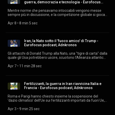
autonomia strategica. Ma proprio qui si apre il conflitto.
guerra, democrazia e tecnologia - Eurofocus
Ascolta "Eurofocus" ogni giorno su podcast.adnkronos.com
podcast, Adn
(https://podcast.adnkronos.com/show/eurofocus/) e su tutte
Mentre norme che pensavamo intoccabili vengono messe
le piattaforme di streaming. Estratti audio: archivio audiovisivi
sempre più in discussione, e la competizione globale si gioca
Adnkronos. Musiche su licenza Machiavelli Music.
su tecnologia, energia e geopolitica, l’Europa deve decidere il
proprio destino. Due le opzioni: rimanere schiacciata tra Stati
Apr 8
 • 
8 min 5 sec
Uniti e Cina o diventare un attore autonomo. Se ne è parlato
durante la tappa romana del Festival del Sarà - Dialoghi sul
futuro, ideato da Antonello Barone e svoltosi al Tempio di
Vibia Sabina e Adriano, sede della Camera di Commercio
Iran, la Nato sotto il 'fuoco amico' di Trump -
della capitale. Ascolta "Eurofocus" ogni giorno su
Eurofocus podcast, Adnkronos
podcast.adnkronos.com
(https://podcast.adnkronos.com/show/eurofocus/) e su tutte
Gli attacchi di Donald Trump alla Nato, una "tigre di carta" dalla
le piattaforme di streaming. Estratti audio: archivio audiovisivi
quale gli Usa potrebbero uscire, scuotono l'Alleanza atlantica,
Adnkronos. Musiche su licenza Machiavelli Music.
sempre più indebolita dall'isolazionismo Maga. Ascolta
"Eurofocus" ogni giorno su podcast.adnkronos.com
Apr 7
 • 
11 min 28 sec
(https://podcast.adnkronos.com/show/eurofocus/) e su tutte
le piattaforme di streaming. Estratti audio: archivio audiovisivi
Adnkronos. Musiche su licenza Machiavelli Music.
Fertilizzanti, la guerra in Iran riavvicina Italia e
Francia - Eurofocus podcast, Adnkronos
Roma e Parigi hanno chiesto insieme la sospensione del
'dazio climatico' dell'Ue sui fertilizzanti importati da fuori Ue,
ottenendo per ora un 'nein' dalla Commissione. Ascolta
"Eurofocus" ogni giorno su podcast.adnkronos.com
Apr 3
 • 
9 min 25 sec
(https://podcast.adnkronos.com/show/eurofocus/) e su tutte