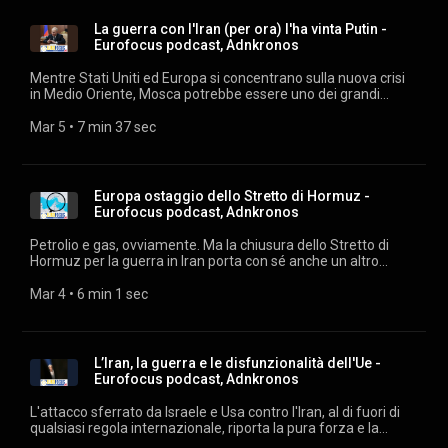
cosa muove gli elettori. Ascolta "Eurofocus" ogni giorno su
podcast.adnkronos.com
La guerra con l'Iran (per ora) l'ha vinta Putin -
(https://podcast.adnkronos.com/show/eurofocus/) e su tutte
Eurofocus podcast, Adnkronos
le piattaforme di streaming. Estratti audio: archivio audiovisivi
Adnkronos. Musiche su licenza Machiavelli Music.
Mentre Stati Uniti ed Europa si concentrano sulla nuova crisi
in Medio Oriente, Mosca potrebbe essere uno dei grandi
beneficiari indiretti del conflitto. Prezzi dell’energia in salita,
acquirenti asiatici più dipendenti dal petrolio russo e difese
Mar 5
 • 
7 min 37 sec
aeree occidentali che si spostano verso il Golfo: la guerra
contro Teheran rischia di produrre un effetto inatteso sulla
guerra in Ucraina. Ascolta "Eurofocus" ogni giorno su
podcast.adnkronos.com
Europa ostaggio dello Stretto di Hormuz -
(https://podcast.adnkronos.com/show/eurofocus/) e su tutte
Eurofocus podcast, Adnkronos
le piattaforme di streaming. Estratti audio: archivio audiovisivi
Adnkronos. Musiche su licenza Machiavelli Music.
Petrolio e gas, ovviamente. Ma la chiusura dello Stretto di
Hormuz per la guerra in Iran porta con sé anche un altro
grande rischio per l'economia globale, e per l'Europa in
particolare: una crisi dell'alluminio, che legherebbe
Mar 4
 • 
6 min 1 sec
direttamente il piano dell'energia e quello dell'industria. Di
cosa stiamo parlando? Dal canale controllato dai Pasdaran
iraniani passa normalmente più del 20% del metallo che
raggiunge gli Stati Uniti e la prospettiva di uno stop a queste
L’Iran, la guerra e le disfunzionalità dell'Ue -
forniture ha già innescato una corsa al rialzo dei prezzi, saliti
Eurofocus podcast, Adnkronos
del 3,8% a 3.315 dollari per tonnellata dopo che QatarEnergy
ha interrotto la produzione di Gnl, fondamentale per
L'attacco sferrato da Israele e Usa contro l'Iran, al di fuori di
alimentare la produzione di alluminio. Ascolta "Eurofocus"
qualsiasi regola internazionale, riporta la pura forza e la
ogni giorno su podcast.adnkronos.com
politica di potenza al centro delle relazioni internazionali e