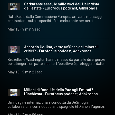
Adnkronos. Musiche su licenza Machiavelli Music.
vicepresidente Valdis Dombrovkis, lascia la porta aperta,
Carburante aerei, le mille voci dell'Ue in vista
indicando la disponibilità della Commissione a valutare la
dell'estate - Eurofocus podcast, Adnkronos
richiesta italiana. Ascolta "Eurofocus" ogni giorno su
podcast.adnkronos.com
Dalla Bce e dalla Commissione Europea arrivano messaggi
(https://podcast.adnkronos.com/show/eurofocus/) e su tutte
contrastanti sulla disponibilità di carburante per aerei
le piattaforme di streaming. Estratti audio: archivio audiovisivi
nell'Unione, mentre diventa sempre più chiaro che
Adnkronos. Musiche su licenza Machiavelli Music.
quest'estate in Europa volare potrebbe rivelarsi
May 18
 • 
9 min 5 sec
un'esperienza tutt'altro che piacevole. Ascolta "Eurofocus"
ogni giorno su podcast.adnkronos.com
(https://podcast.adnkronos.com/show/eurofocus/) e su tutte
le piattaforme di streaming. Estratti audio: archivio audiovisivi
Accordo Ue-Usa, verso un'Opec dei minerali
Adnkronos. Musiche su licenza Machiavelli Music.
critici? - Eurofocus podcast, Adnkronos
Bruxelles e Washington hanno messo da parte le divergenze
per stringere un patto inedito. L'obiettivo è proteggersi dallo
strapotere cinese lungo le catene del valore. Una
conversazione con Eduardo Castellet Nogués sulle basi e le
May 15
 • 
9 min 23 sec
criticità del nuovo piano transatlantico. Ascolta "Eurofocus"
ogni giorno su podcast.adnkronos.com
(https://podcast.adnkronos.com/show/eurofocus/) e su tutte
le piattaforme di streaming. Estratti audio: archivio audiovisivi
Milioni di fondi Ue della Pac agli Emirati?
Adnkronos. Musiche su licenza Machiavelli Music.
L’inchiesta - Eurofocus podcast, Adnkronos
Un’indagine internazionale condotta da DeSmog in
collaborazione con il quotidiano spagnolo El Diario e l'agenzia
di stampa romena G4Media, condivisa con il quotidiano
britannico The Guardian LINK rivela che oltre 71 milioni di euro