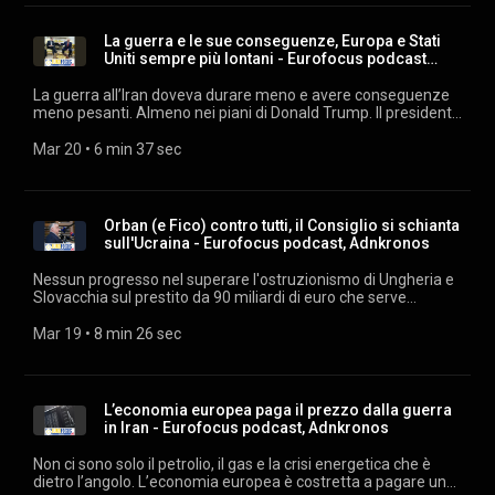
(https://podcast.adnkronos.com/show/eurofocus/) e su tutte
le piattaforme di streaming. Estratti audio: archivio audiovisivi
La guerra e le sue conseguenze, Europa e Stati
Adnkronos. Musiche su licenza Machiavelli Music.
Uniti sempre più lontani - Eurofocus podcast
Adnkron
La guerra all’Iran doveva durare meno e avere conseguenze
meno pesanti. Almeno nei piani di Donald Trump. Il presidente
degli Stati Uniti ha evidentemente sbagliato le sue previsioni e
oggi, tra una minaccia e un attacco agli (ex) alleati della Nato,
Mar 20
 • 
6 min 37 sec
può prendere atto (anche con soddisfazione, secondo alcuni)
che le distanze tra le due sponde dell’Atlantico si sono
allargate durante le tre settimane di conflitto. Pesano i danni
sul piano economico e anche una strategia poco
Orban (e Fico) contro tutti, il Consiglio si schianta
comprensibile, che in Europa viene considerata quantomeno
sull'Ucraina - Eurofocus podcast, Adnkronos
troppo rischiosa. Ascolta "Eurofocus" ogni giorno su
podcast.adnkronos.com
Nessun progresso nel superare l'ostruzionismo di Ungheria e
(https://podcast.adnkronos.com/show/eurofocus/) e su tutte
Slovacchia sul prestito da 90 miliardi di euro che serve
le piattaforme di streaming. Estratti audio: archivio audiovisivi
urgentemente a Kiev. I leader protestano, ma l'Ue rimane
Adnkronos. Musiche su licenza Machiavelli Music.
paralizzata. Sullo sfondo, una campagna elettorale
Mar 19
 • 
8 min 26 sec
ungherese esistenziale per Orban. Ascolta "Eurofocus" ogni
giorno su podcast.adnkronos.com
(https://podcast.adnkronos.com/show/eurofocus/) e su tutte
le piattaforme di streaming. Estratti audio: archivio audiovisivi
L’economia europea paga il prezzo dalla guerra
Adnkronos. Musiche su licenza Machiavelli Music.
in Iran - Eurofocus podcast, Adnkronos
Non ci sono solo il petrolio, il gas e la crisi energetica che è
dietro l’angolo. L’economia europea è costretta a pagare un