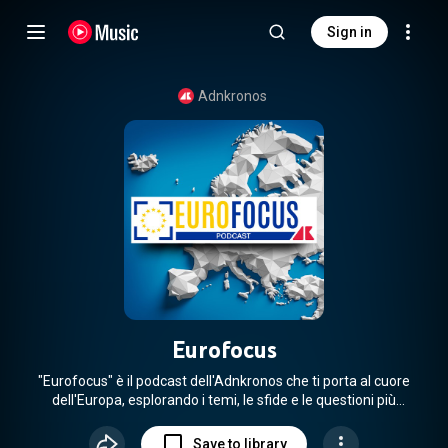
Sign in
Adnkronos
Eurofocus
"Eurofocus" è il podcast dell'Adnkronos che ti porta al cuore
dell'Europa, esplorando i temi, le sfide e le questioni più
rilevanti per il presente e il futuro dell'Unione. Lavoro, salute,
impresa, ambiente, tecnologia, sicurezza e difesa, politiche
Save to library