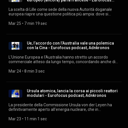
europeo (ancora) parla francese - Eurofocus
Ascolta "Eurofocus" ogni giorno su podcast.adnkronos.com
podcast
(https://podcast.adnkronos.com/show/eurofocus/) e su tutte
La scelta di Lille come sede della nuova Autorità doganale
le piattaforme di streaming. Estratti audio: archivio audiovisivi
europea riapre una questione politica più ampia: dove si
Adnkronos. Musiche su licenza Machiavelli Music.
concentra davvero il potere amministrativo dell’Unione. Tra
voto politico, equilibri geografici e capacità di lobbying, la
Mar 25
 • 
7 min 19 sec
Francia consolida una presenza già molto forte, mentre l’Italia
resta indietro nella competizione per le agenzie europee.
Ascolta "Eurofocus" ogni giorno su podcast.adnkronos.com
(https://podcast.adnkronos.com/show/eurofocus/) e su tutte
Ue, l’accordo con l’Australia vale una polemica
le piattaforme di streaming. Estratti audio: archivio audiovisivi
con la Cina - Eurofocus podcast, Adnkronos
Adnkronos. Musiche su licenza Machiavelli Music.
L'Unione Europea e l'Australia hanno stretto un accordo
commerciale atteso da lungo tempo, concordando anche di
rafforzare la cooperazione in materia di difesa e l'accesso a
minerali critici come il litio, in un contesto segnato
Mar 24
 • 
8 min 3 sec
dall'incertezza globale dopo il ritorno alla Casa Bianca di
Donald Trump. Un accordo che pesa e che innesca una
polemica a distanza con la Cina. Ascolta "Eurofocus" ogni
giorno su podcast.adnkronos.com
Ursula atomica, lancia la corsa ai piccoli reattori
(https://podcast.adnkronos.com/show/eurofocus/) e su tutte
modulari - Eurofocus podcast, Adnkronos
le piattaforme di streaming. Estratti audio: archivio audiovisivi
Adnkronos. Musiche su licenza Machiavelli Music.
La presidente della Commissione Ursula von der Leyen ha
definitivamente aperto all'energia nucleare, che in
combinazione con le rinnovabili offre, secondo lei, il mix
energetico ideale per decarbonizzare l'economia Ue senza
Mar 23
 • 
11 min 1 sec
deindustrializzarla. Ascolta "Eurofocus" ogni giorno su
podcast.adnkronos.com