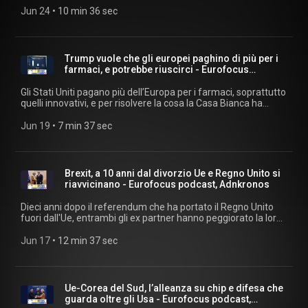
dipendente dai circuiti extra-Ue. Ascolta "Eurofocus" ogni
Jun 24
 • 
10 min 36 sec
giorno su podcast.adnkronos.com
(https://podcast.adnkronos.com/show/eurofocus/) e su tutte
le piattaforme di streaming. Estratti audio: archivio audiovisivi
Adnkronos. Musiche su licenza Machiavelli Music.
Trump vuole che gli europei paghino di più per i
farmaci, e potrebbe riuscirci - Eurofocus
podcast
Gli Stati Uniti pagano più dell’Europa per i farmaci, soprattutto
quelli innovativi, e per risolvere la cosa la Casa Bianca ha
stabilito il principio della Nazione più favorita, cioè
l’applicazione ai medicinali venduti negli Usa del prezzo più
Jun 19
 • 
7 min 37 sec
basso pagato dagli altri Paesi sviluppati, tra cui quelli europei.
Il risultato è che i governi del Vecchio Continente potrebbero
dover scegliere tra spendere cifre insostenibili e vedersi
privare dell’accesso a farmaci salvavita. Ascolta "Eurofocus"
Brexit, a 10 anni dal divorzio Ue e Regno Unito si
ogni giorno su podcast.adnkronos.com
riavvicinano - Eurofocus podcast, Adnkronos
(https://podcast.adnkronos.com/show/eurofocus/) e su tutte
le piattaforme di streaming. Estratti audio: archivio audiovisivi
Dieci anni dopo il referendum che ha portato il Regno Unito
Adnkronos. Musiche su licenza Machiavelli Music.
fuori dall'Ue, entrambi gli ex partner hanno peggiorato la loro
condizione. Con l'aiuto dell'eurodeputato Sandro Gozi,
presidente della delegazione Ue all'assemblea della
Jun 17
 • 
12 min 37 sec
partnership parlamentare Ue-Regno Unito, cerchiamo di
capire come potranno evolversi i rapporti tra Londra e
Bruxelles. Ascolta "Eurofocus" ogni giorno su e su tutte le
piattaforme di streaming. Estratti audio: archivio audiovisivi
Ue-Corea del Sud, l’alleanza su chip e difesa che
Adnkronos. Musiche su licenza Machiavelli Music.
guarda oltre gli Usa - Eurofocus podcast,