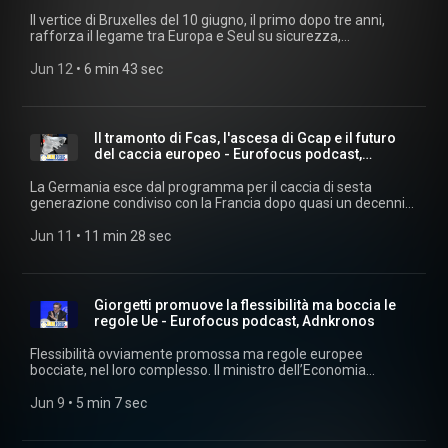
Adnkron
Il vertice di Bruxelles del 10 giugno, il primo dopo tre anni,
rafforza il legame tra Europa e Seul su sicurezza,
semiconduttori, AI e commercio digitale. E conferma la
volontà del blocco di costruire nuove partnership globali per
Jun 12
 • 
6 min 43 sec
ridurre le sue dipendenze, e dunque la sua vulnerabilità, dagli
Stati Uniti. Soprattutto su difesa e tecnologia. Ascolta
"Eurofocus" ogni giorno su podcast.adnkronos.com
(https://podcast.adnkronos.com/show/eurofocus/) e su tutte
Il tramonto di Fcas, l'ascesa di Gcap e il futuro
le piattaforme di streaming. Estratti audio: archivio audiovisivi
del caccia europeo - Eurofocus podcast,
Adnkronos. Musiche su licenza Machiavelli Music.
Adnkronos
La Germania esce dal programma per il caccia di sesta
generazione condiviso con la Francia dopo quasi un decennio
di tensioni industriali. Ora potrebbe persino guardare al
programma rivale, il Gcap di Italia, Giappone e Regno Unito.
Jun 11
 • 
11 min 28 sec
L'Europa è pronta a costruire il caccia del futuro? Ne abbiamo
parlato con Elio Calcagno (Istituto Affari Internazionali).
Ascolta "Eurofocus" ogni giorno su podcast.adnkronos.com
(https://podcast.adnkronos.com/show/eurofocus/) e su tutte
Giorgetti promuove la flessibilità ma boccia le
le piattaforme di streaming. Estratti audio: archivio audiovisivi
regole Ue - Eurofocus podcast, Adnkronos
Adnkronos. Musiche su licenza Machiavelli Music.
Flessibilità ovviamente promossa ma regole europee
bocciate, nel loro complesso. Il ministro dell’Economia
Giancarlo Giorgetti parla alla cerimonia di chiusura dell'anno di
studi 2025-2026 della Scuola di polizia economico finanziaria
Jun 9
 • 
5 min 7 sec
della Guadia di finanza e descrive ancora una volta una Ue
che deve cambiare se vuole dare le risposte che servono agli