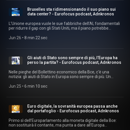
"Eurofocus" ogni giorno su podcast.adnkronos.com
(https://podcast.adnkronos.com/show/eurofocus/) e su tutte
Bruxelles sta ridimensionando il suo piano sui
le piattaforme di streaming. Estratti audio: archivio audiovisivi
data center? - Eurofocus podcast, Adnkronos
Adnkronos. Musiche su licenza Machiavelli Music.
L’Unione europea vuole le sue fabbriche dell’AI, fondamentali
per ridurre il gap con gli Stati Uniti, ma il piano potrebbe
essere più difficile del previsto. Alcuni indizi farebbero
pensare che il piano originario per costruire le AI Gigafactories
Jun 26
 • 
8 min 22 sec
si stia rimodulando verso strutture meno potenti e
progressive, mentre resta aperta la domanda decisiva: chi
paga? E quanto ci mette davvero? Ascolta "Eurofocus" ogni
giorno su podcast.adnkronos.com
Gli aiuti di Stato sono sempre di più, l’Europa ha
(https://podcast.adnkronos.com/show/eurofocus/) e su tutte
perso la partita? - Eurofocus podcast, Adnkronos
le piattaforme di streaming. Estratti audio: archivio audiovisivi
Adnkronos. Musiche su licenza Machiavelli Music.
Nelle pieghe del Bollettino economico della Bce, c'è una
notizia: gli aiuti di Stato in Europa sono sempre di più. Un
riquadro, titolato 'Aiuti di Stato nell’UE: un panorama in
evoluzione' gli economisti di Francoforte fanno un'analisi
Jun 25
 • 
6 min 10 sec
accurata del fenomeno, arrivando a porre una domanda, che
definiscono cruciale: gli aiuti di Stato servono a raggiungere
gli obiettivi condivisi dell'Unione europea? Ascolta "Eurofocus"
ogni giorno su podcast.adnkronos.com
Euro digitale, la sovranità europea passa anche
(https://podcast.adnkronos.com/show/eurofocus/) e su tutte
dal portafoglio - Eurofocus podcast, Adnkronos
le piattaforme di streaming. Estratti audio: archivio audiovisivi
Adnkronos. Musiche su licenza Machiavelli Music.
Primo sì dell’Europarlamento alla moneta digitale della Bce:
non sostituirà il contante, ma punta a dare all’Europa
un’infrastruttura di pagamento autonoma, sicura e meno