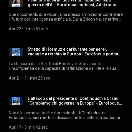
Palantir e Mistral: due visioni opposte nella
le piattaforme di streaming. Estratti audio: archivio audiovisivi
guerra dell’AI - Eurofocus podcast, Adnkronos
Adnkronos. Musiche su licenza Machiavelli Music.
Due documenti, due visioni, una stessa ambizione: controllare
il futuro dell’intelligenza artificiale. Dalla Silicon Valley arriva
una dottrina del potere, dall’Europa un tentativo di autonomia.
Ma tra manifesto e strategia emerge una contraddizione che
Apr 22
 • 
9 min 57 sec
riguarda soprattutto noi europei. È davvero possibile
costruire una sovranità tecnologica senza controllare il
capitale? Ascolta "Eurofocus" ogni giorno su
podcast.adnkronos.com
Stretto di Hormuz e carburante per aerei,
(https://podcast.adnkronos.com/show/eurofocus/) e su tutte
vacanze a rischio in Europa - Eurofocus podcast,
le piattaforme di streaming. Estratti audio: archivio audiovisivi
Adnkronos
Adnkronos. Musiche su licenza Machiavelli Music.
La chiusura dello Stretto di Hormuz mette a nudo
l'insufficienza della capacità di raffinazione dell'Ue e la sua
dipendenza dalle forniture dai Paesi del Golfo. Se la
navigazione dal Golfo Persico al Mar Arabico non riprenderà
Apr 21
 • 
11 min 28 sec
in fretta, le compagnie aeree europee potrebbero essere
costrette a cancellare voli proprio durante l'estate, il picco
della stagione turistica in Europa. Ascolta "Eurofocus" ogni
giorno su podcast.adnkronos.com
L’attacco del presidente di Confindustria Orsini:
(https://podcast.adnkronos.com/show/eurofocus/) e su tutte
“Cambiamo chi governa in Europa” - Eurofocus
le piattaforme di streaming. Estratti audio: archivio audiovisivi
podc
Adnkronos. Musiche su licenza Machiavelli Music.
Non è la prima volta che il presidente di Confindustria
Emanuele Orsini mette in discussione le scelte e la leadership
dell’Europa. Questa volta però arriva un attacco frontale, con
la richiesta esplicita di cambiare le persone che hanno la
Apr 17
 • 
5 min 42 sec
responsabilità di guidare l’Europa. E non si può che pensare