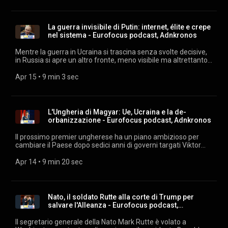
alla presidente della Commissione Ue, Ursula von der Leyen
che, evidentemente, nell’interpretazione del leader degli
industriali italiani avrebbe dovuto e dovrebbe fare di più per le
La guerra invisibile di Putin: internet, élite e crepe
imprese. Ascolta "Eurofocus" ogni giorno su
nel sistema - Eurofocus podcast, Adnkronos
podcast.adnkronos.com
(https://podcast.adnkronos.com/show/eurofocus/) e su tutte
Mentre la guerra in Ucraina si trascina senza svolte decisive,
le piattaforme di streaming. Estratti audio: archivio audiovisivi
in Russia si apre un altro fronte, meno visibile ma altrettanto
Adnkronos. Musiche su licenza Machiavelli Music.
strategico. Non si combatte con carri armati o droni, ma con
cavi, server e algoritmi. È la guerra del Cremlino contro
Apr 15
 • 
9 min 3 sec
internet libero, una stretta che colpisce cittadini, economia e
perfino le élite fedeli al sistema, e che racconta molto dello
stato reale del potere di Vladimir Putin. Ascolta "Eurofocus"
ogni giorno su podcast.adnkronos.com
L'Ungheria di Magyar: Ue, Ucraina e la de-
(https://podcast.adnkronos.com/show/eurofocus/) e su tutte
orbanizzazione - Eurofocus podcast, Adnkronos
le piattaforme di streaming. Estratti audio: archivio audiovisivi
Adnkronos. Musiche su licenza Machiavelli Music.
Il prossimo premier ungherese ha un piano ambizioso per
cambiare il Paese dopo sedici anni di governi targati Viktor
Orbán. Con Federigo Argentieri, professore di scienze
politiche alla John Cabot University, e Andrea Virág, direttrice
Apr 14
 • 
9 min 20 sec
della strategia dell'Istituto Republikon. Ascolta "Eurofocus"
ogni giorno su podcast.adnkronos.com
(https://podcast.adnkronos.com/show/eurofocus/) e su tutte
le piattaforme di streaming. Estratti audio: archivio audiovisivi
Nato, il soldato Rutte alla corte di Trump per
Adnkronos. Musiche su licenza Machiavelli Music.
salvare l'Alleanza - Eurofocus podcast,
Adnkronos
Il segretario generale della Nato Mark Rutte è volato a