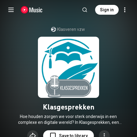
Sign in
Klasveren vzw
Klasgesprekken
Hoe houden zorgen we voor sterk onderwijs in een
complexe en digitale wereld? In Klasgesprekken, een
initiatief van Klasveren, duiken we in de hedendaagse
wereld van het onderwijs.Hier voeren we eerlijke gesprekken
Save to library