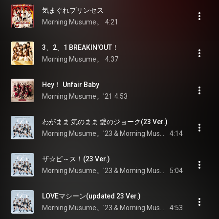
気まぐれプリンセス
Morning Musume。
4:21
3、2、1 BREAKIN'OUT！
Morning Musume。
4:37
Hey！ Unfair Baby
Morning Musume。'21
4:53
わがまま 気のまま 愛のジョーク(23 Ver.)
Morning Musume。'23 & Morning Musume。
4:14
ザ☆ピ～ス！(23 Ver.)
Morning Musume。'23 & Morning Musume。
5:04
LOVEマシーン(updated 23 Ver.)
Morning Musume。'23 & Morning Musume。
4:53