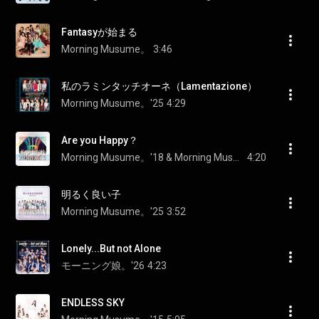
Fantasyが始まる
Morning Musume。
3:46
私のラミンタッチオーネ（Lamentazione）
Morning Musume。'25
4:29
Are you Happy？
Morning Musume。'18 & Morning Musume。
4:20
明るく良い子
Morning Musume。'25
3:52
Lonely...But not Alone
モーニング娘。'26
4:23
ENDLESS SKY