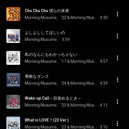
Chu Chu Chu 僕らの未来
Morning Musume。'22 & Morning Musume。'22
4:30
よしよししてほしいの
Morning Musume。
3:59
私のなんにもわかっちゃない
Morning Musume。'17 & Morning Musume。
4:57
勇敢なダンス
Morning Musume。'24 & Morning Musume。
4:39
Wake-up Call～目覚めるとき～
Morning Musume。'23 & Morning Musume。
4:11
What is LOVE？(23 Ver.)
Morning Musume。'23 & Morning Musume。
3:16