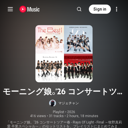
Sign in
モーニング娘。'26 コンサートツア
ー春 - Rays Of Light - Final ～牧野
マジェチャン
真莉愛 卒業スペシャル～
Playlist
 • 
2026
416 views
•
31 tracks
•
2 hours, 18 minutes
「モーニング娘。'26 コンサートツアー春 - Rays Of Light - Final ～牧野真莉
愛 卒業スペシャル～」のセットリストを、プレイリストにまとめてみまし