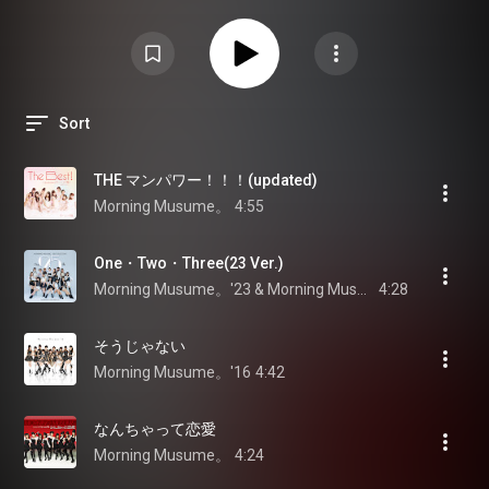
た。
Sort
THE マンパワー！！！(updated)
Morning Musume。
4:55
One・Two・Three(23 Ver.)
Morning Musume。'23 & Morning Musume。
4:28
そうじゃない
Morning Musume。'16
4:42
なんちゃって恋愛
Morning Musume。
4:24