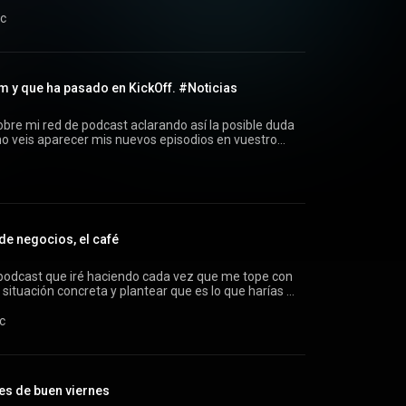
 Prestocast: Prestocast Steizam Mi podcast de
s://Monkey.fm -＞
ec
eizam -＞Fediverso:
vada@monkey.fm -＞Todas mis Redes
 y que ha pasado en KickOff. #Noticias
obre mi red de podcast aclarando así la posible duda
no veis aparecer mis nuevos episodios en vuestro
eso ha pasado algo en Kick Off, otro de mis
erso:
vada@monkey.fm -＞Todas mis Redes
de negocios, el café
podcast que iré haciendo cada vez que me tope con
 situación concreta y plantear que es lo que harías tu
cial/@steizam -＞Fediverso:
c
opiedadprivada@monkeyfm.fm -＞Todas mis Redes
dev
es de buen viernes