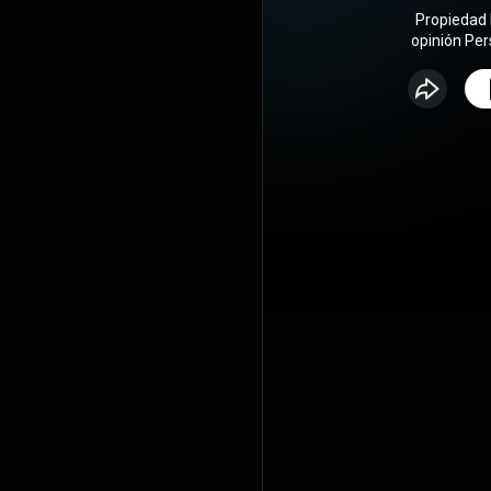
Propiedad 
opinión Per
sin dí
#Propied
Música, Ci
profundi
https