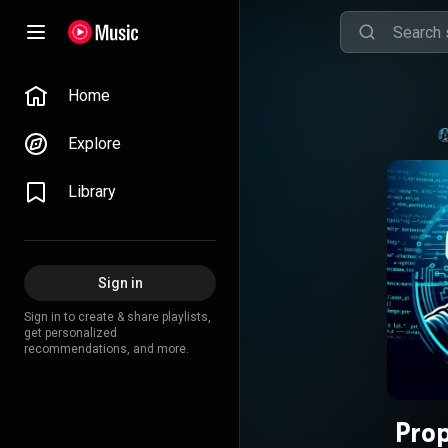
Home
Explore
Library
Sign in
Sign in to create & share playlists,
get personalized
recommendations, and more.
Prop