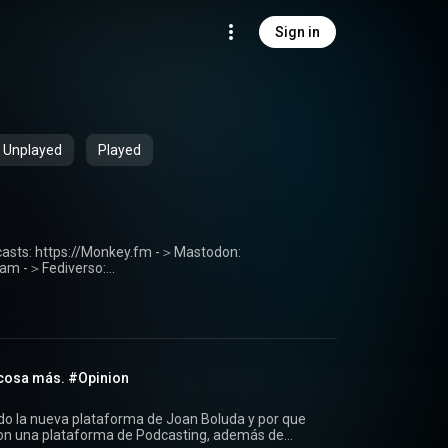
Sign in
Unplayed
Played
zam -＞Fediverso:
piedadprivada@monkey.fm -＞Todas mis Redes
dev
 cosa más. #Opinion
o la nueva plataforma de Joan Boluda y por que
con una plataforma de Podcasting, además de