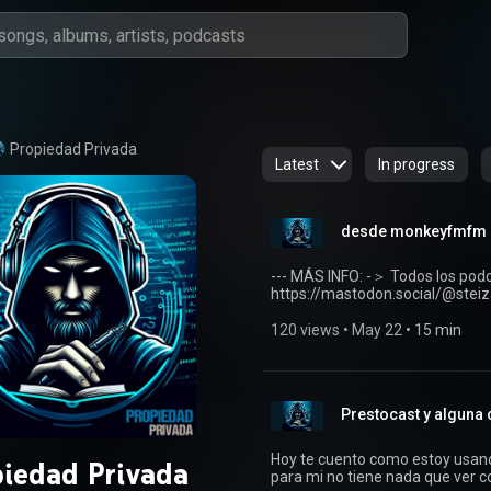
Propiedad Privada
Latest
In progress
desde monkeyfmfm
--- MÁS INFO: -＞ Todos los podcasts: https://Monkey.fm -＞Mastodon:
https://mastodon.social/@stei
https://mastodon.social/@pro
Sociales https://www.Steizam.
120 views
 • 
May 22
 • 
15 min
Prestocast y alguna
Hoy te cuento como estoy usand
iedad Privada
para mi no tiene nada que ver 