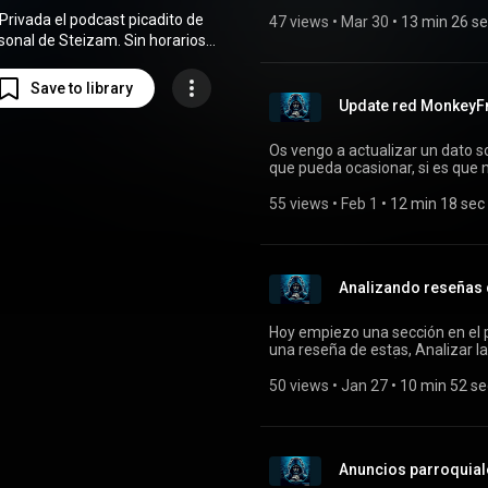
contarte alguna que otra cosa.
Privada el podcast picadito de
Música, cine y series Locura Transitoria Todos los podcasts: http
47 views
 • 
Mar 30
 • 
13 min 26 s
Mastodon: https://mastodon.social/@st
sonal de Steizam. Sin horarios,
https://mastodon.social/@propiedadpri
as, en cualquier momento..
Sociales http://Steizam.link
adPrivada
Mi Podcast Sobre
Save to library
ne, Series, Tecnología mas en
Update red MonkeyFm
dad LocuraTransitoria.com (
://Locuratransitoria.com
)
Os vengo a actualizar un dato s
que pueda ocasionar, si es que 
feed. Además en todo este proc
podcast. Todos los podcasts: https://Monkey.fm -＞Mastodon:
55 views
 • 
Feb 1
 • 
12 min 18 sec
https://mastodon.social/@steizam -＞Fediv
https://mastodon.social/@propiedadpri
Sociales http://Steizam.link
Analizando reseñas 
Hoy empiezo una sección en el 
una reseña de estas, Analizar la
en el supuesto. MÁS INFO: -＞ Todos los podcasts: https://MonkeyFM.fm -＞
Mastodon: https://mastodon.so
50 views
 • 
Jan 27
 • 
10 min 52 se
https://mastodon.social/@pr
Sociales https://www.Steizam.
Anuncios parroquial