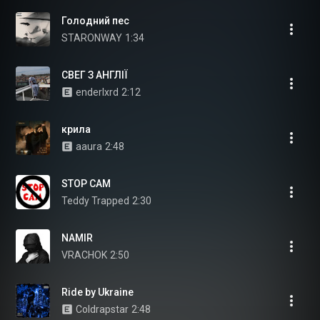
Голодний пес
STARONWAY
1:34
СВЕГ З АНГЛІЇ
enderlxrd
2:12
крила
aaura
2:48
STOP CAM
Teddy Trapped
2:30
NAMIR
VRACHOK
2:50
Ride by Ukraine
Coldrapstar
2:48