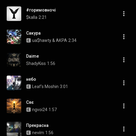
#горимовночі
$kalla
2:21
Сакура
ua$hawty & АКРА
2:34
Daime
ShadyKiss
1:56
небо
Leaf's Moshin
3:01
Сяє
ngvoi24
1:57
Прекрасна
nevím
1:56