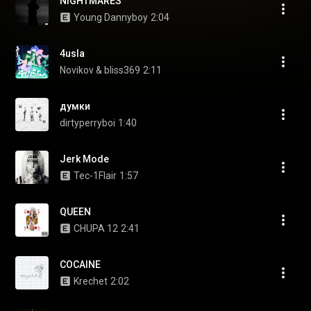
NIGHTMARES
Young Dannyboy
2:04
4usla
Novikov & bliss369
2:11
думки
dirtyperryboi
1:40
Jerk Mode
Tec-1Flair
1:57
QUEEN
CHUPA 12
2:41
COCAINE
Krechet
2:02