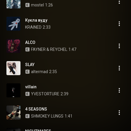
mostel
1:26
Кукла вуду
KRAINED
2:33
ALCO
FAYNER & REYCHEL
1:47
SLAY
altermad
2:35
villain
YVESTORTURE
2:39
4 SEASONS
SHMOKEY LUNGS
1:41