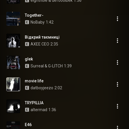
eighthole & defooolbek
1:56
Together-
NoBaby
1:42
Відкрий таємниці
AXEE CEO
2:35
glek
Surreal & G-LITCH
1:39
movie life
datboyjeezo
2:02
TRYPILLIA
altermad
1:36
E46