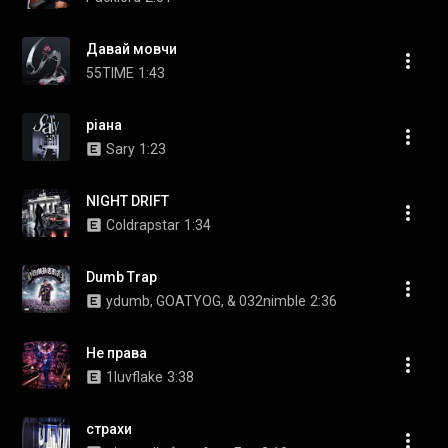
Давай мовчи
55TIME
1:43
ріана
Sary
1:23
NIGHT DRIFT
Coldrapstar
1:34
Dumb Trap
ydumb, GOATYOG, & 032nimble
2:36
Не права
1luvflake
3:38
страхи