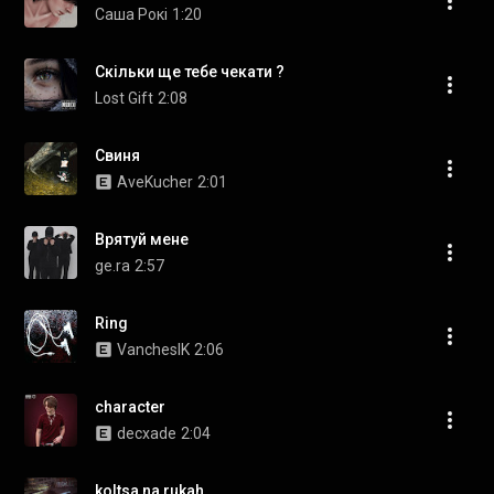
Саша Рокі
1:20
Скільки ще тебе чекати ?
Lost Gift
2:08
Свиня
AveKucher
2:01
Врятуй мене
ge.ra
2:57
Ring
VanchesIK
2:06
character
decxade
2:04
koltsa na rukah