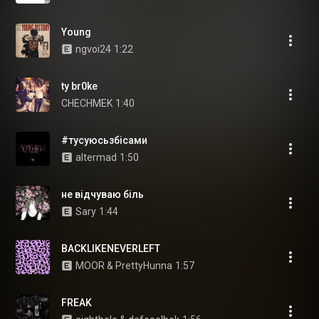
Young
ngvoi24
1:22
ty br0ke
CHECHMEK
1:40
#тусуюсьзбісами
altermad
1:50
не відчуваю біль
Sary
1:44
BACKLIKENEVERLEFT
MOOR & PrettyHunna
1:57
FREAK