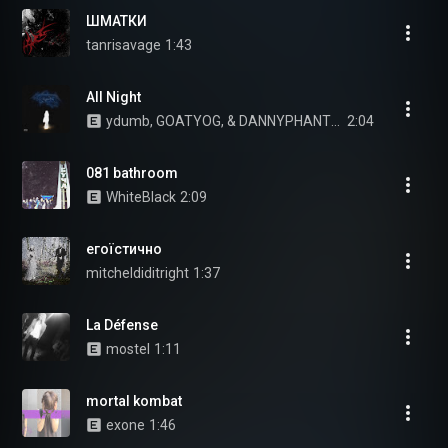
ШМАТКИ
tanrisavage
1:43
All Night
ydumb, GOATYOG, & DANNYPHANTOM
2:04
081 bathroom
WhiteBlack
2:09
егоїстично
mitcheldiditright
1:37
La Défense
mostel
1:11
mortal kombat
exone
1:46