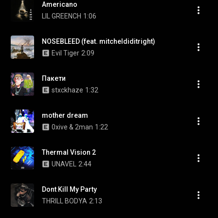
Americano
LIL GREENCH
1:06
NOSEBLEED (feat. mitcheldiditright)
Evil Tiger
2:09
Пакети
stxckhaze
1:32
mother dream
0xive & 2man
1:22
Thermal Vision 2
UNAVEL
2:44
Dont Kill My Party
THRILL BODYA
2:13