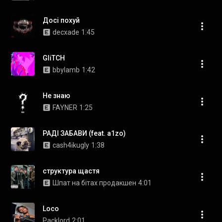
Досі похуй
decxade
1:45
GliTCH
bbylamb
1:42
Не знаю
FAYNER
1:25
РАДІ ЗАБАВИ (feat. a1zo)
cash4ikugly
1:38
структура щастя
Шпат на бітах продакшен
4:01
Loco
Packlord
2:01