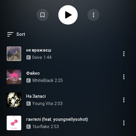
Sort
не вражаєш
0xive
1:44
Файно
WhiteBlack
2:25
На Запасі
Young Vita
2:03
гантелі (feat. youngnellysohot)
1luvflake
2:53