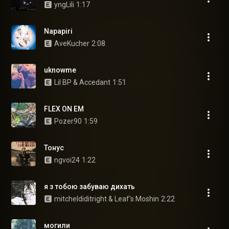
yngLili
1:17
Napapiri
AveKucher
2:08
uknowme
Lil BP & Accedant
1:51
FLEX ON EM
Pozer90
1:59
Тонус
ngvoi24
1:22
я з тобою забуваю дихать
mitcheldiditright & Leaf's Moshin
2:22
могили