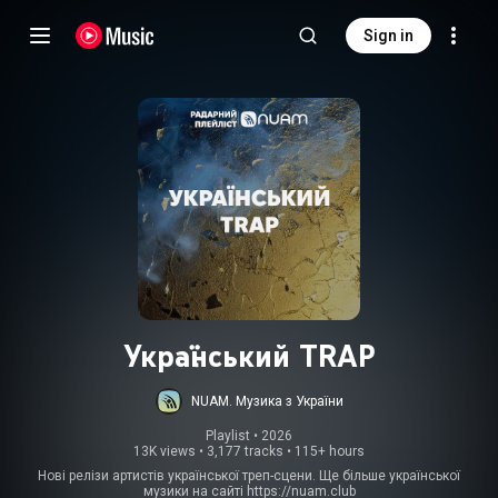
Sign in
Український TRAP
NUAM. Музика з України
Playlist
 • 
2026
13K views
•
3,177 tracks
•
115+ hours
Нові релізи артистів української треп-сцени. Ще більше української
музики на сайті
https://nuam.club