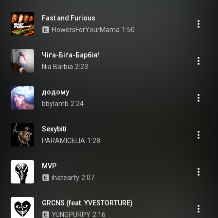
Fast and Furious
FlowersForYourMama
1:50
Чіґа-Біґа-Барбія!
Nia Barbia
2:23
додому
bbylamb
2:24
Sexybiti
PARAMICELIA
1:28
MVP
ihatearty
2:07
GRCNS (feat. YVESTORTURE)
YUNGPURPY
2:16