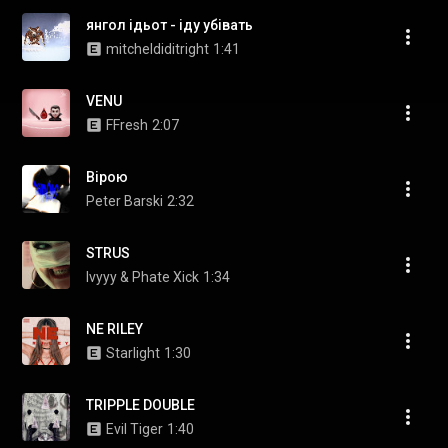
янгол ідьот - іду убівать
mitcheldiditright
1:41
VENU
FFresh
2:07
Вірою
Peter Barski
2:32
STRUS
Ivyyy & Phate Xick
1:34
NE RILEY
Starlight
1:30
TRIPPLE DOUBLE
Evil Tiger
1:40