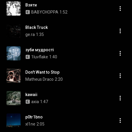
Взяти
BABYCHOPPA
1:52
Black Truck
ge.ra
1:35
зуби мудрості
1luvflake
1:40
Don't Want to Stop
Matheus Draco
2:20
kawaii
axia
1:47
p0tr1bno
xl1ne
2:05