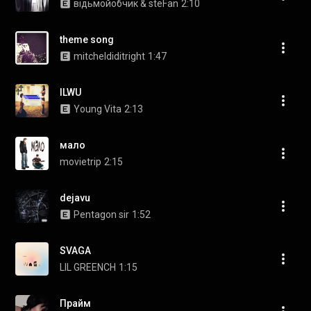
відьмойобчик & steFan
2:10
theme song
mitcheldiditright
1:47
ILWU
Young Vita
2:13
мало
movietrip
2:15
dejavu
Pentagon sir
1:52
SVAGA
LIL GREENCH
1:15
Прайм