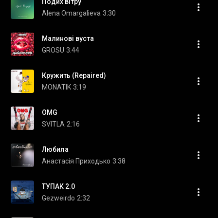
Подих вітру
Alena Omargalieva
3:30
Малинові вуста
GROSU
3:44
Кружить (Repaired)
MONATIK
3:19
OMG
SVITLA
2:16
Любила
Анастасія Приходько
3:38
ТУПАК 2.0
Gezweirdo
2:32