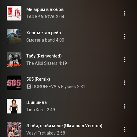
Ми вірим в любов
TARABAROVA
3:04
Хеві-метал рейв
Сметана band
4:00
Табу (Reinvented)
The Alibi Sisters
4:19
505 (Remix)
DOROFEEVA & Elysees
2:31
Шиншила
Tina Karol
2:49
Люби, люби мене (Ukrainian Version)
Vasyl Tretiakov
2:58