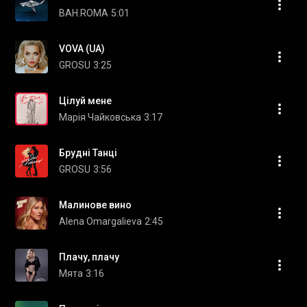
BAH.ROMA
5:01
VOVA (UA)
GROSU
3:25
Цілуй мене
Марія Чайковська
3:17
Брудні Танці
GROSU
3:56
Малинове вино
Alena Omargalieva
2:45
Плачу, плачу
Мята
3:16