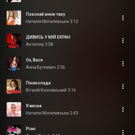
Покохай мене таку
Наталія Могилевська
3:12
ДИВИСЬ У МІЙ ЕКРАН
Антитіла
3:58
Ох, Вася
Анна Буткевич
2:56
Пінаколада
Віталій Козловський
3:16
Я весна
Наталія Могилевська
2:43
Різні