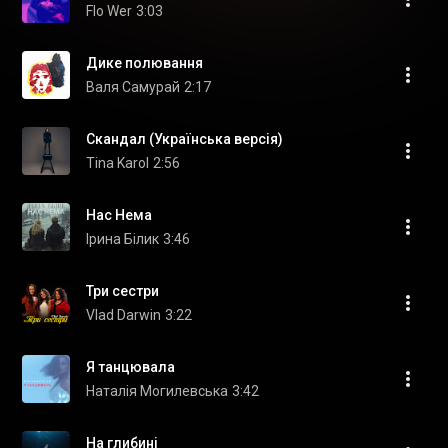
Flo Wer
3:03
Дике полювання
Валя Самурай
2:17
Скандал (Українська версія)
Tina Karol
2:56
Нас Нема
Ірина Білик
3:46
Три сестри
Vlad Darwin
3:22
Я танцювала
Наталія Могилевська
3:42
На глибині