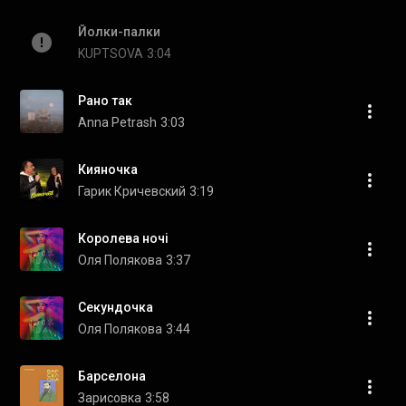
Йолки-палки
KUPTSOVA
3:04
Рано так
Anna Petrash
3:03
Кияночка
Гарик Кричевский
3:19
Королева ночі
Оля Полякова
3:37
Секундочка
Оля Полякова
3:44
Барселона
Зарисовка
3:58