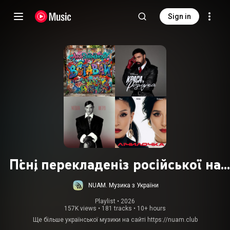
Sign in
Пісні, перекладені з російської на
українську
NUAM. Музика з України
Playlist
 • 
2026
157K views
•
181 tracks
•
10+ hours
Ще більше української музики на сайті
https://nuam.club