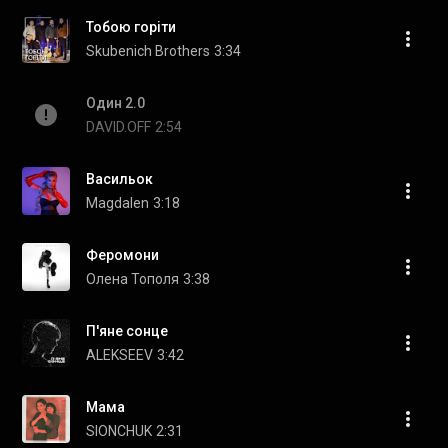
Тобою горіти
Skubenich Brothers
3:34
Один 2.0
DAVID.OFF
2:54
Васильок
Magdalen
3:18
Феромони
Олена Тополя
3:38
П'яне сонце
ALEKSEEV
3:42
Мама
SIONCHUK
2:31