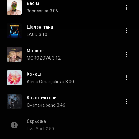
Весна
Зарисовка
3:06
Шалені танці
LAUD
3:10
Молюсь
MOROZOVA
3:12
Хочеш
Alena Omargalieva
3:00
Конструктори
Сметана band
3:46
Сєрьожа
Liza Soul
2:50