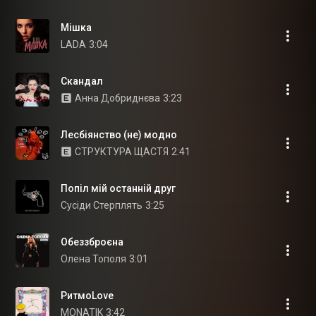
Мішка
LADA
3:04
Скандал
Анна Добриднєва
3:23
Лесбіянство (не) модно
СТРУКТУРА ЩАСТЯ
2:41
Попіл мій останній друг
Сусіди Стерплять
3:25
Обеззброєна
Олена Тополя
3:01
РитмоLove
MONATIK
3:42