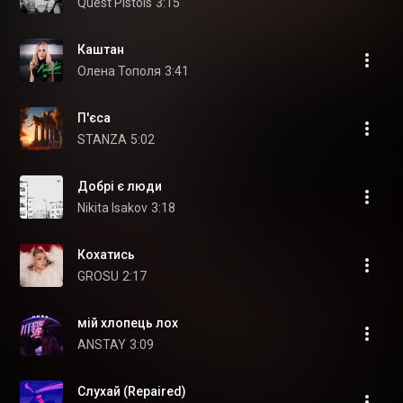
Quest Pistols
3:15
Каштан
Олена Тополя
3:41
П'єса
STANZA
5:02
Добрі є люди
Nikita Isakov
3:18
Кохатись
GROSU
2:17
мій хлопець лох
ANSTAY
3:09
Слухай (Repaired)