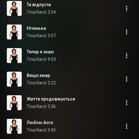
Ти відпусти
Tina Karol
3:54
Ніченька
Tina Karol
3:07
Тепер я знаю
Tina Karol
4:03
Вище хмар
Tina Karol
3:22
Життя продовжується
Tina Karol
3:36
Люблю його
Tina Karol
3:45