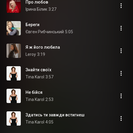
Про любов
Ірина Білик
3:27
Береги
Євген Рибчинський
5:05
Я ж його любила
Leroy
3:19
Знайти своїх
Tina Karol
3:57
Не бійся
Tina Karol
2:53
Здатись ти завжди встигнеш
Tina Karol
4:05