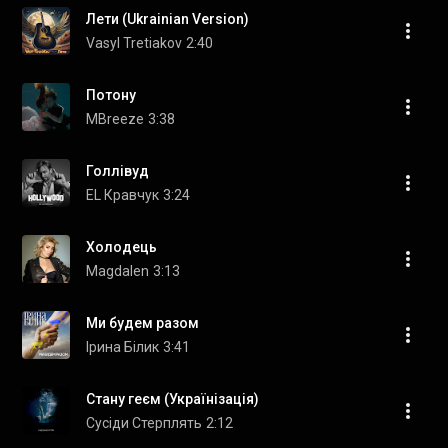
Лети (Ukrainian Version)
Vasyl Tretiakov
2:40
Потону
MBreeze
3:38
Голлівуд
EL Кравчук
3:24
Холодець
Magdalen
3:13
Ми будем разом
Ірина Білик
3:41
Стану геєм (Українізація)
Сусіди Стерплять
2:12