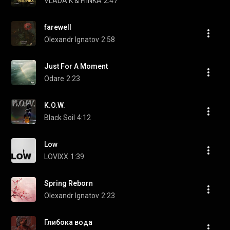
VLADA K & FIЇNKA
2:47
farewell
Olexandr Ignatov
2:58
Just For A Moment
Odare
2:23
K.O.W.
Black Soil
4:12
Low
LOVIXX
1:39
Spring Reborn
Olexandr Ignatov
2:23
Глибока вода