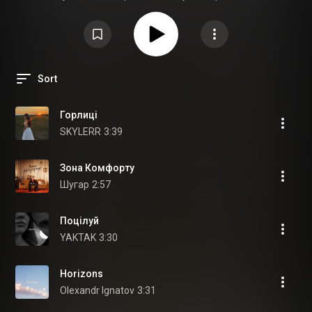
більше української музики на сайті
https://nuam.club
Sort
Горлиці
SKYLERR
3:39
Зона Комфорту
Шугар
2:57
Поцілуй
YAKTAK
3:30
Horizons
Olexandr Ignatov
3:31