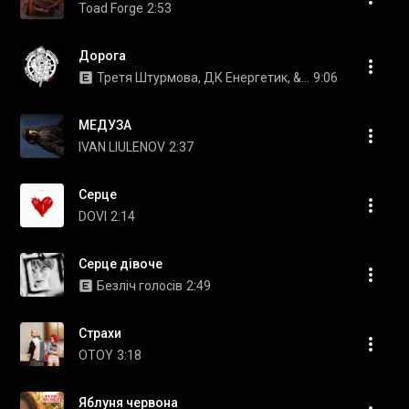
Toad Forge
2:53
Дорога
Третя Штурмова, ДК Енергетик, & Nord Division
9:06
МЕДУЗА
IVAN LIULENOV
2:37
Серце
DOVI
2:14
Серце дівоче
Безліч голосів
2:49
Страхи
OTOY
3:18
Яблуня червона