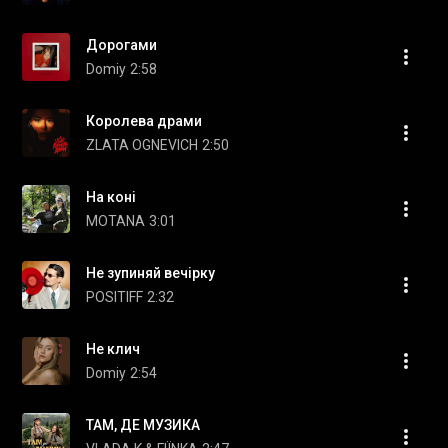
Дорогами
Domiy
2:58
Королева драми
ZLATA OGNEVICH
2:50
На коні
MOTANA
3:01
Не зупиняй вечірку
POSITIFF
2:32
Не клич
Domiy
2:54
ТАМ, ДЕ МУЗИКА