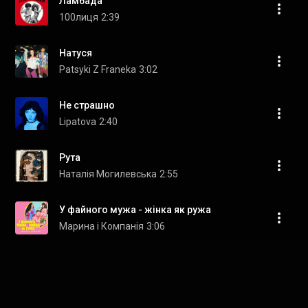
Ламбада
100лиця
2:39
Натуся
Patsyki Z Franeka
3:02
Не страшно
Lipatova
2:40
Рута
Наталія Могилевська
2:55
У файного мужа - жінка як ружа
Марина і Компанія
3:06