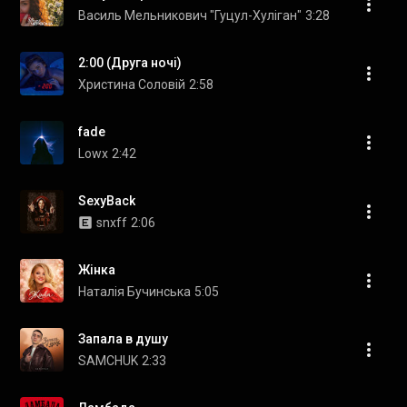
Василь Мельникович "Гуцул-Хуліган"
3:28
2:00 (Друга ночі)
Христина Соловій
2:58
fade
Lowx
2:42
SexyBack
snxff
2:06
Жінка
Наталія Бучинська
5:05
Запала в душу
SAMCHUK
2:33