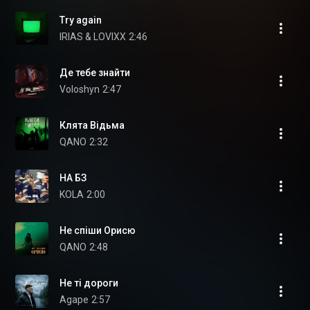
Try again
IRIAS & LOVIXX
2:46
Де тебе знайти
Voloshyn
2:47
Клята Відьма
QANO
2:32
НА БЗ
KOLA
2:00
Не спіши Орисю
QANO
2:48
Не ті дороги
Agape
2:57