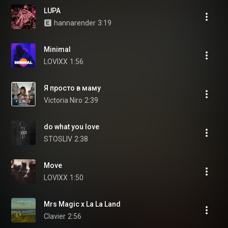
LUPA
hannarender
3:19
Minimal
LOVIXX
1:56
Я просто в маму
Victoria Niro
2:39
do what you love
STOSLIV
2:38
Move
LOVIXX
1:50
Mrs Magic x La La Land
Clavier
2:56