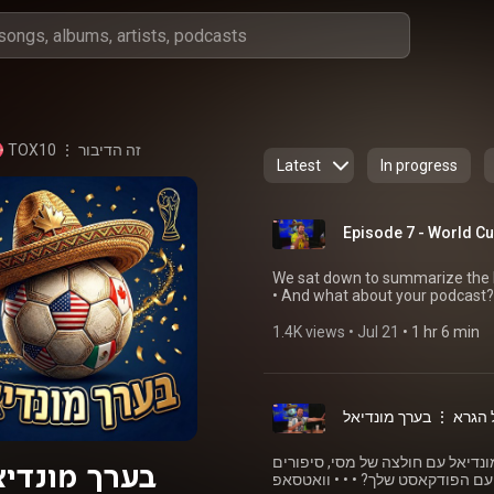
TOX10 ⋮ זה הדיבור
Latest
In progress
Episode 7 - World Cu
We sat down to summarize the last
• And what about your podcast
Website: https://tox10.co.il Su
https://www.instagram.com/tox1
1.4K views
 • 
Jul 21
 • 
1 hr 6 min
רא חזר מהמונדיאל עם חולצה של מסי, סיפורים
בערך מונדיא
ל דבר אתה, ספר אתה. • • • ומה עם הפודקאסט שלך? • • • וואטסאפ