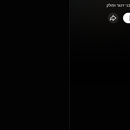
ני זינגר ופולק