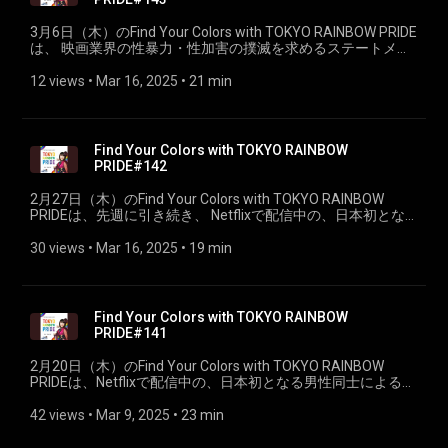
3月6日（木）のFind Your Colors with TOKYO RAINBOW PRIDE
は、 映画業界の性暴力・性加害の撲滅を求めるステートメン
トを発表したり、 LGBTQ+差別に反対する小説家の声明を発
表したりと様々活動をされている小説家の 山内マリコさんお
12 views
 • 
Mar 16, 2025
 • 
21 min
迎えしました。（PART①）
Find Your Colors with TOKYO RAINBOW
PRIDE#142
2月27日（木）のFind Your Colors with TOKYO RAINBOW
PRIDEは、先週に引き続き、 Netflixで配信中の、日本初とな
る男性同士による恋愛リアリティー番組、「ボーイフレン
ド」でも大きな話題になった、 KazutoさんとUsakさんをお迎
30 views
 • 
Mar 16, 2025
 • 
19 min
えしました。
Find Your Colors with TOKYO RAINBOW
PRIDE#141
2月20日（木）のFind Your Colors with TOKYO RAINBOW
PRIDEは、Netflixで配信中の、日本初となる男性同士による恋
愛リアリティー番組、 「ボーイフレンド」でも大きな話題に
なった、KazutoさんとUsakさんをお迎えしました。
42 views
 • 
Mar 9, 2025
 • 
23 min
（PART①）