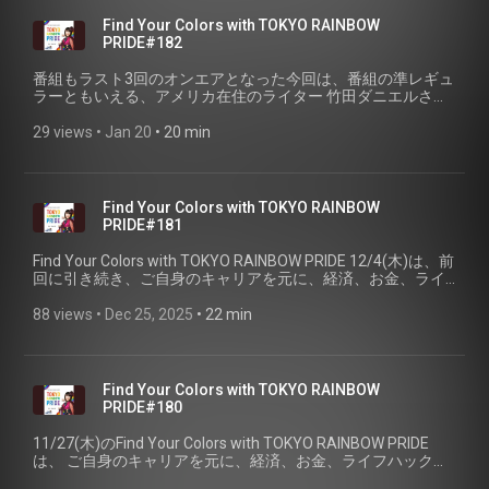
Find Your Colors with TOKYO RAINBOW
PRIDE#182
番組もラスト3回のオンエアとなった今回は、番組の準レギュ
ラーともいえる、アメリカ在住のライター 竹田ダニエルさん
をお迎えして、今のアメリカのカルチャーが見えてくるトピ
ックスをご紹介して頂きました。
29 views
 • 
Jan 20
 • 
20 min
Find Your Colors with TOKYO RAINBOW
PRIDE#181
Find Your Colors with TOKYO RAINBOW PRIDE 12/4(木)は、前
回に引き続き、ご自身のキャリアを元に、経済、お金、ライ
フハックなどを独自の視点で語り、 多くのメディアにも出演
しているニューレディ、肉乃小路ニクヨさんをお迎えしま
88 views
 • 
Dec 25, 2025
 • 
22 min
す。（PART②）
Find Your Colors with TOKYO RAINBOW
PRIDE#180
11/27(木)のFind Your Colors with TOKYO RAINBOW PRIDE
は、 ご自身のキャリアを元に、経済、お金、ライフハックな
どを独自の視点で語り、 多くのメディアにも出演しているニ