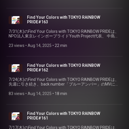
Find Your Colors with TOKYO RAINBOW
PRIDE#163
7/31(木)のFind Your Colors with TOKYO RAINBOW PRIDEは、
NPO法人東京レインボープライドYouth Project代表、 中島幸
乃さんをお迎えしました。
23 views
 • 
Aug 14, 2025
 • 
22 min
Find Your Colors with TOKYO RAINBOW
PRIDE#162
7/24(木)のFind Your Colors with TOKYO RAINBOW PRIDEは、
先週に引き続き、back number「ブルーアンバー」のMVに出
演し話題！ “ヒゲ女装”というスタイルでパフォーマンスを行
う、ドラァグクイーンのMONDOさんをお迎えしました。
83 views
 • 
Aug 14, 2025
 • 
18 min
（PART②）
Find Your Colors with TOKYO RAINBOW
PRIDE#161
7/17(木)のFind Your Colors with TOKYO RAINBOW PRIDEは、