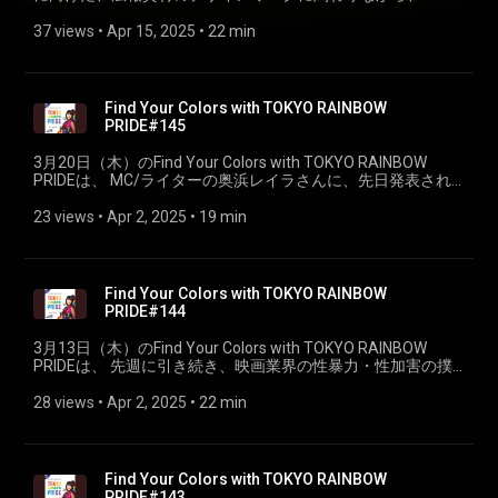
年より、 アジアから眼差したクィアやジェンダー、孤独と連
帯、多様な文化に触れられる出版物を取り扱う本屋兼出版レ
37 views
 • 
Apr 15, 2025
 • 
22 min
ーベル「loneliness books」を運営されている潟見陽さんをお
迎えして、番組視点でオススメの本をご紹介していただきま
す。
Find Your Colors with TOKYO RAINBOW
PRIDE#145
3月20日（木）のFind Your Colors with TOKYO RAINBOW
PRIDEは、 MC/ライターの奥浜レイラさんに、先日発表され
たアカデミー賞の中から、番組視点でオススメの作品をご紹
介していただきます。
23 views
 • 
Apr 2, 2025
 • 
19 min
Find Your Colors with TOKYO RAINBOW
PRIDE#144
3月13日（木）のFind Your Colors with TOKYO RAINBOW
PRIDEは、 先週に引き続き、映画業界の性暴力・性加害の撲
滅を求めるステートメントを発表したり、 LGBTQ+差別に反
対する小説家の声明を発表したりと様々活動をされている小
28 views
 • 
Apr 2, 2025
 • 
22 min
説家の山内マリコさんお迎えしました。（PART②）
Find Your Colors with TOKYO RAINBOW
PRIDE#143