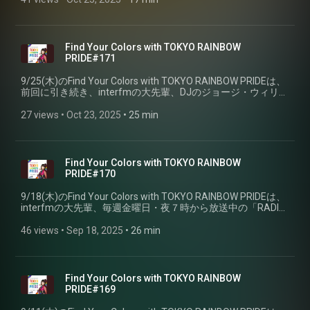
Find Your Colors with TOKYO RAINBOW
PRIDE#171
9/25(木)のFind Your Colors with TOKYO RAINBOW PRIDEは、
前回に引き続き、interfmの大先輩、DJのジョージ・ウィリア
ムズさんと、その娘さんのヴィヴィアンさん親子をお迎えし
ました。（PART②）
27 views
 • 
Oct 23, 2025
 • 
25 min
Find Your Colors with TOKYO RAINBOW
PRIDE#170
9/18(木)のFind Your Colors with TOKYO RAINBOW PRIDEは、
interfmの大先輩、毎週金曜日・夜７時から放送中の「RADIO
RADIO」を 担当するDJのジョージ・ウィリアムズさんと、そ
の娘さんのヴィヴィアンさん親子をお迎えしました。
46 views
 • 
Sep 18, 2025
 • 
26 min
（PART①）
Find Your Colors with TOKYO RAINBOW
PRIDE#169