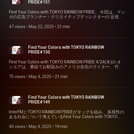
PRIDE#151
Find Your Colors with TOKYO RAINBOW PRIDE。 今回は、マン
ガの広告プランナー・クリエイティブディレクターの 近視の
サエ子さんに、番組視点でおすすめ漫画をご紹介していただ
きます。
47 views
 • 
May 22, 2025
 • 
21 min
Find Your Colors with TOKYO RAINBOW
PRIDE#150
Find Your Colors with TOKYO RAINBOW PRIDE 4/24(木)の オ
ンエアは、番組でお馴染みのアメリカ在住のライター、 竹田
ダニエルさんに番組視点でセレクトした最新トピックスをご
紹介していただきました。
75 views
 • 
May 4, 2025
 • 
21 min
Find Your Colors with TOKYO RAINBOW
PRIDE#149
InterFMとTOKYO RAINBOW PRIDEがタッグを組み、 多様性の
ある社会について考えているFind Your Colors with TOKYO
RAINBOW PRIDE。 今週は、番組でお馴染みのライター、木
津毅さんに番組視点でセレクトした最新音楽トピックスをご
40 views
 • 
May 4, 2025
 • 
19 min
紹介していただきます。