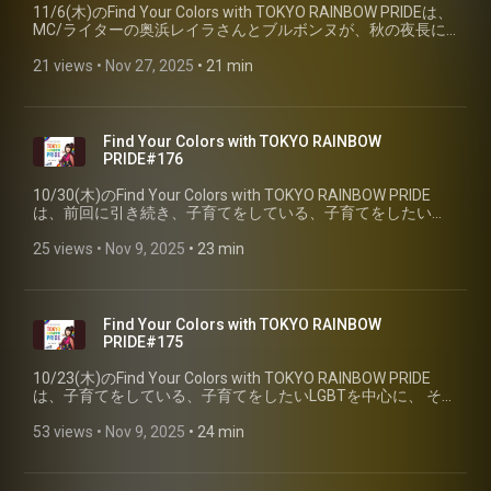
11/6(木)のFind Your Colors with TOKYO RAINBOW PRIDEは、
MC/ライターの奥浜レイラさんとブルボンヌが、秋の夜長に
観てもらいたいオールタイムベスト映画を紹介しました。
21 views
 • 
Nov 27, 2025
 • 
21 min
Find Your Colors with TOKYO RAINBOW
PRIDE#176
10/30(木)のFind Your Colors with TOKYO RAINBOW PRIDE
は、前回に引き続き、子育てをしている、子育てをしたい
LGBTを中心に、 その周辺をゆるやかにつなぐ団体「にじいろ
かぞく」の共同代表理事、小野春さんと、青山真侑さんをお
25 views
 • 
Nov 9, 2025
 • 
23 min
迎えします。（Part②）
Find Your Colors with TOKYO RAINBOW
PRIDE#175
10/23(木)のFind Your Colors with TOKYO RAINBOW PRIDE
は、子育てをしている、子育てをしたいLGBTを中心に、 その
周辺をゆるやかにつなぐ団体「にじいろかぞく」の共同代表
理事、小野春さんと、青山真侑さんをお迎えしました。
53 views
 • 
Nov 9, 2025
 • 
24 min
（Part①）