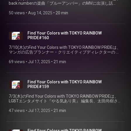
back numberの楽曲「ブルーアンバー」のMVに出演し話
題！“ヒゲ女装”というスタイルでパフォーマンスを行う、 ド
ラァグクイーンのMONDOさんをお迎えしました！
50 views
 • 
Aug 14, 2025
 • 
20 min
（PART①）
Find Your Colors with TOKYO RAINBOW
PRIDE#160
7/10(木)のFind Your Colors with TOKYO RAINBOW PRIDEは、
マンガの広告プランナー・クリエイティブディレクターの 近
視のサエ子さんに、番組視点でおすすめ漫画をご紹介して頂
きました。
69 views
 • 
Jul 17, 2025
 • 
21 min
Find Your Colors with TOKYO RAINBOW
PRIDE#159
7/3(木)のFind Your Colors with TOKYO RAINBOW PRIDEは、
LGBTエンタメサイト『やる気あり美』 編集長、太田尚樹さん
に、著書「グレーとライフ」をご紹介していただきます。
47 views
 • 
Jul 17, 2025
 • 
21 min
Find Your Colors with TOKYO RAINBOW