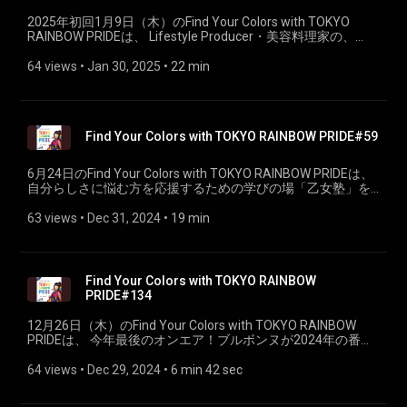
2025年初回1月9日（木）のFind Your Colors with TOKYO
RAINBOW PRIDEは、 Lifestyle Producer・美容料理家の、
Atsushiさんをお迎えしました。
64 views
 • 
Jan 30, 2025
 • 
22 min
Find Your Colors with TOKYO RAINBOW PRIDE#59
6月24日のFind Your Colors with TOKYO RAINBOW PRIDEは、
自分らしさに悩む方を応援するための学びの場「乙女塾」を
創立し、 声の出し方やメイク方法を始め、様々な講座でトラ
ンスジェンダーや自分に自信が持てない女性を応援している
63 views
 • 
Dec 31, 2024
 • 
19 min
西原さつきさんを お迎えして26 歳で受けた性別適合手術につ
いて、「乙女塾」の中身について伺います。（PART①）
Find Your Colors with TOKYO RAINBOW
PRIDE#134
12月26日（木）のFind Your Colors with TOKYO RAINBOW
PRIDEは、 今年最後のオンエア！ブルボンヌが2024年の番組
を振り返り。さらに、DJおしゅーさんによる、2024年振り返
りDJ MIXをお届けします！
64 views
 • 
Dec 29, 2024
 • 
6 min 42 sec