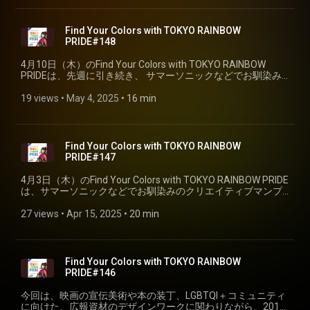
Find Your Colors with TOKYO RAINBOW
PRIDE#148
4月10日（木）のFind Your Colors with TOKYO RAINBOW
PRIDEは、先週に引き続き、 サマーソニックなどでお馴染み
のクリエイティブマンプロダクションで、海外アーティスト
の公演を担当している 木村一平さんをお迎えしました。
19 views
 • 
May 4, 2025
 • 
16 min
（Part②）
Find Your Colors with TOKYO RAINBOW
PRIDE#147
4月3日（木）のFind Your Colors with TOKYO RAINBOW PRIDE
は、サマーソニックなどでお馴染みのクリエイティブマンプ
ロダクションで、 海外アーティストの公演を担当している、
木村一平さんをお迎えしました。（Part①）
27 views
 • 
Apr 15, 2025
 • 
20 min
Find Your Colors with TOKYO RAINBOW
PRIDE#146
今回は、映画の宣伝美術や本の装丁、LGBTQI＋コミュニティ
に向けた、広報資材のデザインワークに関わりながら、2019