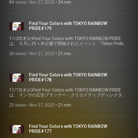
ューレディ、肉乃小路ニクヨさんをお迎えしました。
84 views
 • 
Nov 27, 2025
 • 
24 min
（PART①）
Find Your Colors with TOKYO RAINBOW
PRIDE#179
11/20(木)のFind Your Colors with TOKYO RAINBOW PRIDE
は、 ６月に代々木公園で開催されたイベント「Tokyo Pride
2025」にも出演されたヴィジュアル系と シャンソンのハイブ
リッドな世界観を持つシンガー、Kayaさんをお迎えしまし
30 views
 • 
Nov 27, 2025
 • 
21 min
た。
Find Your Colors with TOKYO RAINBOW
PRIDE#178
11/13(木)のFind Your Colors with TOKYO RAINBOW PRIDE
は、 マンガの広告プランナー・クリエイティブディレクター
の近視のサエ子さんとブルボンヌが、 秋の夜長に読んでほし
いオールタイムベスト漫画をご紹介しました。
25 views
 • 
Nov 27, 2025
 • 
21 min
Find Your Colors with TOKYO RAINBOW
PRIDE#177