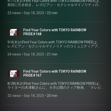
9/11(木)のFind Your Colors with TOKYO RAINBOW PRIDEは、
前回に引き続き、 レズビアン・セクシャルマイノリティのコ
ミュニティアプリ、PIAMYを運営する、株式会社アルトレオ
ス代表の 星マリコさんをお迎えしました。（PART②）
23 views
 • 
Sep 18, 2025
 • 
22 min
Find Your Colors with TOKYO RAINBOW
PRIDE#168
9/4(木)のFind Your Colors with TOKYO RAINBOW PRIDEは、
レズビアン・セクシャルマイノリティのコミュニティアプ
リ、PIAMYを運営する、株式会社アルトレオス代表の星マリ
コさんを お迎えします。（PART①
24 views
 • 
Sep 18, 2025
 • 
21 min
Find Your Colors with TOKYO RAINBOW
PRIDE#167
8/28(木)のFind Your Colors with TOKYO RAINBOW PRIDEは、
ライターの木津毅さんに、９月公開のクィア映画、「テレビ
の中に入りたい」と「オスロ、３つの愛の風景」をご紹介し
て頂きました。
32 views
 • 
Sep 18, 2025
 • 
20 min