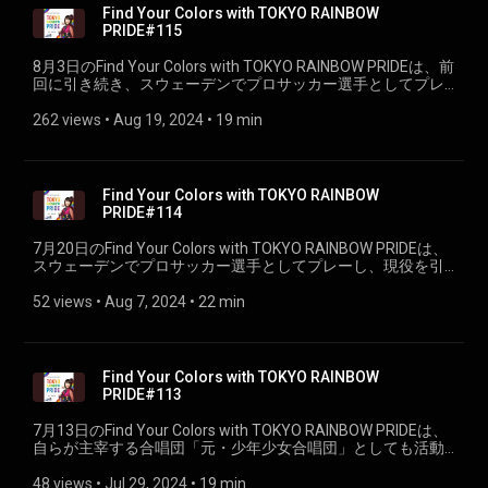
Find Your Colors with TOKYO RAINBOW
PRIDE#115
8月3日のFind Your Colors with TOKYO RAINBOW PRIDEは、前
回に引き続き、スウェーデンでプロサッカー選手としてプレ
ーし、 現役を引退後は、ザンビアのNGOにて半年間、スポー
ツを通じたジェンダー平等を現場で実践。日本帰国後はスポ
262 views
 • 
Aug 19, 2024
 • 
19 min
ーツ庁での勤務を経て、アカデミアの道で「スポーツを通じ
たジェンダー平等」を研究するプライドハウス東京共同代
表、野口亜弥さんをお迎えしました。（PART②）
Find Your Colors with TOKYO RAINBOW
PRIDE#114
7月20日のFind Your Colors with TOKYO RAINBOW PRIDEは、
スウェーデンでプロサッカー選手としてプレーし、現役を引
退後は、ザンビアのNGOにて半年間、スポーツを通じたジェ
ンダー平等を現場で実践。 日本帰国後はスポーツ庁での勤務
52 views
 • 
Aug 7, 2024
 • 
22 min
を経て、アカデミアの道で「スポーツを通じたジェンダー平
等」を研究するプライドハウス東京共同代表、 野口亜弥さん
をお迎えしました。（PART①）
Find Your Colors with TOKYO RAINBOW
PRIDE#113
7月13日のFind Your Colors with TOKYO RAINBOW PRIDEは、
自らが主宰する合唱団「元・少年少女合唱団」としても活動
する歌手・作詞作曲家・役者の中村 中さんをお迎えしまし
た。（PART②）
48 views
 • 
Jul 29, 2024
 • 
19 min