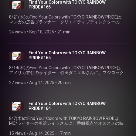
Find Your Colors with TOKYO RAINBOW
PRIDE#166
8/21(木)のFind Your Colors with TOKYO RAINBOW PRIDEは、
マンガの広告プランナー・クリエイティブディレクターの 近
視のサエ子さんに、番組視点でおすすめ漫画をご紹介してい
ただました。
24 views
 • 
Sep 10, 2025
 • 
21 min
Find Your Colors with TOKYO RAINBOW
PRIDE#165
8/14(木)のFind Your Colors with TOKYO RAINBOW PRIDEは、
アメリカ在住のライター、竹田ダニエルさんに、フジロック
にも出演したオーストラリアのレイヴ・ポップ・グループ、
CONFIDENCE MANの新曲について、さらに、アメリカで物議
27 views
 • 
Aug 14, 2025
 • 
20 min
を醸している 「シドニー・スウィーニーが出演するデニム・
キャンペーン」についてお話頂きました。
Find Your Colors with TOKYO RAINBOW
PRIDE#164
8/7(木)のFind Your Colors with TOKYO RAINBOW PRIDEは、
MC/ライターの奥浜レイラさんに、番組視点でオススメの映
画、 ８月１日公開の「美しい夏」と、8月２９日公開の「愛
はステロイド」をご紹介して頂きました。
15 views
 • 
Aug 14, 2025
 • 
17 min