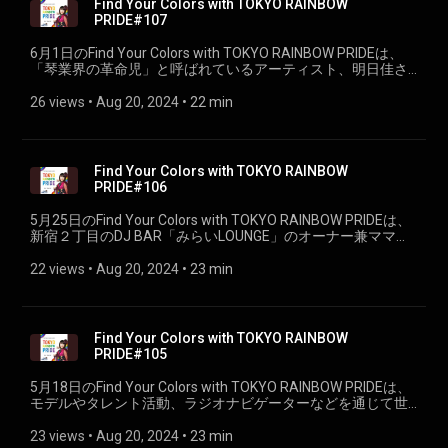
Find Your Colors with TOKYO RAINBOW
PRIDE#107
6月1日のFind Your Colors with TOKYO RAINBOW PRIDEは、
「琴業界の革命児」と呼ばれているアーティスト、明日佳さ
んをお迎えして、 ご自身のセクシャリティについて、ニュー
ヨークでの活動、「サステナブルなこと業界の構築」をミッ
26 views
 • 
Aug 20, 2024
 • 
22 min
ションに掲げている理由について伺います。
Find Your Colors with TOKYO RAINBOW
PRIDE#106
5月25日のFind Your Colors with TOKYO RAINBOW PRIDEは、
新宿２丁目のDJ BAR「みらいLOUNGE」のオーナー兼ママ、
エム・リナさんをお迎えしました。
22 views
 • 
Aug 20, 2024
 • 
23 min
Find Your Colors with TOKYO RAINBOW
PRIDE#105
5月18日のFind Your Colors with TOKYO RAINBOW PRIDEは、
モデルやタレント活動、ラジオナビゲーターなどを通じて世
の中とつながりながら社会問題を発信している長谷川ミラさ
んをお迎えしました。（PART②）
23 views
 • 
Aug 20, 2024
 • 
23 min