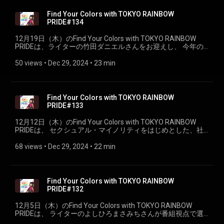
Find Your Colors with TOKYO RAINBOW
PRIDE#134
12月19日（木）のFind Your Colors with TOKYO RAINBOW
PRIDEは、ライターの竹田ダニエルさんをお迎えし、 今年の
アメリカを一緒に振り返りました。
50 views
 • 
Dec 29, 2024
 • 
23 min
Find Your Colors with TOKYO RAINBOW
PRIDE#133
12月12日（木）のFind Your Colors with TOKYO RAINBOW
PRIDEは、 セクシュアル・マイノリティをはじめとした、社
会的少数派が優しい気持ちになり自己肯定できるメディアを
目指し、 「Over Magazine」発行のほか、LGBTQ＋に関する
68 views
 • 
Dec 29, 2024
 • 
22 min
世界の本を出版していく「PRIDE叢書シリーズ」などを手掛け
る、 LGBTブルーズ・ブラザーズと呼ばれている宇田川しいさ
んと、古賀一孝さんによる出版ユニットをお迎えし、おすす
めの本をご紹介していただきました。
Find Your Colors with TOKYO RAINBOW
PRIDE#132
12月5日（木）のFind Your Colors with TOKYO RAINBOW
PRIDEは、 ライターのよしひろまさみちさんが番組視点で選
んだ、2024年のベスト映画トピックスをご紹介！