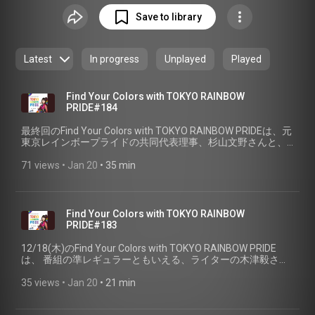
残る、様々な問題を可視化し、本当の意味での多様性と、愛
Save to library
のある社会を目指していく番組です。
Latest
In progress
Unplayed
Played
Find Your Colors with TOKYO RAINBOW
PRIDE#184
最終回のFind Your Colors with TOKYO RAINBOW PRIDEは、元
東京レインボープライドの共同代表理事、杉山文野さんと、
LGBTQ+アクティビティストの松中権さんをお迎えしまし
た。3年8ヶ月という長い間、 お聴きいただいたみなさん、あ
71 views
 • 
Jan 20
 • 
35 min
りがとうございました！これからもずっと虹色の夢を
Find Your Colors with TOKYO RAINBOW
PRIDE#183
12/18(木)のFind Your Colors with TOKYO RAINBOW PRIDE
は、 番組の準レギュラーともいえる、ライターの木津毅さん
をお迎えして、 Find Your Colorsな視点で、これぞ！というト
ピックスをご紹介していただきます。 また後半では、ブルボ
35 views
 • 
Jan 20
 • 
21 min
ンヌがLGBTQ＋カルチャーと相思相愛の国内外の歌姫、DIVA
について語ります。