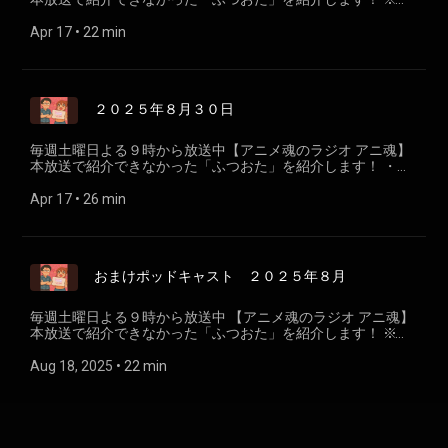
新は不定期です ＝＝＝＝＝＝＝＝＝＝＝＝ 【アニメ魂のラジ
オ アニ魂】 放送 ラジオ沖縄 毎週土曜日よる９時～１０時
Apr 17
 • 
22 min
番組宛メール tama@rokinawa.co.jp ハッシュタグ #ア
ニ魂931 ＝＝＝＝＝＝＝＝＝＝＝＝
２０２５年８月３０日
毎週土曜日よる９時から放送中【アニメ魂のラジオ アニ魂】
本放送で紹介できなかった「ふつおた」を紹介します！ ・ゲ
ームセンターのおもひで ・怪盗セイント・テールに荒ぶるキ
ャシーさん ・長文熱量モリモリメールに圧倒されるビッキー
Apr 17
 • 
26 min
・NieR展示会 ※更新は不定期です ＝＝＝＝＝＝＝＝＝＝＝＝
【アニメ魂のラジオ アニ魂】 放送 ラジオ沖縄 毎週土曜日
よる９時～１０時 番組宛メール tama@rokinawa.co.jp ハ
ッシュタグ #アニ魂931 ＝＝＝＝＝＝＝＝＝＝＝＝
おまけポッドキャスト ２０２５年８月
毎週土曜日よる９時から放送中 【アニメ魂のラジオ アニ魂】
本放送で紹介できなかった「ふつおた」を紹介します！ ※更
新は不定期です ＝＝＝＝＝＝＝＝＝＝＝＝ 【アニメ魂のラジ
オ アニ魂】 放送 ラジオ沖縄 毎週土曜日よる９時～１０時
Aug 18, 2025
 • 
22 min
番組宛メール tama@rokinawa.co.jp ハッシュタグ #アニ
魂931 ＝＝＝＝＝＝＝＝＝＝＝＝