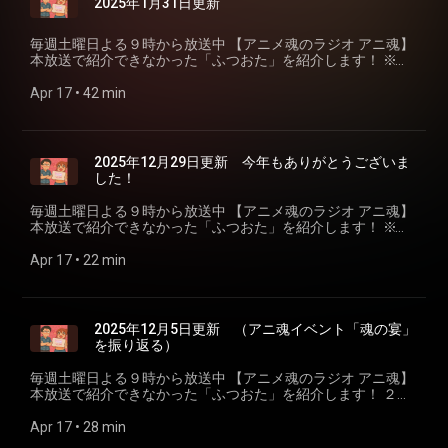
2025年1月31日更新
毎週土曜日よる９時から放送中 【アニメ魂のラジオ アニ魂】
本放送で紹介できなかった「ふつおた」を紹介します！ ※更
新は不定期です ＝＝＝＝＝＝＝＝＝＝＝＝ 【アニメ魂のラジ
オ アニ魂】 放送 ラジオ沖縄 毎週土曜日よる９時～１０時
Apr 17
 • 
42 min
番組宛メール tama@rokinawa.co.jp ハッシュタグ #アニ
魂931 ＝＝＝＝＝＝＝＝＝＝＝＝
2025年12月29日更新 今年もありがとうございま
した！
毎週土曜日よる９時から放送中 【アニメ魂のラジオ アニ魂】
本放送で紹介できなかった「ふつおた」を紹介します！ ※更
新は不定期です ＝＝＝＝＝＝＝＝＝＝＝＝ 【アニメ魂のラジ
オ アニ魂】 放送 ラジオ沖縄 毎週土曜日よる９時～１０時
Apr 17
 • 
22 min
番組宛メール tama@rokinawa.co.jp ハッシュタグ #アニ
魂931 ＝＝＝＝＝＝＝＝＝＝＝＝
2025年12月5日更新 （アニ魂イベント「魂の宴」
を振り返る）
毎週土曜日よる９時から放送中 【アニメ魂のラジオ アニ魂】
本放送で紹介できなかった「ふつおた」を紹介します！ ２０
２５年１１月２４日に開催された アニ魂イベント「魂の宴
2025」 関連のメールを紹介しながら振り返ります！ ※更新は
Apr 17
 • 
28 min
不定期です ＝＝＝＝＝＝＝＝＝＝＝＝ 【アニメ魂のラジオ ア