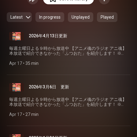
９時～１０時 番組宛メール tama@rokinawa.co.jp ハッ
シュタグ
#アニ魂931
＝＝＝＝＝＝＝＝＝＝＝＝
Latest
In progress
Unplayed
Played
2026年4月13日更新
毎週土曜日よる９時から放送中 【アニメ魂のラジオ アニ魂】
本放送で紹介できなかった「ふつおた」を紹介します！ ※更
新は不定期です ＝＝＝＝＝＝＝＝＝＝＝＝ 【アニメ魂のラジ
オ アニ魂】 放送 ラジオ沖縄 毎週土曜日よる９時～１０時
Apr 17
 • 
35 min
番組宛メール tama@rokinawa.co.jp ハッシュタグ #アニ
魂931 ＝＝＝＝＝＝＝＝＝＝＝＝
2026年3月6日 更新
毎週土曜日よる９時から放送中 【アニメ魂のラジオ アニ魂】
本放送で紹介できなかった「ふつおた」を紹介します！ ※更
新は不定期です ＝＝＝＝＝＝＝＝＝＝＝＝ 【アニメ魂のラジ
オ アニ魂】 放送 ラジオ沖縄 毎週土曜日よる９時～１０時
Apr 17
 • 
27 min
番組宛メール tama@rokinawa.co.jp ハッシュタグ #アニ
魂931 ＝＝＝＝＝＝＝＝＝＝＝＝